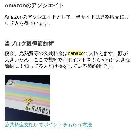
介コード wtffz4c など！条件まとめ
Amazonのアソシエイト
【2倍増量】PayPayカード、まるごとフラットリボ
Amazonのアソシエイトとして、当サイトは適格販売によ
登録と3回利用で10000ptがもらえるキャンペーン！
り収入を得ています。
3/31まで
【解決】マリオットボンヴォイにログインできな
当ブログ最得節約術
い、パスワード変更不可の原因はコレでした。
税金、光熱費等の公共料金は
nanaco
で支払えます。額が
大きいため、ここで数%でもポイントをもらえれば大きな
節約に！知ってる人だけ得をしている節約術です。
住信SBIネット銀行のデビットカードPoint＋で最大
2%還元！V NEOバンクデビットとどっちが良い？
条件などまとめ
【対象者限定】楽天ペイで決済すると最大300ポイ
ントキャンペーン！～6/1
デジタルギフト改悪でいろいろ手数料徴収へ！8/3
公共料金支払いでポイントをもらう方法
～