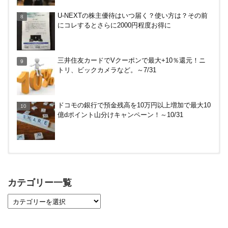
U-NEXTの株主優待はいつ届く？使い方は？その前
にコレするとさらに2000円程度お得に
三井住友カードでVクーポンで最大+10％還元！ニ
トリ、ビックカメラなど。～7/31
ドコモの銀行で預金残高を10万円以上増加で最大10
億dポイント山分けキャンペーン！～10/31
【対象者限定】楽天ペイ利用で最大300ポイントも
らえる！7/1朝まで
カテゴリー一覧
【7/21まで】エアウォレット(COIN+)で最大98,300
円分がもらえるキャンペーン！50%還元、登録、紹