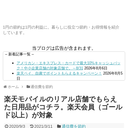
1円の節約は1円の利益に。暮らしに役立つ節約・お得情報を紹介
しています。
当ブログは広告が含まれます。
– 新着記事一覧 –
アメリカン・エキスプレス・カードで最大10%キャッシュバッ
ク！中小企業店舗の対象店舗で。～8/31
2026年8月6日
楽天ペイ、自粛でポイントもらえるキャンペーン！
2026年8月5
日
【毎月5日】イオンの対象店舗でWAON POINT利用で20％還
ホーム
通信費を節約
元！
2026年8月5日
【8/7・14日限定】ファミマカードでファミペイにクレジットカ
楽天モバイルのリアル店舗でもらえ
ードチャージすると5%還元に！
2026年8月4日
PayPayで500ptもらえる！対象地銀の口座追加などの条件達成
た日用品がコチラ。楽天会員（ゴール
で。9/30まで
2026年8月4日
ド以上）が対象
三井住友カード、はま寿司、ココス、オリーブの丘などでVポイ
ント最大10％還元！さらにVカードクーポンも併用可
2026年8
月4日
2020/9/3
2021/3/11
通信費を節約