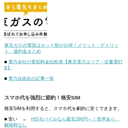
東京ガスの電気はセット割がお得！メリット・デメリッ
ト、違約金まとめ
■
電力会社の電気料金比較表【東京電力エリア・従量電灯
B】
■
電力自由化の記事一覧
スマホ代を強烈に節約！格安SIM
格安SIMを利用すると、スマホ代を劇的に安くできます。
■ 安い →
HISモバイルなら最安290円～！音声あり、
解除料なし