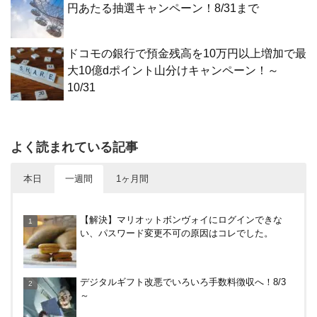
円あたる抽選キャンペーン！8/31まで
ドコモの銀行で預金残高を10万円以上増加で最
大10億dポイント山分けキャンペーン！～
10/31
よく読まれている記事
本日
一週間
1ヶ月間
めいぷる～ぷバスは広島観光でお得！一日乗車券売
【解決】マリオットボンヴォイにログインできな
り場やメリット・デメリットを解説
い、パスワード変更不可の原因はコレでした。
尾道駅から千光寺への行き方（アクセス）徹底ガイ
デジタルギフト改悪でいろいろ手数料徴収へ！8/3
ド！
～