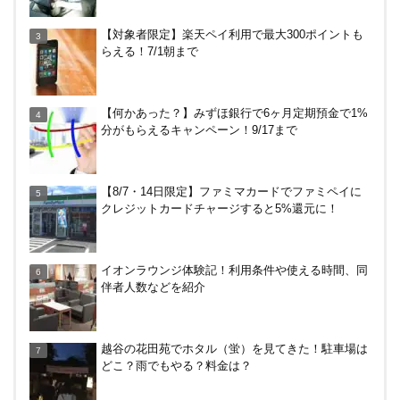
HISの電気はただ安いだけ。でもそれが一番！割引
【対象者限定】楽天ペイ利用で最大300ポイントも
や違約金は？
らえる！7/1朝まで
JRキューポから永久不滅ポイント、dポイントに交
【何かあった？】みずほ銀行で6ヶ月定期預金で1%
換する方法！重要注意点あり
分がもらえるキャンペーン！9/17まで
【解決】マリオットボンヴォイにログインできな
【8/7・14日限定】ファミマカードでファミペイに
い、パスワード変更不可の原因はコレでした。
クレジットカードチャージすると5%還元に！
終了、全て150円以上に→【なおも15円で買える裏
イオンラウンジ体験記！利用条件や使える時間、同
技あり】Amazonギフト券の最低額が100円～に改
伴者人数などを紹介
悪！デジタルは10倍に
【7/31まで】ヤフーショッピング商品券買うと今だ
越谷の花田苑でホタル（蛍）を見てきた！駐車場は
け4％増量！Yahoo!ふるさと納税で使おう
どこ？雨でもやる？料金は？