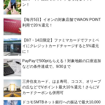
ン！
【毎月5日】イオンの対象店舗でWAON POINT
利用で20％還元！
【8/7・14日限定】ファミマカードでファミペ
イにクレジットカードチャージすると5%還元
に！
PayPayで500ptもらえる！対象地銀の口座追加
などの条件達成で。9/30まで
三井住友カード、はま寿司、ココス、オリーブ
の丘などでVポイント最大10％還元！さらにV
カードクーポンも併用可
ドコモSMTBネット銀行への振込で最大10,000