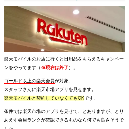
ドコモSMTBネット銀行への振込で最大10,000円あたる抽選キ
ャンペーン！8/31まで
2026年8月3日
ドコモの銀行で預金残高を10万円以上増加で最大10億dポイント
山分けキャンペーン！～10/31
2026年8月3日
デジタルギフト改悪でいろいろ手数料徴収へ！8/3～
2026年8月
1日
PayPayポイント→Vポイント交換でストア限定の制限を消す方
法
2026年8月1日
Vポイントpay利用で最大10%還元！8/31まで
2026年8月1日
V NEOBANK改悪！還元率1.25%に、チャージ系対象外へ！11
月から
2026年8月1日
楽天モバイルのお店に行くと日用品をもらえるキャンペー
ドットマネーが再開！8/12から。でも未完了のポイント有効期
限が8月末まで？
2026年7月31日
ンをやってます（
※現在は終了
）。
【2026年夏】dポイント交換キャンペーンが見逃せない！最大
15%増量のチャンス。8/1~31あたりまで
2026年7月31日
au PAY 残高チャージで最大10000円もらえる！じぶん銀行から
ゴールド以上の楽天会員
が対象。
チャージで抽選。8/31まで
2026年7月29日
スタッフさんに楽天市場アプリを見せます。
楽天モバイルと契約していなくてもOK
です。
条件では楽天市場のアプリを見せて、とありますが、とり
あえず会員ランクが確認できるものなら何でも良さそうで
した。