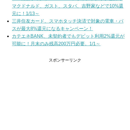
マクドナルド、ガスト、スタバ、吉野家などで10%還
元に！1/13～
三井住友カード、スマホタッチ決済で対象の電車・バ
スが最大8%還元になるキャンペーン！
カテエネBANK、未契約者でもデビット利用2%還元が
可能に！月末のみ残高200万円必要。1/1～
スポンサーリンク