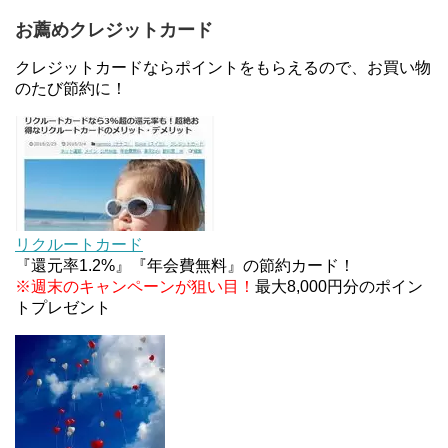
お薦めクレジットカード
au Pay等に等価交換できる「えらべるギフト」がフ
ァミリマートとミニストップで登場！WAON1%還
クレジットカードならポイントをもらえるので、お買い物
元で新ルート誕生！？
のたび節約に！
JCBカードWでApple Pay追加時のナビダイヤル
0570を回避する方法
ソニーフィナンシャルグループの株主限定！2万円
もらえる口座開設キャンペーン。7/31まで
リクルートカード
『還元率1.2%』『年会費無料』の節約カード！
※週末のキャンペーンが狙い目！
最大8,000円分のポイン
トプレゼント