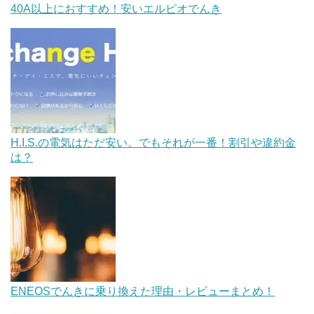
40A以上におすすめ！安いエルピオでんき
H.I.S.の電気はただ安い。でもそれが一番！割引や違約金
は？
ENEOSでんきに乗り換えた理由・レビューまとめ！