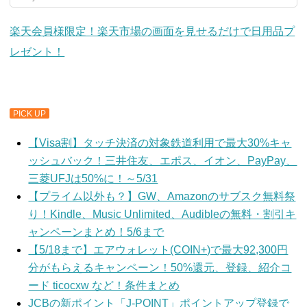
楽天会員様限定！楽天市場の画面を見せるだけで日用品プ
レゼント！
PICK UP
【Visa割】タッチ決済の対象鉄道利用で最大30%キャ
ッシュバック！三井住友、エポス、イオン、PayPay、
三菱UFJは50%に！～5/31
【プライム以外も？】GW、Amazonのサブスク無料祭
り！Kindle、Music Unlimited、Audibleの無料・割引キ
ャンペーンまとめ！5/6まで
【5/18まで】エアウォレット(COIN+)で最大92,300円
分がもらえるキャンペーン！50%還元、登録、紹介コ
ード ticocxw など！条件まとめ
JCBの新ポイント「J-POINT」ポイントアップ登録で