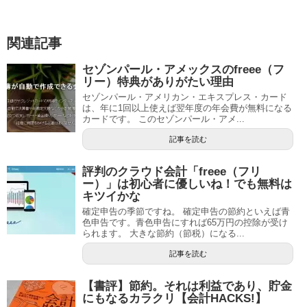
関連記事
セゾンパール・アメックスのfreee（フ
リー）特典がありがたい理由
セゾンパール・アメリカン・エキスプレス・カード
は、年に1回以上使えば翌年度の年会費が無料になる
カードです。 このセゾンパール・アメ...
記事を読む
評判のクラウド会計「freee（フリ
ー）」は初心者に優しいね！でも無料は
キツイかな
確定申告の季節ですね。 確定申告の節約といえば青
色申告です。青色申告にすれば65万円の控除が受け
られます。 大きな節約（節税）になる...
記事を読む
【書評】節約。それは利益であり、貯金
にもなるカラクリ【会計HACKS!】