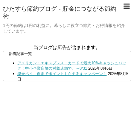
ひたすら節約ブログ - 貯金につながる節約
術
1円の節約は1円の利益に。暮らしに役立つ節約・お得情報を紹介
しています。
当ブログは広告が含まれます。
– 新着記事一覧 –
アメリカン・エキスプレス・カードで最大10%キャッシュバッ
ク！中小企業店舗の対象店舗で。～8/31
2026年8月6日
楽天ペイ、自粛でポイントもらえるキャンペーン！
2026年8月5
日
【毎月5日】イオンの対象店舗でWAON POINT利用で20％還
元！
2026年8月5日
【8/7・14日限定】ファミマカードでファミペイにクレジットカ
ードチャージすると5%還元に！
2026年8月4日
PayPayで500ptもらえる！対象地銀の口座追加などの条件達成
で。9/30まで
2026年8月4日
三井住友カード、はま寿司、ココス、オリーブの丘などでVポイ
ント最大10％還元！さらにVカードクーポンも併用可
2026年8
月4日
ドコモSMTBネット銀行への振込で最大10,000円あたる抽選キ