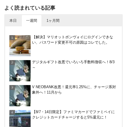
よく読まれている記事
本日
一週間
1ヶ月間
30倍！イオンカードセレクトは界王拳なみに金利を
【解決】マリオットボンヴォイにログインできな
上げる鍵になる！オートチャージなどメリット・デ
い、パスワード変更不可の原因はコレでした。
メリットまとめ
やっぱり裏切らない！無印良品のクッション（丸
デジタルギフト改悪でいろいろ手数料徴収へ！8/3
型）を3ヶ月使ってみた感想
～
デジタルギフト改悪でいろいろ手数料徴収へ！8/3
V NEOBANK改悪！還元率1.25%に、チャージ系対
～
象外へ！11月から
ドコモSMTBネット銀行への振込で最大10,000円あ
【8/7・14日限定】ファミマカードでファミペイに
たる抽選キャンペーン！8/31まで
クレジットカードチャージすると5%還元に！