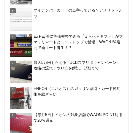
PayPayで500ptもらえる！対象地銀の口座追加など
マイナンバーカードの点字っている？デメリット3
の条件達成で。9/30まで
つ
【8/7・14日限定】ファミマカードでファミペイに
au Pay等に等価交換できる「えらべるギフト」がフ
クレジットカードチャージすると5%還元に！
ァミリマートとミニストップで登場！WAON1%還
元で新ルート誕生！？
アメリカン・エキスプレス・カードで最大10%キャ
最大5万円もらえる「JCBスマリボキャンペーン」
ッシュバック！中小企業店舗の対象店舗で。～8/31
攻略の流れ！やり方を解説。1/31まで
ENEOS（エネオス）のガソリン割引・カード節約
術を総ざらい
【毎月5日】イオンの対象店舗でWAON POINT利用
で20％還元！