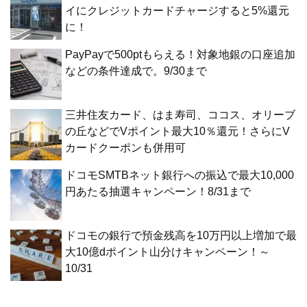
イにクレジットカードチャージすると5%還元
に！
PayPayで500ptもらえる！対象地銀の口座追加
などの条件達成で。9/30まで
三井住友カード、はま寿司、ココス、オリーブ
の丘などでVポイント最大10％還元！さらにV
カードクーポンも併用可
ドコモSMTBネット銀行への振込で最大10,000
円あたる抽選キャンペーン！8/31まで
ドコモの銀行で預金残高を10万円以上増加で最
大10億dポイント山分けキャンペーン！～
10/31