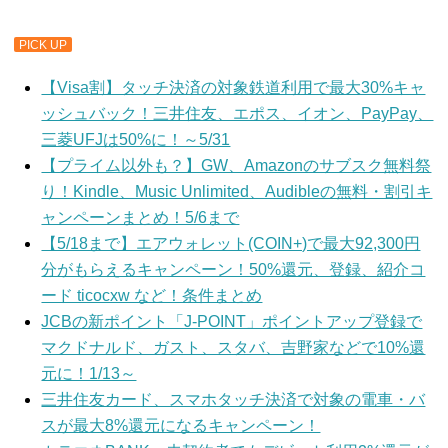
PICK UP
【Visa割】タッチ決済の対象鉄道利用で最大30%キャ
ッシュバック！三井住友、エポス、イオン、PayPay、
三菱UFJは50%に！～5/31
【プライム以外も？】GW、Amazonのサブスク無料祭
り！Kindle、Music Unlimited、Audibleの無料・割引キ
ャンペーンまとめ！5/6まで
【5/18まで】エアウォレット(COIN+)で最大92,300円
分がもらえるキャンペーン！50%還元、登録、紹介コ
ード ticocxw など！条件まとめ
JCBの新ポイント「J-POINT」ポイントアップ登録で
マクドナルド、ガスト、スタバ、吉野家などで10%還
元に！1/13～
三井住友カード、スマホタッチ決済で対象の電車・バ
スが最大8%還元になるキャンペーン！