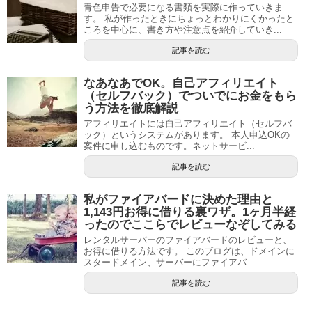
青色申告で必要になる書類を実際に作っていきま
す。 私が作ったときにちょっとわかりにくかったと
ころを中心に、書き方や注意点を紹介していき...
記事を読む
なあなあでOK。自己アフィリエイト
（セルフバック）でついでにお金をもら
う方法を徹底解説
アフィリエイトには自己アフィリエイト（セルフバ
ック）というシステムがあります。 本人申込OKの
案件に申し込むものです。ネットサービ...
記事を読む
私がファイアバードに決めた理由と
1,143円お得に借りる裏ワザ。1ヶ月半経
ったのでここらでレビューなぞしてみる
レンタルサーバーのファイアバードのレビューと、
お得に借りる方法です。 このブログは、ドメインに
スタードメイン、サーバーにファイアバ...
記事を読む