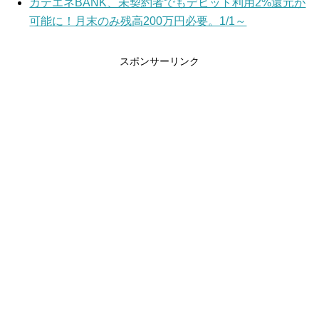
カテエネBANK、未契約者でもデビット利用2%還元が
可能に！月末のみ残高200万円必要。1/1～
スポンサーリンク