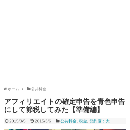
ャンペーン！8/31まで
2026年8月3日
ドコモの銀行で預金残高を10万円以上増加で最大10億dポイント
山分けキャンペーン！～10/31
2026年8月3日
デジタルギフト改悪でいろいろ手数料徴収へ！8/3～
2026年8月
1日
PayPayポイント→Vポイント交換でストア限定の制限を消す方
法
2026年8月1日
Vポイントpay利用で最大10%還元！8/31まで
2026年8月1日
V NEOBANK改悪！還元率1.25%に、チャージ系対象外へ！11
月から
2026年8月1日
ドットマネーが再開！8/12から。でも未完了のポイント有効期
限が8月末まで？
2026年7月31日
【2026年夏】dポイント交換キャンペーンが見逃せない！最大
15%増量のチャンス。8/1~31あたりまで
2026年7月31日
au PAY 残高チャージで最大10000円もらえる！じぶん銀行から
チャージで抽選。8/31まで
2026年7月29日
ホーム
公共料金
アフィリエイトの確定申告を青色申告
にして節税してみた【準備編】
2015/3/5
2015/3/6
公共料金
,
税金
,
節約度：大