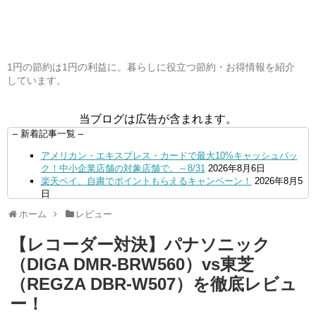
1円の節約は1円の利益に。暮らしに役立つ節約・お得情報を紹介
しています。
当ブログは広告が含まれます。
– 新着記事一覧 –
アメリカン・エキスプレス・カードで最大10%キャッシュバッ
ク！中小企業店舗の対象店舗で。～8/31
2026年8月6日
楽天ペイ、自粛でポイントもらえるキャンペーン！
2026年8月5
日
【毎月5日】イオンの対象店舗でWAON POINT利用で20％還
ホーム
レビュー
元！
2026年8月5日
【8/7・14日限定】ファミマカードでファミペイにクレジットカ
【レコーダー対決】パナソニック
ードチャージすると5%還元に！
2026年8月4日
PayPayで500ptもらえる！対象地銀の口座追加などの条件達成
（DIGA DMR-BRW560）vs東芝
で。9/30まで
2026年8月4日
（REGZA DBR-W507）を徹底レビュ
三井住友カード、はま寿司、ココス、オリーブの丘などでVポイ
ント最大10％還元！さらにVカードクーポンも併用可
2026年8
ー！
月4日