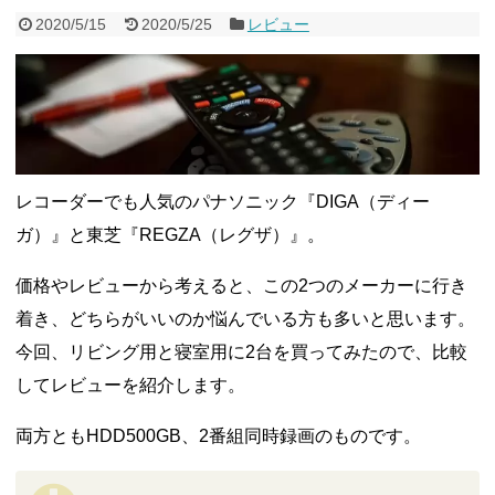
ドコモSMTBネット銀行への振込で最大10,000円あたる抽選キ
2020/5/15
2020/5/25
レビュー
ャンペーン！8/31まで
2026年8月3日
ドコモの銀行で預金残高を10万円以上増加で最大10億dポイント
山分けキャンペーン！～10/31
2026年8月3日
デジタルギフト改悪でいろいろ手数料徴収へ！8/3～
2026年8月
1日
PayPayポイント→Vポイント交換でストア限定の制限を消す方
法
2026年8月1日
Vポイントpay利用で最大10%還元！8/31まで
2026年8月1日
V NEOBANK改悪！還元率1.25%に、チャージ系対象外へ！11
レコーダーでも人気のパナソニック『DIGA（ディー
月から
2026年8月1日
ドットマネーが再開！8/12から。でも未完了のポイント有効期
ガ）』と東芝『REGZA（レグザ）』。
限が8月末まで？
2026年7月31日
【2026年夏】dポイント交換キャンペーンが見逃せない！最大
価格やレビューから考えると、この2つのメーカーに行き
15%増量のチャンス。8/1~31あたりまで
2026年7月31日
au PAY 残高チャージで最大10000円もらえる！じぶん銀行から
着き、どちらがいいのか悩んでいる方も多いと思います。
チャージで抽選。8/31まで
2026年7月29日
今回、リビング用と寝室用に2台を買ってみたので、比較
してレビューを紹介します。
両方ともHDD500GB、2番組同時録画のものです。