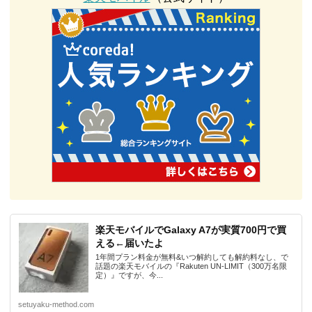
楽天モバイルでGalaxy A7が実質700円で買
える←届いたよ
1年間プラン料金が無料&いつ解約しても解約料なし、で
話題の楽天モバイルの『Rakuten UN-LIMIT（300万名限
定）』ですが、今...
setuyaku-method.com