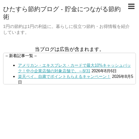
ひたすら節約ブログ - 貯金につながる節約
術
1円の節約は1円の利益に。暮らしに役立つ節約・お得情報を紹介
しています。
当ブログは広告が含まれます。
– 新着記事一覧 –
アメリカン・エキスプレス・カードで最大10%キャッシュバッ
ク！中小企業店舗の対象店舗で。～8/31
2026年8月6日
楽天ペイ、自粛でポイントもらえるキャンペーン！
2026年8月5
日
【毎月5日】イオンの対象店舗でWAON POINT利用で20％還
元！
2026年8月5日
【8/7・14日限定】ファミマカードでファミペイにクレジットカ
ードチャージすると5%還元に！
2026年8月4日
PayPayで500ptもらえる！対象地銀の口座追加などの条件達成
で。9/30まで
2026年8月4日
三井住友カード、はま寿司、ココス、オリーブの丘などでVポイ
ント最大10％還元！さらにVカードクーポンも併用可
2026年8
月4日
ドコモSMTBネット銀行への振込で最大10,000円あたる抽選キ