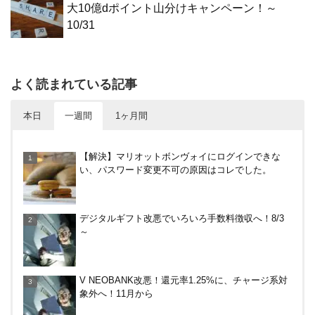
大10億dポイント山分けキャンペーン！～
10/31
よく読まれている記事
本日
一週間
1ヶ月間
30倍！イオンカードセレクトは界王拳なみに金利を
【解決】マリオットボンヴォイにログインできな
上げる鍵になる！オートチャージなどメリット・デ
い、パスワード変更不可の原因はコレでした。
メリットまとめ
やっぱり裏切らない！無印良品のクッション（丸
デジタルギフト改悪でいろいろ手数料徴収へ！8/3
型）を3ヶ月使ってみた感想
～
デジタルギフト改悪でいろいろ手数料徴収へ！8/3
V NEOBANK改悪！還元率1.25%に、チャージ系対
～
象外へ！11月から