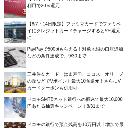
利用で20％還元！
【8/7・14日限定】ファミマカードでファミペ
イにクレジットカードチャージすると5%還元
に！
PayPayで500ptもらえる！対象地銀の口座追加
などの条件達成で。9/30まで
三井住友カード、はま寿司、ココス、オリーブ
の丘などでVポイント最大10％還元！さらにV
カードクーポンも併用可
ドコモSMTBネット銀行への振込で最大10,000
円あたる抽選キャンペーン！8/31まで
ドコモの銀行で預金残高を10万円以上増加で最