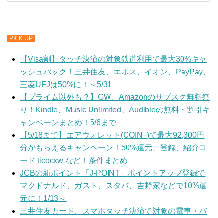
PICK UP
【Visa割】タッチ決済の対象鉄道利用で最大30%キャ
ッシュバック！三井住友、エポス、イオン、PayPay、
三菱UFJは50%に！～5/31
【プライム以外も？】GW、Amazonのサブスク無料祭
り！Kindle、Music Unlimited、Audibleの無料・割引キ
ャンペーンまとめ！5/6まで
【5/18まで】エアウォレット(COIN+)で最大92,300円
分がもらえるキャンペーン！50%還元、登録、紹介コ
ード ticocxw など！条件まとめ
JCBの新ポイント「J-POINT」ポイントアップ登録で
マクドナルド、ガスト、スタバ、吉野家などで10%還
元に！1/13～
三井住友カード、スマホタッチ決済で対象の電車・バ