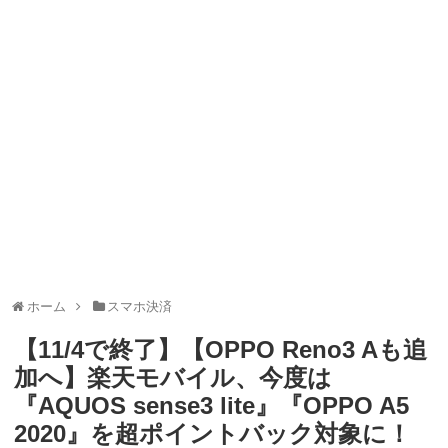
ャンペーン！8/31まで
2026年8月3日
ドコモの銀行で預金残高を10万円以上増加で最大10億dポイント
山分けキャンペーン！～10/31
2026年8月3日
デジタルギフト改悪でいろいろ手数料徴収へ！8/3～
2026年8月
1日
PayPayポイント→Vポイント交換でストア限定の制限を消す方
法
2026年8月1日
Vポイントpay利用で最大10%還元！8/31まで
2026年8月1日
V NEOBANK改悪！還元率1.25%に、チャージ系対象外へ！11
月から
2026年8月1日
ドットマネーが再開！8/12から。でも未完了のポイント有効期
限が8月末まで？
2026年7月31日
【2026年夏】dポイント交換キャンペーンが見逃せない！最大
15%増量のチャンス。8/1~31あたりまで
2026年7月31日
au PAY 残高チャージで最大10000円もらえる！じぶん銀行から
チャージで抽選。8/31まで
2026年7月29日
ホーム
スマホ決済
【11/4で終了】【OPPO Reno3 Aも追
加へ】楽天モバイル、今度は
『AQUOS sense3 lite』『OPPO A5
2020』を超ポイントバック対象に！