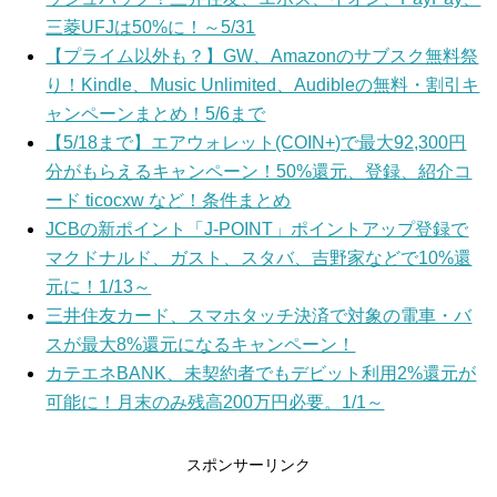
三菱UFJは50%に！～5/31
【プライム以外も？】GW、Amazonのサブスク無料祭
り！Kindle、Music Unlimited、Audibleの無料・割引キ
ャンペーンまとめ！5/6まで
【5/18まで】エアウォレット(COIN+)で最大92,300円
分がもらえるキャンペーン！50%還元、登録、紹介コ
ード ticocxw など！条件まとめ
JCBの新ポイント「J-POINT」ポイントアップ登録で
マクドナルド、ガスト、スタバ、吉野家などで10%還
元に！1/13～
三井住友カード、スマホタッチ決済で対象の電車・バ
スが最大8%還元になるキャンペーン！
カテエネBANK、未契約者でもデビット利用2%還元が
可能に！月末のみ残高200万円必要。1/1～
スポンサーリンク