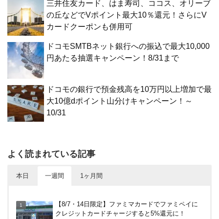
三井住友カード、はま寿司、ココス、オリーブ
の丘などでVポイント最大10％還元！さらにV
カードクーポンも併用可
ドコモSMTBネット銀行への振込で最大10,000
円あたる抽選キャンペーン！8/31まで
ドコモの銀行で預金残高を10万円以上増加で最
大10億dポイント山分けキャンペーン！～
10/31
よく読まれている記事
本日
一週間
1ヶ月間
【2倍増量】PayPayカード、まるごとフラットリボ
【8/7・14日限定】ファミマカードでファミペイに
登録と3回利用で10000ptがもらえるキャンペーン！
クレジットカードチャージすると5%還元に！
3/31まで