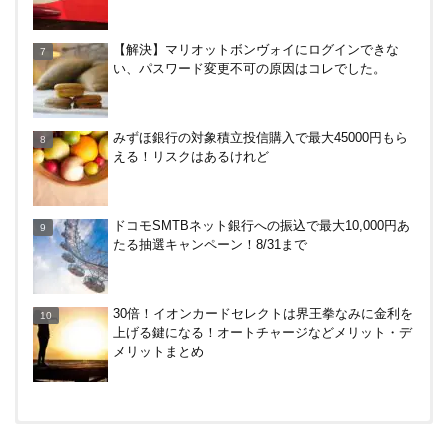
カテエネBANK、未契約者でもデビット利用2%還元
【解決】マリオットボンヴォイにログインできな
が可能に！月末のみ残高200万円必要。1/1～
い、パスワード変更不可の原因はコレでした。
みずほ銀行の対象積立投信購入で最大45000円もら
みずほ銀行の対象積立投信購入で最大45000円もら
える！リスクはあるけれど
える！リスクはあるけれど
ドコモSMTBネット銀行への振込で最大10,000円あ
たる抽選キャンペーン！8/31まで
30倍！イオンカードセレクトは界王拳なみに金利を
上げる鍵になる！オートチャージなどメリット・デ
メリットまとめ
【対象者限定】楽天ペイ利用で最大300ポイントも