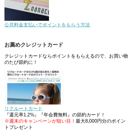
ントキャンペーン！～6/1
デジタルギフト改悪でいろいろ手数料徴収へ！8/3
公共料金支払いでポイントをもらう方法
～
お薦めクレジットカード
au Pay等に等価交換できる「えらべるギフト」がフ
ァミリマートとミニストップで登場！WAON1%還
クレジットカードならポイントをもらえるので、お買い物
元で新ルート誕生！？
のたび節約に！
ソニーフィナンシャルグループの株主限定！2万円
もらえる口座開設キャンペーン。7/31まで
V NEOBANK改悪！還元率1.25%に、チャージ系対
象外へ！11月から
リクルートカード
『還元率1.2%』『年会費無料』の節約カード！
※週末のキャンペーンが狙い目！
最大8,000円分のポイン
トプレゼント