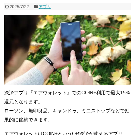
ドコモSMTBネット銀行への振込で最大10,000円あたる抽選キ
2025/7/22
アプリ
ャンペーン！8/31まで
2026年8月3日
ドコモの銀行で預金残高を10万円以上増加で最大10億dポイント
山分けキャンペーン！～10/31
2026年8月3日
デジタルギフト改悪でいろいろ手数料徴収へ！8/3～
2026年8月
1日
PayPayポイント→Vポイント交換でストア限定の制限を消す方
法
2026年8月1日
Vポイントpay利用で最大10%還元！8/31まで
2026年8月1日
V NEOBANK改悪！還元率1.25%に、チャージ系対象外へ！11
月から
2026年8月1日
ドットマネーが再開！8/12から。でも未完了のポイント有効期
限が8月末まで？
2026年7月31日
【2026年夏】dポイント交換キャンペーンが見逃せない！最大
15%増量のチャンス。8/1~31あたりまで
2026年7月31日
au PAY 残高チャージで最大10000円もらえる！じぶん銀行から
チャージで抽選。8/31まで
2026年7月29日
決済アプリ『エアウォレット』でのCOIN+利用で最大15%
還元となります。
ローソン、無印良品、キャンドゥ、ミニストップなどで効
果的に節約できます。
エアウォレットはCOIN+というQR決済が使えるアプリ。