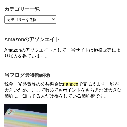
らえる！7/1朝まで
カテゴリー一覧
【2倍増量】PayPayカード、まるごとフラットリボ
登録と3回利用で10000ptがもらえるキャンペーン！
3/31まで
Amazonのアソシエイト
【7/21まで】エアウォレット(COIN+)で最大98,300
Amazonのアソシエイトとして、当サイトは適格販売によ
円分がもらえるキャンペーン！50%還元、登録、紹
り収入を得ています。
介コード wtffz4c など！条件まとめ
【解決】マリオットボンヴォイにログインできな
当ブログ最得節約術
い、パスワード変更不可の原因はコレでした。
税金、光熱費等の公共料金は
nanaco
で支払えます。額が
大きいため、ここで数%でもポイントをもらえれば大きな
節約に！知ってる人だけ得をしている節約術です。
住信SBIネット銀行のデビットカードPoint＋で最大
2%還元！V NEOバンクデビットとどっちが良い？
条件などまとめ
【対象者限定】楽天ペイで決済すると最大300ポイ