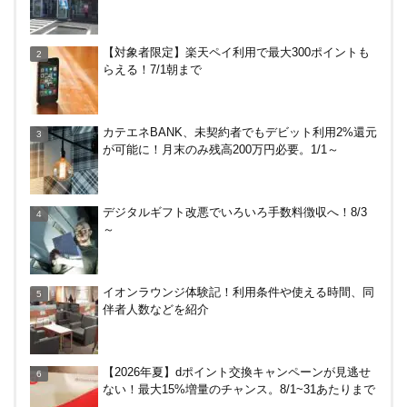
【2026年夏】dポイント交換キャンペーンが見逃せ
【対象者限定】楽天ペイ利用で最大300ポイントも
ない！最大15%増量のチャンス。8/1~31あたりまで
らえる！7/1朝まで
東京メトロのオレンジ色の改札機を使った節約術！
カテエネBANK、未契約者でもデビット利用2%還元
ICカード料金の引かれ方は？
が可能に！月末のみ残高200万円必要。1/1～
エジソンスマートリモコンUSBのレビュー！オフラ
デジタルギフト改悪でいろいろ手数料徴収へ！8/3
インで使えないとき試して欲しいこと
～
エディオンで半額分までV・R・dポイント利用で最
イオンラウンジ体験記！利用条件や使える時間、同
大20％還元！〜5/10
伴者人数などを紹介
【月曜日】セブンネットで本のまとめ買いキャンペ
【2026年夏】dポイント交換キャンペーンが見逃せ
ーン！最大400nanacoポイントもらえる！
ない！最大15%増量のチャンス。8/1~31あたりまで