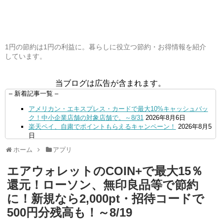
1円の節約は1円の利益に。暮らしに役立つ節約・お得情報を紹介
しています。
当ブログは広告が含まれます。
– 新着記事一覧 –
アメリカン・エキスプレス・カードで最大10%キャッシュバッ
ク！中小企業店舗の対象店舗で。～8/31
2026年8月6日
楽天ペイ、自粛でポイントもらえるキャンペーン！
2026年8月5
日
【毎月5日】イオンの対象店舗でWAON POINT利用で20％還
ホーム
アプリ
元！
2026年8月5日
【8/7・14日限定】ファミマカードでファミペイにクレジットカ
エアウォレットのCOIN+で最大15％
ードチャージすると5%還元に！
2026年8月4日
PayPayで500ptもらえる！対象地銀の口座追加などの条件達成
還元！ローソン、無印良品等で節約
で。9/30まで
2026年8月4日
に！新規なら2,000pt・招待コードで
三井住友カード、はま寿司、ココス、オリーブの丘などでVポイ
ント最大10％還元！さらにVカードクーポンも併用可
2026年8
500円分残高も！～8/19
月4日