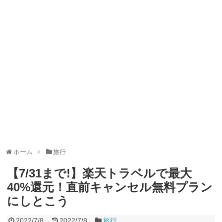
山分けキャンペーン！～10/31
2026年8月3日
デジタルギフト改悪でいろいろ手数料徴収へ！8/3～
2026年8月
1日
PayPayポイント→Vポイント交換でストア限定の制限を消す方
法
2026年8月1日
Vポイントpay利用で最大10%還元！8/31まで
2026年8月1日
V NEOBANK改悪！還元率1.25%に、チャージ系対象外へ！11
月から
2026年8月1日
ドットマネーが再開！8/12から。でも未完了のポイント有効期
限が8月末まで？
2026年7月31日
【2026年夏】dポイント交換キャンペーンが見逃せない！最大
15%増量のチャンス。8/1~31あたりまで
2026年7月31日
au PAY 残高チャージで最大10000円もらえる！じぶん銀行から
チャージで抽選。8/31まで
2026年7月29日
【7/31まで】ヤフーショッピング商品券買うと今だけ4％増量！
Yahoo!ふるさと納税で使おう
2026年7月27日
ホーム
旅行
【7/31まで!】楽天トラベルで最大
40%還元！直前キャンセル無料プラン
にしとこう
2022/7/8
2022/7/8
旅行