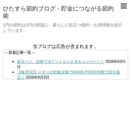
ひたすら節約ブログ - 貯金につながる節約
術
1円の節約は1円の利益に。暮らしに役立つ節約・お得情報を紹介
しています。
当ブログは広告が含まれます。
– 新着記事一覧 –
楽天ペイ、自粛でポイントもらえるキャンペーン！
2026年8月5
日
【毎月5日】イオンの対象店舗でWAON POINT利用で20％還
元！
2026年8月5日
【8/7・14日限定】ファミマカードでファミペイにクレジットカ
ードチャージすると5%還元に！
2026年8月4日
PayPayで500ptもらえる！対象地銀の口座追加などの条件達成
で。9/30まで
2026年8月4日
三井住友カード、はま寿司、ココス、オリーブの丘などでVポイ
ント最大10％還元！さらにVカードクーポンも併用可
2026年8
月4日
ドコモSMTBネット銀行への振込で最大10,000円あたる抽選キ
ャンペーン！8/31まで
2026年8月3日
ドコモの銀行で預金残高を10万円以上増加で最大10億dポイント