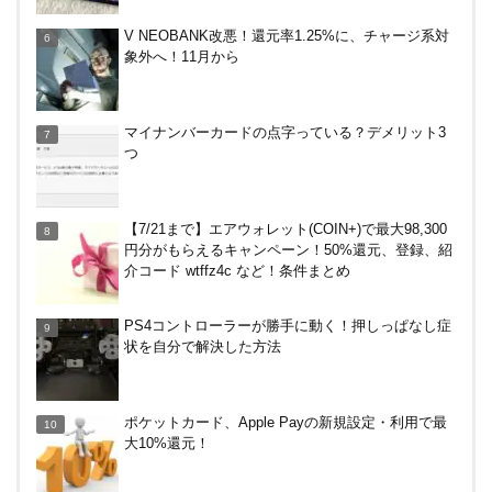
デジタルギフト改悪でいろいろ手数料徴収へ！8/3
V NEOBANK改悪！還元率1.25%に、チャージ系対
～
象外へ！11月から
【8/7・14日限定】ファミマカードでファミペイに
マイナンバーカードの点字っている？デメリット3
クレジットカードチャージすると5%還元に！
つ
【7/21まで】エアウォレット(COIN+)で最大98,300
円分がもらえるキャンペーン！50%還元、登録、紹
介コード wtffz4c など！条件まとめ
PS4コントローラーが勝手に動く！押しっぱなし症
状を自分で解決した方法
ポケットカード、Apple Payの新規設定・利用で最
大10%還元！