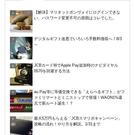
ケーズデンキのあんしんパスポートで5%現金値引
【解決】マリオットボンヴォイにログインできな
きを体験！使ってわかった便利さ
い、パスワード変更不可の原因はコレでした。
ENEOS（エネオス）のガソリン割引・カード節約
デジタルギフト改悪でいろいろ手数料徴収へ！8/3
術を総ざらい
～
マイナンバーカードの点字っている？デメリット3
JCBカードWでApple Pay追加時のナビダイヤル
つ
0570を回避する方法
【毎月5日】イオンの対象店舗でWAON POINT利用
au Pay等に等価交換できる「えらべるギフト」がフ
で20％還元！
ァミリマートとミニストップで登場！WAON1%還
元で新ルート誕生！？
【7/21まで】エアウォレット(COIN+)で最大98,300
最大5万円もらえる「JCBスマリボキャンペーン」
円分がもらえるキャンペーン！50%還元、登録、紹
攻略の流れ！やり方を解説。1/31まで
介コード wtffz4c など！条件まとめ