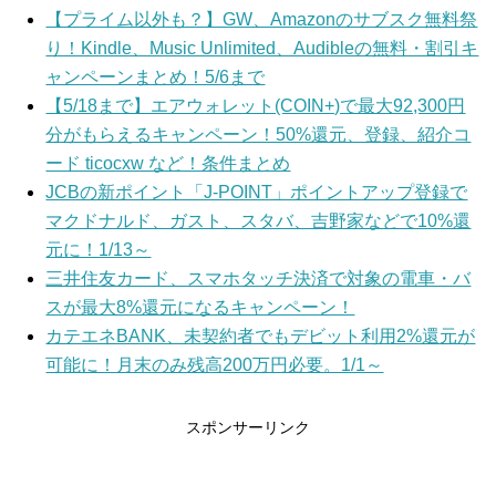
【プライム以外も？】GW、Amazonのサブスク無料祭
り！Kindle、Music Unlimited、Audibleの無料・割引キ
ャンペーンまとめ！5/6まで
【5/18まで】エアウォレット(COIN+)で最大92,300円
分がもらえるキャンペーン！50%還元、登録、紹介コ
ード ticocxw など！条件まとめ
JCBの新ポイント「J-POINT」ポイントアップ登録で
マクドナルド、ガスト、スタバ、吉野家などで10%還
元に！1/13～
三井住友カード、スマホタッチ決済で対象の電車・バ
スが最大8%還元になるキャンペーン！
カテエネBANK、未契約者でもデビット利用2%還元が
可能に！月末のみ残高200万円必要。1/1～
スポンサーリンク