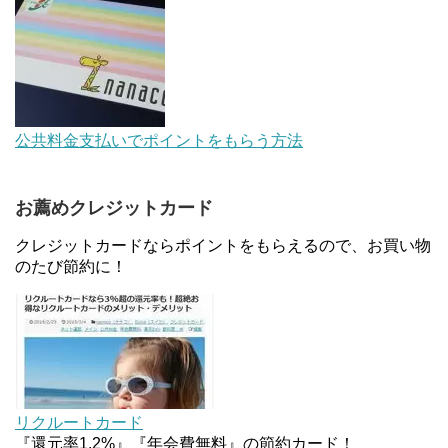
【解決】マリオットボンヴォイにログインできな
い、パスワード変更不可の原因はコレでした。
au Pay等に等価交換できる「えらべるギフト」がフ
公共料金支払いでポイントをもらう方法
ァミリマートとミニストップで登場！WAON1%還
元で新ルート誕生！？
お薦めクレジットカード
JCBカードWでApple Pay追加時のナビダイヤル
0570を回避する方法
クレジットカードならポイントをもらえるので、お買い物
のたび節約に！
住信SBIネット銀行のデビットカードPoint＋で最大
2%還元！V NEOバンクデビットとどっちが良い？
条件などまとめ
マイナンバーカードの点字っている？デメリット3
つ
リクルートカード
『還元率1.2%』『年会費無料』の節約カード！