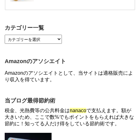
【対象者限定】楽天ペイ利用で最大300ポイントも
らえる！7/1朝まで
カテゴリー一覧
【7/21まで】エアウォレット(COIN+)で最大98,300
円分がもらえるキャンペーン！50%還元、登録、紹
介コード wtffz4c など！条件まとめ
Amazonのアソシエイト
ソニーフィナンシャルグループの株主限定！2万円
Amazonのアソシエイトとして、当サイトは適格販売によ
もらえる口座開設キャンペーン。7/31まで
り収入を得ています。
【2倍増量】PayPayカード、まるごとフラットリボ
当ブログ最得節約術
登録と3回利用で10000ptがもらえるキャンペーン！
税金、光熱費等の公共料金は
nanaco
で支払えます。額が
3/31まで
大きいため、ここで数%でもポイントをもらえれば大きな
節約に！知ってる人だけ得をしている節約術です。
【対象者限定】楽天ペイで決済すると最大300ポイ
ントキャンペーン！～6/1