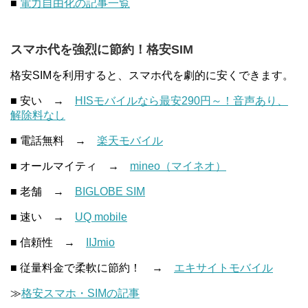
■
電力自由化の記事一覧
スマホ代を強烈に節約！格安SIM
格安SIMを利用すると、スマホ代を劇的に安くできます。
■ 安い →
HISモバイルなら最安290円～！音声あり、
解除料なし
■ 電話無料 →
楽天モバイル
■ オールマイティ →
mineo（マイネオ）
■ 老舗 →
BIGLOBE SIM
■ 速い →
UQ mobile
■ 信頼性 →
IIJmio
■ 従量料金で柔軟に節約！ →
エキサイトモバイル
≫
格安スマホ・SIMの記事