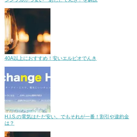
40A以上におすすめ！安いエルピオでんき
H.I.S.の電気はただ安い。でもそれが一番！割引や違約金
は？