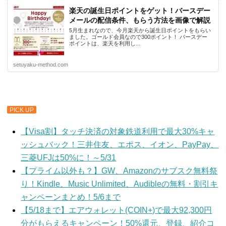
楽天の誕生日ポイントをゲット！バースデー
メールの配信条件、もらう方法を画像で解説
5月生まれなので、今月楽天から誕生日ポイントをもらい
ました。ゴールド会員なので300ポイント！ バースデー
ポイントは、楽天を利用し...
setuyaku-method.com
PICK UP
【Visa割】タッチ決済の対象鉄道利用で最大30%キャ
ッシュバック！三井住友、エポス、イオン、PayPay、
三菱UFJは50%に！～5/31
【プライム以外も？】GW、Amazonのサブスク無料祭
り！Kindle、Music Unlimited、Audibleの無料・割引キ
ャンペーンまとめ！5/6まで
【5/18まで】エアウォレット(COIN+)で最大92,300円
分がもらえるキャンペーン！50%還元、登録、紹介コ