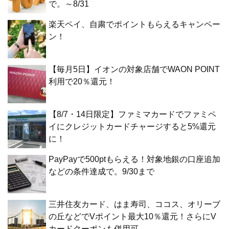
で。～8/31
楽天ペイ、自粛でポイントもらえるキャンペー
ン！
【毎月5日】イオンの対象店舗でWAON POINT
利用で20％還元！
【8/7・14日限定】ファミマカードでファミペ
イにクレジットカードチャージすると5%還元
に！
PayPayで500ptもらえる！対象地銀の口座追加
などの条件達成で。9/30まで
三井住友カード、はま寿司、ココス、オリーブ
の丘などでVポイント最大10％還元！さらにV
カードクーポンも併用可