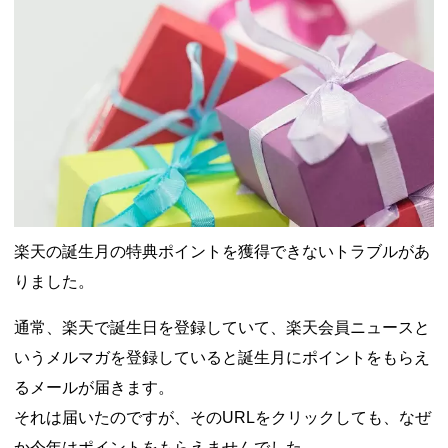
ドコモSMTBネット銀行への振込で最大10,000円あたる抽選キ
ャンペーン！8/31まで
2026年8月3日
ドコモの銀行で預金残高を10万円以上増加で最大10億dポイント
山分けキャンペーン！～10/31
2026年8月3日
デジタルギフト改悪でいろいろ手数料徴収へ！8/3～
2026年8月
1日
PayPayポイント→Vポイント交換でストア限定の制限を消す方
法
2026年8月1日
Vポイントpay利用で最大10%還元！8/31まで
2026年8月1日
V NEOBANK改悪！還元率1.25%に、チャージ系対象外へ！11
月から
2026年8月1日
ドットマネーが再開！8/12から。でも未完了のポイント有効期
限が8月末まで？
2026年7月31日
【2026年夏】dポイント交換キャンペーンが見逃せない！最大
楽天の誕生月の特典ポイントを獲得できないトラブルがあ
15%増量のチャンス。8/1~31あたりまで
2026年7月31日
au PAY 残高チャージで最大10000円もらえる！じぶん銀行から
りました。
チャージで抽選。8/31まで
2026年7月29日
通常、楽天で誕生日を登録していて、楽天会員ニュースと
いうメルマガを登録していると誕生月にポイントをもらえ
るメールが届きます。
それは届いたのですが、そのURLをクリックしても、なぜ
か今年はポイントをもらえませんでした。