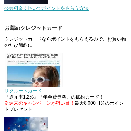
デジタルギフト改悪でいろいろ手数料徴収へ！8/3
公共料金支払いでポイントをもらう方法
～
お薦めクレジットカード
au Pay等に等価交換できる「えらべるギフト」がフ
ァミリマートとミニストップで登場！WAON1%還
クレジットカードならポイントをもらえるので、お買い物
元で新ルート誕生！？
のたび節約に！
JCBカードWでApple Pay追加時のナビダイヤル
0570を回避する方法
ソニーフィナンシャルグループの株主限定！2万円
もらえる口座開設キャンペーン。7/31まで
リクルートカード
『還元率1.2%』『年会費無料』の節約カード！
※週末のキャンペーンが狙い目！
最大8,000円分のポイン
トプレゼント