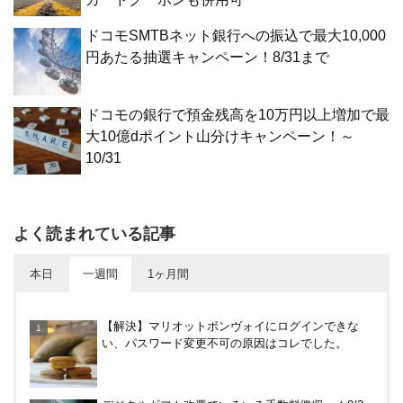
ドコモSMTBネット銀行への振込で最大10,000
円あたる抽選キャンペーン！8/31まで
ドコモの銀行で預金残高を10万円以上増加で最
大10億dポイント山分けキャンペーン！～
10/31
よく読まれている記事
本日
一週間
1ヶ月間
【対象者限定】楽天ペイ利用で最大300ポイントも
【解決】マリオットボンヴォイにログインできな
らえる！7/1朝まで
い、パスワード変更不可の原因はコレでした。
すぎのや本陣ではクーポン、スタンプカード、誕生