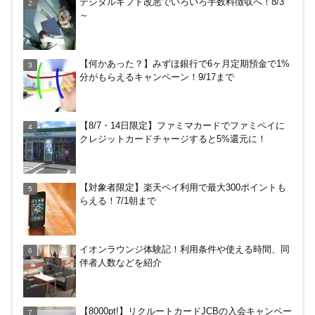
デジタルギフト改悪でいろいろ手数料徴収へ！8/3
日特典を駆使して節約しよう
～
【何かあった？】みずほ銀行で6ヶ月定期預金で1%
【何かあった？】みずほ銀行で6ヶ月定期預金で1%
分がもらえるキャンペーン！9/17まで
分がもらえるキャンペーン！9/17まで
めいぷる～ぷバスは広島観光でお得！一日乗車券売
【8/7・14日限定】ファミマカードでファミペイに
り場やメリット・デメリットを解説
クレジットカードチャージすると5%還元に！
【7/31まで】ヤフーショッピング商品券買うと今だ
【対象者限定】楽天ペイ利用で最大300ポイントも
け4％増量！Yahoo!ふるさと納税で使おう
らえる！7/1朝まで
HISの電気はただ安いだけ。でもそれが一番！割引
イオンラウンジ体験記！利用条件や使える時間、同
や違約金は？
伴者人数などを紹介
無印良品で裾上げしてもらった！料金は無料？購入
【8000pt!】リクルートカードJCBの入会キャンペー
後の対応、仕上がり時間などまとめ