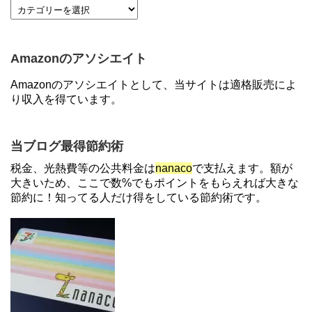
【7/21まで】エアウォレット(COIN+)で最大98,300
円分がもらえるキャンペーン！50%還元、登録、紹
介コード wtffz4c など！条件まとめ
Amazonのアソシエイト
【2倍増量】PayPayカード、まるごとフラットリボ
Amazonのアソシエイトとして、当サイトは適格販売によ
登録と3回利用で10000ptがもらえるキャンペーン！
り収入を得ています。
3/31まで
【解決】マリオットボンヴォイにログインできな
当ブログ最得節約術
い、パスワード変更不可の原因はコレでした。
税金、光熱費等の公共料金は
nanaco
で支払えます。額が
大きいため、ここで数%でもポイントをもらえれば大きな
節約に！知ってる人だけ得をしている節約術です。
住信SBIネット銀行のデビットカードPoint＋で最大
2%還元！V NEOバンクデビットとどっちが良い？
条件などまとめ
【対象者限定】楽天ペイで決済すると最大300ポイ
ントキャンペーン！～6/1