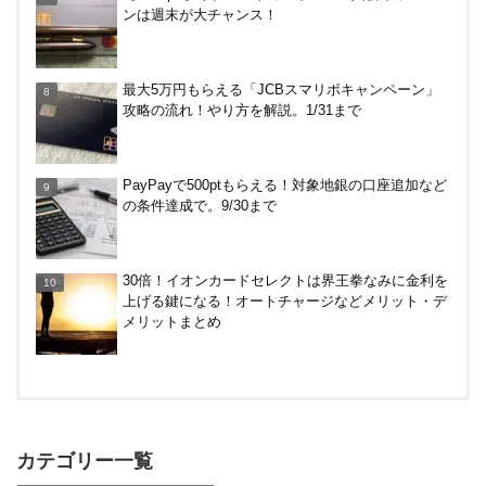
ンは週末が大チャンス！
JRキューポから永久不滅ポイント、dポイントに交
最大5万円もらえる「JCBスマリボキャンペーン」
換する方法！重要注意点あり
攻略の流れ！やり方を解説。1/31まで
【解決】マリオットボンヴォイにログインできな
PayPayで500ptもらえる！対象地銀の口座追加など
い、パスワード変更不可の原因はコレでした。
の条件達成で。9/30まで
三井住友カードでVクーポンで最大+10％還元！ニ
30倍！イオンカードセレクトは界王拳なみに金利を
トリ、ビックカメラなど。～7/31
上げる鍵になる！オートチャージなどメリット・デ
メリットまとめ
【対象者限定】楽天ペイ利用で最大300ポイントも
らえる！7/1朝まで
カテゴリー一覧