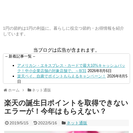
1円の節約は1円の利益に。暮らしに役立つ節約・お得情報を紹介
しています。
当ブログは広告が含まれます。
– 新着記事一覧 –
アメリカン・エキスプレス・カードで最大10%キャッシュバッ
ク！中小企業店舗の対象店舗で。～8/31
2026年8月6日
楽天ペイ、自粛でポイントもらえるキャンペーン！
2026年8月5
日
【毎月5日】イオンの対象店舗でWAON POINT利用で20％還
ホーム
ネット通販
元！
2026年8月5日
【8/7・14日限定】ファミマカードでファミペイにクレジットカ
楽天の誕生日ポイントを取得できない
ードチャージすると5%還元に！
2026年8月4日
PayPayで500ptもらえる！対象地銀の口座追加などの条件達成
エラーが！今年はもらえない？
で。9/30まで
2026年8月4日
三井住友カード、はま寿司、ココス、オリーブの丘などでVポイ
2019/5/15
2022/5/16
ネット通販
ント最大10％還元！さらにVカードクーポンも併用可
2026年8
月4日