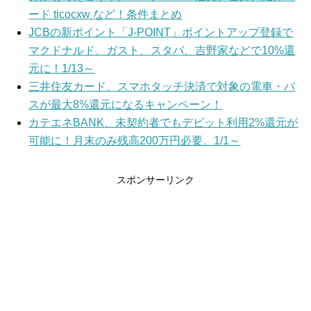
ード ticocxw など！条件まとめ
JCBの新ポイント「J-POINT」ポイントアップ登録で
マクドナルド、ガスト、スタバ、吉野家などで10%還
元に！1/13～
三井住友カード、スマホタッチ決済で対象の電車・バ
スが最大8%還元になるキャンペーン！
カテエネBANK、未契約者でもデビット利用2%還元が
可能に！月末のみ残高200万円必要。1/1～
スポンサーリンク