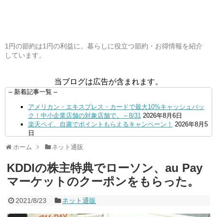
1円の節約は1円の利益に。暮らしに役立つ節約・お得情報を紹介
しています。
当ブログは広告が含まれます。
– 新着記事一覧 –
アメリカン・エキスプレス・カードで最大10%キャッシュバッ
ク！中小企業店舗の対象店舗で。～8/31
2026年8月6日
楽天ペイ、自粛でポイントもらえるキャンペーン！
2026年8月5
日
【毎月5日】イオンの対象店舗でWAON POINT利用で20％還
ホーム
ネット通販
元！
2026年8月5日
【8/7・14日限定】ファミマカードでファミペイにクレジットカ
KDDIの株主特典でローソン、au Pay
ードチャージすると5%還元に！
2026年8月4日
PayPayで500ptもらえる！対象地銀の口座追加などの条件達成
マーケットのクーポンをもらった。
で。9/30まで
2026年8月4日
三井住友カード、はま寿司、ココス、オリーブの丘などでVポイ
2021/8/23
ネット通販
ント最大10％還元！さらにVカードクーポンも併用可
2026年8
月4日