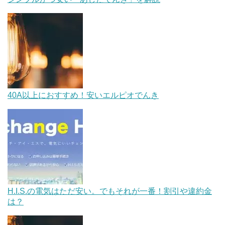
40A以上におすすめ！安いエルピオでんき
H.I.S.の電気はただ安い。でもそれが一番！割引や違約金
は？