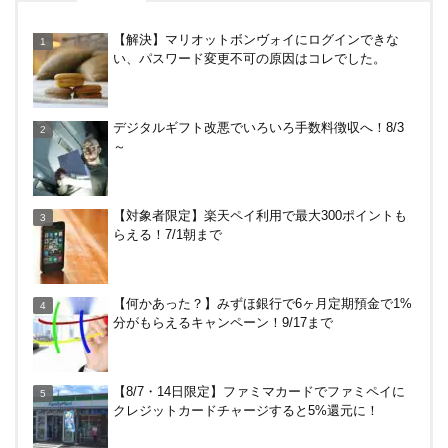
【何かあった？】みずほ銀行で6ヶ月定期預金で1%
【解決】マリオットボンヴォイにログインできな
分がもらえるキャンペーン！9/17まで
い、パスワード変更不可の原因はコレでした。
めいぷる～ぷバスは広島観光でお得！一日乗車券売
デジタルギフト改悪でいろいろ手数料徴収へ！8/3
り場やメリット・デメリットを解説
～
【7/31まで】ヤフーショッピング商品券買うと今だ
【対象者限定】楽天ペイ利用で最大300ポイントも
け4％増量！Yahoo!ふるさと納税で使おう
らえる！7/1朝まで
尾道駅から千光寺への行き方（アクセス）徹底ガイ
【何かあった？】みずほ銀行で6ヶ月定期預金で1%
ド！
分がもらえるキャンペーン！9/17まで
HISの電気はただ安いだけ。でもそれが一番！割引
【8/7・14日限定】ファミマカードでファミペイに
や違約金は？
クレジットカードチャージすると5%還元に！