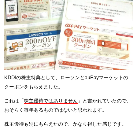
ドコモSMTBネット銀行への振込で最大10,000円あたる抽選キ
ャンペーン！8/31まで
2026年8月3日
ドコモの銀行で預金残高を10万円以上増加で最大10億dポイント
山分けキャンペーン！～10/31
2026年8月3日
デジタルギフト改悪でいろいろ手数料徴収へ！8/3～
2026年8月
1日
PayPayポイント→Vポイント交換でストア限定の制限を消す方
法
2026年8月1日
Vポイントpay利用で最大10%還元！8/31まで
2026年8月1日
V NEOBANK改悪！還元率1.25%に、チャージ系対象外へ！11
月から
2026年8月1日
ドットマネーが再開！8/12から。でも未完了のポイント有効期
限が8月末まで？
2026年7月31日
【2026年夏】dポイント交換キャンペーンが見逃せない！最大
KDDIの株主特典として、ローソンとauPayマーケットの
15%増量のチャンス。8/1~31あたりまで
2026年7月31日
au PAY 残高チャージで最大10000円もらえる！じぶん銀行から
クーポンをもらえました。
チャージで抽選。8/31まで
2026年7月29日
これは「
株主優待ではありません
」と書かれていたので、
おそらく毎年あるものではないと思われます。
株主優待も別にもらえたので、かなり得した感じです。