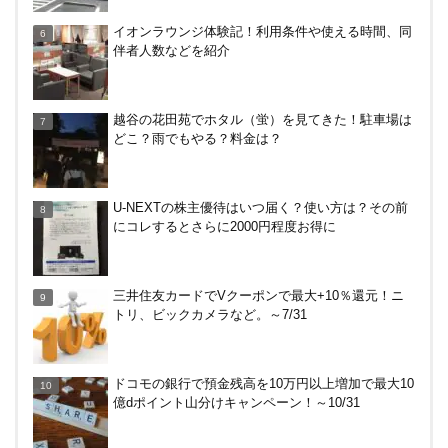
無印良品で裾上げしてもらった！料金は無料？購入
イオンラウンジ体験記！利用条件や使える時間、同
後の対応、仕上がり時間などまとめ
伴者人数などを紹介
JRキューポから永久不滅ポイント、dポイントに交
越谷の花田苑でホタル（蛍）を見てきた！駐車場は
換する方法！重要注意点あり
どこ？雨でもやる？料金は？
【解決】マリオットボンヴォイにログインできな
U-NEXTの株主優待はいつ届く？使い方は？その前
い、パスワード変更不可の原因はコレでした。
にコレするとさらに2000円程度お得に
終了、全て150円以上に→【なおも15円で買える裏
三井住友カードでVクーポンで最大+10％還元！ニ
技あり】Amazonギフト券の最低額が100円～に改
トリ、ビックカメラなど。～7/31
悪！デジタルは10倍に
ドコモの銀行で預金残高を10万円以上増加で最大10
億dポイント山分けキャンペーン！～10/31