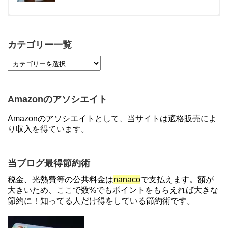
【対象者限定】楽天ペイ利用で最大300ポイントも
らえる！7/1朝まで
カテゴリー一覧
【7/21まで】エアウォレット(COIN+)で最大98,300
円分がもらえるキャンペーン！50%還元、登録、紹
介コード wtffz4c など！条件まとめ
Amazonのアソシエイト
【2倍増量】PayPayカード、まるごとフラットリボ
Amazonのアソシエイトとして、当サイトは適格販売によ
登録と3回利用で10000ptがもらえるキャンペーン！
り収入を得ています。
3/31まで
【解決】マリオットボンヴォイにログインできな
当ブログ最得節約術
い、パスワード変更不可の原因はコレでした。
税金、光熱費等の公共料金は
nanaco
で支払えます。額が
大きいため、ここで数%でもポイントをもらえれば大きな
節約に！知ってる人だけ得をしている節約術です。
住信SBIネット銀行のデビットカードPoint＋で最大
2%還元！V NEOバンクデビットとどっちが良い？
条件などまとめ