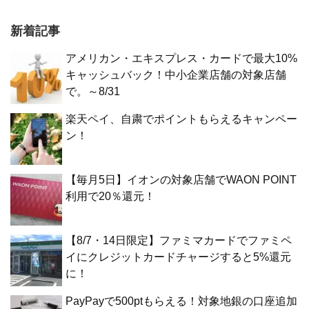
新着記事
アメリカン・エキスプレス・カードで最大10%
キャッシュバック！中小企業店舗の対象店舗
で。～8/31
楽天ペイ、自粛でポイントもらえるキャンペー
ン！
【毎月5日】イオンの対象店舗でWAON POINT
利用で20％還元！
【8/7・14日限定】ファミマカードでファミペ
イにクレジットカードチャージすると5%還元
に！
PayPayで500ptもらえる！対象地銀の口座追加