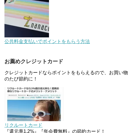
【対象者限定】楽天ペイで決済すると最大300ポイ
ントキャンペーン！～6/1
デジタルギフト改悪でいろいろ手数料徴収へ！8/3
公共料金支払いでポイントをもらう方法
～
お薦めクレジットカード
au Pay等に等価交換できる「えらべるギフト」がフ
ァミリマートとミニストップで登場！WAON1%還
クレジットカードならポイントをもらえるので、お買い物
元で新ルート誕生！？
のたび節約に！
JCBカードWでApple Pay追加時のナビダイヤル
0570を回避する方法
ソニーフィナンシャルグループの株主限定！2万円
もらえる口座開設キャンペーン。7/31まで
リクルートカード
『還元率1.2%』『年会費無料』の節約カード！