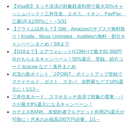
【Visa割】タッチ決済の対象鉄道利用で最大30%キャ
ッシュバック！三井住友、エポス、イオン、PayPay、
三菱UFJは50%に！～5/31
【プライム以外も？】GW、Amazonのサブスク無料祭
り！Kindle、Music Unlimited、Audibleの無料・割引キ
ャンペーンまとめ！5/6まで
【5/18まで】エアウォレット(COIN+)で最大92,300円
分がもらえるキャンペーン！50%還元、登録、紹介コ
ード ticocxw など！条件まとめ
JCBの新ポイント「J-POINT」ポイントアップ登録で
マクドナルド、ガスト、スタバ、吉野家などで10%還
元に！1/13～
三井住友カード、スマホタッチ決済で対象の電車・バ
スが最大8%還元になるキャンペーン！
カテエネBANK、未契約者でもデビット利用2%還元が
可能に！月末のみ残高200万円必要。1/1～