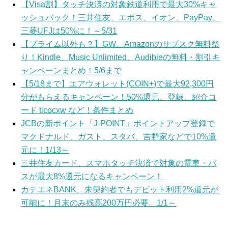
【Visa割】タッチ決済の対象鉄道利用で最大30%キャ
ッシュバック！三井住友、エポス、イオン、PayPay、
三菱UFJは50%に！～5/31
【プライム以外も？】GW、Amazonのサブスク無料祭
り！Kindle、Music Unlimited、Audibleの無料・割引キ
ャンペーンまとめ！5/6まで
【5/18まで】エアウォレット(COIN+)で最大92,300円
分がもらえるキャンペーン！50%還元、登録、紹介コ
ード ticocxw など！条件まとめ
JCBの新ポイント「J-POINT」ポイントアップ登録で
マクドナルド、ガスト、スタバ、吉野家などで10%還
元に！1/13～
三井住友カード、スマホタッチ決済で対象の電車・バ
スが最大8%還元になるキャンペーン！
カテエネBANK、未契約者でもデビット利用2%還元が
可能に！月末のみ残高200万円必要。1/1～