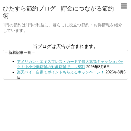
ひたすら節約ブログ - 貯金につながる節約
術
1円の節約は1円の利益に。暮らしに役立つ節約・お得情報を紹介
しています。
当ブログは広告が含まれます。
– 新着記事一覧 –
アメリカン・エキスプレス・カードで最大10%キャッシュバッ
ク！中小企業店舗の対象店舗で。～8/31
2026年8月6日
楽天ペイ、自粛でポイントもらえるキャンペーン！
2026年8月5
日
【毎月5日】イオンの対象店舗でWAON POINT利用で20％還
元！
2026年8月5日
【8/7・14日限定】ファミマカードでファミペイにクレジットカ
ードチャージすると5%還元に！
2026年8月4日
PayPayで500ptもらえる！対象地銀の口座追加などの条件達成
で。9/30まで
2026年8月4日
三井住友カード、はま寿司、ココス、オリーブの丘などでVポイ
ント最大10％還元！さらにVカードクーポンも併用可
2026年8
月4日
ドコモSMTBネット銀行への振込で最大10,000円あたる抽選キ