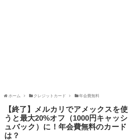
ャンペーン！8/31まで
2026年8月3日
ドコモの銀行で預金残高を10万円以上増加で最大10億dポイント
山分けキャンペーン！～10/31
2026年8月3日
デジタルギフト改悪でいろいろ手数料徴収へ！8/3～
2026年8月
1日
PayPayポイント→Vポイント交換でストア限定の制限を消す方
法
2026年8月1日
Vポイントpay利用で最大10%還元！8/31まで
2026年8月1日
V NEOBANK改悪！還元率1.25%に、チャージ系対象外へ！11
月から
2026年8月1日
ドットマネーが再開！8/12から。でも未完了のポイント有効期
限が8月末まで？
2026年7月31日
【2026年夏】dポイント交換キャンペーンが見逃せない！最大
15%増量のチャンス。8/1~31あたりまで
2026年7月31日
au PAY 残高チャージで最大10000円もらえる！じぶん銀行から
チャージで抽選。8/31まで
2026年7月29日
ホーム
クレジットカード
年会費無料
【終了】メルカリでアメックスを使
うと最大20%オフ（1000円キャッシ
ュバック）に！年会費無料のカード
は？