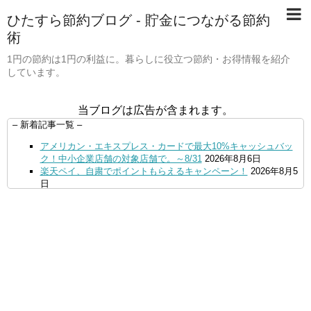
ひたすら節約ブログ - 貯金につながる節約
術
1円の節約は1円の利益に。暮らしに役立つ節約・お得情報を紹介
しています。
当ブログは広告が含まれます。
– 新着記事一覧 –
アメリカン・エキスプレス・カードで最大10%キャッシュバッ
ク！中小企業店舗の対象店舗で。～8/31
2026年8月6日
楽天ペイ、自粛でポイントもらえるキャンペーン！
2026年8月5
日
【毎月5日】イオンの対象店舗でWAON POINT利用で20％還
元！
2026年8月5日
【8/7・14日限定】ファミマカードでファミペイにクレジットカ
ードチャージすると5%還元に！
2026年8月4日
PayPayで500ptもらえる！対象地銀の口座追加などの条件達成
で。9/30まで
2026年8月4日
三井住友カード、はま寿司、ココス、オリーブの丘などでVポイ
ント最大10％還元！さらにVカードクーポンも併用可
2026年8
月4日
ドコモSMTBネット銀行への振込で最大10,000円あたる抽選キ