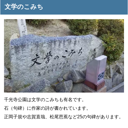
文学のこみち
千光寺公園は文学のこみちも有名です。
石（句碑）に作家の詩が書かれています。
正岡子規や志賀直哉、松尾芭蕉など25の句碑があります。