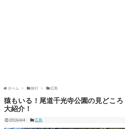
ャンペーン！8/31まで
2026年8月3日
ドコモの銀行で預金残高を10万円以上増加で最大10億dポイント
山分けキャンペーン！～10/31
2026年8月3日
デジタルギフト改悪でいろいろ手数料徴収へ！8/3～
2026年8月
1日
PayPayポイント→Vポイント交換でストア限定の制限を消す方
法
2026年8月1日
Vポイントpay利用で最大10%還元！8/31まで
2026年8月1日
V NEOBANK改悪！還元率1.25%に、チャージ系対象外へ！11
月から
2026年8月1日
ドットマネーが再開！8/12から。でも未完了のポイント有効期
限が8月末まで？
2026年7月31日
【2026年夏】dポイント交換キャンペーンが見逃せない！最大
15%増量のチャンス。8/1~31あたりまで
2026年7月31日
au PAY 残高チャージで最大10000円もらえる！じぶん銀行から
チャージで抽選。8/31まで
2026年7月29日
ホーム
旅行
広島
猿もいる！尾道千光寺公園の見どころ
大紹介！
2016/4/4
広島