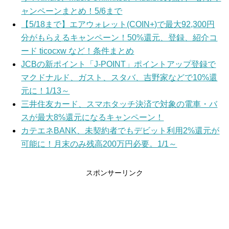
ャンペーンまとめ！5/6まで
【5/18まで】エアウォレット(COIN+)で最大92,300円
分がもらえるキャンペーン！50%還元、登録、紹介コ
ード ticocxw など！条件まとめ
JCBの新ポイント「J-POINT」ポイントアップ登録で
マクドナルド、ガスト、スタバ、吉野家などで10%還
元に！1/13～
三井住友カード、スマホタッチ決済で対象の電車・バ
スが最大8%還元になるキャンペーン！
カテエネBANK、未契約者でもデビット利用2%還元が
可能に！月末のみ残高200万円必要。1/1～
スポンサーリンク