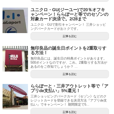
ユニクロ・GU(ジーユー)で20％オフキ
ャンペーン！ららぽーと等でのセゾンの
対象カード決済で。2/28まで
ユニクロ・GUで割引キャンペーン！ 三井ショッピ
ングパークカードがおトクです。
記事を読む
無印良品の誕生日ポイントを2重取りす
る方法！
無印良品には、誕生日の特典ポイントがあります。
500ポイントなのですが、これ、2重取りする方法が
あるのをご存知でしょうか？ ...
記事を読む
ららぽーと・三井アウトレット等で「ア
プリde支払い」5%還元！
三井ショッピングパークカード《セゾン》などのク
レジットカードを登録できる決済方法『アプリde支
払い』でキャンペーン！ 期間限定で5...
記事を読む