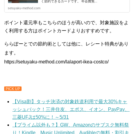
く節約できるカードです。 年会費無...
setuyaku-method.com
ポイント還元率もこちらのほうが高いので、対象施設をよ
く利用する方はポイントカードよりおすすめです。
ららぽーとでの節約術としては他に、レシート特典があり
ます。
https://setuyaku-method.com/lalaport-ikea-costco/
PICK UP
【Visa割】タッチ決済の対象鉄道利用で最大30%キャ
ッシュバック！三井住友、エポス、イオン、PayPay、
三菱UFJは50%に！～5/31
【プライム以外も？】GW、Amazonのサブスク無料祭
り！Kindle、Music Unlimited、Audibleの無料・割引キ