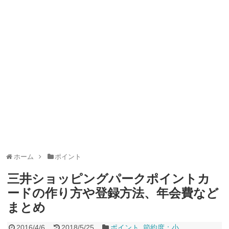
ャンペーン！8/31まで
2026年8月3日
ドコモの銀行で預金残高を10万円以上増加で最大10億dポイント
山分けキャンペーン！～10/31
2026年8月3日
デジタルギフト改悪でいろいろ手数料徴収へ！8/3～
2026年8月
1日
PayPayポイント→Vポイント交換でストア限定の制限を消す方
法
2026年8月1日
Vポイントpay利用で最大10%還元！8/31まで
2026年8月1日
V NEOBANK改悪！還元率1.25%に、チャージ系対象外へ！11
月から
2026年8月1日
ドットマネーが再開！8/12から。でも未完了のポイント有効期
限が8月末まで？
2026年7月31日
【2026年夏】dポイント交換キャンペーンが見逃せない！最大
15%増量のチャンス。8/1~31あたりまで
2026年7月31日
au PAY 残高チャージで最大10000円もらえる！じぶん銀行から
チャージで抽選。8/31まで
2026年7月29日
ホーム
ポイント
三井ショッピングパークポイントカ
ードの作り方や登録方法、年会費など
まとめ
2016/4/6
2018/5/25
ポイント
,
節約度：小