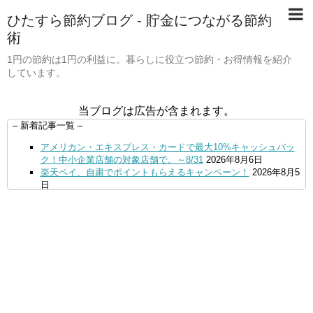
ひたすら節約ブログ - 貯金につながる節約
術
1円の節約は1円の利益に。暮らしに役立つ節約・お得情報を紹介
しています。
当ブログは広告が含まれます。
– 新着記事一覧 –
アメリカン・エキスプレス・カードで最大10%キャッシュバッ
ク！中小企業店舗の対象店舗で。～8/31
2026年8月6日
楽天ペイ、自粛でポイントもらえるキャンペーン！
2026年8月5
日
【毎月5日】イオンの対象店舗でWAON POINT利用で20％還
元！
2026年8月5日
【8/7・14日限定】ファミマカードでファミペイにクレジットカ
ードチャージすると5%還元に！
2026年8月4日
PayPayで500ptもらえる！対象地銀の口座追加などの条件達成
で。9/30まで
2026年8月4日
三井住友カード、はま寿司、ココス、オリーブの丘などでVポイ
ント最大10％還元！さらにVカードクーポンも併用可
2026年8
月4日
ドコモSMTBネット銀行への振込で最大10,000円あたる抽選キ