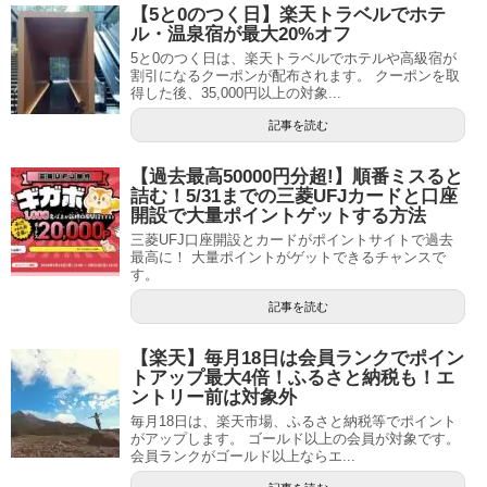
【5と0のつく日】楽天トラベルでホテ
ル・温泉宿が最大20%オフ
5と0のつく日は、楽天トラベルでホテルや高級宿が
割引になるクーポンが配布されます。 クーポンを取
得した後、35,000円以上の対象...
記事を読む
【過去最高50000円分超!】順番ミスると
詰む！5/31までの三菱UFJカードと口座
開設で大量ポイントゲットする方法
三菱UFJ口座開設とカードがポイントサイトで過去
最高に！ 大量ポイントがゲットできるチャンスで
す。
記事を読む
【楽天】毎月18日は会員ランクでポイン
トアップ最大4倍！ふるさと納税も！エ
ントリー前は対象外
毎月18日は、楽天市場、ふるさと納税等でポイント
がアップします。 ゴールド以上の会員が対象です。
会員ランクがゴールド以上ならエ...