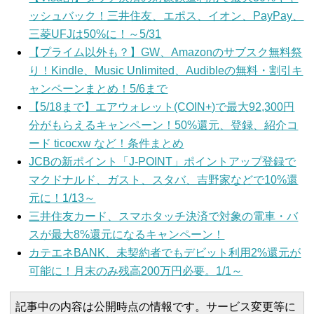
ッシュバック！三井住友、エポス、イオン、PayPay、
三菱UFJは50%に！～5/31
【プライム以外も？】GW、Amazonのサブスク無料祭
り！Kindle、Music Unlimited、Audibleの無料・割引キ
ャンペーンまとめ！5/6まで
【5/18まで】エアウォレット(COIN+)で最大92,300円
分がもらえるキャンペーン！50%還元、登録、紹介コ
ード ticocxw など！条件まとめ
JCBの新ポイント「J-POINT」ポイントアップ登録で
マクドナルド、ガスト、スタバ、吉野家などで10%還
元に！1/13～
三井住友カード、スマホタッチ決済で対象の電車・バ
スが最大8%還元になるキャンペーン！
カテエネBANK、未契約者でもデビット利用2%還元が
可能に！月末のみ残高200万円必要。1/1～
記事中の内容は公開時点の情報です。サービス変更等に