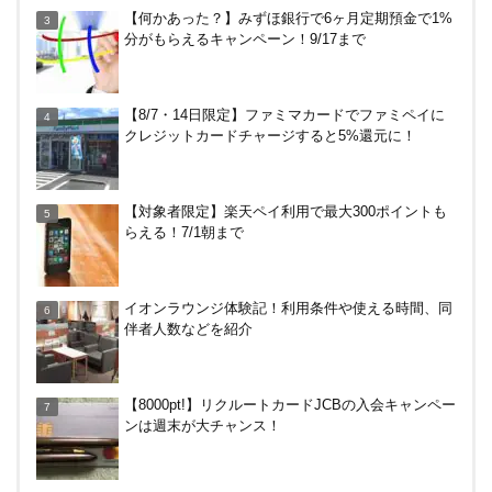
【7/31まで】ヤフーショッピング商品券買うと今だ
【何かあった？】みずほ銀行で6ヶ月定期預金で1%
け4％増量！Yahoo!ふるさと納税で使おう
分がもらえるキャンペーン！9/17まで
HISの電気はただ安いだけ。でもそれが一番！割引
【8/7・14日限定】ファミマカードでファミペイに
や違約金は？
クレジットカードチャージすると5%還元に！
無印良品で裾上げしてもらった！料金は無料？購入
【対象者限定】楽天ペイ利用で最大300ポイントも
後の対応、仕上がり時間などまとめ
らえる！7/1朝まで
JRキューポから永久不滅ポイント、dポイントに交
イオンラウンジ体験記！利用条件や使える時間、同
換する方法！重要注意点あり
伴者人数などを紹介
【解決】マリオットボンヴォイにログインできな
【8000pt!】リクルートカードJCBの入会キャンペー
い、パスワード変更不可の原因はコレでした。
ンは週末が大チャンス！
三井住友カードでVクーポンで最大+10％還元！ニ