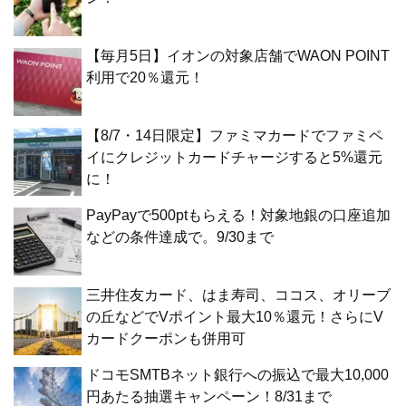
【毎月5日】イオンの対象店舗でWAON POINT
利用で20％還元！
【8/7・14日限定】ファミマカードでファミペ
イにクレジットカードチャージすると5%還元
に！
PayPayで500ptもらえる！対象地銀の口座追加
などの条件達成で。9/30まで
三井住友カード、はま寿司、ココス、オリーブ
の丘などでVポイント最大10％還元！さらにV
カードクーポンも併用可
ドコモSMTBネット銀行への振込で最大10,000
円あたる抽選キャンペーン！8/31まで