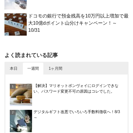
ドコモの銀行で預金残高を10万円以上増加で最
大10億dポイント山分けキャンペーン！～
10/31
よく読まれている記事
本日
一週間
1ヶ月間
【何かあった？】みずほ銀行で6ヶ月定期預金で1%
【解決】マリオットボンヴォイにログインできな
分がもらえるキャンペーン！9/17まで
い、パスワード変更不可の原因はコレでした。
めいぷる～ぷバスは広島観光でお得！一日乗車券売
デジタルギフト改悪でいろいろ手数料徴収へ！8/3
り場やメリット・デメリットを解説
～