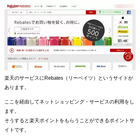
ャンペーン！8/31まで
2026年8月3日
ドコモの銀行で預金残高を10万円以上増加で最大10億dポイント
山分けキャンペーン！～10/31
2026年8月3日
デジタルギフト改悪でいろいろ手数料徴収へ！8/3～
2026年8月
1日
PayPayポイント→Vポイント交換でストア限定の制限を消す方
法
2026年8月1日
Vポイントpay利用で最大10%還元！8/31まで
2026年8月1日
V NEOBANK改悪！還元率1.25%に、チャージ系対象外へ！11
月から
2026年8月1日
ドットマネーが再開！8/12から。でも未完了のポイント有効期
限が8月末まで？
2026年7月31日
【2026年夏】dポイント交換キャンペーンが見逃せない！最大
15%増量のチャンス。8/1~31あたりまで
2026年7月31日
楽天のサービスにRebates（リーベイツ）というサイトが
au PAY 残高チャージで最大10000円もらえる！じぶん銀行から
あります。
チャージで抽選。8/31まで
2026年7月29日
ここを経由してネットショッピング・サービスの利用をし
ます。
そうすると楽天ポイントをもらうことができるポイントサ
イトです。