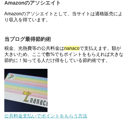
Amazonのアソシエイト
【2倍増量】PayPayカード、まるごとフラットリボ
Amazonのアソシエイトとして、当サイトは適格販売によ
登録と3回利用で10000ptがもらえるキャンペーン！
り収入を得ています。
3/31まで
【解決】マリオットボンヴォイにログインできな
当ブログ最得節約術
い、パスワード変更不可の原因はコレでした。
税金、光熱費等の公共料金は
nanaco
で支払えます。額が
大きいため、ここで数%でもポイントをもらえれば大きな
節約に！知ってる人だけ得をしている節約術です。
住信SBIネット銀行のデビットカードPoint＋で最大
2%還元！V NEOバンクデビットとどっちが良い？
条件などまとめ
【対象者限定】楽天ペイで決済すると最大300ポイ
ントキャンペーン！～6/1
デジタルギフト改悪でいろいろ手数料徴収へ！8/3
公共料金支払いでポイントをもらう方法
～