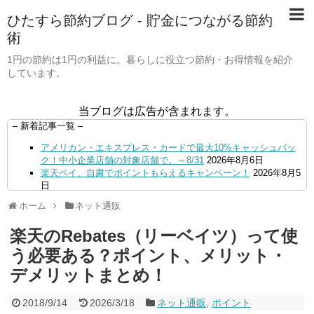
ひたすら節約ブログ - 貯金につながる節約
術
1円の節約は1円の利益に。暮らしに役立つ節約・お得情報を紹介
しています。
当ブログは広告が含まれます。
– 新着記事一覧 –
アメリカン・エキスプレス・カードで最大10%キャッシュバッ
ク！中小企業店舗の対象店舗で。～8/31
2026年8月6日
楽天ペイ、自粛でポイントもらえるキャンペーン！
2026年8月5
日
【毎月5日】イオンの対象店舗でWAON POINT利用で20％還
ホーム
ネット通販
元！
2026年8月5日
【8/7・14日限定】ファミマカードでファミペイにクレジットカ
楽天のRebates（リーベイツ）って使
ードチャージすると5%還元に！
2026年8月4日
PayPayで500ptもらえる！対象地銀の口座追加などの条件達成
う必要ある？ポイント、メリット・
で。9/30まで
2026年8月4日
デメリットまとめ！
三井住友カード、はま寿司、ココス、オリーブの丘などでVポイ
ント最大10％還元！さらにVカードクーポンも併用可
2026年8
月4日
2018/9/14
2026/3/18
ネット通販
,
ポイント
ドコモSMTBネット銀行への振込で最大10,000円あたる抽選キ