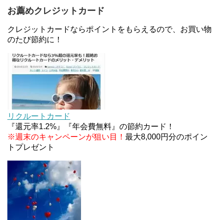
お薦めクレジットカード
au Pay等に等価交換できる「えらべるギフト」がフ
ァミリマートとミニストップで登場！WAON1%還
クレジットカードならポイントをもらえるので、お買い物
元で新ルート誕生！？
のたび節約に！
JCBカードWでApple Pay追加時のナビダイヤル
0570を回避する方法
ソニーフィナンシャルグループの株主限定！2万円
もらえる口座開設キャンペーン。7/31まで
リクルートカード
『還元率1.2%』『年会費無料』の節約カード！
※週末のキャンペーンが狙い目！
最大8,000円分のポイン
トプレゼント