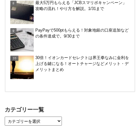
最大5万円もらえる「JCBスマリボキャンペーン」
トリ、ビックカメラなど。～7/31
攻略の流れ！やり方を解説。1/31まで
【対象者限定】楽天ペイ利用で最大300ポイントも
PayPayで500ptもらえる！対象地銀の口座追加など
らえる！7/1朝まで
の条件達成で。9/30まで
30倍！イオンカードセレクトは界王拳なみに金利を
上げる鍵になる！オートチャージなどメリット・デ
メリットまとめ
【対象者限定】楽天ペイ利用で最大300ポイントも
らえる！7/1朝まで
カテゴリー一覧
【7/21まで】エアウォレット(COIN+)で最大98,300
円分がもらえるキャンペーン！50%還元、登録、紹
介コード wtffz4c など！条件まとめ