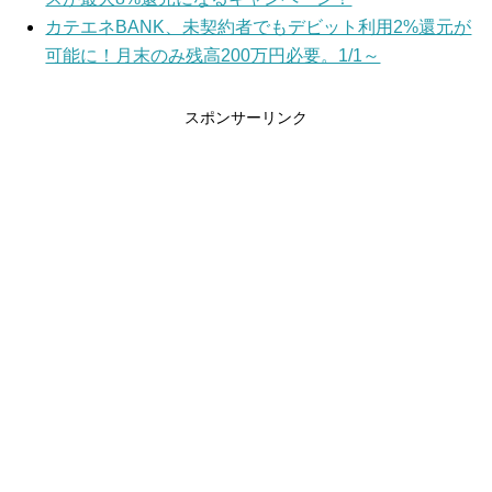
カテエネBANK、未契約者でもデビット利用2%還元が
可能に！月末のみ残高200万円必要。1/1～
スポンサーリンク