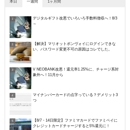
本日
一週間
1ヶ月間
アメリカン・エキスプレス・カードで最大10%キャ
デジタルギフト改悪でいろいろ手数料徴収へ！8/3
ッシュバック！中小企業店舗の対象店舗で。～8/31
～
30倍！イオンカードセレクトは界王拳なみに金利を
【解決】マリオットボンヴォイにログインできな
上げる鍵になる！オートチャージなどメリット・デ
い、パスワード変更不可の原因はコレでした。
メリットまとめ
やっぱり裏切らない！無印良品のクッション（丸
V NEOBANK改悪！還元率1.25%に、チャージ系対
型）を3ヶ月使ってみた感想
象外へ！11月から
イオンラウンジ体験記！利用条件や使える時間、同
マイナンバーカードの点字っている？デメリット3
伴者人数などを紹介
つ
コストコグローバルカードでコストコもそれ以外も
【8/7・14日限定】ファミマカードでファミペイに
還元率2%キャンペーン！2/1～3/31
クレジットカードチャージすると5%還元に！