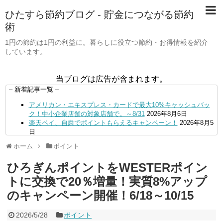
ひたすら節約ブログ - 貯金につながる節約
術
1円の節約は1円の利益に。暮らしに役立つ節約・お得情報を紹介
しています。
当ブログは広告が含まれます。
– 新着記事一覧 –
アメリカン・エキスプレス・カードで最大10%キャッシュバッ
ク！中小企業店舗の対象店舗で。～8/31
2026年8月6日
楽天ペイ、自粛でポイントもらえるキャンペーン！
2026年8月5
日
【毎月5日】イオンの対象店舗でWAON POINT利用で20％還
ホーム
ポイント
元！
2026年8月5日
【8/7・14日限定】ファミマカードでファミペイにクレジットカ
ひろぎんポイントをWESTERポイン
ードチャージすると5%還元に！
2026年8月4日
PayPayで500ptもらえる！対象地銀の口座追加などの条件達成
トに交換で20％増量！実質8%アップ
で。9/30まで
2026年8月4日
のキャンペーン開催！6/18～10/15
三井住友カード、はま寿司、ココス、オリーブの丘などでVポイ
ント最大10％還元！さらにVカードクーポンも併用可
2026年8
月4日
2026/5/28
ポイント
ドコモSMTBネット銀行への振込で最大10,000円あたる抽選キ