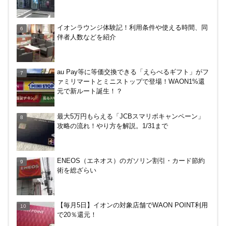
カテエネBANK、未契約者でもデビット利用2%還元
イオンラウンジ体験記！利用条件や使える時間、同
が可能に！月末のみ残高200万円必要。1/1～
伴者人数などを紹介
デジタルギフト改悪でいろいろ手数料徴収へ！8/3
au Pay等に等価交換できる「えらべるギフト」がフ
～
ァミリマートとミニストップで登場！WAON1%還
元で新ルート誕生！？
ドコモSMTBネット銀行への振込で最大10,000円あ
最大5万円もらえる「JCBスマリボキャンペーン」
たる抽選キャンペーン！8/31まで
攻略の流れ！やり方を解説。1/31まで
ENEOS（エネオス）のガソリン割引・カード節約
術を総ざらい
【毎月5日】イオンの対象店舗でWAON POINT利用
で20％還元！