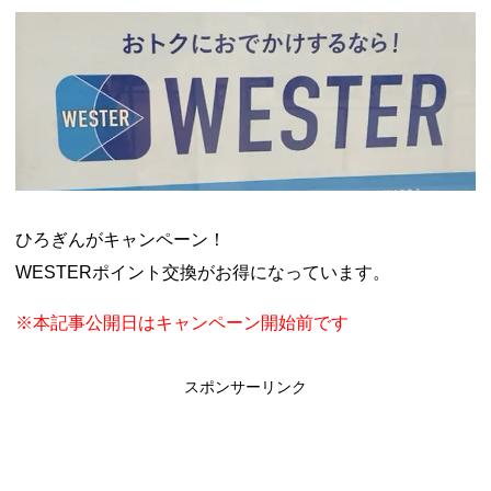
ャンペーン！8/31まで
2026年8月3日
ドコモの銀行で預金残高を10万円以上増加で最大10億dポイント
山分けキャンペーン！～10/31
2026年8月3日
デジタルギフト改悪でいろいろ手数料徴収へ！8/3～
2026年8月
1日
PayPayポイント→Vポイント交換でストア限定の制限を消す方
法
2026年8月1日
Vポイントpay利用で最大10%還元！8/31まで
2026年8月1日
V NEOBANK改悪！還元率1.25%に、チャージ系対象外へ！11
月から
2026年8月1日
ドットマネーが再開！8/12から。でも未完了のポイント有効期
限が8月末まで？
2026年7月31日
ひろぎんがキャンペーン！
【2026年夏】dポイント交換キャンペーンが見逃せない！最大
WESTERポイント交換がお得になっています。
15%増量のチャンス。8/1~31あたりまで
2026年7月31日
au PAY 残高チャージで最大10000円もらえる！じぶん銀行から
チャージで抽選。8/31まで
2026年7月29日
※本記事公開日はキャンペーン開始前です
スポンサーリンク