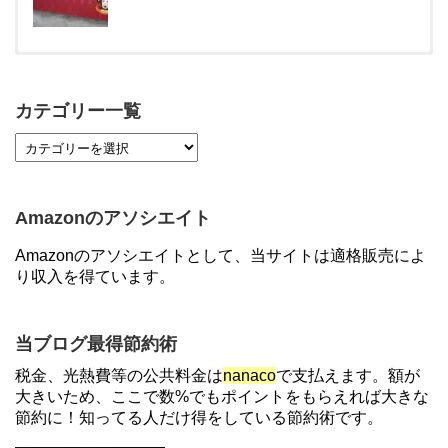
【対象者限定】楽天ペイ利用で最大300ポイントも
らえる！7/1朝まで
カテゴリー一覧
【7/21まで】エアウォレット(COIN+)で最大98,300
円分がもらえるキャンペーン！50%還元、登録、紹
介コード wtffz4c など！条件まとめ
Amazonのアソシエイト
【2倍増量】PayPayカード、まるごとフラットリボ
Amazonのアソシエイトとして、当サイトは適格販売によ
登録と3回利用で10000ptがもらえるキャンペーン！
り収入を得ています。
3/31まで
ソニーフィナンシャルグループの株主限定！2万円
当ブログ最得節約術
もらえる口座開設キャンペーン。7/31まで
税金、光熱費等の公共料金は
nanaco
で支払えます。額が
大きいため、ここで数%でもポイントをもらえれば大きな
節約に！知ってる人だけ得をしている節約術です。
【解決】マリオットボンヴォイにログインできな
い、パスワード変更不可の原因はコレでした。