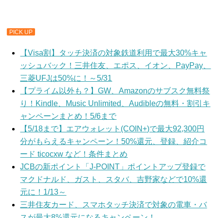
PICK UP
【Visa割】タッチ決済の対象鉄道利用で最大30%キャ
ッシュバック！三井住友、エポス、イオン、PayPay、
三菱UFJは50%に！～5/31
【プライム以外も？】GW、Amazonのサブスク無料祭
り！Kindle、Music Unlimited、Audibleの無料・割引キ
ャンペーンまとめ！5/6まで
【5/18まで】エアウォレット(COIN+)で最大92,300円
分がもらえるキャンペーン！50%還元、登録、紹介コ
ード ticocxw など！条件まとめ
JCBの新ポイント「J-POINT」ポイントアップ登録で
マクドナルド、ガスト、スタバ、吉野家などで10%還
元に！1/13～
三井住友カード、スマホタッチ決済で対象の電車・バ
スが最大8%還元になるキャンペーン！