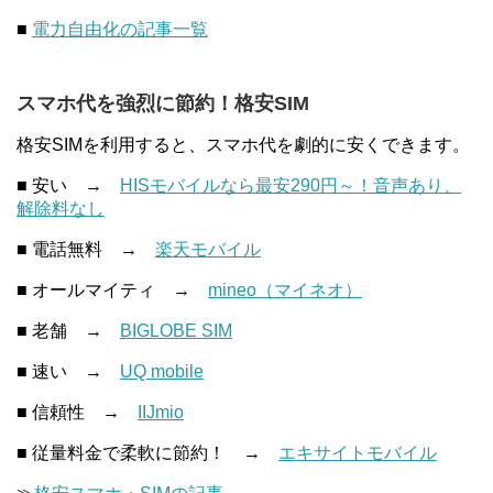
■
電力自由化の記事一覧
スマホ代を強烈に節約！格安SIM
格安SIMを利用すると、スマホ代を劇的に安くできます。
■ 安い →
HISモバイルなら最安290円～！音声あり、
解除料なし
■ 電話無料 →
楽天モバイル
■ オールマイティ →
mineo（マイネオ）
■ 老舗 →
BIGLOBE SIM
■ 速い →
UQ mobile
■ 信頼性 →
IIJmio
■ 従量料金で柔軟に節約！ →
エキサイトモバイル