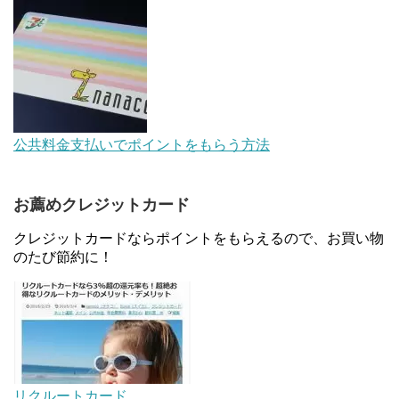
【対象者限定】楽天ペイで決済すると最大300ポイ
ントキャンペーン！～6/1
デジタルギフト改悪でいろいろ手数料徴収へ！8/3
公共料金支払いでポイントをもらう方法
～
お薦めクレジットカード
au Pay等に等価交換できる「えらべるギフト」がフ
ァミリマートとミニストップで登場！WAON1%還
クレジットカードならポイントをもらえるので、お買い物
元で新ルート誕生！？
のたび節約に！
JCBカードWでApple Pay追加時のナビダイヤル
0570を回避する方法
マイナンバーカードの点字っている？デメリット3
つ
リクルートカード