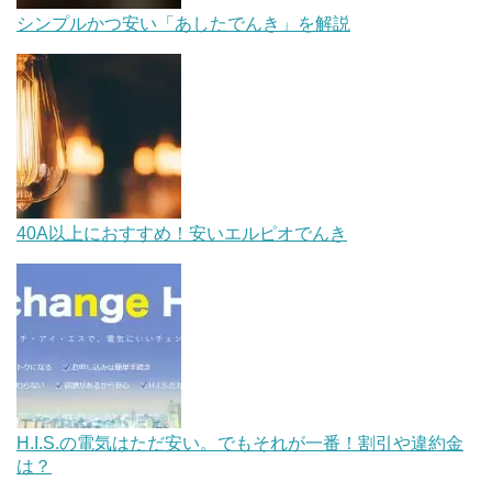
シンプルかつ安い「あしたでんき」を解説
40A以上におすすめ！安いエルピオでんき
H.I.S.の電気はただ安い。でもそれが一番！割引や違約金
は？