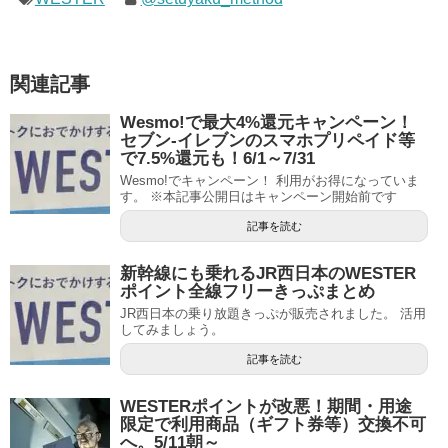
関連記事
Wesmo!で最大4%還元キャンペーン！
セブン-イレブンのスマホプリペイド等
で7.5%還元も！6/1～7/31
Wesmo!でキャンペーン！ 利用がお得になっていま
す。 ※本記事公開日はキャンペーン開始前です
記事を読む
新幹線にも乗れるJR西日本のWESTER
ポイント全線フリーきっぷまとめ
JR西日本の乗り放題きっぷが販売されました。 活用
してみましょう。
記事を読む
WESTERポイントが改悪！期間・用途
限定で利用商品（ギフト券等）交換不可
へ。5/11朝～