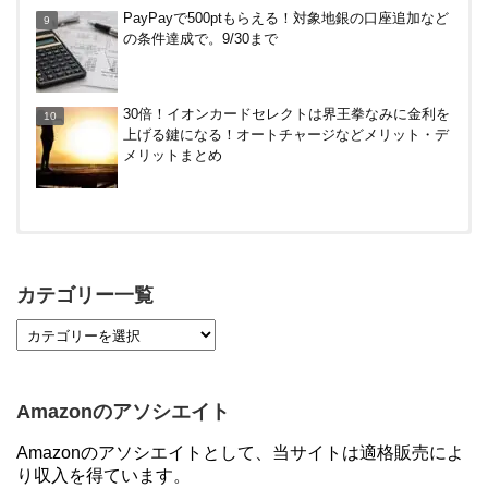
PayPayで500ptもらえる！対象地銀の口座追加など
の条件達成で。9/30まで
30倍！イオンカードセレクトは界王拳なみに金利を
上げる鍵になる！オートチャージなどメリット・デ
メリットまとめ
【対象者限定】楽天ペイ利用で最大300ポイントも
らえる！7/1朝まで
カテゴリー一覧
【7/21まで】エアウォレット(COIN+)で最大98,300
円分がもらえるキャンペーン！50%還元、登録、紹
介コード wtffz4c など！条件まとめ
Amazonのアソシエイト
【2倍増量】PayPayカード、まるごとフラットリボ
Amazonのアソシエイトとして、当サイトは適格販売によ
登録と3回利用で10000ptがもらえるキャンペーン！
り収入を得ています。