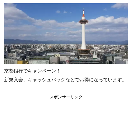
ャンペーン！8/31まで
2026年8月3日
ドコモの銀行で預金残高を10万円以上増加で最大10億dポイント
山分けキャンペーン！～10/31
2026年8月3日
デジタルギフト改悪でいろいろ手数料徴収へ！8/3～
2026年8月
1日
PayPayポイント→Vポイント交換でストア限定の制限を消す方
法
2026年8月1日
Vポイントpay利用で最大10%還元！8/31まで
2026年8月1日
V NEOBANK改悪！還元率1.25%に、チャージ系対象外へ！11
月から
2026年8月1日
ドットマネーが再開！8/12から。でも未完了のポイント有効期
限が8月末まで？
2026年7月31日
【2026年夏】dポイント交換キャンペーンが見逃せない！最大
京都銀行でキャンペーン！
15%増量のチャンス。8/1~31あたりまで
2026年7月31日
au PAY 残高チャージで最大10000円もらえる！じぶん銀行から
新規入会、キャッシュバックなどでお得になっています。
チャージで抽選。8/31まで
2026年7月29日
スポンサーリンク