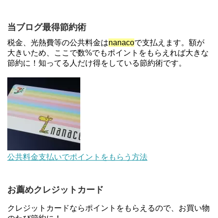
3/31まで
【解決】マリオットボンヴォイにログインできな
当ブログ最得節約術
い、パスワード変更不可の原因はコレでした。
税金、光熱費等の公共料金は
nanaco
で支払えます。額が
大きいため、ここで数%でもポイントをもらえれば大きな
節約に！知ってる人だけ得をしている節約術です。
住信SBIネット銀行のデビットカードPoint＋で最大
2%還元！V NEOバンクデビットとどっちが良い？
条件などまとめ
【対象者限定】楽天ペイで決済すると最大300ポイ
ントキャンペーン！～6/1
デジタルギフト改悪でいろいろ手数料徴収へ！8/3
公共料金支払いでポイントをもらう方法
～
お薦めクレジットカード
au Pay等に等価交換できる「えらべるギフト」がフ
ァミリマートとミニストップで登場！WAON1%還
クレジットカードならポイントをもらえるので、お買い物
元で新ルート誕生！？