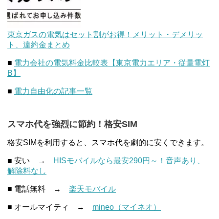
東京ガスの電気はセット割がお得！メリット・デメリッ
ト、違約金まとめ
■
電力会社の電気料金比較表【東京電力エリア・従量電灯
B】
■
電力自由化の記事一覧
スマホ代を強烈に節約！格安SIM
格安SIMを利用すると、スマホ代を劇的に安くできます。
■ 安い →
HISモバイルなら最安290円～！音声あり、
解除料なし
■ 電話無料 →
楽天モバイル
■ オールマイティ →
mineo（マイネオ）