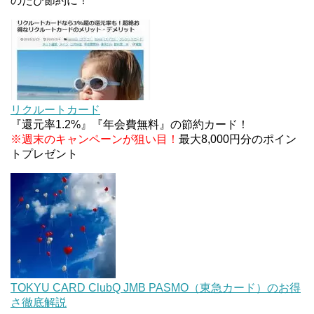
のたび節約に！
JCBカードWでApple Pay追加時のナビダイヤル
0570を回避する方法
ソニーフィナンシャルグループの株主限定！2万円
もらえる口座開設キャンペーン。7/31まで
リクルートカード
『還元率1.2%』『年会費無料』の節約カード！
※週末のキャンペーンが狙い目！
最大8,000円分のポイン
トプレゼント
TOKYU CARD ClubQ JMB PASMO（東急カード）のお得
さ徹底解説