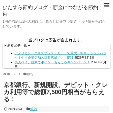
ひたすら節約ブログ - 貯金につながる節約
術
1円の節約は1円の利益に。暮らしに役立つ節約・お得情報を紹介
しています。
当ブログは広告が含まれます。
– 新着記事一覧 –
アメリカン・エキスプレス・カードで最大10%キャッシュバッ
ク！中小企業店舗の対象店舗で。～8/31
2026年8月6日
楽天ペイ、自粛でポイントもらえるキャンペーン！
2026年8月5
日
【毎月5日】イオンの対象店舗でWAON POINT利用で20％還
ホーム
銀行
元！
2026年8月5日
【8/7・14日限定】ファミマカードでファミペイにクレジットカ
京都銀行、新規開設、デビット・クレ
ードチャージすると5%還元に！
2026年8月4日
PayPayで500ptもらえる！対象地銀の口座追加などの条件達成
カ利用等で総額7,500円相当がもらえ
で。9/30まで
2026年8月4日
る！
三井住友カード、はま寿司、ココス、オリーブの丘などでVポイ
ント最大10％還元！さらにVカードクーポンも併用可
2026年8
月4日
2026/2/4
銀行
ドコモSMTBネット銀行への振込で最大10,000円あたる抽選キ