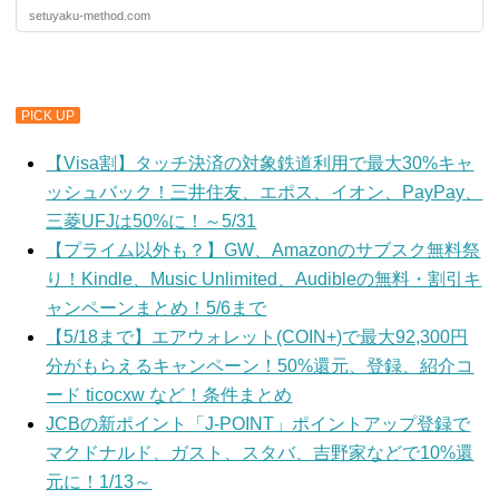
setuyaku-method.com
PICK UP
【Visa割】タッチ決済の対象鉄道利用で最大30%キャ
ッシュバック！三井住友、エポス、イオン、PayPay、
三菱UFJは50%に！～5/31
【プライム以外も？】GW、Amazonのサブスク無料祭
り！Kindle、Music Unlimited、Audibleの無料・割引キ
ャンペーンまとめ！5/6まで
【5/18まで】エアウォレット(COIN+)で最大92,300円
分がもらえるキャンペーン！50%還元、登録、紹介コ
ード ticocxw など！条件まとめ
JCBの新ポイント「J-POINT」ポイントアップ登録で
マクドナルド、ガスト、スタバ、吉野家などで10%還
元に！1/13～