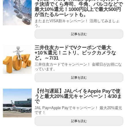
チ決済でくら寿司、牛角、パルコなどで
最大10%還元！1000円以上で最大500円
が当たるルーレットも。
またまたVISA割キャンペーン！ 活用してみましょ
う。
記事を読む
三井住友カードでVクーポンで最大
+10％還元！ニトリ、ビックカメラな
ど。～7/31
三井住友カードでキャンペーン！ 金曜日がお得にな
っています。
記事を読む
【付与遅延】JALペイをApple Payで使
うと最大20%還元キャンペーン！4/30ま
で
JAL Pay×Apple Payでキャンペーン！ 最大20%還元
です！
記事を読む