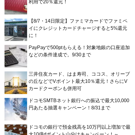
利用で20％還元！
【8/7・14日限定】ファミマカードでファミペ
イにクレジットカードチャージすると5%還元
に！
PayPayで500ptもらえる！対象地銀の口座追加
などの条件達成で。9/30まで
三井住友カード、はま寿司、ココス、オリーブ
の丘などでVポイント最大10％還元！さらにV
カードクーポンも併用可
ドコモSMTBネット銀行への振込で最大10,000
円あたる抽選キャンペーン！8/31まで
ドコモの銀行で預金残高を10万円以上増加で最
大10億dポイント山分けキャンペーン！～