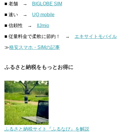
■ 老舗 →
BIGLOBE SIM
■ 速い →
UQ mobile
■ 信頼性 →
IIJmio
■ 従量料金で柔軟に節約！ →
エキサイトモバイル
≫
格安スマホ・SIMの記事
ふるさと納税をもっとお得に
ふるさと納税サイト『ふるなび』を解説