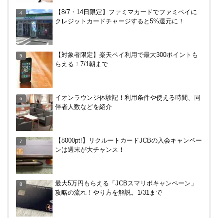
無印良品で裾上げしてもらった！料金は無料？購入
【8/7・14日限定】ファミマカードでファミペイに
後の対応、仕上がり時間などまとめ
クレジットカードチャージすると5%還元に！
JRキューポから永久不滅ポイント、dポイントに交
【対象者限定】楽天ペイ利用で最大300ポイントも
換する方法！重要注意点あり
らえる！7/1朝まで
【解決】マリオットボンヴォイにログインできな
イオンラウンジ体験記！利用条件や使える時間、同
い、パスワード変更不可の原因はコレでした。
伴者人数などを紹介
三井住友カードでVクーポンで最大+10％還元！ニ
【8000pt!】リクルートカードJCBの入会キャンペー
トリ、ビックカメラなど。～7/31
ンは週末が大チャンス！
【何かあった？】みずほ銀行で6ヶ月定期預金で1%
最大5万円もらえる「JCBスマリボキャンペーン」
分がもらえるキャンペーン！9/17まで
攻略の流れ！やり方を解説。1/31まで