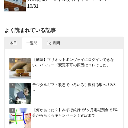
10/31
よく読まれている記事
本日
一週間
1ヶ月間
【7/31まで】ヤフーショッピング商品券買うと今だ
【解決】マリオットボンヴォイにログインできな
け4％増量！Yahoo!ふるさと納税で使おう
い、パスワード変更不可の原因はコレでした。
めいぷる～ぷバスは広島観光でお得！一日乗車券売
デジタルギフト改悪でいろいろ手数料徴収へ！8/3
り場やメリット・デメリットを解説
～
HISの電気はただ安いだけ。でもそれが一番！割引
【何かあった？】みずほ銀行で6ヶ月定期預金で1%
や違約金は？
分がもらえるキャンペーン！9/17まで