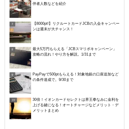
伴者人数などを紹介
三井住友カードでVクーポンで最大+10％還元！ニ
【8000pt!】リクルートカードJCBの入会キャンペー
トリ、ビックカメラなど。～7/31
ンは週末が大チャンス！
【何かあった？】みずほ銀行で6ヶ月定期預金で1%
最大5万円もらえる「JCBスマリボキャンペーン」
分がもらえるキャンペーン！9/17まで
攻略の流れ！やり方を解説。1/31まで
PayPayで500ptもらえる！対象地銀の口座追加など
の条件達成で。9/30まで
30倍！イオンカードセレクトは界王拳なみに金利を
上げる鍵になる！オートチャージなどメリット・デ
メリットまとめ