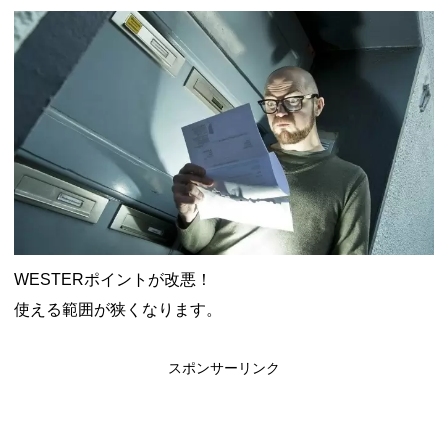
ャンペーン！8/31まで
2026年8月3日
ドコモの銀行で預金残高を10万円以上増加で最大10億dポイント
山分けキャンペーン！～10/31
2026年8月3日
デジタルギフト改悪でいろいろ手数料徴収へ！8/3～
2026年8月
1日
PayPayポイント→Vポイント交換でストア限定の制限を消す方
法
2026年8月1日
Vポイントpay利用で最大10%還元！8/31まで
2026年8月1日
V NEOBANK改悪！還元率1.25%に、チャージ系対象外へ！11
月から
2026年8月1日
ドットマネーが再開！8/12から。でも未完了のポイント有効期
限が8月末まで？
2026年7月31日
【2026年夏】dポイント交換キャンペーンが見逃せない！最大
15%増量のチャンス。8/1~31あたりまで
2026年7月31日
au PAY 残高チャージで最大10000円もらえる！じぶん銀行から
WESTERポイントが改悪！
チャージで抽選。8/31まで
2026年7月29日
使える範囲が狭くなります。
スポンサーリンク