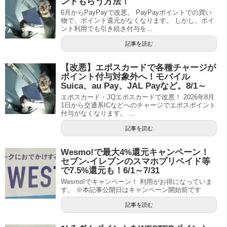
ントもらう方法！
6月からPayPayで改悪。 PayPayポイントでの買い
物で、ポイント還元がなくなります。 しかし、ポイ
ント利用でも引き続き付与を...
記事を読む
【改悪】エポスカードで各種チャージが
ポイント付与対象外へ！モバイル
Suica、au Pay、JAL Payなど。8/1～
エポスカード・JQエポスカードで改悪！ 2026年8月
1日から交通系ICなどへのチャージでエポスポイント
付与がなくなります。 ...
記事を読む
Wesmo!で最大4%還元キャンペーン！
セブン-イレブンのスマホプリペイド等
で7.5%還元も！6/1～7/31
Wesmo!でキャンペーン！ 利用がお得になっていま
す。 ※本記事公開日はキャンペーン開始前です
記事を読む