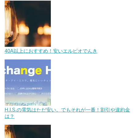
40A以上におすすめ！安いエルピオでんき
H.I.S.の電気はただ安い。でもそれが一番！割引や違約金
は？