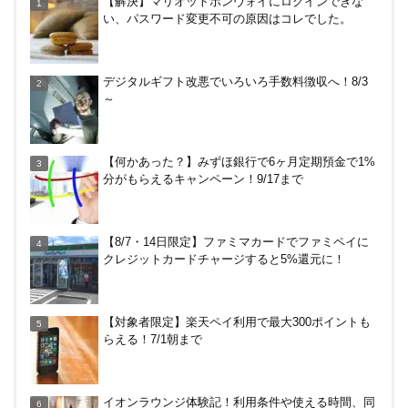
【解決】マリオットボンヴォイにログインできな
け4％増量！Yahoo!ふるさと納税で使おう
い、パスワード変更不可の原因はコレでした。
めいぷる～ぷバスは広島観光でお得！一日乗車券売
デジタルギフト改悪でいろいろ手数料徴収へ！8/3
り場やメリット・デメリットを解説
～
HISの電気はただ安いだけ。でもそれが一番！割引
【何かあった？】みずほ銀行で6ヶ月定期預金で1%
や違約金は？
分がもらえるキャンペーン！9/17まで
無印良品で裾上げしてもらった！料金は無料？購入
【8/7・14日限定】ファミマカードでファミペイに
後の対応、仕上がり時間などまとめ
クレジットカードチャージすると5%還元に！
JRキューポから永久不滅ポイント、dポイントに交
【対象者限定】楽天ペイ利用で最大300ポイントも
換する方法！重要注意点あり
らえる！7/1朝まで
【解決】マリオットボンヴォイにログインできな
イオンラウンジ体験記！利用条件や使える時間、同
い、パスワード変更不可の原因はコレでした。