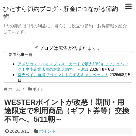
ひたすら節約ブログ - 貯金につながる節約
術
1円の節約は1円の利益に。暮らしに役立つ節約・お得情報を紹介
しています。
当ブログは広告が含まれます。
– 新着記事一覧 –
アメリカン・エキスプレス・カードで最大10%キャッシュバッ
ク！中小企業店舗の対象店舗で。～8/31
2026年8月6日
楽天ペイ、自粛でポイントもらえるキャンペーン！
2026年8月5
日
【毎月5日】イオンの対象店舗でWAON POINT利用で20％還
ホーム
ポイント
元！
2026年8月5日
【8/7・14日限定】ファミマカードでファミペイにクレジットカ
WESTERポイントが改悪！期間・用
ードチャージすると5%還元に！
2026年8月4日
PayPayで500ptもらえる！対象地銀の口座追加などの条件達成
途限定で利用商品（ギフト券等）交換
で。9/30まで
2026年8月4日
不可へ。5/11朝～
三井住友カード、はま寿司、ココス、オリーブの丘などでVポイ
ント最大10％還元！さらにVカードクーポンも併用可
2026年8
月4日
2026/3/11
ポイント
ドコモSMTBネット銀行への振込で最大10,000円あたる抽選キ