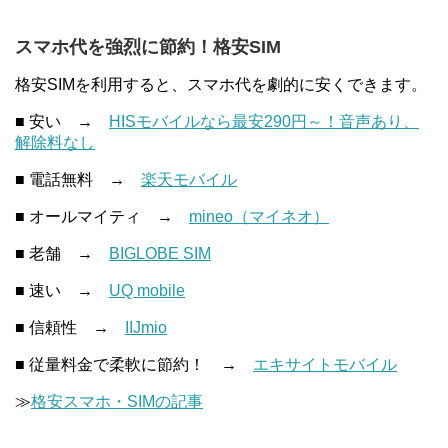
スマホ代を強烈に節約！格安SIM
格安SIMを利用すると、スマホ代を劇的に安くできます。
■ 安い →
HISモバイルなら最安290円～！音声あり、
解除料なし
■ 電話無料 →
楽天モバイル
■ オールマイティ →
mineo（マイネオ）
■ 老舗 →
BIGLOBE SIM
■ 速い →
UQ mobile
■ 信頼性 →
IIJmio
■ 従量料金で柔軟に節約！ →
エキサイトモバイル
≫
格安スマホ・SIMの記事