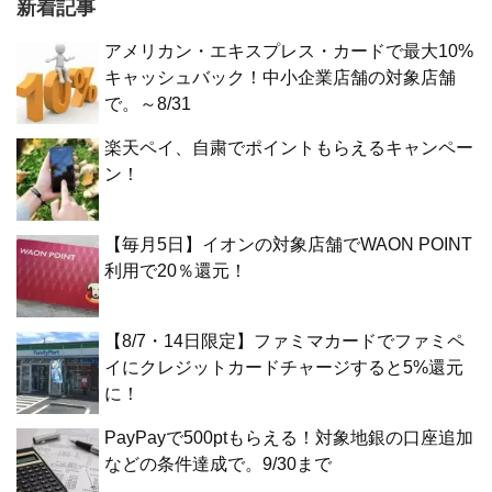
新着記事
アメリカン・エキスプレス・カードで最大10%
キャッシュバック！中小企業店舗の対象店舗
で。～8/31
楽天ペイ、自粛でポイントもらえるキャンペー
ン！
【毎月5日】イオンの対象店舗でWAON POINT
利用で20％還元！
【8/7・14日限定】ファミマカードでファミペ
イにクレジットカードチャージすると5%還元
に！
PayPayで500ptもらえる！対象地銀の口座追加
などの条件達成で。9/30まで