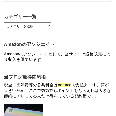
【対象者限定】楽天ペイ利用で最大300ポイントも
らえる！7/1朝まで
カテゴリー一覧
【7/21まで】エアウォレット(COIN+)で最大98,300
円分がもらえるキャンペーン！50%還元、登録、紹
介コード wtffz4c など！条件まとめ
Amazonのアソシエイト
【2倍増量】PayPayカード、まるごとフラットリボ
Amazonのアソシエイトとして、当サイトは適格販売によ
登録と3回利用で10000ptがもらえるキャンペーン！
り収入を得ています。
3/31まで
【解決】マリオットボンヴォイにログインできな
当ブログ最得節約術
い、パスワード変更不可の原因はコレでした。
税金、光熱費等の公共料金は
nanaco
で支払えます。額が
大きいため、ここで数%でもポイントをもらえれば大きな
節約に！知ってる人だけ得をしている節約術です。
住信SBIネット銀行のデビットカードPoint＋で最大
2%還元！V NEOバンクデビットとどっちが良い？
条件などまとめ