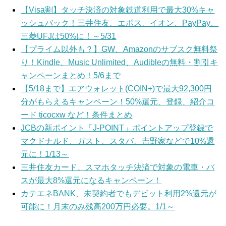
【Visa割】タッチ決済の対象鉄道利用で最大30%キャ
ッシュバック！三井住友、エポス、イオン、PayPay、
三菱UFJは50%に！～5/31
【プライム以外も？】GW、Amazonのサブスク無料祭
り！Kindle、Music Unlimited、Audibleの無料・割引キ
ャンペーンまとめ！5/6まで
【5/18まで】エアウォレット(COIN+)で最大92,300円
分がもらえるキャンペーン！50%還元、登録、紹介コ
ード ticocxw など！条件まとめ
JCBの新ポイント「J-POINT」ポイントアップ登録で
マクドナルド、ガスト、スタバ、吉野家などで10%還
元に！1/13～
三井住友カード、スマホタッチ決済で対象の電車・バ
スが最大8%還元になるキャンペーン！
カテエネBANK、未契約者でもデビット利用2%還元が
可能に！月末のみ残高200万円必要。1/1～