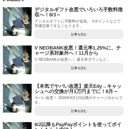
デジタルギフト改悪でいろいろ手数料徴
収へ！8/3～
デジタルギフトに手数料が追加。 Vポイントなどで
等価交換できなくなります。
記事を読む
V NEOBANK改悪！還元率1.25%に、チ
ャージ系対象外へ！11月から
V NEOBANKが改悪へ！ 還元率ダウンなど。
記事を読む
【本気でヤバい改悪】楽天Edy→キャッ
シュへの交換が月1万円までに！8月～
ヤバい改悪！ 2026年8月1日以降のチャージ分からで
す。
記事を読む
6/2以降もPayPayポイントを使ってポイ