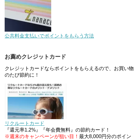
【対象者限定】楽天ペイで決済すると最大300ポイ
ントキャンペーン！～6/1
デジタルギフト改悪でいろいろ手数料徴収へ！8/3
公共料金支払いでポイントをもらう方法
～
お薦めクレジットカード
au Pay等に等価交換できる「えらべるギフト」がフ
ァミリマートとミニストップで登場！WAON1%還
クレジットカードならポイントをもらえるので、お買い物
元で新ルート誕生！？
のたび節約に！
JCBカードWでApple Pay追加時のナビダイヤル
0570を回避する方法
ソニーフィナンシャルグループの株主限定！2万円
もらえる口座開設キャンペーン。7/31まで
リクルートカード
『還元率1.2%』『年会費無料』の節約カード！
※週末のキャンペーンが狙い目！
最大8,000円分のポイン