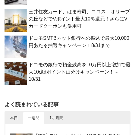
三井住友カード、はま寿司、ココス、オリーブ
の丘などでVポイント最大10％還元！さらにV
カードクーポンも併用可
ドコモSMTBネット銀行への振込で最大10,000
円あたる抽選キャンペーン！8/31まで
ドコモの銀行で預金残高を10万円以上増加で最
大10億dポイント山分けキャンペーン！～
10/31
よく読まれている記事
本日
一週間
1ヶ月間
【7/31まで】ヤフーショッピング商品券買うと今だ