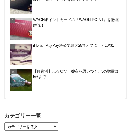
～12/14
DanDan BANK by山陰合同銀行の貯蓄預金（ほぼ普
WAONポイントカードの『WAON POINT』を徹底
通預金）で年利0.7％～0.9％！
解説！
V NEOBANK改悪！還元率1.25%に、チャージ系対
iHerb、PayPay決済で最大25%オフに！～10/31
象外へ！11月から
デジタルギフト改悪でいろいろ手数料徴収へ！8/3
【再復活】ふるなび、妙案を思いつく。5%増量は
～
5/6まで
【対象者限定】楽天ペイ利用で最大300ポイントも
らえる！7/1朝まで
カテゴリー一覧
【7/21まで】エアウォレット(COIN+)で最大98,300