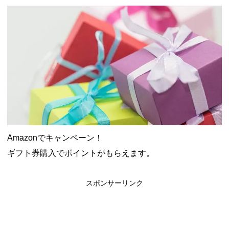
ャンペーン！8/31まで
2026年8月3日
ドコモの銀行で預金残高を10万円以上増加で最大10億dポイント
山分けキャンペーン！～10/31
2026年8月3日
デジタルギフト改悪でいろいろ手数料徴収へ！8/3～
2026年8月
1日
PayPayポイント→Vポイント交換でストア限定の制限を消す方
法
2026年8月1日
Vポイントpay利用で最大10%還元！8/31まで
2026年8月1日
V NEOBANK改悪！還元率1.25%に、チャージ系対象外へ！11
月から
2026年8月1日
ドットマネーが再開！8/12から。でも未完了のポイント有効期
限が8月末まで？
2026年7月31日
【2026年夏】dポイント交換キャンペーンが見逃せない！最大
15%増量のチャンス。8/1~31あたりまで
2026年7月31日
au PAY 残高チャージで最大10000円もらえる！じぶん銀行から
Amazonでキャンペーン！
チャージで抽選。8/31まで
2026年7月29日
ギフト券購入でポイントがもらえます。
スポンサーリンク