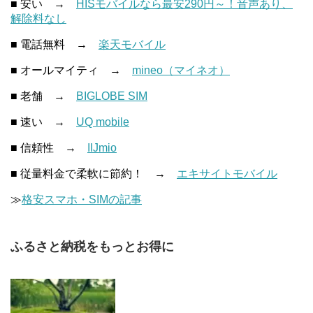
■ 安い →
HISモバイルなら最安290円～！音声あり、
解除料なし
■ 電話無料 →
楽天モバイル
■ オールマイティ →
mineo（マイネオ）
■ 老舗 →
BIGLOBE SIM
■ 速い →
UQ mobile
■ 信頼性 →
IIJmio
■ 従量料金で柔軟に節約！ →
エキサイトモバイル
≫
格安スマホ・SIMの記事
ふるさと納税をもっとお得に