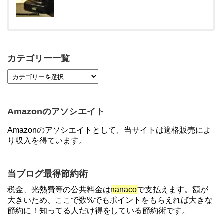
【対象者限定】楽天ペイ利用で最大300ポイントも
らえる！7/1朝まで
カテゴリー一覧
【7/21まで】エアウォレット(COIN+)で最大98,300
円分がもらえるキャンペーン！50%還元、登録、紹
介コード wtffz4c など！条件まとめ
Amazonのアソシエイト
【2倍増量】PayPayカード、まるごとフラットリボ
Amazonのアソシエイトとして、当サイトは適格販売によ
登録と3回利用で10000ptがもらえるキャンペーン！
り収入を得ています。
3/31まで
ソニーフィナンシャルグループの株主限定！2万円
当ブログ最得節約術
もらえる口座開設キャンペーン。7/31まで
税金、光熱費等の公共料金は
nanaco
で支払えます。額が
大きいため、ここで数%でもポイントをもらえれば大きな
節約に！知ってる人だけ得をしている節約術です。
【対象者限定】楽天ペイで決済すると最大300ポイ