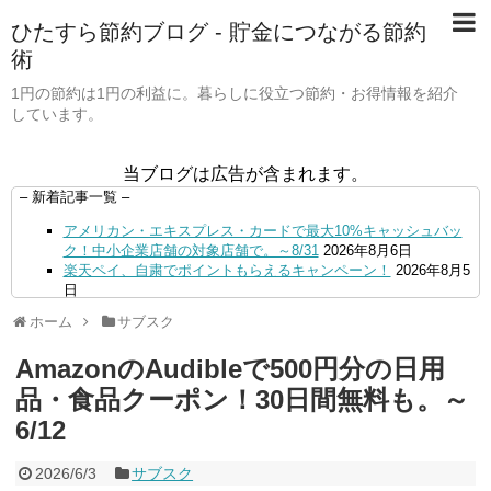
ひたすら節約ブログ - 貯金につながる節約
術
1円の節約は1円の利益に。暮らしに役立つ節約・お得情報を紹介
しています。
当ブログは広告が含まれます。
– 新着記事一覧 –
アメリカン・エキスプレス・カードで最大10%キャッシュバッ
ク！中小企業店舗の対象店舗で。～8/31
2026年8月6日
楽天ペイ、自粛でポイントもらえるキャンペーン！
2026年8月5
日
【毎月5日】イオンの対象店舗でWAON POINT利用で20％還
ホーム
サブスク
元！
2026年8月5日
【8/7・14日限定】ファミマカードでファミペイにクレジットカ
AmazonのAudibleで500円分の日用
ードチャージすると5%還元に！
2026年8月4日
PayPayで500ptもらえる！対象地銀の口座追加などの条件達成
品・食品クーポン！30日間無料も。～
で。9/30まで
2026年8月4日
6/12
三井住友カード、はま寿司、ココス、オリーブの丘などでVポイ
ント最大10％還元！さらにVカードクーポンも併用可
2026年8
月4日
2026/6/3
サブスク
ドコモSMTBネット銀行への振込で最大10,000円あたる抽選キ