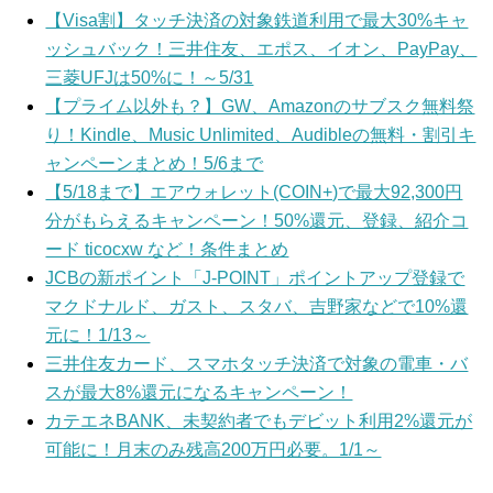
【Visa割】タッチ決済の対象鉄道利用で最大30%キャ
ッシュバック！三井住友、エポス、イオン、PayPay、
三菱UFJは50%に！～5/31
【プライム以外も？】GW、Amazonのサブスク無料祭
り！Kindle、Music Unlimited、Audibleの無料・割引キ
ャンペーンまとめ！5/6まで
【5/18まで】エアウォレット(COIN+)で最大92,300円
分がもらえるキャンペーン！50%還元、登録、紹介コ
ード ticocxw など！条件まとめ
JCBの新ポイント「J-POINT」ポイントアップ登録で
マクドナルド、ガスト、スタバ、吉野家などで10%還
元に！1/13～
三井住友カード、スマホタッチ決済で対象の電車・バ
スが最大8%還元になるキャンペーン！
カテエネBANK、未契約者でもデビット利用2%還元が
可能に！月末のみ残高200万円必要。1/1～