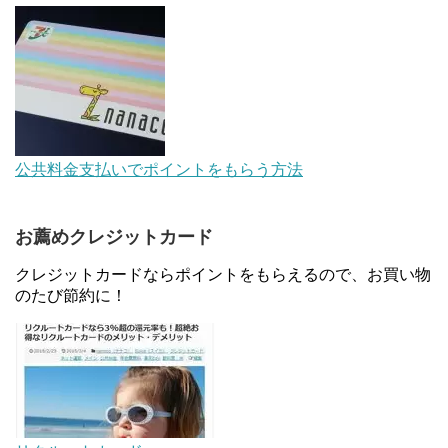
ントキャンペーン！～6/1
【解決】マリオットボンヴォイにログインできな
い、パスワード変更不可の原因はコレでした。
デジタルギフト改悪でいろいろ手数料徴収へ！8/3
公共料金支払いでポイントをもらう方法
～
お薦めクレジットカード
au Pay等に等価交換できる「えらべるギフト」がフ
ァミリマートとミニストップで登場！WAON1%還
クレジットカードならポイントをもらえるので、お買い物
元で新ルート誕生！？
のたび節約に！
JCBカードWでApple Pay追加時のナビダイヤル
0570を回避する方法
住信SBIネット銀行のデビットカードPoint＋で最大
2%還元！V NEOバンクデビットとどっちが良い？