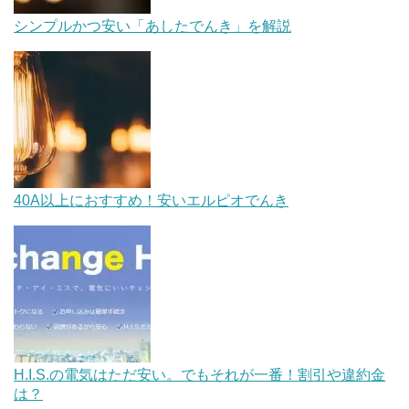
シンプルかつ安い「あしたでんき」を解説
40A以上におすすめ！安いエルピオでんき
H.I.S.の電気はただ安い。でもそれが一番！割引や違約金
は？