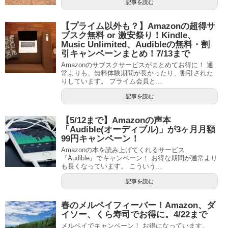
記事を読む
【プライム以外も？】Amazonの超得サ
ブスク無料 or 激安祭り！Kindle、
Music Unlimited、Audibleの無料・割
引キャンペーンまとめ！7/13まで
Amazonのサブスクサービスがまとめてお得に！ 通
常よりも、無料体験期間が長かったり、割引された
りしています。 プライム会員と...
記事を読む
【5/12まで】Amazonの声本
「Audible(オーディブル)」が3ヶ月月額
99円キャンペーン！
Amazonの本を読み上げてくれるサービス
『Audible』でキャンペーン！ お得な期間が通常より
も長くなっています。 こういう...
記事を読む
春のメルペイフィーバー！Amazon、ダ
イソー、くら寿司でお得に。4/22まで
メルペイでキャンペーン！ お得になっています。