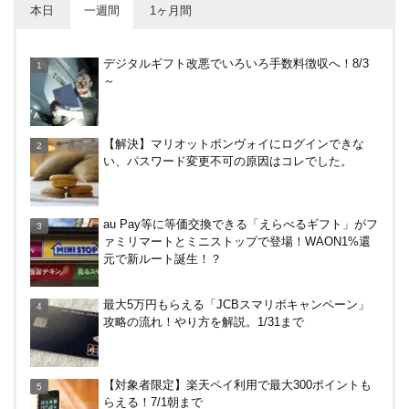
本日
一週間
1ヶ月間
【対象者限定】楽天ペイ利用で最大300ポイントも
デジタルギフト改悪でいろいろ手数料徴収へ！8/3
らえる！7/1朝まで
～
【何かあった？】みずほ銀行で6ヶ月定期預金で1%
【解決】マリオットボンヴォイにログインできな
分がもらえるキャンペーン！9/17まで
い、パスワード変更不可の原因はコレでした。
すぎのや本陣ではクーポン、スタンプカード、誕生
au Pay等に等価交換できる「えらべるギフト」がフ
日特典を駆使して節約しよう
ァミリマートとミニストップで登場！WAON1%還
元で新ルート誕生！？
東京駅のコインロッカー攻略法！料金や使い方、改
最大5万円もらえる「JCBスマリボキャンペーン」
札内と改札外の違いなど
攻略の流れ！やり方を解説。1/31まで
無印良品で裾上げしてもらった！料金は無料？購入
【対象者限定】楽天ペイ利用で最大300ポイントも
後の対応、仕上がり時間などまとめ
らえる！7/1朝まで