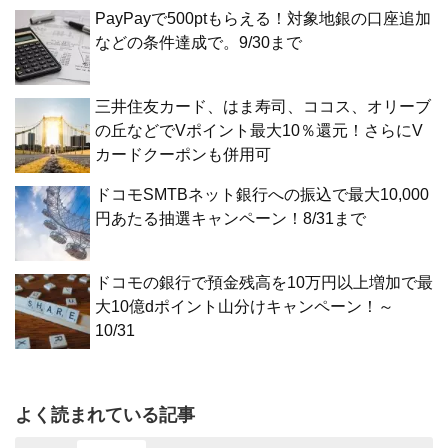
PayPayで500ptもらえる！対象地銀の口座追加
などの条件達成で。9/30まで
三井住友カード、はま寿司、ココス、オリーブ
の丘などでVポイント最大10％還元！さらにV
カードクーポンも併用可
ドコモSMTBネット銀行への振込で最大10,000
円あたる抽選キャンペーン！8/31まで
ドコモの銀行で預金残高を10万円以上増加で最
大10億dポイント山分けキャンペーン！～
10/31
よく読まれている記事