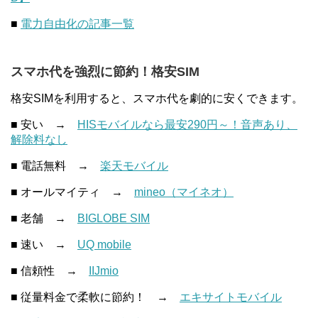
■
電力自由化の記事一覧
スマホ代を強烈に節約！格安SIM
格安SIMを利用すると、スマホ代を劇的に安くできます。
■ 安い →
HISモバイルなら最安290円～！音声あり、
解除料なし
■ 電話無料 →
楽天モバイル
■ オールマイティ →
mineo（マイネオ）
■ 老舗 →
BIGLOBE SIM
■ 速い →
UQ mobile
■ 信頼性 →
IIJmio
■ 従量料金で柔軟に節約！ →
エキサイトモバイル