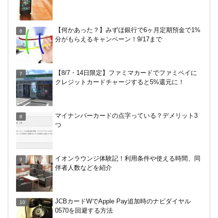
越谷の花田苑でホタル（蛍）を見てきた！駐車場は
【何かあった？】みずほ銀行で6ヶ月定期預金で1%
どこ？雨でもやる？料金は？
分がもらえるキャンペーン！9/17まで
Amazonで2%還元！リクルート関連サービス利用
【8/7・14日限定】ファミマカードでファミペイに
で。10/30まで
クレジットカードチャージすると5%還元に！
三井住友カードでVクーポンで最大+10％還元！ニ
マイナンバーカードの点字っている？デメリット3
トリ、ビックカメラなど。～7/31
つ
イオンラウンジ体験記！利用条件や使える時間、同
伴者人数などを紹介
JCBカードWでApple Pay追加時のナビダイヤル
0570を回避する方法