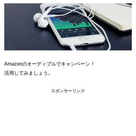
ャンペーン！8/31まで
2026年8月3日
ドコモの銀行で預金残高を10万円以上増加で最大10億dポイント
山分けキャンペーン！～10/31
2026年8月3日
デジタルギフト改悪でいろいろ手数料徴収へ！8/3～
2026年8月
1日
PayPayポイント→Vポイント交換でストア限定の制限を消す方
法
2026年8月1日
Vポイントpay利用で最大10%還元！8/31まで
2026年8月1日
V NEOBANK改悪！還元率1.25%に、チャージ系対象外へ！11
月から
2026年8月1日
ドットマネーが再開！8/12から。でも未完了のポイント有効期
Amazonのオーディブルでキャンペーン！
限が8月末まで？
2026年7月31日
【2026年夏】dポイント交換キャンペーンが見逃せない！最大
活用してみましょう。
15%増量のチャンス。8/1~31あたりまで
2026年7月31日
au PAY 残高チャージで最大10000円もらえる！じぶん銀行から
チャージで抽選。8/31まで
2026年7月29日
スポンサーリンク