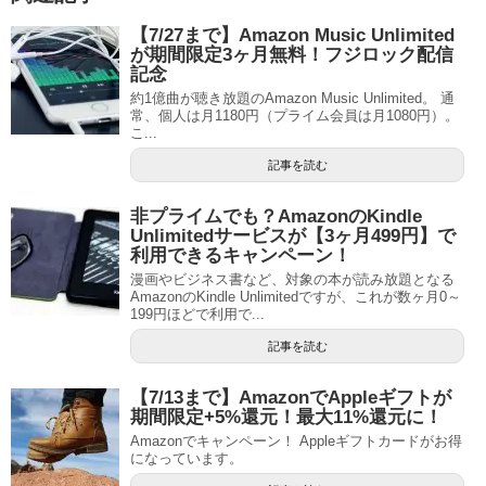
【7/27まで】Amazon Music Unlimited
が期間限定3ヶ月無料！フジロック配信
記念
約1億曲が聴き放題のAmazon Music Unlimited。 通
常、個人は月1180円（プライム会員は月1080円）。
こ...
記事を読む
非プライムでも？AmazonのKindle
Unlimitedサービスが【3ヶ月499円】で
利用できるキャンペーン！
漫画やビジネス書など、対象の本が読み放題となる
AmazonのKindle Unlimitedですが、これが数ヶ月0～
199円ほどで利用で...
記事を読む
【7/13まで】AmazonでAppleギフトが
期間限定+5%還元！最大11%還元に！
Amazonでキャンペーン！ Appleギフトカードがお得
になっています。