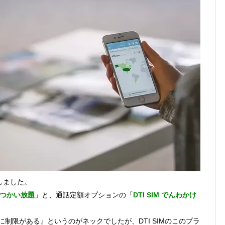
1まで
2026年8月1日
、チャージ系対象外へ！11月から
2026年8月1日
未完了のポイント有効期限が8月末まで？
2026年7月31日
ンが見逃せない！最大15%増量のチャンス。8/1~31あたりまで
円もらえる！じぶん銀行からチャージで抽選。8/31まで
2026年7月29日
表しました。
ットつかい放題
」と、通話定額オプションの「
DTI SIM でんわかけ
に制限がある』というのがネックでしたが、DTI SIMのこのプラ