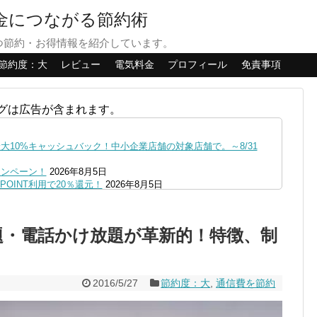
貯金につながる節約術
つ節約・お得情報を紹介しています。
節約度：大
レビュー
電気料金
プロフィール
免責事項
グは広告が含まれます。
10%キャッシュバック！中小企業店舗の対象店舗で。～8/31
ャンペーン！
2026年8月5日
OINT利用で20％還元！
2026年8月5日
ファミペイにクレジットカードチャージすると5%還元に！
2026年8月
の口座追加などの条件達成で。9/30まで
2026年8月4日
い放題・電話かけ放題が革新的！特徴、制
リーブの丘などでVポイント最大10％還元！さらにVカードクーポ
0,000円あたる抽選キャンペーン！8/31まで
2026年8月3日
で最大10億dポイント山分けキャンペーン！～10/31
2026年8月3
2016/5/27
節約度：大
,
通信費を節約
へ！8/3～
2026年8月1日
ストア限定の制限を消す方法
2026年8月1日