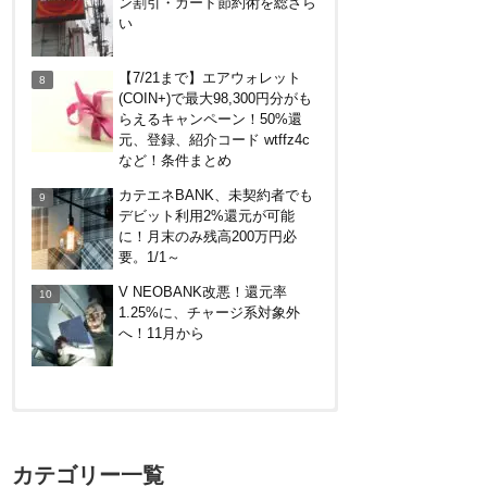
ン割引・カード節約術を総ざら
い
【7/21まで】エアウォレット
(COIN+)で最大98,300円分がも
らえるキャンペーン！50%還
元、登録、紹介コード wtffz4c
など！条件まとめ
カテエネBANK、未契約者でも
デビット利用2%還元が可能
に！月末のみ残高200万円必
要。1/1～
V NEOBANK改悪！還元率
1.25%に、チャージ系対象外
へ！11月から
【対象者限定】楽天ペイ利用で
最大300ポイントもらえる！7/1
カテゴリー一覧
朝まで