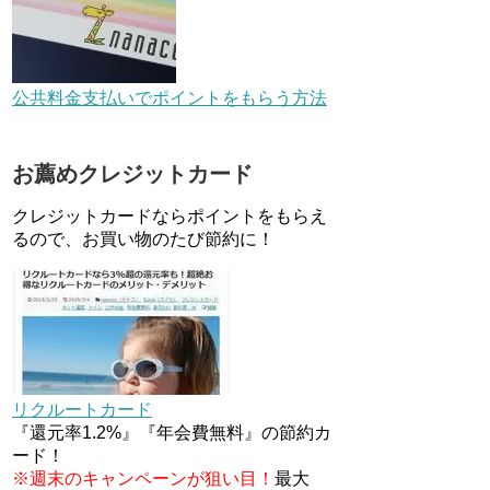
ペーン！～6/1
デジタルギフト改悪でいろいろ
手数料徴収へ！8/3～
公共料金支払いでポイントをもらう方法
au Pay等に等価交換できる「え
お薦めクレジットカード
らべるギフト」がファミリマー
トとミニストップで登場！
クレジットカードならポイントをもらえ
WAON1%還元で新ルート誕
生！？
るので、お買い物のたび節約に！
JCBカードWでApple Pay追加
時のナビダイヤル0570を回避す
る方法
住信SBIネット銀行のデビット
カードPoint＋で最大2%還元！
リクルートカード
V NEOバンクデビットとどっち
が良い？条件などまとめ
『還元率1.2%』『年会費無料』の節約カ
ード！
※週末のキャンペーンが狙い目！
最大