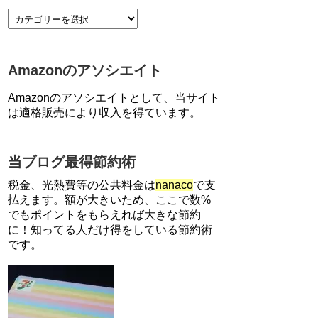
【7/21まで】エアウォレット
(COIN+)で最大98,300円分がも
らえるキャンペーン！50%還
Amazonのアソシエイト
元、登録、紹介コード wtffz4c
など！条件まとめ
Amazonのアソシエイトとして、当サイト
【2倍増量】PayPayカード、ま
は適格販売により収入を得ています。
るごとフラットリボ登録と3回
利用で10000ptがもらえるキャ
ンペーン！3/31まで
当ブログ最得節約術
【解決】マリオットボンヴォイ
にログインできない、パスワー
税金、光熱費等の公共料金は
nanaco
で支
ド変更不可の原因はコレでし
払えます。額が大きいため、ここで数%
た。
でもポイントをもらえれば大きな節約
に！知ってる人だけ得をしている節約術
ソニーフィナンシャルグループ
です。
の株主限定！2万円もらえる口
座開設キャンペーン。7/31まで
【対象者限定】楽天ペイで決済
すると最大300ポイントキャン