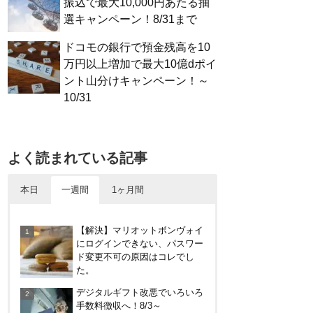
振込で最大10,000円あたる抽
選キャンペーン！8/31まで
ドコモの銀行で預金残高を10
万円以上増加で最大10億dポイ
ント山分けキャンペーン！～
10/31
よく読まれている記事
本日
一週間
1ヶ月間
やっぱり裏切らない！無印良品
【解決】マリオットボンヴォイ
のクッション（丸型）を3ヶ月
にログインできない、パスワー
使ってみた感想
ド変更不可の原因はコレでし
た。
イオンラウンジ体験記！利用条
デジタルギフト改悪でいろいろ
件や使える時間、同伴者人数な
手数料徴収へ！8/3～
どを紹介