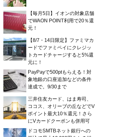
【毎月5日】イオンの対象店舗
でWAON POINT利用で20％還
元！
【8/7・14日限定】ファミマカ
ードでファミペイにクレジッ
トカードチャージすると5%還
元に！
PayPayで500ptもらえる！対
象地銀の口座追加などの条件
達成で。9/30まで
三井住友カード、はま寿司、
ココス、オリーブの丘などでV
ポイント最大10％還元！さら
にVカードクーポンも併用可
ドコモSMTBネット銀行への