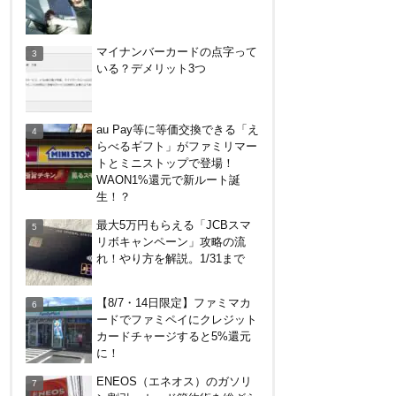
コストコグローバルカードでコ
マイナンバーカードの点字って
ストコもそれ以外も還元率2%
いる？デメリット3つ
キャンペーン！2/1～3/31
カテエネBANK、未契約者でも
au Pay等に等価交換できる「え
デビット利用2%還元が可能
らべるギフト」がファミリマー
に！月末のみ残高200万円必
トとミニストップで登場！
要。1/1～
WAON1%還元で新ルート誕
デジタルギフト改悪でいろいろ
生！？
手数料徴収へ！8/3～
最大5万円もらえる「JCBスマ
リボキャンペーン」攻略の流
れ！やり方を解説。1/31まで
アメリカン・エキスプレス・カ
ードで最大10%キャッシュバッ
【8/7・14日限定】ファミマカ
ク！中小企業店舗の対象店舗
ードでファミペイにクレジット
で。～8/31
カードチャージすると5%還元
に！
ENEOS（エネオス）のガソリ