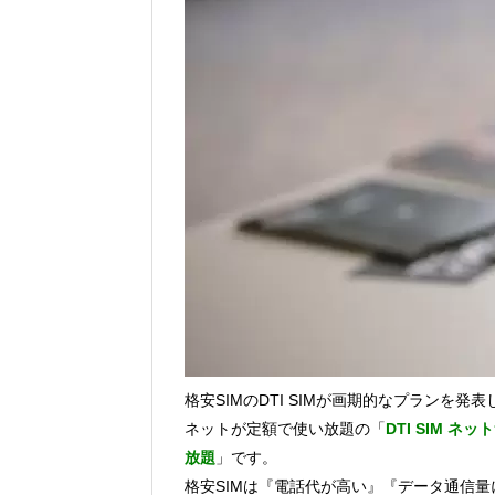
Vポイントpay利用で最大10%還元！8/3
V NEOBANK改悪！還元率1.25%に
ドットマネーが再開！8/12から。でも
【2026年夏】dポイント交換キャンペー
2026年7月31日
au PAY 残高チャージで最大10000
格安SIMのDTI SIMが画期的なプランを発
ネットが定額で使い放題の「
DTI SIM ネ
放題
」です。
格安SIMは『電話代が高い』『データ通信量