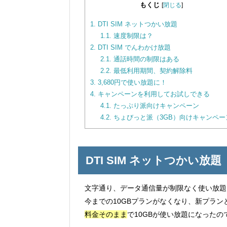
もくじ
[
閉じる
]
1.
DTI SIM ネットつかい放題
1.1.
速度制限は？
2.
DTI SIM でんわかけ放題
2.1.
通話時間の制限はある
2.2.
最低利用期間、契約解除料
3.
3,680円で使い放題に！
4.
キャンペーンを利用してお試しできる
4.1.
たっぷり派向けキャンペーン
4.2.
ちょびっと派（3GB）向けキャンペー
DTI SIM ネットつかい放題
文字通り、データ通信量が制限なく使い放題
今までの10GBプランがなくなり、新プラ
料金そのまま
で10GBが使い放題になった