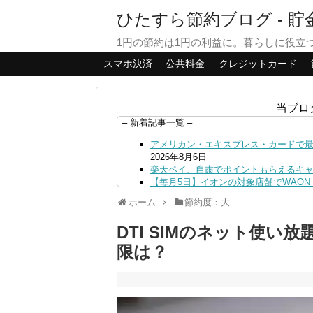
ひたすら節約ブログ - 
1円の節約は1円の利益に。暮らしに役立
スマホ決済
公共料金
クレジットカード
当ブロ
– 新着記事一覧 –
アメリカン・エキスプレス・カードで最大
2026年8月6日
楽天ペイ、自粛でポイントもらえるキ
【毎月5日】イオンの対象店舗でWAON P
【8/7・14日限定】ファミマカードで
ホーム
節約度：大
4日
PayPayで500ptもらえる！対象地銀
DTI SIMのネット使
三井住友カード、はま寿司、ココス、オ
ンも併用可
2026年8月4日
限は？
ドコモSMTBネット銀行への振込で最大1
ドコモの銀行で預金残高を10万円以上増加
日
デジタルギフト改悪でいろいろ手数料徴収
PayPayポイント→Vポイント交換で