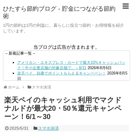
ひたすら節約ブログ - 貯金につながる節約
術
1円の節約は1円の利益に。暮らしに役立つ節約・お得情報を紹介
しています。
当ブログは広告が含まれます。
– 新着記事一覧 –
アメリカン・エキスプレス・カードで最大10%キャッシュバッ
ク！中小企業店舗の対象店舗で。～8/31
2026年8月6日
楽天ペイ、自粛でポイントもらえるキャンペーン！
2026年8月5
日
【毎月5日】イオンの対象店舗でWAON POINT利用で20％還
ホーム
スマホ決済
元！
2026年8月5日
【8/7・14日限定】ファミマカードでファミペイにクレジットカ
楽天ペイのキャッシュ利用でマクド
ードチャージすると5%還元に！
2026年8月4日
PayPayで500ptもらえる！対象地銀の口座追加などの条件達成
ナルドが最大20・50％還元キャンペ
で。9/30まで
2026年8月4日
ーン！6/1～30
三井住友カード、はま寿司、ココス、オリーブの丘などでVポイ
ント最大10％還元！さらにVカードクーポンも併用可
2026年8
月4日
2025/5/31
スマホ決済
ドコモSMTBネット銀行への振込で最大10,000円あたる抽選キ