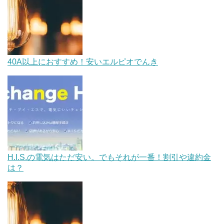
40A以上におすすめ！安いエルピオでんき
H.I.S.の電気はただ安い。でもそれが一番！割引や違約金
は？