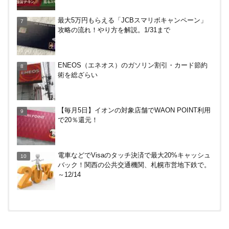
アメリカン・エキスプレス・カードで最大10%キャ
最大5万円もらえる「JCBスマリボキャンペーン」
ッシュバック！中小企業店舗の対象店舗で。～8/31
攻略の流れ！やり方を解説。1/31まで
ENEOS（エネオス）のガソリン割引・カード節約
術を総ざらい
【毎月5日】イオンの対象店舗でWAON POINT利用
で20％還元！
電車などでVisaのタッチ決済で最大20%キャッシュ
バック！関西の公共交通機関、札幌市営地下鉄で。
～12/14
【対象者限定】楽天ペイ利用で最大300ポイントも