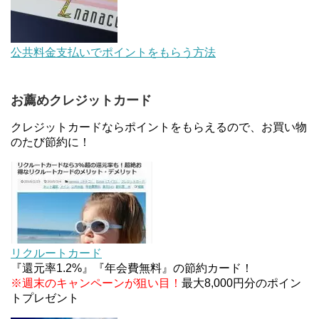
au Pay等に等価交換できる「えらべるギフト」がフ
公共料金支払いでポイントをもらう方法
ァミリマートとミニストップで登場！WAON1%還
元で新ルート誕生！？
お薦めクレジットカード
JCBカードWでApple Pay追加時のナビダイヤル
0570を回避する方法
クレジットカードならポイントをもらえるので、お買い物
のたび節約に！
住信SBIネット銀行のデビットカードPoint＋で最大
2%還元！V NEOバンクデビットとどっちが良い？
条件などまとめ
マイナンバーカードの点字っている？デメリット3
つ
リクルートカード
『還元率1.2%』『年会費無料』の節約カード！
※週末のキャンペーンが狙い目！
最大8,000円分のポイン
トプレゼント