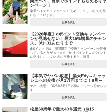
楽天ペイ、自粛でポイントもらえるキャ
ンペーン！
楽天ペイでキャンペーン！ 初めて、久しぶりでお得
になっています。
記事を読む
【2026年夏】dポイント交換キャンペー
ンが見逃せない！最大15%増量のチャン
ス。8/1~31あたりまで
dポイントでは、期間限定で交換キャンペーンを開催
しているときがあります（他社ポイント→dポイント
に交換）。 このときに交換すると、通常...
記事を読む
【本気でヤバい改悪】楽天Edy→キャッ
シュへの交換が月1万円までに！8月～
ヤバい改悪！ 2026年8月1日以降のチャージ分からで
す。
記事を読む
松屋60周年で最大40％還元（6/15・