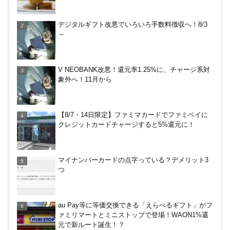
やっぱり裏切らない！無印良品のクッション（丸
デジタルギフト改悪でいろいろ手数料徴収へ！8/3
型）を3ヶ月使ってみた感想
～
デジタルギフト改悪でいろいろ手数料徴収へ！8/3
V NEOBANK改悪！還元率1.25%に、チャージ系対
～
象外へ！11月から
ドコモSMTBネット銀行への振込で最大10,000円あ
【8/7・14日限定】ファミマカードでファミペイに
たる抽選キャンペーン！8/31まで
クレジットカードチャージすると5%還元に！
PayPayで500ptもらえる！対象地銀の口座追加など
マイナンバーカードの点字っている？デメリット3
の条件達成で。9/30まで
つ
【8/7・14日限定】ファミマカードでファミペイに
au Pay等に等価交換できる「えらべるギフト」がフ
クレジットカードチャージすると5%還元に！
ァミリマートとミニストップで登場！WAON1%還
元で新ルート誕生！？