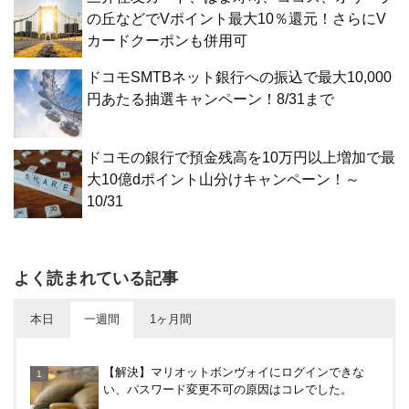
の丘などでVポイント最大10％還元！さらにV
カードクーポンも併用可
ドコモSMTBネット銀行への振込で最大10,000
円あたる抽選キャンペーン！8/31まで
ドコモの銀行で預金残高を10万円以上増加で最
大10億dポイント山分けキャンペーン！～
10/31
よく読まれている記事
本日
一週間
1ヶ月間
30倍！イオンカードセレクトは界王拳なみに金利を
【解決】マリオットボンヴォイにログインできな
上げる鍵になる！オートチャージなどメリット・デ
い、パスワード変更不可の原因はコレでした。
メリットまとめ