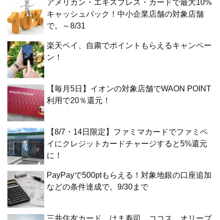
アメリカン・エキスプレス・カードで最大10%
キャッシュバック！中小企業店舗の対象店舗
で。～8/31
楽天ペイ、自粛でポイントもらえるキャンペー
ン！
【毎月5日】イオンの対象店舗でWAON POINT
利用で20％還元！
【8/7・14日限定】ファミマカードでファミペ
イにクレジットカードチャージすると5%還元
に！
PayPayで500ptもらえる！対象地銀の口座追加
などの条件達成で。9/30まで
三井住友カード、はま寿司、ココス、オリーブ