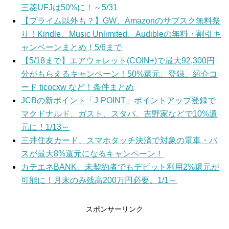
三菱UFJは50%に！～5/31
【プライム以外も？】GW、Amazonのサブスク無料祭
り！Kindle、Music Unlimited、Audibleの無料・割引キ
ャンペーンまとめ！5/6まで
【5/18まで】エアウォレット(COIN+)で最大92,300円
分がもらえるキャンペーン！50%還元、登録、紹介コ
ード ticocxw など！条件まとめ
JCBの新ポイント「J-POINT」ポイントアップ登録で
マクドナルド、ガスト、スタバ、吉野家などで10%還
元に！1/13～
三井住友カード、スマホタッチ決済で対象の電車・バ
スが最大8%還元になるキャンペーン！
カテエネBANK、未契約者でもデビット利用2%還元が
可能に！月末のみ残高200万円必要。1/1～
スポンサーリンク