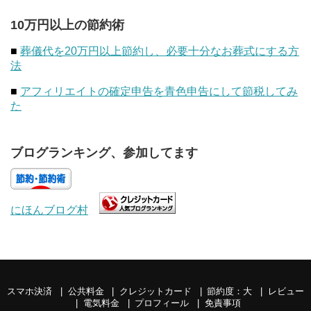
10万円以上の節約術
■
葬儀代を20万円以上節約し、必要十分なお葬式にする方
法
■
アフィリエイトの確定申告を青色申告にして節税してみ
た
ブログランキング、参加してます
にほんブログ村
スマホ決済
公共料金
クレジットカード
節約度：大
レビュー
電気料金
プロフィール
免責事項