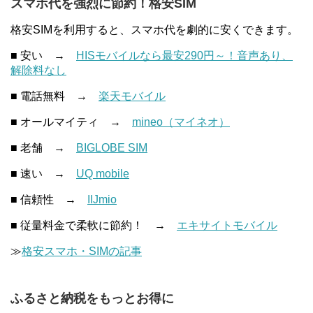
スマホ代を強烈に節約！格安SIM
格安SIMを利用すると、スマホ代を劇的に安くできます。
■ 安い →
HISモバイルなら最安290円～！音声あり、
解除料なし
■ 電話無料 →
楽天モバイル
■ オールマイティ →
mineo（マイネオ）
■ 老舗 →
BIGLOBE SIM
■ 速い →
UQ mobile
■ 信頼性 →
IIJmio
■ 従量料金で柔軟に節約！ →
エキサイトモバイル
≫
格安スマホ・SIMの記事
ふるさと納税をもっとお得に