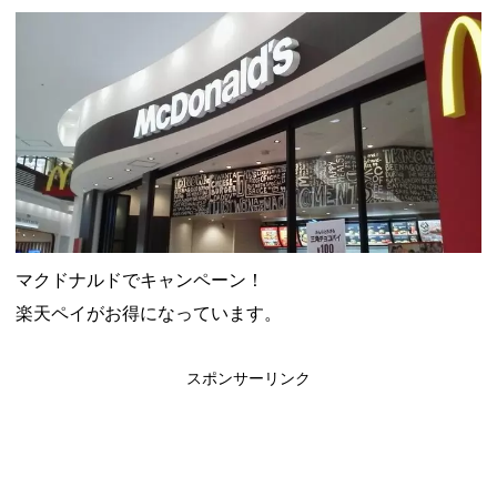
ャンペーン！8/31まで
2026年8月3日
ドコモの銀行で預金残高を10万円以上増加で最大10億dポイント
山分けキャンペーン！～10/31
2026年8月3日
デジタルギフト改悪でいろいろ手数料徴収へ！8/3～
2026年8月
1日
PayPayポイント→Vポイント交換でストア限定の制限を消す方
法
2026年8月1日
Vポイントpay利用で最大10%還元！8/31まで
2026年8月1日
V NEOBANK改悪！還元率1.25%に、チャージ系対象外へ！11
月から
2026年8月1日
ドットマネーが再開！8/12から。でも未完了のポイント有効期
限が8月末まで？
2026年7月31日
【2026年夏】dポイント交換キャンペーンが見逃せない！最大
15%増量のチャンス。8/1~31あたりまで
2026年7月31日
マクドナルドでキャンペーン！
au PAY 残高チャージで最大10000円もらえる！じぶん銀行から
楽天ペイがお得になっています。
チャージで抽選。8/31まで
2026年7月29日
スポンサーリンク