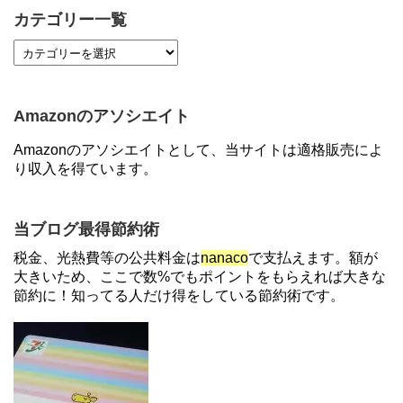
らえる！7/1朝まで
カテゴリー一覧
【7/21まで】エアウォレット(COIN+)で最大98,300
円分がもらえるキャンペーン！50%還元、登録、紹
介コード wtffz4c など！条件まとめ
Amazonのアソシエイト
【2倍増量】PayPayカード、まるごとフラットリボ
Amazonのアソシエイトとして、当サイトは適格販売によ
登録と3回利用で10000ptがもらえるキャンペーン！
り収入を得ています。
3/31まで
ソニーフィナンシャルグループの株主限定！2万円
当ブログ最得節約術
もらえる口座開設キャンペーン。7/31まで
税金、光熱費等の公共料金は
nanaco
で支払えます。額が
大きいため、ここで数%でもポイントをもらえれば大きな
節約に！知ってる人だけ得をしている節約術です。
【解決】マリオットボンヴォイにログインできな
い、パスワード変更不可の原因はコレでした。
【対象者限定】楽天ペイで決済すると最大300ポイ
ントキャンペーン！～6/1