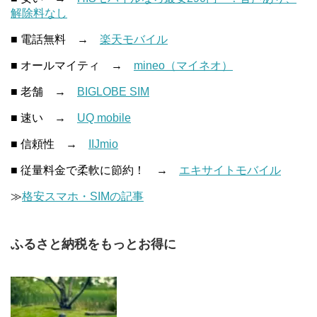
解除料なし
■ 電話無料 →
楽天モバイル
■ オールマイティ →
mineo（マイネオ）
■ 老舗 →
BIGLOBE SIM
■ 速い →
UQ mobile
■ 信頼性 →
IIJmio
■ 従量料金で柔軟に節約！ →
エキサイトモバイル
≫
格安スマホ・SIMの記事
ふるさと納税をもっとお得に