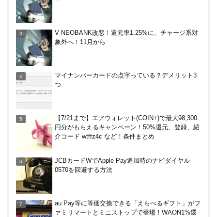
【8/7・14日限定】ファミマカードでファミペイに
V NEOBANK改悪！還元率1.25%に、チャージ系対
クレジットカードチャージすると5%還元に！
象外へ！11月から
バーガーキングがBIG割でマックを牽制！？知って
マイナンバーカードの点字っている？デメリット3
おきたい利用条件と注意点
つ
楽天ペイ、自粛でポイントもらえるキャンペーン！
【7/21まで】エアウォレット(COIN+)で最大98,300
円分がもらえるキャンペーン！50%還元、登録、紹
介コード wtffz4c など！条件まとめ
ENEOS（エネオス）のガソリン割引・カード節約
JCBカードWでApple Pay追加時のナビダイヤル
術を総ざらい
0570を回避する方法
マイナンバーカードの点字っている？デメリット3
au Pay等に等価交換できる「えらべるギフト」がフ
つ
ァミリマートとミニストップで登場！WAON1%還