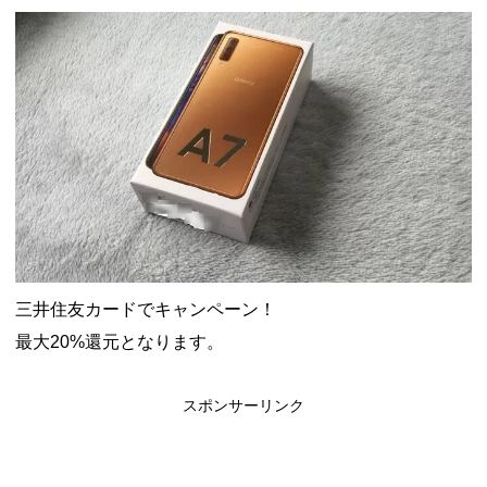
ャンペーン！8/31まで
2026年8月3日
ドコモの銀行で預金残高を10万円以上増加で最大10億dポイント
山分けキャンペーン！～10/31
2026年8月3日
デジタルギフト改悪でいろいろ手数料徴収へ！8/3～
2026年8月
1日
PayPayポイント→Vポイント交換でストア限定の制限を消す方
法
2026年8月1日
Vポイントpay利用で最大10%還元！8/31まで
2026年8月1日
V NEOBANK改悪！還元率1.25%に、チャージ系対象外へ！11
月から
2026年8月1日
ドットマネーが再開！8/12から。でも未完了のポイント有効期
限が8月末まで？
2026年7月31日
【2026年夏】dポイント交換キャンペーンが見逃せない！最大
15%増量のチャンス。8/1~31あたりまで
2026年7月31日
au PAY 残高チャージで最大10000円もらえる！じぶん銀行から
三井住友カードでキャンペーン！
チャージで抽選。8/31まで
2026年7月29日
最大20%還元となります。
スポンサーリンク