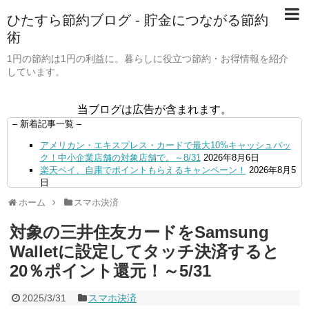
ひたすら節約ブログ - 貯金につながる節約
術
1円の節約は1円の利益に。暮らしに役立つ節約・お得情報を紹介
しています。
当ブログは広告が含まれます。
– 新着記事一覧 –
アメリカン・エキスプレス・カードで最大10%キャッシュバッ
ク！中小企業店舗の対象店舗で。～8/31
2026年8月6日
楽天ペイ、自粛でポイントもらえるキャンペーン！
2026年8月5
日
【毎月5日】イオンの対象店舗でWAON POINT利用で20％還
ホーム
スマホ決済
元！
2026年8月5日
【8/7・14日限定】ファミマカードでファミペイにクレジットカ
対象の三井住友カードをSamsung
ードチャージすると5%還元に！
2026年8月4日
PayPayで500ptもらえる！対象地銀の口座追加などの条件達成
Walletに設定してタッチ決済すると
で。9/30まで
2026年8月4日
20％ポイント還元！～5/31
三井住友カード、はま寿司、ココス、オリーブの丘などでVポイ
ント最大10％還元！さらにVカードクーポンも併用可
2026年8
月4日
2025/3/31
スマホ決済
ドコモSMTBネット銀行への振込で最大10,000円あたる抽選キ