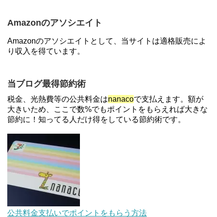
円分がもらえるキャンペーン！50%還元、登録、紹
介コード wtffz4c など！条件まとめ
Amazonのアソシエイト
【2倍増量】PayPayカード、まるごとフラットリボ
Amazonのアソシエイトとして、当サイトは適格販売によ
登録と3回利用で10000ptがもらえるキャンペーン！
り収入を得ています。
3/31まで
ソニーフィナンシャルグループの株主限定！2万円
当ブログ最得節約術
もらえる口座開設キャンペーン。7/31まで
税金、光熱費等の公共料金は
nanaco
で支払えます。額が
大きいため、ここで数%でもポイントをもらえれば大きな
節約に！知ってる人だけ得をしている節約術です。
【対象者限定】楽天ペイで決済すると最大300ポイ
ントキャンペーン！～6/1
【解決】マリオットボンヴォイにログインできな
い、パスワード変更不可の原因はコレでした。
au Pay等に等価交換できる「えらべるギフト」がフ
公共料金支払いでポイントをもらう方法