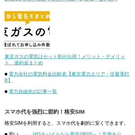
東京ガスの電気はセット割がお得！メリット・デメリッ
ト、違約金まとめ
■
電力会社の電気料金比較表【東京電力エリア・従量電灯
B】
■
電力自由化の記事一覧
スマホ代を強烈に節約！格安SIM
格安SIMを利用すると、スマホ代を劇的に安くできます。
■ 安い →
HISモバイルなら最安290円～！音声あり、