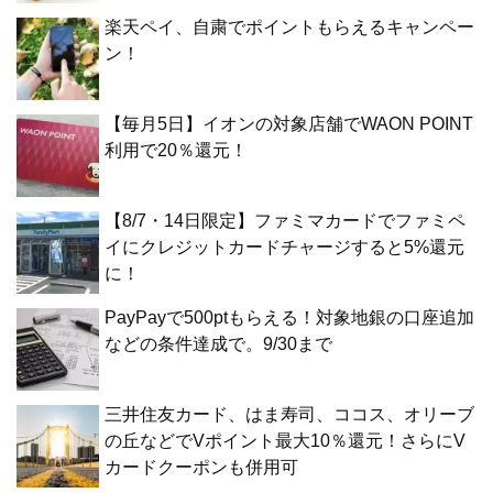
楽天ペイ、自粛でポイントもらえるキャンペー
ン！
【毎月5日】イオンの対象店舗でWAON POINT
利用で20％還元！
【8/7・14日限定】ファミマカードでファミペ
イにクレジットカードチャージすると5%還元
に！
PayPayで500ptもらえる！対象地銀の口座追加
などの条件達成で。9/30まで
三井住友カード、はま寿司、ココス、オリーブ
の丘などでVポイント最大10％還元！さらにV
カードクーポンも併用可