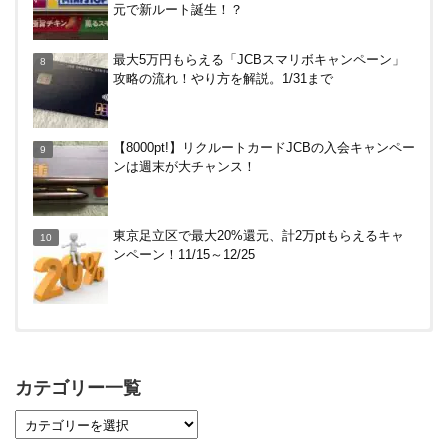
元で新ルート誕生！？
【毎月5日】イオンの対象店舗でWAON POINT利用
最大5万円もらえる「JCBスマリボキャンペーン」
で20％還元！
攻略の流れ！やり方を解説。1/31まで
【7/21まで】エアウォレット(COIN+)で最大98,300
【8000pt!】リクルートカードJCBの入会キャンペー
円分がもらえるキャンペーン！50%還元、登録、紹
ンは週末が大チャンス！
介コード wtffz4c など！条件まとめ
電車などでVisaのタッチ決済で最大20%キャッシュ
東京足立区で最大20%還元、計2万ptもらえるキャ
バック！関西の公共交通機関、札幌市営地下鉄で。
ンペーン！11/15～12/25
～12/14
【対象者限定】楽天ペイ利用で最大300ポイントも
らえる！7/1朝まで
カテゴリー一覧
【7/21まで】エアウォレット(COIN+)で最大98,300