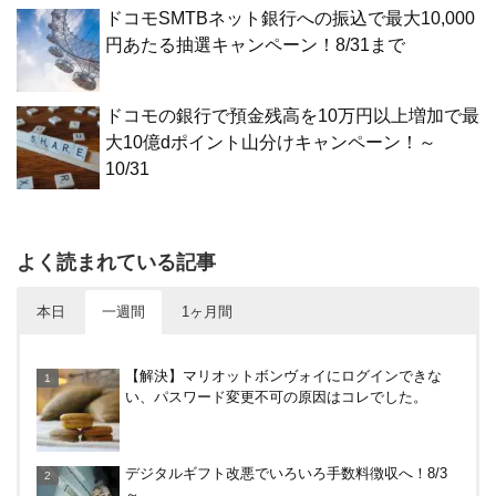
ドコモSMTBネット銀行への振込で最大10,000
円あたる抽選キャンペーン！8/31まで
ドコモの銀行で預金残高を10万円以上増加で最
大10億dポイント山分けキャンペーン！～
10/31
よく読まれている記事
本日
一週間
1ヶ月間
V NEOBANK改悪！還元率1.25%に、チャージ系対
【解決】マリオットボンヴォイにログインできな
象外へ！11月から
い、パスワード変更不可の原因はコレでした。
楽天カードから保険のお知らせが。無料らしいので
デジタルギフト改悪でいろいろ手数料徴収へ！8/3
加入したけど勧誘ヤバいかな
～