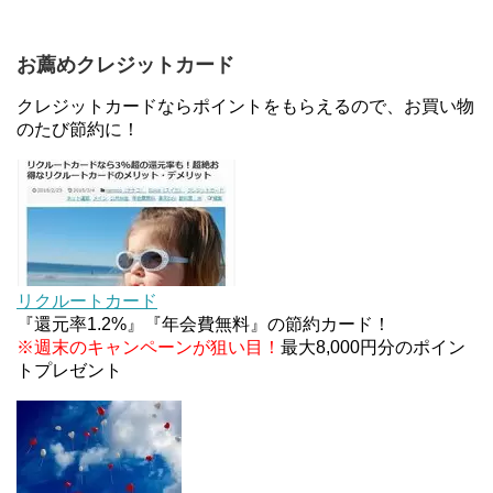
ァミリマートとミニストップで登場！WAON1%還
元で新ルート誕生！？
お薦めクレジットカード
JCBカードWでApple Pay追加時のナビダイヤル
0570を回避する方法
クレジットカードならポイントをもらえるので、お買い物
のたび節約に！
住信SBIネット銀行のデビットカードPoint＋で最大
2%還元！V NEOバンクデビットとどっちが良い？
条件などまとめ
マイナンバーカードの点字っている？デメリット3
つ
リクルートカード
『還元率1.2%』『年会費無料』の節約カード！
※週末のキャンペーンが狙い目！
最大8,000円分のポイン
トプレゼント