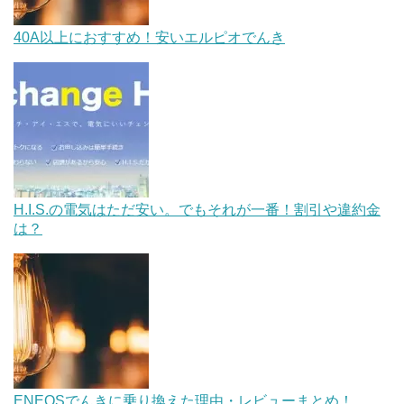
40A以上におすすめ！安いエルピオでんき
H.I.S.の電気はただ安い。でもそれが一番！割引や違約金
は？
ENEOSでんきに乗り換えた理由・レビューまとめ！