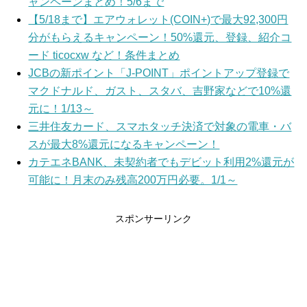
ャンペーンまとめ！5/6まで
【5/18まで】エアウォレット(COIN+)で最大92,300円
分がもらえるキャンペーン！50%還元、登録、紹介コ
ード ticocxw など！条件まとめ
JCBの新ポイント「J-POINT」ポイントアップ登録で
マクドナルド、ガスト、スタバ、吉野家などで10%還
元に！1/13～
三井住友カード、スマホタッチ決済で対象の電車・バ
スが最大8%還元になるキャンペーン！
カテエネBANK、未契約者でもデビット利用2%還元が
可能に！月末のみ残高200万円必要。1/1～
スポンサーリンク