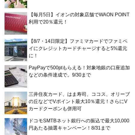
【毎月5日】イオンの対象店舗でWAON POINT
利用で20％還元！
【8/7・14日限定】ファミマカードでファミペ
イにクレジットカードチャージすると5%還元
に！
PayPayで500ptもらえる！対象地銀の口座追加
などの条件達成で。9/30まで
三井住友カード、はま寿司、ココス、オリーブ
の丘などでVポイント最大10％還元！さらにV
カードクーポンも併用可
ドコモSMTBネット銀行への振込で最大10,000
円あたる抽選キャンペーン！8/31まで