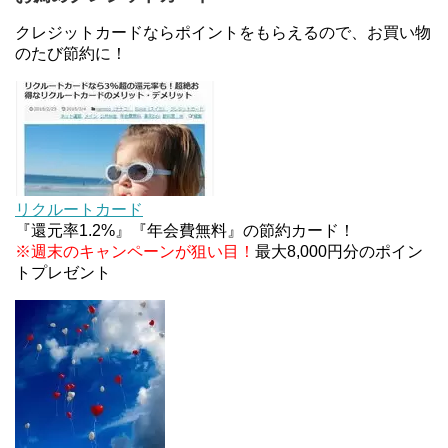
JCBカードWでApple Pay追加時のナビダイヤル
0570を回避する方法
クレジットカードならポイントをもらえるので、お買い物
のたび節約に！
住信SBIネット銀行のデビットカードPoint＋で最大
2%還元！V NEOバンクデビットとどっちが良い？
条件などまとめ
マイナンバーカードの点字っている？デメリット3
つ
リクルートカード
『還元率1.2%』『年会費無料』の節約カード！
※週末のキャンペーンが狙い目！
最大8,000円分のポイン
トプレゼント