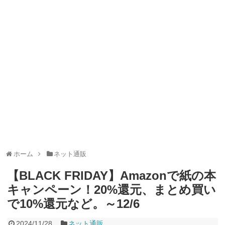
ャンペーン！8/31まで
2026年8月3日
ドコモの銀行で預金残高を10万円以上増加で最大10億dポイント
山分けキャンペーン！～10/31
2026年8月3日
デジタルギフト改悪でいろいろ手数料徴収へ！8/3～
2026年8月
1日
PayPayポイント→Vポイント交換でストア限定の制限を消す方
法
2026年8月1日
Vポイントpay利用で最大10%還元！8/31まで
2026年8月1日
V NEOBANK改悪！還元率1.25%に、チャージ系対象外へ！11
月から
2026年8月1日
ドットマネーが再開！8/12から。でも未完了のポイント有効期
限が8月末まで？
2026年7月31日
【2026年夏】dポイント交換キャンペーンが見逃せない！最大
15%増量のチャンス。8/1~31あたりまで
2026年7月31日
au PAY 残高チャージで最大10000円もらえる！じぶん銀行から
チャージで抽選。8/31まで
2026年7月29日
ホーム
ネット通販
【BLACK FRIDAY】Amazonで紙の本
キャンペーン！20%還元、まとめ買い
で10%還元など。～12/6
2024/11/28
ネット通販