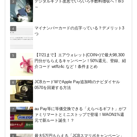
デジタルギフト改悪でいろいろ手数料徴収へ！8/3
クレジットカードチャージすると5%還元に！
～
バーガーキングがBIG割でマックを牽制！？知って
マイナンバーカードの点字っている？デメリット3
おきたい利用条件と注意点
つ
楽天ペイ、自粛でポイントもらえるキャンペーン！
【7/21まで】エアウォレット(COIN+)で最大98,300
円分がもらえるキャンペーン！50%還元、登録、紹
介コード wtffz4c など！条件まとめ
嵐山のトロッコ列車。亀岡発で大正解だった2つの
JCBカードWでApple Pay追加時のナビダイヤル
理由
0570を回避する方法
【毎月5日】イオンの対象店舗でWAON POINT利用
au Pay等に等価交換できる「えらべるギフト」がフ
で20％還元！
ァミリマートとミニストップで登場！WAON1%還
元で新ルート誕生！？
電車などでVisaのタッチ決済で最大20%キャッシュ
最大5万円もらえる「JCBスマリボキャンペーン」
バック！関西の公共交通機関、札幌市営地下鉄で。