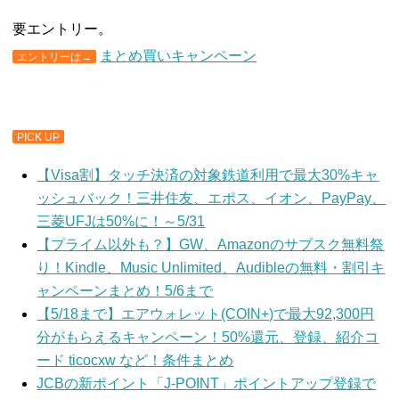
要エントリー。
まとめ買いキャンペーン
エントリーは→
PICK UP
【Visa割】タッチ決済の対象鉄道利用で最大30%キャ
ッシュバック！三井住友、エポス、イオン、PayPay、
三菱UFJは50%に！～5/31
【プライム以外も？】GW、Amazonのサブスク無料祭
り！Kindle、Music Unlimited、Audibleの無料・割引キ
ャンペーンまとめ！5/6まで
【5/18まで】エアウォレット(COIN+)で最大92,300円
分がもらえるキャンペーン！50%還元、登録、紹介コ
ード ticocxw など！条件まとめ
JCBの新ポイント「J-POINT」ポイントアップ登録で