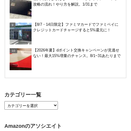
攻略の流れ！やり方を解説。1/31まで
～12/14
DanDan BANK by山陰合同銀行の貯蓄預金（ほぼ普
【8/7・14日限定】ファミマカードでファミペイに
通預金）で年利0.7％～0.9％！
クレジットカードチャージすると5%還元に！
V NEOBANK改悪！還元率1.25%に、チャージ系対
【2026年夏】dポイント交換キャンペーンが見逃せ
象外へ！11月から
ない！最大15%増量のチャンス。8/1~31あたりまで
【対象者限定】楽天ペイ利用で最大300ポイントも
らえる！7/1朝まで
カテゴリー一覧
【7/21まで】エアウォレット(COIN+)で最大98,300
円分がもらえるキャンペーン！50%還元、登録、紹
介コード wtffz4c など！条件まとめ
Amazonのアソシエイト