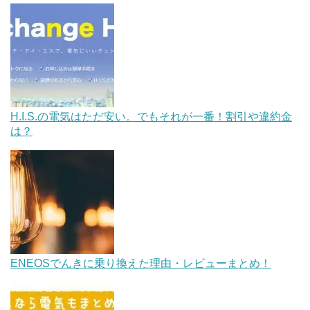
H.I.S.の電気はただ安い。でもそれが一番！割引や違約金
は？
ENEOSでんきに乗り換えた理由・レビューまとめ！