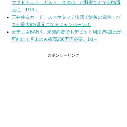
マクドナルド、ガスト、スタバ、吉野家などで10%還
元に！1/13～
三井住友カード、スマホタッチ決済で対象の電車・バ
スが最大8%還元になるキャンペーン！
カテエネBANK、未契約者でもデビット利用2%還元が
可能に！月末のみ残高200万円必要。1/1～
スポンサーリンク