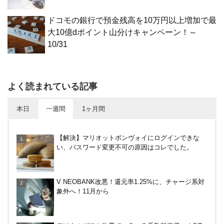
ドコモの銀行で預金残高を10万円以上増加で最
大10億dポイント山分けキャンペーン！～
10/31
よく読まれている記事
本日
一週間
1ヶ月間
PayPayで500ptもらえる！対象地銀の口座追加など
【解決】マリオットボンヴォイにログインできな
の条件達成で。9/30まで
い、パスワード変更不可の原因はコレでした。
楽天カードから保険のお知らせが。無料らしいので
V NEOBANK改悪！還元率1.25%に、チャージ系対
加入したけど勧誘ヤバいかな
象外へ！11月から
【8/7・14日限定】ファミマカードでファミペイに