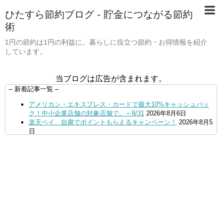
ひたすら節約ブログ - 貯金につながる節約
術
1円の節約は1円の利益に。暮らしに役立つ節約・お得情報を紹介
しています。
当ブログは広告が含まれます。
– 新着記事一覧 –
アメリカン・エキスプレス・カードで最大10%キャッシュバッ
ク！中小企業店舗の対象店舗で。～8/31
2026年8月6日
楽天ペイ、自粛でポイントもらえるキャンペーン！
2026年8月5
日
【毎月5日】イオンの対象店舗でWAON POINT利用で20％還
元！
2026年8月5日
【8/7・14日限定】ファミマカードでファミペイにクレジットカ
ードチャージすると5%還元に！
2026年8月4日
PayPayで500ptもらえる！対象地銀の口座追加などの条件達成
で。9/30まで
2026年8月4日
三井住友カード、はま寿司、ココス、オリーブの丘などでVポイ
ント最大10％還元！さらにVカードクーポンも併用可
2026年8
月4日
ドコモSMTBネット銀行への振込で最大10,000円あたる抽選キ