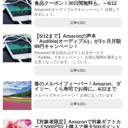
食品クーポン！30日間無料も。～6/12
Amazonのオーディブルでキャンペーン！ 活用して
みましょう。
記事を読む
【5/12まで】Amazonの声本
「Audible(オーディブル)」が3ヶ月月額
99円キャンペーン！
Amazonの本を読み上げてくれるサービス
『Audible』でキャンペーン！ お得な期間が通常より
も長くなっています。 こういう...
記事を読む
春のメルペイフィーバー！Amazon、ダ
イソー、くら寿司でお得に。4/22まで
メルペイでキャンペーン！ お得になっています。
記事を読む
【対象者限定】Amazonで対象ギフトカ
ード5000円以上購入で最大500ポイント