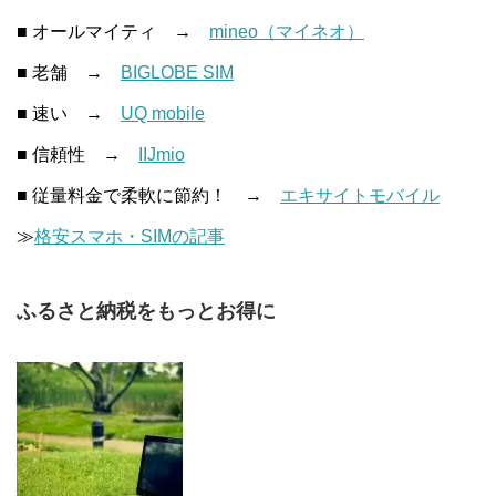
■ オールマイティ →
mineo（マイネオ）
■ 老舗 →
BIGLOBE SIM
■ 速い →
UQ mobile
■ 信頼性 →
IIJmio
■ 従量料金で柔軟に節約！ →
エキサイトモバイル
≫
格安スマホ・SIMの記事
ふるさと納税をもっとお得に