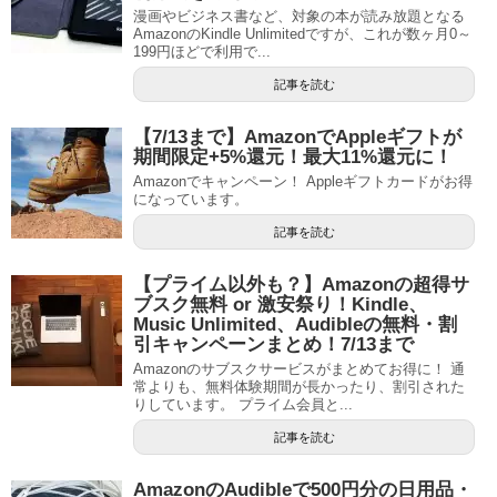
漫画やビジネス書など、対象の本が読み放題となる
AmazonのKindle Unlimitedですが、これが数ヶ月0～
199円ほどで利用で...
記事を読む
【7/13まで】AmazonでAppleギフトが
期間限定+5%還元！最大11%還元に！
Amazonでキャンペーン！ Appleギフトカードがお得
になっています。
記事を読む
【プライム以外も？】Amazonの超得サ
ブスク無料 or 激安祭り！Kindle、
Music Unlimited、Audibleの無料・割
引キャンペーンまとめ！7/13まで
Amazonのサブスクサービスがまとめてお得に！ 通
常よりも、無料体験期間が長かったり、割引された
りしています。 プライム会員と...
記事を読む
AmazonのAudibleで500円分の日用品・