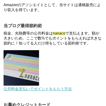
【2倍増量】PayPayカード、まるごとフラットリボ
Amazonのアソシエイトとして、当サイトは適格販売によ
登録と3回利用で10000ptがもらえるキャンペーン！
り収入を得ています。
3/31まで
ソニーフィナンシャルグループの株主限定！2万円
当ブログ最得節約術
もらえる口座開設キャンペーン。7/31まで
税金、光熱費等の公共料金は
nanaco
で支払えます。額が
大きいため、ここで数%でもポイントをもらえれば大きな
節約に！知ってる人だけ得をしている節約術です。
【対象者限定】楽天ペイで決済すると最大300ポイ
ントキャンペーン！～6/1
【解決】マリオットボンヴォイにログインできな
い、パスワード変更不可の原因はコレでした。
au Pay等に等価交換できる「えらべるギフト」がフ
公共料金支払いでポイントをもらう方法
ァミリマートとミニストップで登場！WAON1%還
元で新ルート誕生！？
お薦めクレジットカード