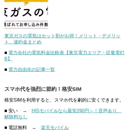
東京ガスの電気はセット割がお得！メリット・デメリッ
ト、違約金まとめ
■
電力会社の電気料金比較表【東京電力エリア・従量電灯
B】
■
電力自由化の記事一覧
スマホ代を強烈に節約！格安SIM
格安SIMを利用すると、スマホ代を劇的に安くできます。
■ 安い →
HISモバイルなら最安290円～！音声あり、
解除料なし
■ 電話無料 →
楽天モバイル