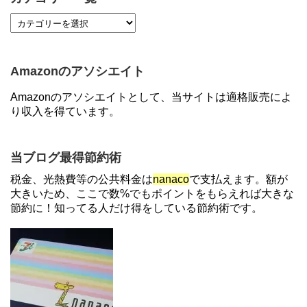
【7/21まで】エアウォレット(COIN+)で最大98,300
円分がもらえるキャンペーン！50%還元、登録、紹
介コード wtffz4c など！条件まとめ
Amazonのアソシエイト
【2倍増量】PayPayカード、まるごとフラットリボ
Amazonのアソシエイトとして、当サイトは適格販売によ
登録と3回利用で10000ptがもらえるキャンペーン！
り収入を得ています。
3/31まで
ソニーフィナンシャルグループの株主限定！2万円
当ブログ最得節約術
もらえる口座開設キャンペーン。7/31まで
税金、光熱費等の公共料金は
nanaco
で支払えます。額が
大きいため、ここで数%でもポイントをもらえれば大きな
節約に！知ってる人だけ得をしている節約術です。
【解決】マリオットボンヴォイにログインできな
い、パスワード変更不可の原因はコレでした。
【対象者限定】楽天ペイで決済すると最大300ポイ
ントキャンペーン！～6/1