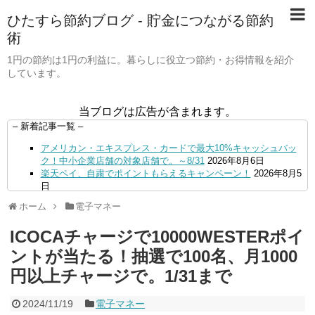
ひたすら節約ブログ - 貯金につながる節約
術
1円の節約は1円の利益に。暮らしに役立つ節約・お得情報を紹介
しています。
当ブログは広告が含まれます。
– 新着記事一覧 –
アメリカン・エキスプレス・カードで最大10%キャッシュバッ
ク！中小企業店舗の対象店舗で。～8/31
2026年8月6日
楽天ペイ、自粛でポイントもらえるキャンペーン！
2026年8月5
日
【毎月5日】イオンの対象店舗でWAON POINT利用で20％還
ホーム
電子マネー
元！
2026年8月5日
【8/7・14日限定】ファミマカードでファミペイにクレジットカ
ICOCAチャージで10000WESTERポイ
ードチャージすると5%還元に！
2026年8月4日
PayPayで500ptもらえる！対象地銀の口座追加などの条件達成
ントが当たる！抽選で100名、月1000
で。9/30まで
2026年8月4日
円以上チャージで。1/31まで
三井住友カード、はま寿司、ココス、オリーブの丘などでVポイ
ント最大10％還元！さらにVカードクーポンも併用可
2026年8
月4日
2024/11/19
電子マネー
ドコモSMTBネット銀行への振込で最大10,000円あたる抽選キ