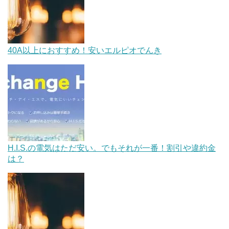
40A以上におすすめ！安いエルピオでんき
H.I.S.の電気はただ安い。でもそれが一番！割引や違約金
は？