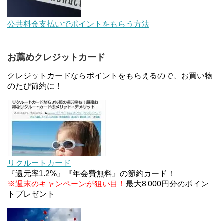
au Pay等に等価交換できる「えらべるギフト」がフ
公共料金支払いでポイントをもらう方法
ァミリマートとミニストップで登場！WAON1%還
元で新ルート誕生！？
お薦めクレジットカード
JCBカードWでApple Pay追加時のナビダイヤル
0570を回避する方法
クレジットカードならポイントをもらえるので、お買い物
のたび節約に！
住信SBIネット銀行のデビットカードPoint＋で最大
2%還元！V NEOバンクデビットとどっちが良い？
条件などまとめ
マイナンバーカードの点字っている？デメリット3
つ
リクルートカード
『還元率1.2%』『年会費無料』の節約カード！
※週末のキャンペーンが狙い目！
最大8,000円分のポイン
トプレゼント