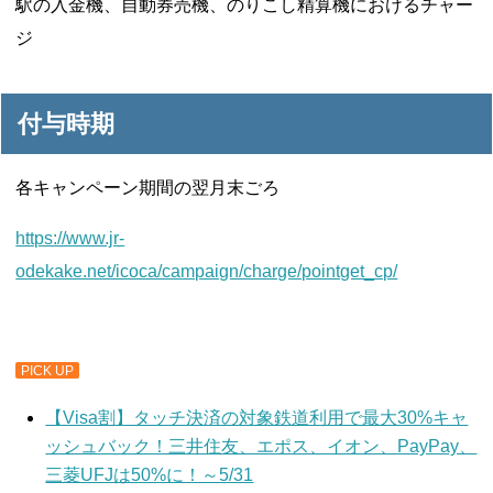
駅の入金機、自動券売機、のりこし精算機におけるチャー
ジ
付与時期
各キャンペーン期間の翌月末ごろ
https://www.jr-
odekake.net/icoca/campaign/charge/pointget_cp/
PICK UP
【Visa割】タッチ決済の対象鉄道利用で最大30%キャ
ッシュバック！三井住友、エポス、イオン、PayPay、
三菱UFJは50%に！～5/31