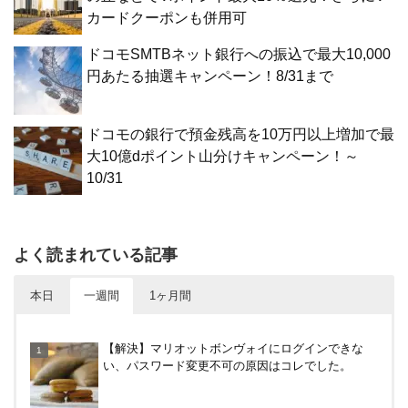
カードクーポンも併用可
ドコモSMTBネット銀行への振込で最大10,000
円あたる抽選キャンペーン！8/31まで
ドコモの銀行で預金残高を10万円以上増加で最
大10億dポイント山分けキャンペーン！～
10/31
よく読まれている記事
本日
一週間
1ヶ月間
【8/7・14日限定】ファミマカードでファミペイに
【解決】マリオットボンヴォイにログインできな
クレジットカードチャージすると5%還元に！
い、パスワード変更不可の原因はコレでした。