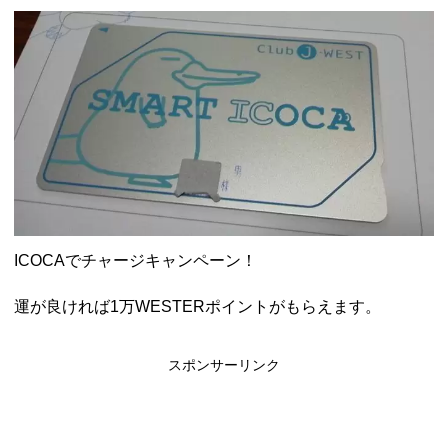
ャンペーン！8/31まで
2026年8月3日
ドコモの銀行で預金残高を10万円以上増加で最大10億dポイント
山分けキャンペーン！～10/31
2026年8月3日
デジタルギフト改悪でいろいろ手数料徴収へ！8/3～
2026年8月
1日
PayPayポイント→Vポイント交換でストア限定の制限を消す方
法
2026年8月1日
Vポイントpay利用で最大10%還元！8/31まで
2026年8月1日
V NEOBANK改悪！還元率1.25%に、チャージ系対象外へ！11
月から
2026年8月1日
ドットマネーが再開！8/12から。でも未完了のポイント有効期
限が8月末まで？
2026年7月31日
【2026年夏】dポイント交換キャンペーンが見逃せない！最大
15%増量のチャンス。8/1~31あたりまで
2026年7月31日
ICOCAでチャージキャンペーン！
au PAY 残高チャージで最大10000円もらえる！じぶん銀行から
チャージで抽選。8/31まで
2026年7月29日
運が良ければ1万WESTERポイントがもらえます。
スポンサーリンク