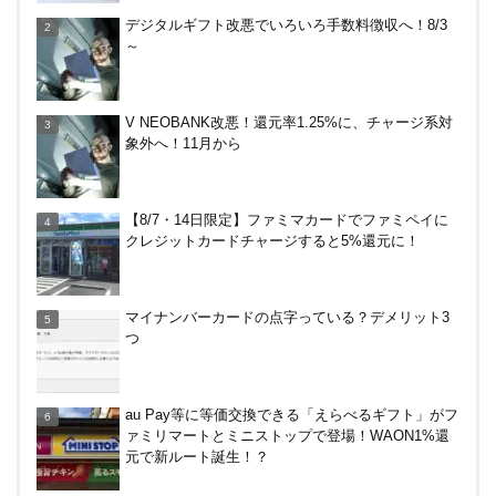
30倍！イオンカードセレクトは界王拳なみに金利を
デジタルギフト改悪でいろいろ手数料徴収へ！8/3
上げる鍵になる！オートチャージなどメリット・デ
～
メリットまとめ
アメリカン・エキスプレス・カードで最大10%キャ
V NEOBANK改悪！還元率1.25%に、チャージ系対
ッシュバック！中小企業店舗の対象店舗で。～8/31
象外へ！11月から
やっぱり裏切らない！無印良品のクッション（丸
【8/7・14日限定】ファミマカードでファミペイに
型）を3ヶ月使ってみた感想
クレジットカードチャージすると5%還元に！
嵐山のトロッコ列車。亀岡発で大正解だった2つの
マイナンバーカードの点字っている？デメリット3
理由
つ
DanDan BANK by山陰合同銀行の貯蓄預金（ほぼ普
au Pay等に等価交換できる「えらべるギフト」がフ
通預金）で年利0.7％～0.9％！
ァミリマートとミニストップで登場！WAON1%還
元で新ルート誕生！？
デジタルギフト改悪でいろいろ手数料徴収へ！8/3