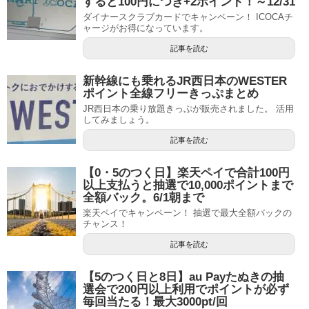
すると100円につき+2ポイント！～12/31
ダイナースクラブカードでキャンペーン！ ICOCAチ
ャージがお得になっています。
記事を読む
新幹線にも乗れるJR西日本のWESTER
ポイント全線フリーきっぷまとめ
JR西日本の乗り放題きっぷが販売されました。 活用
してみましょう。
記事を読む
【0・5のつく日】楽天ペイで合計100円
以上支払うと抽選で10,000ポイントまで
全額バック。6/1朝まで
楽天ペイでキャンペーン！ 抽選で最大全額バックの
チャンス！
記事を読む
【5のつく日と8日】au Payたぬきの抽
選会で200円以上利用でポイントが必ず
毎回当たる！最大3000pt/回