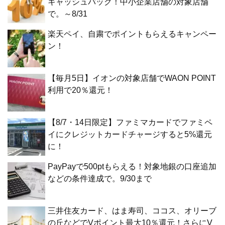
キャッシュバック！中小企業店舗の対象店舗
で。～8/31
楽天ペイ、自粛でポイントもらえるキャンペー
ン！
【毎月5日】イオンの対象店舗でWAON POINT
利用で20％還元！
【8/7・14日限定】ファミマカードでファミペ
イにクレジットカードチャージすると5%還元
に！
PayPayで500ptもらえる！対象地銀の口座追加
などの条件達成で。9/30まで
三井住友カード、はま寿司、ココス、オリーブ
の丘などでVポイント最大10％還元！さらにV