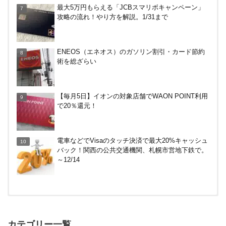
最大5万円もらえる「JCBスマリボキャンペーン」
～
攻略の流れ！やり方を解説。1/31まで
ドコモSMTBネット銀行への振込で最大10,000円あ
ENEOS（エネオス）のガソリン割引・カード節約
たる抽選キャンペーン！8/31まで
術を総ざらい
PayPayで500ptもらえる！対象地銀の口座追加など
【毎月5日】イオンの対象店舗でWAON POINT利用
の条件達成で。9/30まで
で20％還元！
電車などでVisaのタッチ決済で最大20%キャッシュ
バック！関西の公共交通機関、札幌市営地下鉄で。
～12/14
【対象者限定】楽天ペイ利用で最大300ポイントも
らえる！7/1朝まで
カテゴリー一覧