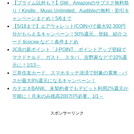
【プライム以外も？】GW、Amazonのサブスク無料祭
り！Kindle、Music Unlimited、Audibleの無料・割引キ
ャンペーンまとめ！5/6まで
【5/18まで】エアウォレット(COIN+)で最大92,300円
分がもらえるキャンペーン！50%還元、登録、紹介コ
ード ticocxw など！条件まとめ
JCBの新ポイント「J-POINT」ポイントアップ登録で
マクドナルド、ガスト、スタバ、吉野家などで10%還
元に！1/13～
三井住友カード、スマホタッチ決済で対象の電車・バ
スが最大8%還元になるキャンペーン！
カテエネBANK、未契約者でもデビット利用2%還元が
可能に！月末のみ残高200万円必要。1/1～
スポンサーリンク