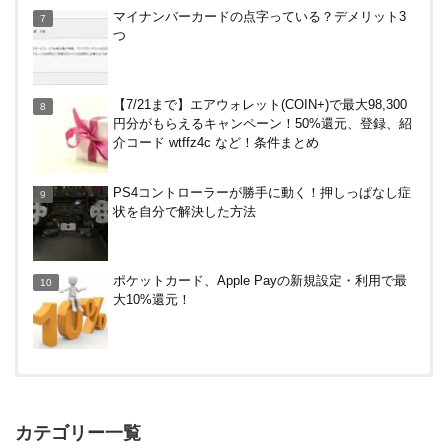
【8/7・14日限定】ファミマカードでファミペイに
マイナンバーカードの点字っている？デメリット3
クレジットカードチャージすると5%還元に！
つ
【7/21まで】エアウォレット(COIN+)で最大98,300
円分がもらえるキャンペーン！50%還元、登録、紹
介コード wtffz4c など！条件まとめ
PS4コントローラーが勝手に動く！押しっぱなし症
状を自分で解決した方法
ポケットカード、Apple Payの新規設定・利用で最
大10%還元！
【対象者限定】楽天ペイ利用で最大300ポイントも
らえる！7/1朝まで
カテゴリー一覧