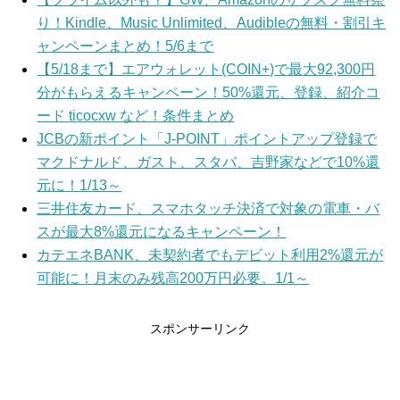
り！Kindle、Music Unlimited、Audibleの無料・割引キ
ャンペーンまとめ！5/6まで
【5/18まで】エアウォレット(COIN+)で最大92,300円
分がもらえるキャンペーン！50%還元、登録、紹介コ
ード ticocxw など！条件まとめ
JCBの新ポイント「J-POINT」ポイントアップ登録で
マクドナルド、ガスト、スタバ、吉野家などで10%還
元に！1/13～
三井住友カード、スマホタッチ決済で対象の電車・バ
スが最大8%還元になるキャンペーン！
カテエネBANK、未契約者でもデビット利用2%還元が
可能に！月末のみ残高200万円必要。1/1～
スポンサーリンク