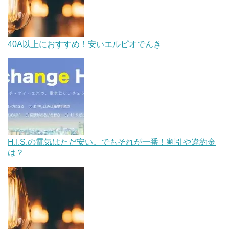
40A以上におすすめ！安いエルピオでんき
H.I.S.の電気はただ安い。でもそれが一番！割引や違約金
は？