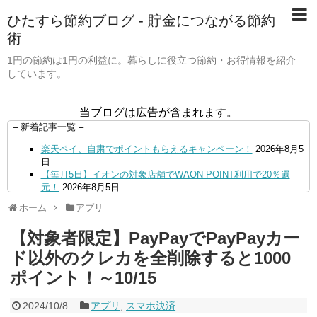
ひたすら節約ブログ - 貯金につながる節約
術
1円の節約は1円の利益に。暮らしに役立つ節約・お得情報を紹介
しています。
当ブログは広告が含まれます。
– 新着記事一覧 –
楽天ペイ、自粛でポイントもらえるキャンペーン！
2026年8月5
日
【毎月5日】イオンの対象店舗でWAON POINT利用で20％還
元！
2026年8月5日
【8/7・14日限定】ファミマカードでファミペイにクレジットカ
ホーム
アプリ
ードチャージすると5%還元に！
2026年8月4日
PayPayで500ptもらえる！対象地銀の口座追加などの条件達成
【対象者限定】PayPayでPayPayカー
で。9/30まで
2026年8月4日
三井住友カード、はま寿司、ココス、オリーブの丘などでVポイ
ド以外のクレカを全削除すると1000
ント最大10％還元！さらにVカードクーポンも併用可
2026年8
ポイント！～10/15
月4日
ドコモSMTBネット銀行への振込で最大10,000円あたる抽選キ
ャンペーン！8/31まで
2026年8月3日
2024/10/8
アプリ
,
スマホ決済
ドコモの銀行で預金残高を10万円以上増加で最大10億dポイント