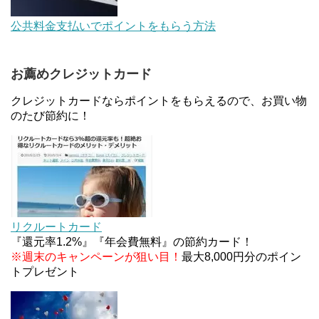
au Pay等に等価交換できる「えらべるギフト」がフ
公共料金支払いでポイントをもらう方法
ァミリマートとミニストップで登場！WAON1%還
元で新ルート誕生！？
お薦めクレジットカード
JCBカードWでApple Pay追加時のナビダイヤル
0570を回避する方法
クレジットカードならポイントをもらえるので、お買い物
のたび節約に！
住信SBIネット銀行のデビットカードPoint＋で最大
2%還元！V NEOバンクデビットとどっちが良い？
条件などまとめ
マイナンバーカードの点字っている？デメリット3
つ
リクルートカード
『還元率1.2%』『年会費無料』の節約カード！
※週末のキャンペーンが狙い目！
最大8,000円分のポイン
トプレゼント