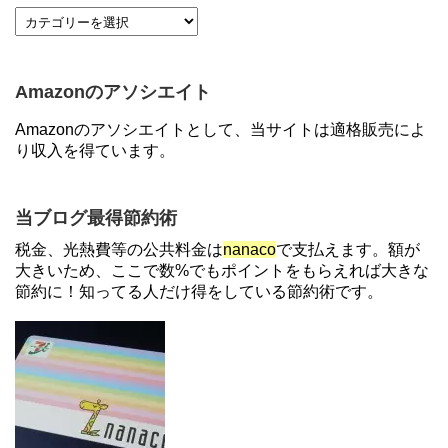
【7/21まで】エアウォレット(COIN+)で最大98,300
円分がもらえるキャンペーン！50%還元、登録、紹
介コード wtffz4c など！条件まとめ
Amazonのアソシエイト
ソニーフィナンシャルグループの株主限定！2万円
Amazonのアソシエイトとして、当サイトは適格販売によ
もらえる口座開設キャンペーン。7/31まで
り収入を得ています。
【2倍増量】PayPayカード、まるごとフラットリボ
当ブログ最得節約術
登録と3回利用で10000ptがもらえるキャンペーン！
税金、光熱費等の公共料金は
nanaco
で支払えます。額が
3/31まで
大きいため、ここで数%でもポイントをもらえれば大きな
節約に！知ってる人だけ得をしている節約術です。
【対象者限定】楽天ペイで決済すると最大300ポイ
ントキャンペーン！～6/1
【解決】マリオットボンヴォイにログインできな
い、パスワード変更不可の原因はコレでした。