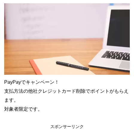
山分けキャンペーン！～10/31
2026年8月3日
デジタルギフト改悪でいろいろ手数料徴収へ！8/3～
2026年8月
1日
PayPayポイント→Vポイント交換でストア限定の制限を消す方
法
2026年8月1日
Vポイントpay利用で最大10%還元！8/31まで
2026年8月1日
V NEOBANK改悪！還元率1.25%に、チャージ系対象外へ！11
月から
2026年8月1日
ドットマネーが再開！8/12から。でも未完了のポイント有効期
限が8月末まで？
2026年7月31日
【2026年夏】dポイント交換キャンペーンが見逃せない！最大
15%増量のチャンス。8/1~31あたりまで
2026年7月31日
au PAY 残高チャージで最大10000円もらえる！じぶん銀行から
チャージで抽選。8/31まで
2026年7月29日
【7/31まで】ヤフーショッピング商品券買うと今だけ4％増量！
PayPayでキャンペーン！
Yahoo!ふるさと納税で使おう
2026年7月27日
支払方法の他社クレジットカード削除でポイントがもらえ
ます。
対象者限定です。
スポンサーリンク