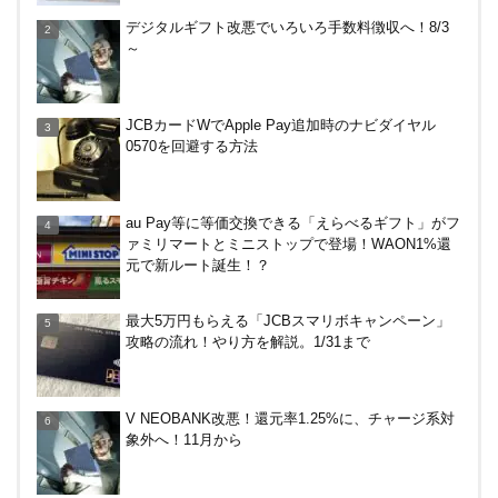
ENEOS（エネオス）のガソリン割引・カード節約
デジタルギフト改悪でいろいろ手数料徴収へ！8/3
術を総ざらい
～
マイナンバーカードの点字っている？デメリット3
JCBカードWでApple Pay追加時のナビダイヤル
つ
0570を回避する方法
【毎月5日】イオンの対象店舗でWAON POINT利用
au Pay等に等価交換できる「えらべるギフト」がフ
で20％還元！
ァミリマートとミニストップで登場！WAON1%還
元で新ルート誕生！？
【7/21まで】エアウォレット(COIN+)で最大98,300
最大5万円もらえる「JCBスマリボキャンペーン」
円分がもらえるキャンペーン！50%還元、登録、紹
攻略の流れ！やり方を解説。1/31まで
介コード wtffz4c など！条件まとめ
デジタルギフト改悪でいろいろ手数料徴収へ！8/3
V NEOBANK改悪！還元率1.25%に、チャージ系対
～
象外へ！11月から