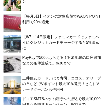
ン！
【毎月5日】イオンの対象店舗でWAON POINT
利用で20％還元！
【8/7・14日限定】ファミマカードでファミペ
イにクレジットカードチャージすると5%還元
に！
PayPayで500ptもらえる！対象地銀の口座追加
などの条件達成で。9/30まで
三井住友カード、はま寿司、ココス、オリーブ
の丘などでVポイント最大10％還元！さらにV
カードクーポンも併用可
ドコモSMTBネット銀行への振込で最大10,000
円あたる抽選キャンペーン！8/31まで