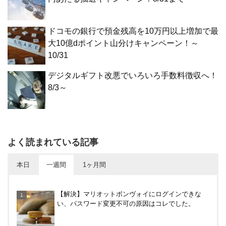
ドコモの銀行で預金残高を10万円以上増加で最
大10億dポイント山分けキャンペーン！～
10/31
デジタルギフト改悪でいろいろ手数料徴収へ！
8/3～
よく読まれている記事
本日
一週間
1ヶ月間
ケーズデンキのあんしんパスポートで5%現金値引
【解決】マリオットボンヴォイにログインできな
きを体験！使ってわかった便利さ
い、パスワード変更不可の原因はコレでした。