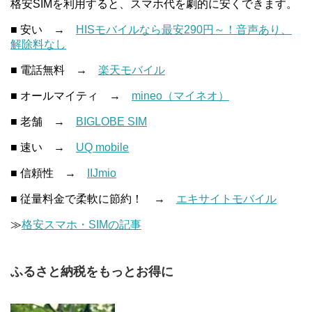
格安SIMを利用すると、スマホ代を劇的に安くできます。
■ 安い →
HISモバイルなら最安290円～！音声あり、
解除料なし
■ 電話無料 →
楽天モバイル
■ オールマイティ →
mineo（マイネオ）
■ 老舗 →
BIGLOBE SIM
■ 速い →
UQ mobile
■ 信頼性 →
IIJmio
■ 従量料金で柔軟に節約！ →
エキサイトモバイル
≫
格安スマホ・SIMの記事
ふるさと納税をもっとお得に