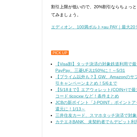
割引上限が低いので、20%割引ならちょっ
てみましょう。
エディオン、100満ボルト×au PAY｜最
PICK UP
【Visa割】タッチ決済の対象鉄道利用で
PayPay、三菱UFJは50%に！～5/31
【プライム以外も？】GW、Amazonのサブスク無料
引キャンペーンまとめ！5/6まで
【5/18まで】エアウォレット(COIN+)
コード ticocxw など！条件まとめ
JCBの新ポイント「J-POINT」ポイン
還元に！1/13～
三井住友カード、スマホタッチ決済で対象
カテエネBANK、未契約者でもデビット利用