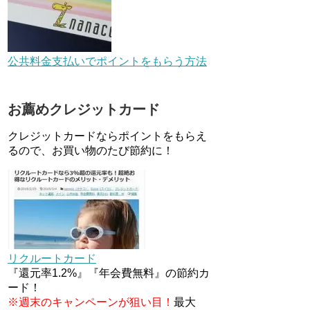
ド変更不可の原因はコレでし
た。
au Pay等に等価交換できる「え
らべるギフト」がファミリマー
公共料金支払いでポイントをもらう方法
トとミニストップで登場！
WAON1%還元で新ルート誕
生！？
お薦めクレジットカード
JCBカードWでApple Pay追加
時のナビダイヤル0570を回避す
クレジットカードならポイントをもらえ
る方法
るので、お買い物のたび節約に！
住信SBIネット銀行のデビット
カードPoint＋で最大2%還元！
V NEOバンクデビットとどっち
が良い？条件などまとめ
マイナンバーカードの点字って
いる？デメリット3つ
リクルートカード
『還元率1.2%』『年会費無料』の節約カ
ード！
※週末のキャンペーンが狙い目！
最大