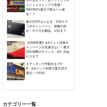
らべるギフト」がファミリマー
に！
トとミニストップで登場！
ENEOS（エネオス）のガソリ
WAON1%還元で新ルート誕
ン割引・カード節約術を総ざら
生！？
い
最大5万円もらえる「JCBスマ
リボキャンペーン」攻略の流
楽天ペイ、自粛でポイントもら
れ！やり方を解説。1/31まで
えるキャンペーン！
【2026年夏】dポイント交換キ
ャンペーンが見逃せない！最大
マイナンバーカードの点字って
15%増量のチャンス。8/1~31あ
いる？デメリット3つ
たりまで
エディオンで半額分までV・
R・dポイント利用で最大20％
還元！〜5/10
【対象者限定】楽天ペイ利用で
最大300ポイントもらえる！7/1
カテゴリー一覧
朝まで