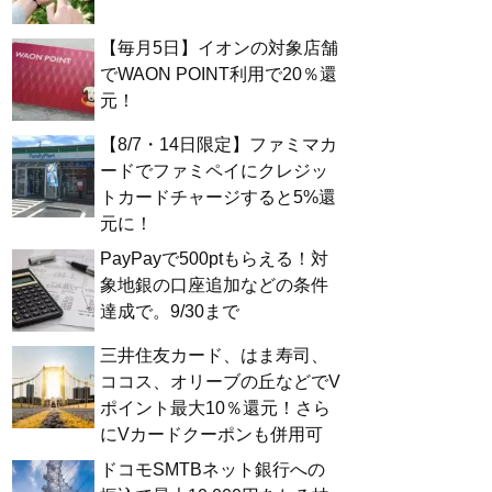
【毎月5日】イオンの対象店舗
でWAON POINT利用で20％還
元！
【8/7・14日限定】ファミマカ
ードでファミペイにクレジッ
トカードチャージすると5%還
元に！
PayPayで500ptもらえる！対
象地銀の口座追加などの条件
達成で。9/30まで
三井住友カード、はま寿司、
ココス、オリーブの丘などでV
ポイント最大10％還元！さら
にVカードクーポンも併用可
ドコモSMTBネット銀行への