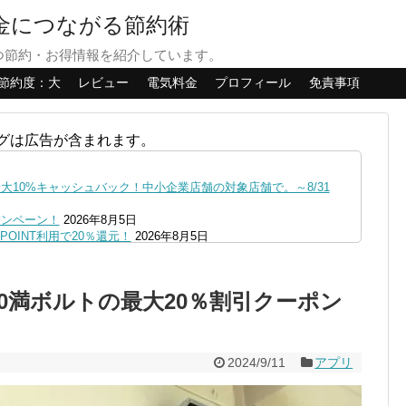
貯金につながる節約術
つ節約・お得情報を紹介しています。
節約度：大
レビュー
電気料金
プロフィール
免責事項
グは広告が含まれます。
10%キャッシュバック！中小企業店舗の対象店舗で。～8/31
ャンペーン！
2026年8月5日
OINT利用で20％還元！
2026年8月5日
ファミペイにクレジットカードチャージすると5%還元に！
2026年8月
の口座追加などの条件達成で。9/30まで
2026年8月4日
100満ボルトの最大20％割引クーポン
リーブの丘などでVポイント最大10％還元！さらにVカードクーポ
0,000円あたる抽選キャンペーン！8/31まで
2026年8月3日
で最大10億dポイント山分けキャンペーン！～10/31
2026年8月3
2024/9/11
アプリ
へ！8/3～
2026年8月1日
ストア限定の制限を消す方法
2026年8月1日