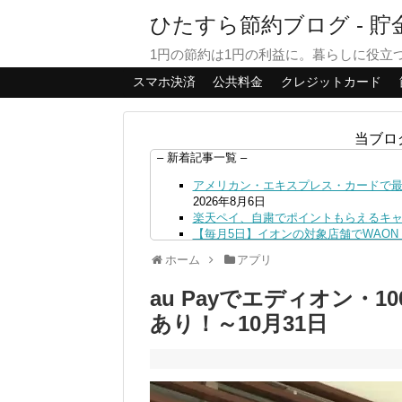
ひたすら節約ブログ - 
1円の節約は1円の利益に。暮らしに役立
スマホ決済
公共料金
クレジットカード
当ブロ
– 新着記事一覧 –
アメリカン・エキスプレス・カードで最大
2026年8月6日
楽天ペイ、自粛でポイントもらえるキ
【毎月5日】イオンの対象店舗でWAON P
【8/7・14日限定】ファミマカードで
ホーム
アプリ
4日
PayPayで500ptもらえる！対象地銀
au Payでエディオン・
三井住友カード、はま寿司、ココス、オ
ンも併用可
2026年8月4日
あり！～10月31日
ドコモSMTBネット銀行への振込で最大1
ドコモの銀行で預金残高を10万円以上増加
日
デジタルギフト改悪でいろいろ手数料徴収
PayPayポイント→Vポイント交換で