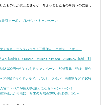
としたものしか買えませんが、ちょっとしたものを買うのに使っ
大20％割引クーポンプレゼントキャンペーン
最大30%キャッシュバック！三井住友、エポス、イオン、
祭り！Kindle、Music Unlimited、Audibleの無料・割
で最大92,300円分がもらえるキャンペーン！50%還元、登録、紹介
トアップ登録でマクドナルド、ガスト、スタバ、吉野家などで10%
の電車・バスが最大8%還元になるキャンペーン！
2%還元が可能に！月末のみ残高200万円必要。1/1～