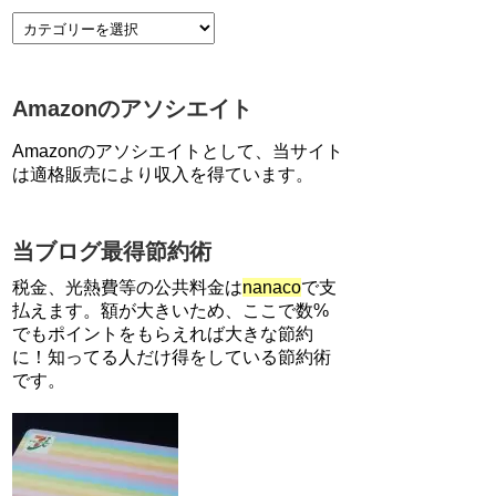
【7/21まで】エアウォレット
(COIN+)で最大98,300円分がも
らえるキャンペーン！50%還
Amazonのアソシエイト
元、登録、紹介コード wtffz4c
など！条件まとめ
Amazonのアソシエイトとして、当サイト
【2倍増量】PayPayカード、ま
は適格販売により収入を得ています。
るごとフラットリボ登録と3回
利用で10000ptがもらえるキャ
ンペーン！3/31まで
当ブログ最得節約術
ソニーフィナンシャルグループ
の株主限定！2万円もらえる口
税金、光熱費等の公共料金は
nanaco
で支
座開設キャンペーン。7/31まで
払えます。額が大きいため、ここで数%
でもポイントをもらえれば大きな節約
に！知ってる人だけ得をしている節約術
【対象者限定】楽天ペイで決済
すると最大300ポイントキャン
です。
ペーン！～6/1
【解決】マリオットボンヴォイ
にログインできない、パスワー