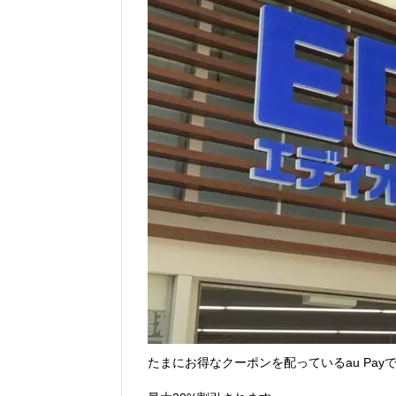
Vポイントpay利用で最大10%還元！8/3
V NEOBANK改悪！還元率1.25%に
ドットマネーが再開！8/12から。でも
【2026年夏】dポイント交換キャンペー
2026年7月31日
au PAY 残高チャージで最大10000
たまにお得なクーポンを配っているau Pa