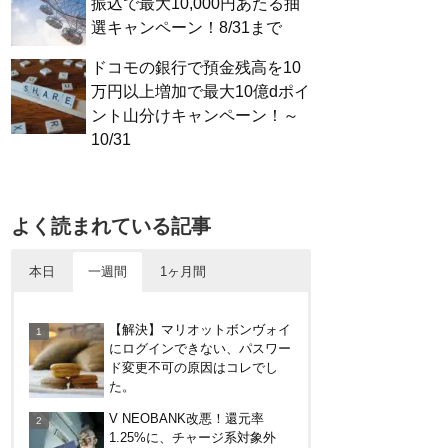
振込で最大10,000円あたる抽
選キャンペーン！8/31まで
ドコモの銀行で預金残高を10
万円以上増加で最大10億dポイ
ント山分けキャンペーン！～
10/31
よく読まれている記事
本日
一週間
1ヶ月間
電車などでVisaのタッチ決済で
【解決】マリオットボンヴォイ
最大20%キャッシュバック！関
にログインできない、パスワー
西の公共交通機関、札幌市営地
ド変更不可の原因はコレでし
下鉄で。～12/14
た。
楽天カードから保険のお知らせ
V NEOBANK改悪！還元率
が。無料らしいので加入したけ
1.25%に、チャージ系対象外
ど勧誘ヤバいかな