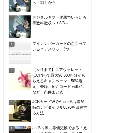
へ！11月から
DanDan BANK by山陰合同銀行
デジタルギフト改悪でいろいろ
の貯蓄預金（ほぼ普通預金）で
手数料徴収へ！8/3～
年利0.7％～0.9％！
バーガーキングがBIG割でマッ
マイナンバーカードの点字って
クを牽制！？知っておきたい利
いる？デメリット3つ
用条件と注意点
V NEOBANK改悪！還元率
【7/21まで】エアウォレット
1.25%に、チャージ系対象外
(COIN+)で最大98,300円分がも
へ！11月から
らえるキャンペーン！50%還
元、登録、紹介コード wtffz4c
嵐山のトロッコ列車。亀岡発で
など！条件まとめ
大正解だった2つの理由
JCBカードWでApple Pay追加
時のナビダイヤル0570を回避す
る方法
【8/7・14日限定】ファミマカ
ードでファミペイにクレジット
au Pay等に等価交換できる「え
カードチャージすると5%還元