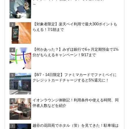
～
HISの電気はただ安いだけ。でもそれが一番！割引
【対象者限定】楽天ペイ利用で最大300ポイントも
や違約金は？
らえる！7/1朝まで
JRキューポから永久不滅ポイント、dポイントに交
【何かあった？】みずほ銀行で6ヶ月定期預金で1%
換する方法！重要注意点あり
分がもらえるキャンペーン！9/17まで
【解決】マリオットボンヴォイにログインできな
【8/7・14日限定】ファミマカードでファミペイに
い、パスワード変更不可の原因はコレでした。
クレジットカードチャージすると5%還元に！
終了、全て150円以上に→【なおも15円で買える裏
イオンラウンジ体験記！利用条件や使える時間、同
技あり】Amazonギフト券の最低額が100円～に改
伴者人数などを紹介
悪！デジタルは10倍に
【7/31まで】ヤフーショッピング商品券買うと今だ
越谷の花田苑でホタル（蛍）を見てきた！駐車場は
け4％増量！Yahoo!ふるさと納税で使おう