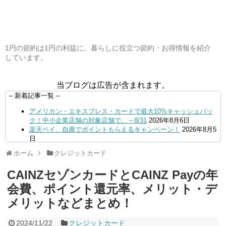
1円の節約は1円の利益に。暮らしに役立つ節約・お得情報を紹介
しています。
当ブログは広告が含まれます。
– 新着記事一覧 –
アメリカン・エキスプレス・カードで最大10%キャッシュバッ
ク！中小企業店舗の対象店舗で。～8/31
2026年8月6日
楽天ペイ、自粛でポイントもらえるキャンペーン！
2026年8月5
日
【毎月5日】イオンの対象店舗でWAON POINT利用で20％還
ホーム
クレジットカード
元！
2026年8月5日
【8/7・14日限定】ファミマカードでファミペイにクレジットカ
CAINZセゾンカードとCAINZ Payの年
ードチャージすると5%還元に！
2026年8月4日
PayPayで500ptもらえる！対象地銀の口座追加などの条件達成
会費、ポイント還元率、メリット・デ
で。9/30まで
2026年8月4日
メリットなどまとめ！
三井住友カード、はま寿司、ココス、オリーブの丘などでVポイ
ント最大10％還元！さらにVカードクーポンも併用可
2026年8
月4日
2024/11/22
クレジットカード