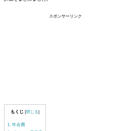
スポンサーリンク
もくじ
[
閉じる
]
1.
年会費