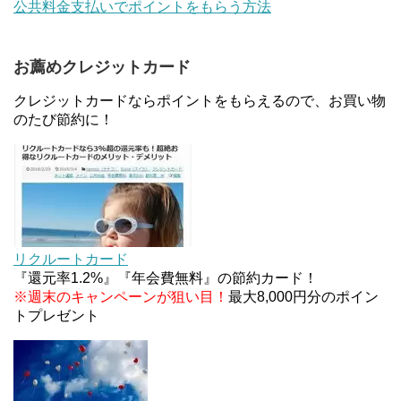
公共料金支払いでポイントをもらう方法
～
お薦めクレジットカード
au Pay等に等価交換できる「えらべるギフト」がフ
ァミリマートとミニストップで登場！WAON1%還
クレジットカードならポイントをもらえるので、お買い物
元で新ルート誕生！？
のたび節約に！
JCBカードWでApple Pay追加時のナビダイヤル
0570を回避する方法
ソニーフィナンシャルグループの株主限定！2万円
もらえる口座開設キャンペーン。7/31まで
リクルートカード
『還元率1.2%』『年会費無料』の節約カード！
※週末のキャンペーンが狙い目！
最大8,000円分のポイン
トプレゼント