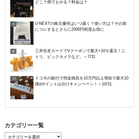
どこ？雨でもやる？料金は？
U-NEXTの株主優待はいつ届く？使い方は？その前
にコレするとさらに2000円程度お得に
三井住友カードでVクーポンで最大+10％還元！ニ
トリ、ビックカメラなど。～7/31
ドコモの銀行で預金残高を10万円以上増加で最大10
億dポイント山分けキャンペーン！～10/31
【対象者限定】楽天ペイ利用で最大300ポイントも
らえる！7/1朝まで
カテゴリー一覧