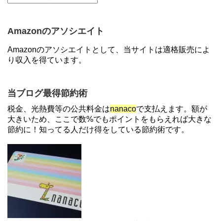
【7/21まで】エアウォレット(COIN+)で最大98,300
円分がもらえるキャンペーン！50%還元、登録、紹
介コード wtffz4c など！条件まとめ
Amazonのアソシエイト
【2倍増量】PayPayカード、まるごとフラットリボ
Amazonのアソシエイトとして、当サイトは適格販売によ
登録と3回利用で10000ptがもらえるキャンペーン！
り収入を得ています。
3/31まで
【解決】マリオットボンヴォイにログインできな
当ブログ最得節約術
い、パスワード変更不可の原因はコレでした。
税金、光熱費等の公共料金は
nanaco
で支払えます。額が
大きいため、ここで数%でもポイントをもらえれば大きな
節約に！知ってる人だけ得をしている節約術です。
住信SBIネット銀行のデビットカードPoint＋で最大
2%還元！V NEOバンクデビットとどっちが良い？
条件などまとめ
【対象者限定】楽天ペイで決済すると最大300ポイ
ントキャンペーン！～6/1
デジタルギフト改悪でいろいろ手数料徴収へ！8/3