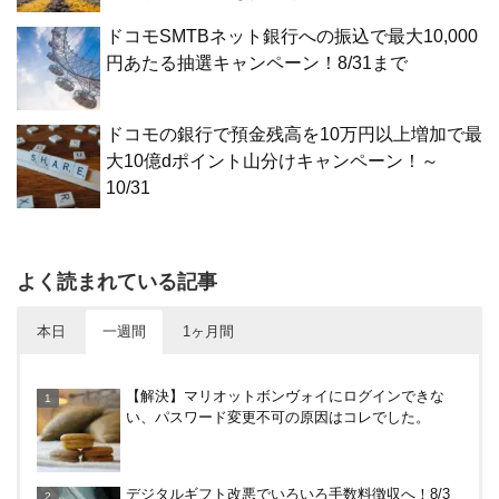
ドコモSMTBネット銀行への振込で最大10,000
円あたる抽選キャンペーン！8/31まで
ドコモの銀行で預金残高を10万円以上増加で最
大10億dポイント山分けキャンペーン！～
10/31
よく読まれている記事
本日
一週間
1ヶ月間
めいぷる～ぷバスは広島観光でお得！一日乗車券売
【解決】マリオットボンヴォイにログインできな
り場やメリット・デメリットを解説
い、パスワード変更不可の原因はコレでした。
尾道駅から千光寺への行き方（アクセス）徹底ガイ
デジタルギフト改悪でいろいろ手数料徴収へ！8/3
ド！