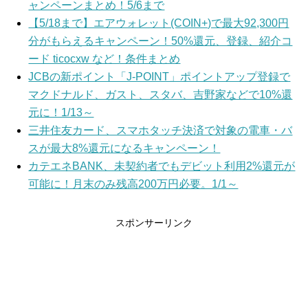
ャンペーンまとめ！5/6まで
【5/18まで】エアウォレット(COIN+)で最大92,300円
分がもらえるキャンペーン！50%還元、登録、紹介コ
ード ticocxw など！条件まとめ
JCBの新ポイント「J-POINT」ポイントアップ登録で
マクドナルド、ガスト、スタバ、吉野家などで10%還
元に！1/13～
三井住友カード、スマホタッチ決済で対象の電車・バ
スが最大8%還元になるキャンペーン！
カテエネBANK、未契約者でもデビット利用2%還元が
可能に！月末のみ残高200万円必要。1/1～
スポンサーリンク