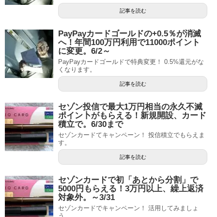
記事を読む
PayPayカードゴールドの+0.5％が消滅
へ！年間100万円利用で11000ポイント
に変更。6/2～
PayPayカードゴールドで特典変更！ 0.5%還元がな
くなります。
記事を読む
セゾン投信で最大1万円相当の永久不滅
ポイン卜がもらえる！新規開設、カード
積立で。6/30まで
セゾンカードてキャンペーン！ 投信積立でもらえま
す。
記事を読む
セゾンカードで初「あとから分割」で
5000円もらえる！3万円以上、繰上返済
対象外。～3/31
セゾンカードでキャンペーン！ 活用してみましょ
う。