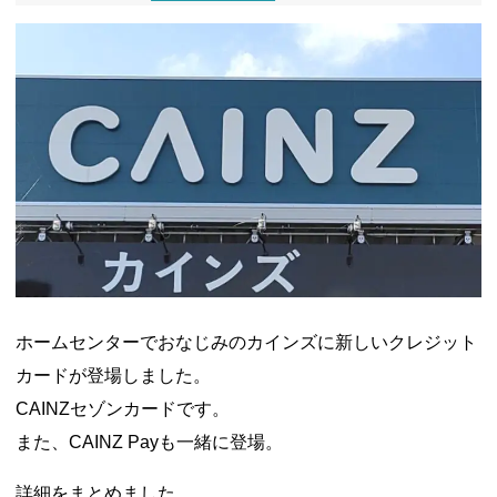
ドコモSMTBネット銀行への振込で最大10,000円あたる抽選キ
ャンペーン！8/31まで
2026年8月3日
ドコモの銀行で預金残高を10万円以上増加で最大10億dポイント
山分けキャンペーン！～10/31
2026年8月3日
デジタルギフト改悪でいろいろ手数料徴収へ！8/3～
2026年8月
1日
PayPayポイント→Vポイント交換でストア限定の制限を消す方
法
2026年8月1日
Vポイントpay利用で最大10%還元！8/31まで
2026年8月1日
V NEOBANK改悪！還元率1.25%に、チャージ系対象外へ！11
月から
2026年8月1日
ドットマネーが再開！8/12から。でも未完了のポイント有効期
限が8月末まで？
2026年7月31日
【2026年夏】dポイント交換キャンペーンが見逃せない！最大
15%増量のチャンス。8/1~31あたりまで
2026年7月31日
au PAY 残高チャージで最大10000円もらえる！じぶん銀行から
チャージで抽選。8/31まで
2026年7月29日
ホームセンターでおなじみのカインズに新しいクレジット
カードが登場しました。
CAINZセゾンカードです。
また、CAINZ Payも一緒に登場。
詳細をまとめました。