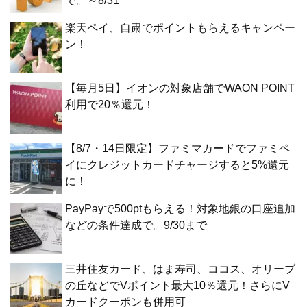
で。～8/31
楽天ペイ、自粛でポイントもらえるキャンペー
ン！
【毎月5日】イオンの対象店舗でWAON POINT
利用で20％還元！
【8/7・14日限定】ファミマカードでファミペ
イにクレジットカードチャージすると5%還元
に！
PayPayで500ptもらえる！対象地銀の口座追加
などの条件達成で。9/30まで
三井住友カード、はま寿司、ココス、オリーブ
の丘などでVポイント最大10％還元！さらにV
カードクーポンも併用可