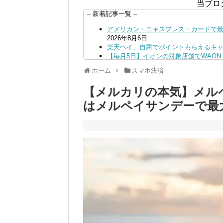
当ブロ
– 新着記事一覧 –
アメリカン・エキスプレス・カードで最大
2026年8月6日
楽天ペイ、自粛でポイントもらえるキ
【毎月5日】イオンの対象店舗でWAON P
【8/7・14日限定】ファミマカードで
ホーム
スマホ決済
4日
PayPayで500ptもらえる！対象地銀
【メルカリの本気】メル
三井住友カード、はま寿司、ココス、オ
ンも併用可
2026年8月4日
はメルペイサンデーで最
ドコモSMTBネット銀行への振込で最大1
ドコモの銀行で預金残高を10万円以上増加
日
デジタルギフト改悪でいろいろ手数料徴収
PayPayポイント→Vポイント交換で
Vポイントpay利用で最大10%還元！8/3
V NEOBANK改悪！還元率1.25%に
ドットマネーが再開！8/12から。でも
【2026年夏】dポイント交換キャンペー
2026年7月31日
au PAY 残高チャージで最大10000