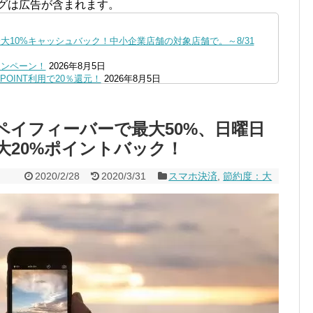
グは広告が含まれます。
10%キャッシュバック！中小企業店舗の対象店舗で。～8/31
ャンペーン！
2026年8月5日
OINT利用で20％還元！
2026年8月5日
ファミペイにクレジットカードチャージすると5%還元に！
2026年8月
の口座追加などの条件達成で。9/30まで
2026年8月4日
ペイフィーバーで最大50%、日曜日
リーブの丘などでVポイント最大10％還元！さらにVカードクーポ
大20%ポイントバック！
0,000円あたる抽選キャンペーン！8/31まで
2026年8月3日
で最大10億dポイント山分けキャンペーン！～10/31
2026年8月3
2020/2/28
2020/3/31
スマホ決済
,
節約度：大
へ！8/3～
2026年8月1日
ストア限定の制限を消す方法
2026年8月1日
1まで
2026年8月1日
、チャージ系対象外へ！11月から
2026年8月1日
未完了のポイント有効期限が8月末まで？
2026年7月31日
ンが見逃せない！最大15%増量のチャンス。8/1~31あたりまで
円もらえる！じぶん銀行からチャージで抽選。8/31まで
2026年7月29日