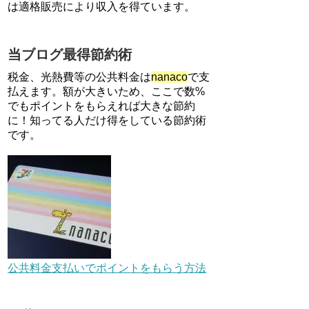
は適格販売により収入を得ています。
るごとフラットリボ登録と3回
利用で10000ptがもらえるキャ
ンペーン！3/31まで
当ブログ最得節約術
ソニーフィナンシャルグループ
の株主限定！2万円もらえる口
税金、光熱費等の公共料金は
nanaco
で支
座開設キャンペーン。7/31まで
払えます。額が大きいため、ここで数%
でもポイントをもらえれば大きな節約
に！知ってる人だけ得をしている節約術
【対象者限定】楽天ペイで決済
すると最大300ポイントキャン
です。
ペーン！～6/1
【解決】マリオットボンヴォイ
にログインできない、パスワー
ド変更不可の原因はコレでし
た。
au Pay等に等価交換できる「え
らべるギフト」がファミリマー
公共料金支払いでポイントをもらう方法
トとミニストップで登場！
WAON1%還元で新ルート誕
生！？