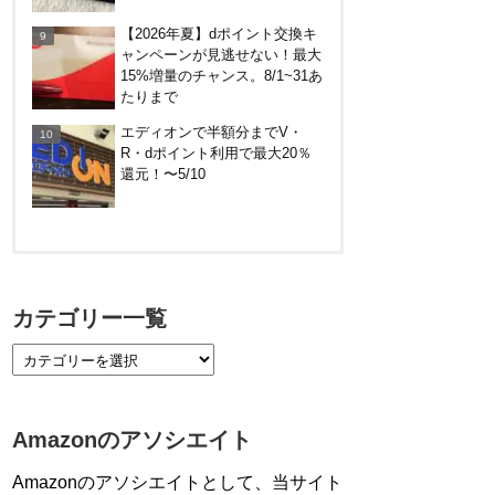
元！
【2026年夏】dポイント交換キ
ャンペーンが見逃せない！最大
【7/21まで】エアウォレット
15%増量のチャンス。8/1~31あ
(COIN+)で最大98,300円分がも
たりまで
らえるキャンペーン！50%還
エディオンで半額分までV・
元、登録、紹介コード wtffz4c
R・dポイント利用で最大20％
など！条件まとめ
還元！〜5/10
【対象者限定】楽天ペイ利用で
最大300ポイントもらえる！7/1
カテゴリー一覧
朝まで
【7/21まで】エアウォレット
(COIN+)で最大98,300円分がも
らえるキャンペーン！50%還
Amazonのアソシエイト
元、登録、紹介コード wtffz4c
など！条件まとめ
Amazonのアソシエイトとして、当サイト
【2倍増量】PayPayカード、ま