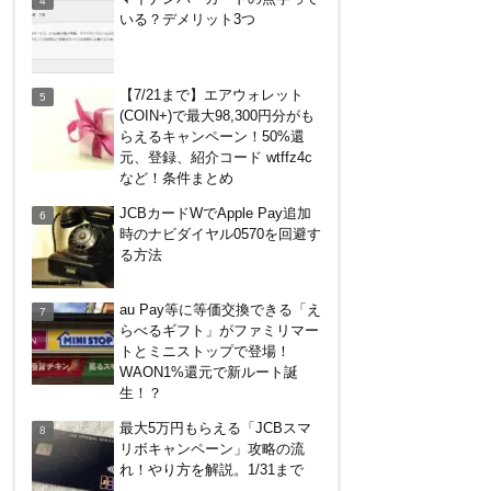
クを牽制！？知っておきたい利
いる？デメリット3つ
用条件と注意点
【8/7・14日限定】ファミマカ
【7/21まで】エアウォレット
ードでファミペイにクレジット
(COIN+)で最大98,300円分がも
カードチャージすると5%還元
らえるキャンペーン！50%還
に！
元、登録、紹介コード wtffz4c
嵐山のトロッコ列車。亀岡発で
など！条件まとめ
大正解だった2つの理由
JCBカードWでApple Pay追加
時のナビダイヤル0570を回避す
る方法
楽天ペイ、自粛でポイントもら
えるキャンペーン！
au Pay等に等価交換できる「え
らべるギフト」がファミリマー
トとミニストップで登場！
マイナンバーカードの点字って
WAON1%還元で新ルート誕
いる？デメリット3つ
生！？
最大5万円もらえる「JCBスマ
リボキャンペーン」攻略の流
【毎月5日】イオンの対象店舗
れ！やり方を解説。1/31まで
でWAON POINT利用で20％還