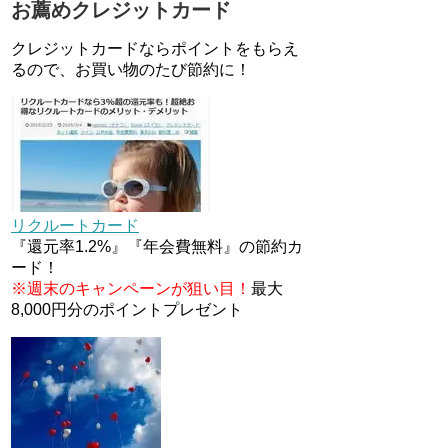
お薦めクレジットカード
JCBカードWでApple Pay追加
時のナビダイヤル0570を回避す
クレジットカードならポイントをもらえ
る方法
るので、お買い物のたび節約に！
住信SBIネット銀行のデビット
カードPoint＋で最大2%還元！
V NEOバンクデビットとどっち
が良い？条件などまとめ
マイナンバーカードの点字って
いる？デメリット3つ
リクルートカード
『還元率1.2%』『年会費無料』の節約カ
ード！
※週末のキャンペーンが狙い目！
最大
8,000円分のポイントプレゼント