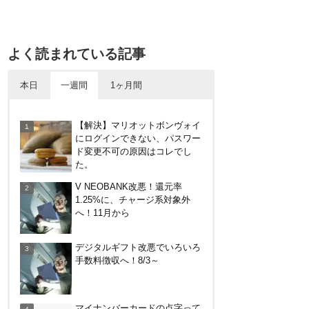
よく読まれている記事
本日
一週間
1ヶ月間
DanDan BANK by山陰合同銀行
【解決】マリオットボンヴォイ
の貯蓄預金（ほぼ普通預金）で
にログインできない、パスワー
年利0.7％～0.9％！
ド変更不可の原因はコレでし
た。
楽天カードから保険のお知らせ
V NEOBANK改悪！還元率
が。無料らしいので加入したけ
1.25%に、チャージ系対象外
ど勧誘ヤバいかな
へ！11月から
V NEOBANK改悪！還元率
デジタルギフト改悪でいろいろ
1.25%に、チャージ系対象外
手数料徴収へ！8/3～
へ！11月から
バーガーキングがBIG割でマッ
マイナンバーカードの点字って