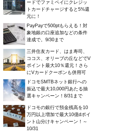
ードでファミペイにクレジッ
トカードチャージすると5%還
元に！
PayPayで500ptもらえる！対
象地銀の口座追加などの条件
達成で。9/30まで
三井住友カード、はま寿司、
ココス、オリーブの丘などでV
ポイント最大10％還元！さら
にVカードクーポンも併用可
ドコモSMTBネット銀行への
振込で最大10,000円あたる抽
選キャンペーン！8/31まで
ドコモの銀行で預金残高を10
万円以上増加で最大10億dポイ
ント山分けキャンペーン！～
10/31