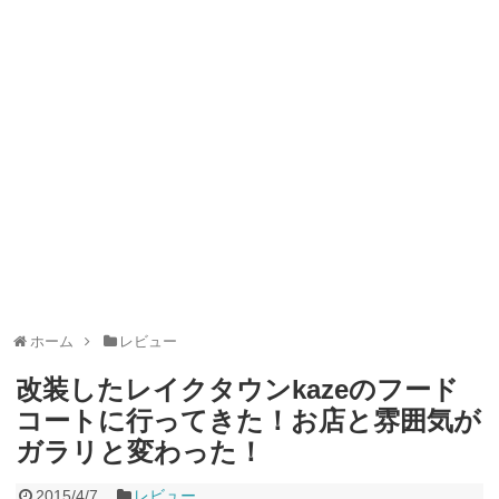
山分けキャンペーン！～10/31
2026年8月3日
デジタルギフト改悪でいろいろ手数料徴収へ！8/3～
2026年8月
1日
PayPayポイント→Vポイント交換でストア限定の制限を消す方
法
2026年8月1日
Vポイントpay利用で最大10%還元！8/31まで
2026年8月1日
V NEOBANK改悪！還元率1.25%に、チャージ系対象外へ！11
月から
2026年8月1日
ドットマネーが再開！8/12から。でも未完了のポイント有効期
限が8月末まで？
2026年7月31日
【2026年夏】dポイント交換キャンペーンが見逃せない！最大
15%増量のチャンス。8/1~31あたりまで
2026年7月31日
au PAY 残高チャージで最大10000円もらえる！じぶん銀行から
チャージで抽選。8/31まで
2026年7月29日
【7/31まで】ヤフーショッピング商品券買うと今だけ4％増量！
Yahoo!ふるさと納税で使おう
2026年7月27日
ホーム
レビュー
改装したレイクタウンkazeのフード
コートに行ってきた！お店と雰囲気が
ガラリと変わった！
2015/4/7
レビュー