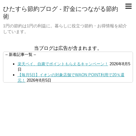
ひたすら節約ブログ - 貯金につながる節約
術
1円の節約は1円の利益に。暮らしに役立つ節約・お得情報を紹介
しています。
当ブログは広告が含まれます。
– 新着記事一覧 –
楽天ペイ、自粛でポイントもらえるキャンペーン！
2026年8月5
日
【毎月5日】イオンの対象店舗でWAON POINT利用で20％還
元！
2026年8月5日
【8/7・14日限定】ファミマカードでファミペイにクレジットカ
ードチャージすると5%還元に！
2026年8月4日
PayPayで500ptもらえる！対象地銀の口座追加などの条件達成
で。9/30まで
2026年8月4日
三井住友カード、はま寿司、ココス、オリーブの丘などでVポイ
ント最大10％還元！さらにVカードクーポンも併用可
2026年8
月4日
ドコモSMTBネット銀行への振込で最大10,000円あたる抽選キ
ャンペーン！8/31まで
2026年8月3日
ドコモの銀行で預金残高を10万円以上増加で最大10億dポイント