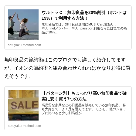
ウルトラＣ！無印良品を20%割引（ホントは
19%）で利用する方法！
無印良品では、無印良品週間にMUJI Card支払い、
MUJI.netメンバー、MUJI passport利用ならほぼ全ての商
品が10%...
setuyaku-method.com
無印良品の節約術はこのブログでも詳しく紹介してます
が、イオンの節約術と組み合わせられればかなりお得に買
えそうです。
【パターン別】ちょっぴり高い無印良品で確
実に安く買う7つの方法
高品質な家具などの日用品を販売している無印良品。 私
も大好きで、よく足を運んでます。 しかし、他のショッ
プに比べると少し割高感が...
setuyaku-method.com