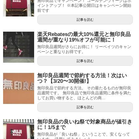
無印良品でキャンペーン！ ゴールデンウィークはポ
イントアップ！ ※本記事公開日はキャンペーン開始
前です
記事を読む
楽天Rebatesの最大10%還元と無印良品
週間が重なり19%オフが可能に！
無印良品週間がさらにお得に！ リーベイツのキャン
ペーンと重なりお得です。
記事を読む
無印良品週間で節約する方法！次はい
つ？【3/20〜30開催!】
無印良品で節約する方法。 その最たるものが無印良
品週間です。 無印良品で無印良品週間に条件を満た
してお買い物すると、ほとんどの商...
記事を読む
無印良品の良いね祭で対象商品が値引き
に！1/5まで
無印良品が「良いね祭」ということで、安くなって