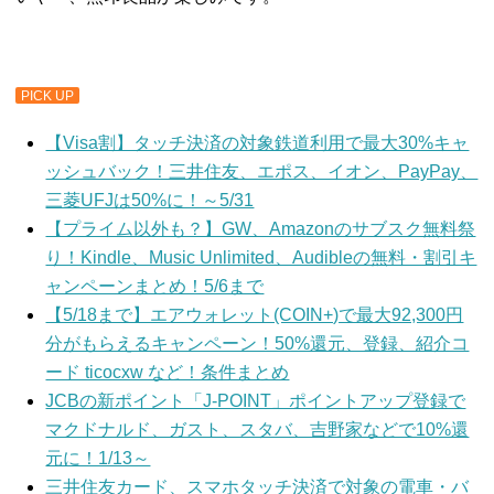
PICK UP
【Visa割】タッチ決済の対象鉄道利用で最大30%キャ
ッシュバック！三井住友、エポス、イオン、PayPay、
三菱UFJは50%に！～5/31
【プライム以外も？】GW、Amazonのサブスク無料祭
り！Kindle、Music Unlimited、Audibleの無料・割引キ
ャンペーンまとめ！5/6まで
【5/18まで】エアウォレット(COIN+)で最大92,300円
分がもらえるキャンペーン！50%還元、登録、紹介コ
ード ticocxw など！条件まとめ
JCBの新ポイント「J-POINT」ポイントアップ登録で
マクドナルド、ガスト、スタバ、吉野家などで10%還
元に！1/13～
三井住友カード、スマホタッチ決済で対象の電車・バ