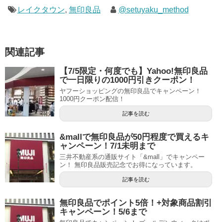
レイクタウン
,
無印良品
@setuyaku_method
関連記事
【7/5限定・何度でも】Yahoo!無印良品
で一日限りの1000円引きクーポン！
ヤフーショッピングの無印良品でキャンペーン！
1000円クーポン配信！
記事を読む
&mallで無印良品が50円程度で買えるキ
ャンペーン！7/1未明まで
三井不動産系の通販サイト「&mall」でキャンペー
ン！ 無印良品販売記念でお得になっています。
記事を読む
無印良品でポイント5倍！+対象商品割引
キャンペーン！5/6まで