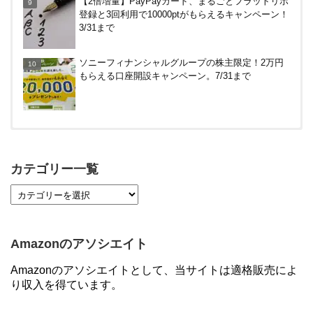
【2倍増量】PayPayカード、まるごとフラットリボ
～
登録と3回利用で10000ptがもらえるキャンペーン！
3/31まで
ソニーフィナンシャルグループの株主限定！2万円
もらえる口座開設キャンペーン。7/31まで
【対象者限定】楽天ペイ利用で最大300ポイントも
らえる！7/1朝まで
カテゴリー一覧
【7/21まで】エアウォレット(COIN+)で最大98,300
円分がもらえるキャンペーン！50%還元、登録、紹
介コード wtffz4c など！条件まとめ
Amazonのアソシエイト
ソニーフィナンシャルグループの株主限定！2万円
Amazonのアソシエイトとして、当サイトは適格販売によ
もらえる口座開設キャンペーン。7/31まで
り収入を得ています。