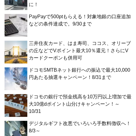
に！
PayPayで500ptもらえる！対象地銀の口座追加
などの条件達成で。9/30まで
三井住友カード、はま寿司、ココス、オリーブ
の丘などでVポイント最大10％還元！さらにV
カードクーポンも併用可
ドコモSMTBネット銀行への振込で最大10,000
円あたる抽選キャンペーン！8/31まで
ドコモの銀行で預金残高を10万円以上増加で最
大10億dポイント山分けキャンペーン！～
10/31
デジタルギフト改悪でいろいろ手数料徴収へ！
8/3～