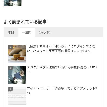
よく読まれている記事
本日
一週間
1ヶ月間
【8/7・14日限定】ファミマカードでファミペイに
【解決】マリオットボンヴォイにログインできな
クレジットカードチャージすると5%還元に！
い、パスワード変更不可の原因はコレでした。
楽天カードから保険のお知らせが。無料らしいので
デジタルギフト改悪でいろいろ手数料徴収へ！8/3
加入したけど勧誘ヤバいかな
～
楽天ペイ、自粛でポイントもらえるキャンペーン！
マイナンバーカードの点字っている？デメリット3
つ
ケーズデンキのあんしんパスポートで5%現金値引