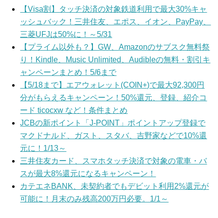
【Visa割】タッチ決済の対象鉄道利用で最大30%キャ
ッシュバック！三井住友、エポス、イオン、PayPay、
三菱UFJは50%に！～5/31
【プライム以外も？】GW、Amazonのサブスク無料祭
り！Kindle、Music Unlimited、Audibleの無料・割引キ
ャンペーンまとめ！5/6まで
【5/18まで】エアウォレット(COIN+)で最大92,300円
分がもらえるキャンペーン！50%還元、登録、紹介コ
ード ticocxw など！条件まとめ
JCBの新ポイント「J-POINT」ポイントアップ登録で
マクドナルド、ガスト、スタバ、吉野家などで10%還
元に！1/13～
三井住友カード、スマホタッチ決済で対象の電車・バ
スが最大8%還元になるキャンペーン！
カテエネBANK、未契約者でもデビット利用2%還元が
可能に！月末のみ残高200万円必要。1/1～