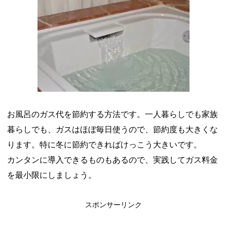
山分けキャンペーン！～10/31
2026年8月3日
デジタルギフト改悪でいろいろ手数料徴収へ！8/3～
2026年8月
1日
PayPayポイント→Vポイント交換でストア限定の制限を消す方
法
2026年8月1日
Vポイントpay利用で最大10%還元！8/31まで
2026年8月1日
V NEOBANK改悪！還元率1.25%に、チャージ系対象外へ！11
月から
2026年8月1日
ドットマネーが再開！8/12から。でも未完了のポイント有効期
限が8月末まで？
2026年7月31日
【2026年夏】dポイント交換キャンペーンが見逃せない！最大
15%増量のチャンス。8/1~31あたりまで
2026年7月31日
お風呂のガス代を節約する方法です。一人暮らしでも家族
au PAY 残高チャージで最大10000円もらえる！じぶん銀行から
チャージで抽選。8/31まで
2026年7月29日
暮らしでも、ガスはほぼ毎日使うので、節約度も大きくな
【7/31まで】ヤフーショッピング商品券買うと今だけ4％増量！
ります。特に冬に節約できればけっこう大きいです。
Yahoo!ふるさと納税で使おう
2026年7月27日
カンタンに導入できるものもあるので、実践してガス料金
を最小限にしましょう。
スポンサーリンク