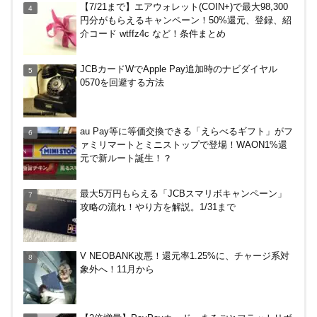
【7/21まで】エアウォレット(COIN+)で最大98,300
きを体験！使ってわかった便利さ
円分がもらえるキャンペーン！50%還元、登録、紹
介コード wtffz4c など！条件まとめ
ENEOS（エネオス）のガソリン割引・カード節約
JCBカードWでApple Pay追加時のナビダイヤル
術を総ざらい
0570を回避する方法
マイナンバーカードの点字っている？デメリット3
au Pay等に等価交換できる「えらべるギフト」がフ
つ
ァミリマートとミニストップで登場！WAON1%還
元で新ルート誕生！？
【毎月5日】イオンの対象店舗でWAON POINT利用
最大5万円もらえる「JCBスマリボキャンペーン」
で20％還元！
攻略の流れ！やり方を解説。1/31まで
【7/21まで】エアウォレット(COIN+)で最大98,300
V NEOBANK改悪！還元率1.25%に、チャージ系対
円分がもらえるキャンペーン！50%還元、登録、紹
象外へ！11月から
介コード wtffz4c など！条件まとめ
デジタルギフト改悪でいろいろ手数料徴収へ！8/3