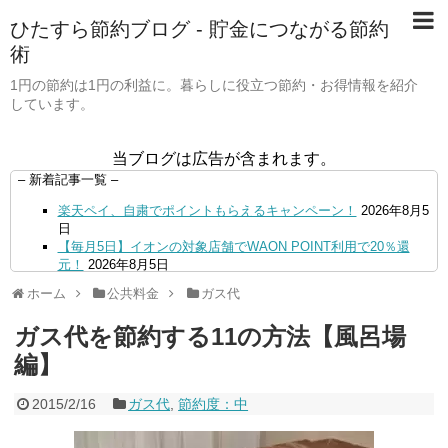
ひたすら節約ブログ - 貯金につながる節約
術
1円の節約は1円の利益に。暮らしに役立つ節約・お得情報を紹介
しています。
当ブログは広告が含まれます。
– 新着記事一覧 –
楽天ペイ、自粛でポイントもらえるキャンペーン！
2026年8月5
日
【毎月5日】イオンの対象店舗でWAON POINT利用で20％還
元！
2026年8月5日
【8/7・14日限定】ファミマカードでファミペイにクレジットカ
ホーム
公共料金
ガス代
ードチャージすると5%還元に！
2026年8月4日
PayPayで500ptもらえる！対象地銀の口座追加などの条件達成
ガス代を節約する11の方法【風呂場
で。9/30まで
2026年8月4日
三井住友カード、はま寿司、ココス、オリーブの丘などでVポイ
編】
ント最大10％還元！さらにVカードクーポンも併用可
2026年8
月4日
2015/2/16
ガス代
,
節約度：中
ドコモSMTBネット銀行への振込で最大10,000円あたる抽選キ
ャンペーン！8/31まで
2026年8月3日
ドコモの銀行で預金残高を10万円以上増加で最大10億dポイント