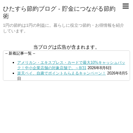
ひたすら節約ブログ - 貯金につながる節約
術
1円の節約は1円の利益に。暮らしに役立つ節約・お得情報を紹介
しています。
当ブログは広告が含まれます。
– 新着記事一覧 –
アメリカン・エキスプレス・カードで最大10%キャッシュバッ
ク！中小企業店舗の対象店舗で。～8/31
2026年8月6日
楽天ペイ、自粛でポイントもらえるキャンペーン！
2026年8月5
日
【毎月5日】イオンの対象店舗でWAON POINT利用で20％還
元！
2026年8月5日
【8/7・14日限定】ファミマカードでファミペイにクレジットカ
ードチャージすると5%還元に！
2026年8月4日
PayPayで500ptもらえる！対象地銀の口座追加などの条件達成
で。9/30まで
2026年8月4日
三井住友カード、はま寿司、ココス、オリーブの丘などでVポイ
ント最大10％還元！さらにVカードクーポンも併用可
2026年8
月4日
ドコモSMTBネット銀行への振込で最大10,000円あたる抽選キ