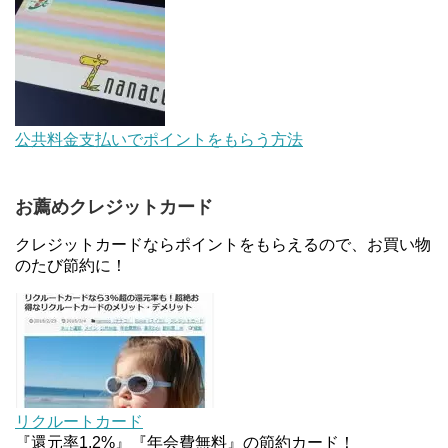
【対象者限定】楽天ペイで決済すると最大300ポイ
ントキャンペーン！～6/1
デジタルギフト改悪でいろいろ手数料徴収へ！8/3
公共料金支払いでポイントをもらう方法
～
お薦めクレジットカード
au Pay等に等価交換できる「えらべるギフト」がフ
ァミリマートとミニストップで登場！WAON1%還
クレジットカードならポイントをもらえるので、お買い物
元で新ルート誕生！？
のたび節約に！
JCBカードWでApple Pay追加時のナビダイヤル
0570を回避する方法
住信SBIネット銀行のデビットカードPoint＋で最大
2%還元！V NEOバンクデビットとどっちが良い？
リクルートカード
条件などまとめ
『還元率1.2%』『年会費無料』の節約カード！