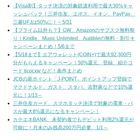
【Visa割】タッチ決済の対象鉄道利用で最大30%キャ
ッシュバック！三井住友、エポス、イオン、PayPay、
三菱UFJは50%に！～5/31
【プライム以外も？】GW、Amazonのサブスク無料祭
り！Kindle、Music Unlimited、Audibleの無料・割引キ
ャンペーンまとめ！5/6まで
【5/18まで】エアウォレット(COIN+)で最大92,300円
分がもらえるキャンペーン！50%還元、登録、紹介コ
ード ticocxw など！条件まとめ
JCBの新ポイント「J-POINT」ポイントアップ登録で
マクドナルド、ガスト、スタバ、吉野家などで10%還
元に！1/13～
三井住友カード、スマホタッチ決済で対象の電車・バ
スが最大8%還元になるキャンペーン！
カテエネBANK、未契約者でもデビット利用2%還元が
可能に！月末のみ残高200万円必要。1/1～