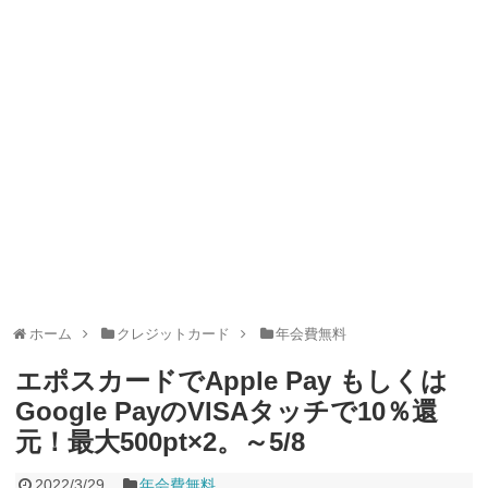
ャンペーン！8/31まで
2026年8月3日
ドコモの銀行で預金残高を10万円以上増加で最大10億dポイント
山分けキャンペーン！～10/31
2026年8月3日
デジタルギフト改悪でいろいろ手数料徴収へ！8/3～
2026年8月
1日
PayPayポイント→Vポイント交換でストア限定の制限を消す方
法
2026年8月1日
Vポイントpay利用で最大10%還元！8/31まで
2026年8月1日
V NEOBANK改悪！還元率1.25%に、チャージ系対象外へ！11
月から
2026年8月1日
ドットマネーが再開！8/12から。でも未完了のポイント有効期
限が8月末まで？
2026年7月31日
【2026年夏】dポイント交換キャンペーンが見逃せない！最大
15%増量のチャンス。8/1~31あたりまで
2026年7月31日
au PAY 残高チャージで最大10000円もらえる！じぶん銀行から
チャージで抽選。8/31まで
2026年7月29日
ホーム
クレジットカード
年会費無料
エポスカードでApple Pay もしくは
Google PayのVISAタッチで10％還
元！最大500pt×2。～5/8
2022/3/29
年会費無料