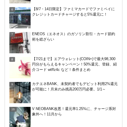
アメリカン・エキスプレス・カードで最大10%キャ
【8/7・14日限定】ファミマカードでファミペイに
ッシュバック！中小企業店舗の対象店舗で。～8/31
クレジットカードチャージすると5%還元に！
ENEOS（エネオス）のガソリン割引・カード節約
術を総ざらい
【7/21まで】エアウォレット(COIN+)で最大98,300
円分がもらえるキャンペーン！50%還元、登録、紹
介コード wtffz4c など！条件まとめ
カテエネBANK、未契約者でもデビット利用2%還元
が可能に！月末のみ残高200万円必要。1/1～
V NEOBANK改悪！還元率1.25%に、チャージ系対
象外へ！11月から