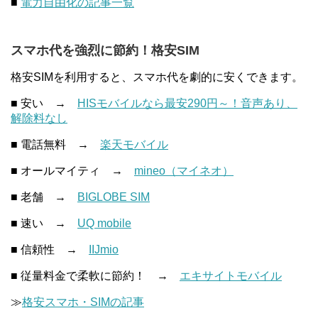
■
電力自由化の記事一覧
スマホ代を強烈に節約！格安SIM
格安SIMを利用すると、スマホ代を劇的に安くできます。
■ 安い →
HISモバイルなら最安290円～！音声あり、
解除料なし
■ 電話無料 →
楽天モバイル
■ オールマイティ →
mineo（マイネオ）
■ 老舗 →
BIGLOBE SIM
■ 速い →
UQ mobile
■ 信頼性 →
IIJmio
■ 従量料金で柔軟に節約！ →
エキサイトモバイル
≫
格安スマホ・SIMの記事