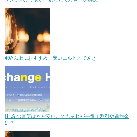
40A以上におすすめ！安いエルピオでんき
H.I.S.の電気はただ安い。でもそれが一番！割引や違約金
は？