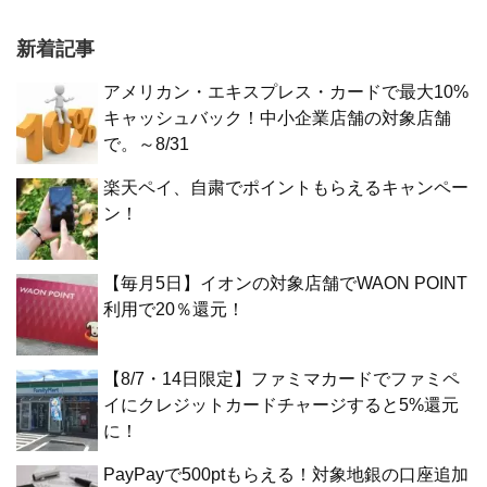
新着記事
アメリカン・エキスプレス・カードで最大10%
キャッシュバック！中小企業店舗の対象店舗
で。～8/31
楽天ペイ、自粛でポイントもらえるキャンペー
ン！
【毎月5日】イオンの対象店舗でWAON POINT
利用で20％還元！
【8/7・14日限定】ファミマカードでファミペ
イにクレジットカードチャージすると5%還元
に！
PayPayで500ptもらえる！対象地銀の口座追加