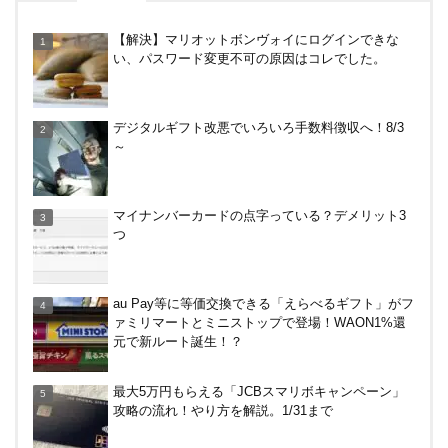
やっぱり裏切らない！無印良品のクッション（丸
【解決】マリオットボンヴォイにログインできな
型）を3ヶ月使ってみた感想
い、パスワード変更不可の原因はコレでした。
イオンラウンジ体験記！利用条件や使える時間、同
デジタルギフト改悪でいろいろ手数料徴収へ！8/3
伴者人数などを紹介
～
コストコグローバルカードでコストコもそれ以外も
マイナンバーカードの点字っている？デメリット3
還元率2%キャンペーン！2/1～3/31
つ
カテエネBANK、未契約者でもデビット利用2%還元
au Pay等に等価交換できる「えらべるギフト」がフ
が可能に！月末のみ残高200万円必要。1/1～
ァミリマートとミニストップで登場！WAON1%還
元で新ルート誕生！？
デジタルギフト改悪でいろいろ手数料徴収へ！8/3
最大5万円もらえる「JCBスマリボキャンペーン」
～
攻略の流れ！やり方を解説。1/31まで