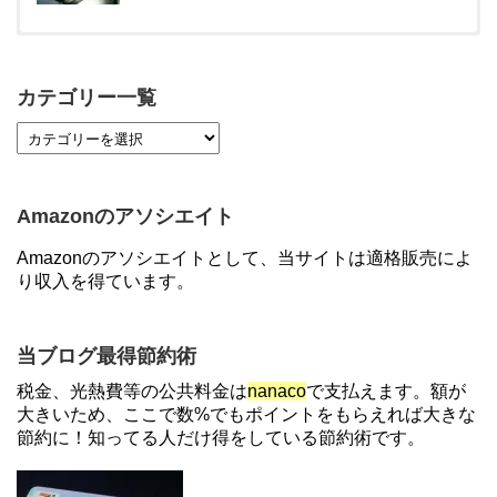
【対象者限定】楽天ペイ利用で最大300ポイントも
らえる！7/1朝まで
カテゴリー一覧
【7/21まで】エアウォレット(COIN+)で最大98,300
円分がもらえるキャンペーン！50%還元、登録、紹
介コード wtffz4c など！条件まとめ
Amazonのアソシエイト
【2倍増量】PayPayカード、まるごとフラットリボ
Amazonのアソシエイトとして、当サイトは適格販売によ
登録と3回利用で10000ptがもらえるキャンペーン！
り収入を得ています。
3/31まで
【解決】マリオットボンヴォイにログインできな
当ブログ最得節約術
い、パスワード変更不可の原因はコレでした。
税金、光熱費等の公共料金は
nanaco
で支払えます。額が
大きいため、ここで数%でもポイントをもらえれば大きな
節約に！知ってる人だけ得をしている節約術です。
ソニーフィナンシャルグループの株主限定！2万円
もらえる口座開設キャンペーン。7/31まで