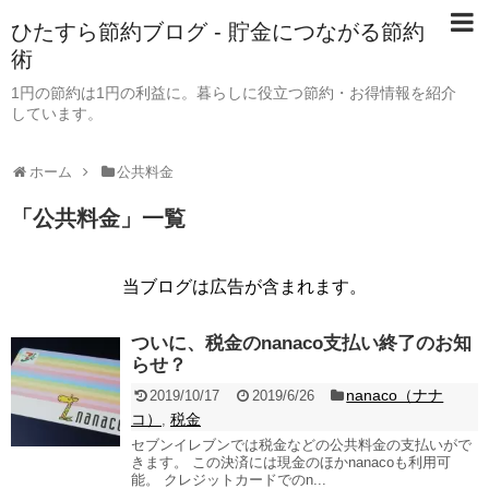
ひたすら節約ブログ - 貯金につながる節約
術
1円の節約は1円の利益に。暮らしに役立つ節約・お得情報を紹介
しています。
ホーム
公共料金
「
公共料金
」
一覧
当ブログは広告が含まれます。
ついに、税金のnanaco支払い終了のお知
らせ？
nanaco（ナナ
2019/10/17
2019/6/26
コ）
税金
,
セブンイレブンでは税金などの公共料金の支払いがで
きます。 この決済には現金のほかnanacoも利用可
能。 クレジットカードでのn...