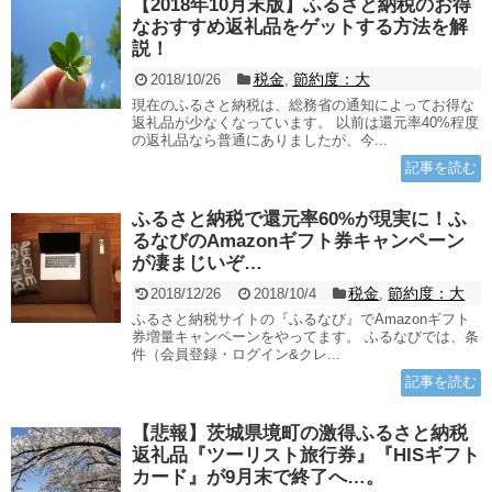
【2018年10月末版】ふるさと納税のお得
なおすすめ返礼品をゲットする方法を解
説！
税金
節約度：大
2018/10/26
,
現在のふるさと納税は、総務省の通知によってお得な
返礼品が少なくなっています。 以前は還元率40%程度
の返礼品なら普通にありましたが、今...
記事を読む
ふるさと納税で還元率60%が現実に！ふ
るなびのAmazonギフト券キャンペーン
が凄まじいぞ…
税金
節約度：大
2018/12/26
2018/10/4
,
ふるさと納税サイトの『ふるなび』でAmazonギフト
券増量キャンペーンをやってます。 ふるなびでは、条
件（会員登録・ログイン&クレ...
記事を読む
【悲報】茨城県境町の激得ふるさと納税
返礼品『ツーリスト旅行券』『HISギフト
カード』が9月末で終了へ…。