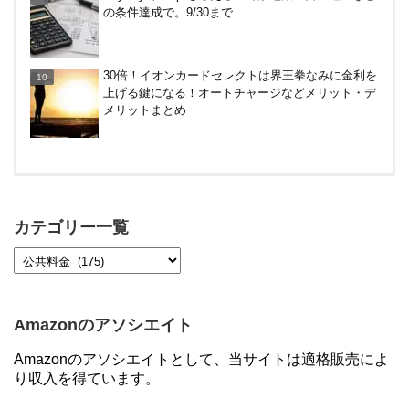
の条件達成で。9/30まで
悪！デジタルは10倍に
30倍！イオンカードセレクトは界王拳なみに金利を
上げる鍵になる！オートチャージなどメリット・デ
メリットまとめ
【対象者限定】楽天ペイ利用で最大300ポイントも
らえる！7/1朝まで
カテゴリー一覧
【7/21まで】エアウォレット(COIN+)で最大98,300
円分がもらえるキャンペーン！50%還元、登録、紹
介コード wtffz4c など！条件まとめ
Amazonのアソシエイト
【2倍増量】PayPayカード、まるごとフラットリボ
Amazonのアソシエイトとして、当サイトは適格販売によ
登録と3回利用で10000ptがもらえるキャンペーン！
り収入を得ています。
3/31まで