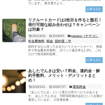
ています。 東京電力より...
記事を読む
リクルートカードは2枚目を作ると盤石！
発行可能な組み合わせは？キャンペーン
は対象？
nanaco（ナナコ）
2021/4/16
2018/8/3
,
年会費無料
税金
節約度：中
,
,
節約するなら持っておきたいリクルートカード。 無条
件で年会費永年無料。 ポイント還元率も1.2%。 これ
だけで相当節約効果...
記事を読む
あしたでんきは安い？料金、違約金・解
約手数料、メリット・デメリットまと
め！
電気料金
2019/10/1
2018/7/27
『あしたでんき』という電力小売サービスがありま
す。 あしたでんきは、TRENDE株式会社という企業が
運営しています。 小売電気事...