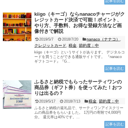
記事を読む
kiigo（キーゴ）ならnanacoチャージがク
レジットカード決済で可能！ポイント、
やり方、手数料、お得な登録方法など画
像付きで解説
nanaco（ナナコ）
2019/5/7
2018/7/20
,
クレジットカード
税金
節約度：中
,
,
kiigo（キーゴ）というサイトがあります。 デジタルコ
ードを買うことができる通販サイトです。 『nanaco
ギフトコード』『G...
記事を読む
ふるさと納税でもらったサーティワンの
商品券（ギフト券）を使ってみた！おつ
りは出るの？
税金
節約度：中
2019/5/17
2018/7/13
,
ふるさと納税の返礼品で、サーティワンアイスクリー
ムの商品券をもらいました。 1万円の寄附で4,000円
分。 還元率は40%です。...
記事を読む