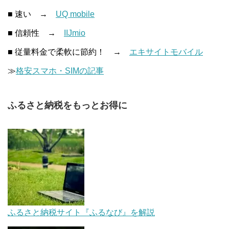
■ 速い →
UQ mobile
■ 信頼性 →
IIJmio
■ 従量料金で柔軟に節約！ →
エキサイトモバイル
≫
格安スマホ・SIMの記事
ふるさと納税をもっとお得に
ふるさと納税サイト『ふるなび』を解説