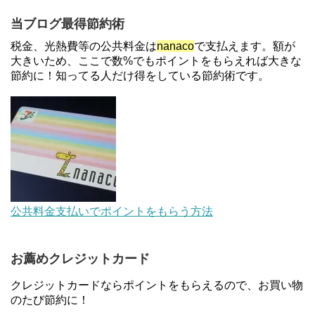
【解決】マリオットボンヴォイにログインできな
当ブログ最得節約術
い、パスワード変更不可の原因はコレでした。
税金、光熱費等の公共料金は
nanaco
で支払えます。額が
大きいため、ここで数%でもポイントをもらえれば大きな
節約に！知ってる人だけ得をしている節約術です。
【対象者限定】楽天ペイで決済すると最大300ポイ
ントキャンペーン！～6/1
デジタルギフト改悪でいろいろ手数料徴収へ！8/3
～
au Pay等に等価交換できる「えらべるギフト」がフ
公共料金支払いでポイントをもらう方法
ァミリマートとミニストップで登場！WAON1%還
元で新ルート誕生！？
お薦めクレジットカード
住信SBIネット銀行のデビットカードPoint＋で最大
2%還元！V NEOバンクデビットとどっちが良い？
クレジットカードならポイントをもらえるので、お買い物
条件などまとめ
のたび節約に！