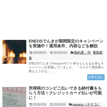
ENEOSでんきが期間限定のキャンペーン
を実施中！適用条件、内容などを解説
節約度：中
電気料
2020/6/15
2019/3/10
,
金
ENEOSでんきでAmazonギフト券をもらえるお得なキ
ャンペーンを実施していました。 「そろそろ電気乗り
換えようかな。」 ...
記事を読む
所得税のコンビニ払いできる納付書をも
らう方法！クレジットカード払いが可能
に！
nanaco（ナナコ）
2019/4/26
2019/3/6
,