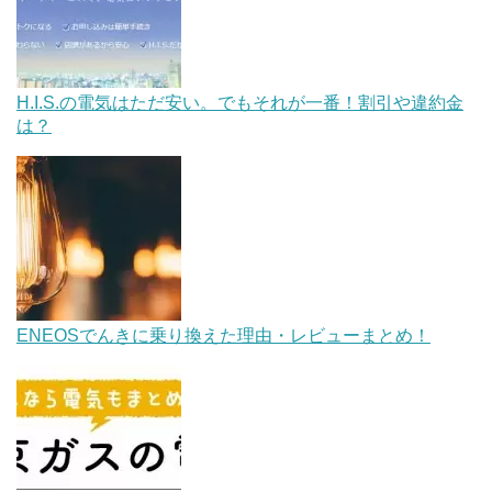
H.I.S.の電気はただ安い。でもそれが一番！割引や違約金
は？
ENEOSでんきに乗り換えた理由・レビューまとめ！