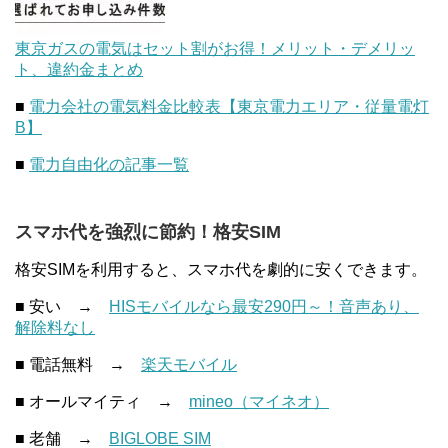
東京ガスの電気はセット割がお得！メリット・デメリッ
ト、違約金まとめ
■
電力会社の電気料金比較表【東京電力エリア・従量電灯
B】
■
電力自由化の記事一覧
スマホ代を強烈に節約！格安SIM
格安SIMを利用すると、スマホ代を劇的に安くできます。
■ 安い →
HISモバイルなら最安290円～！音声あり、
解除料なし
■ 電話無料 →
楽天モバイル
■ オールマイティ →
mineo（マイネオ）
■ 老舗 →
BIGLOBE SIM