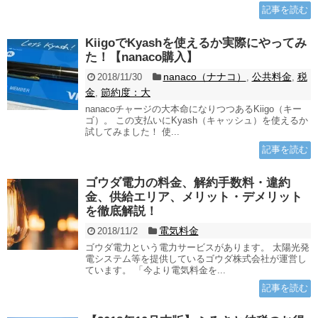
記事を読む
KiigoでKyashを使えるか実際にやってみ
た！【nanaco購入】
nanaco（ナナコ）
公共料金
税
2018/11/30
,
,
金
節約度：大
,
nanacoチャージの大本命になりつつあるKiigo（キー
ゴ）。 この支払いにKyash（キャッシュ）を使えるか
試してみました！ 使...
記事を読む
ゴウダ電力の料金、解約手数料・違約
金、供給エリア、メリット・デメリット
を徹底解説！
電気料金
2018/11/2
ゴウダ電力という電力サービスがあります。 太陽光発
電システム等を提供しているゴウダ株式会社が運営し
ています。 「今より電気料金を...
記事を読む