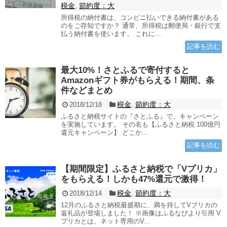
税金
節約度：大
,
所得税の納付書は、コンビニ払いできる納付書がある
のをご存知ですか？ 通常、所得税は郵便局・銀行で支
払う納付書を使います。 これに...
記事を読む
最大10%！さとふるで寄付すると
Amazonギフト券がもらえる！期間、条
件などまとめ
税金
節約度：大
2018/12/18
,
ふるさと納税サイトの『さとふる』で、キャンペーン
を実施しています。 その名も【ふるさと納税 100億円
還元キャンペーン】 どこか...
記事を読む
【期間限定】ふるさと納税で「Vプリカ」
をもらえる！しかも47%還元で激得！
税金
節約度：大
2018/12/14
,
12月のふるさと納税最盛期に、満を持してVプリカの
返礼品が登場しました！ ※画像はふるなびより引用 V
プリカとは、ネット専用のV...