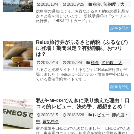
税金
節約度：大
2018/10/4
2018/9/25
,
総務省の通知により、お得なふるさと納税の返礼品が
次々と姿を消しています。 茨城県境町の『ツーリスト
旅行券』『HISギフトカード』に...
記事を読む
Relux旅行券がふるさと納税（ふるなび）
に登場！期間限定？有効期限、おつり
は？
税金
節約度：大
2018/9/14
2018/9/4
,
ふるさと納税サイト『ふるなび』にRelux旅行券が登
場しました！ Reluxは一流ホテル・旅館を中心に扱っ
ている宿泊予約サイトです...
記事を読む
私がENEOSでんきに乗り換えた理由！口
コミ的レビュー、決め手、感想まとめ！
レビュー
節約度：
2020/6/15
2018/8/28
,
中
電気料金
,
家の電気をENEOSでんきにしました！ ENEOSでんき
は、東京電力エリアの一般家庭を対象に電気を供給し