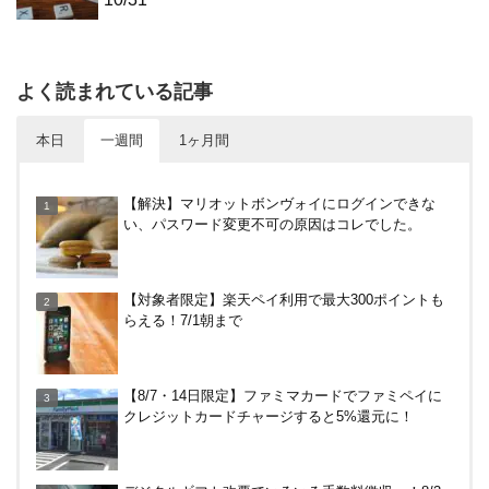
よく読まれている記事
本日
一週間
1ヶ月間
カテエネBANK、未契約者でもデビット利用2%還元
【解決】マリオットボンヴォイにログインできな
が可能に！月末のみ残高200万円必要。1/1～
い、パスワード変更不可の原因はコレでした。
めいぷる～ぷバスは広島観光でお得！一日乗車券売
【対象者限定】楽天ペイ利用で最大300ポイントも
り場やメリット・デメリットを解説
らえる！7/1朝まで
【7/31まで】ヤフーショッピング商品券買うと今だ
【8/7・14日限定】ファミマカードでファミペイに
け4％増量！Yahoo!ふるさと納税で使おう
クレジットカードチャージすると5%還元に！
尾道駅から千光寺への行き方（アクセス）徹底ガイ