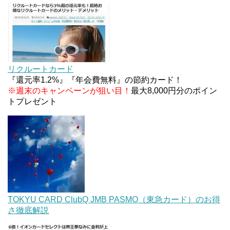
マイナンバーカードの点字っている？デメリット3
つ
【2026年夏】dポイント交換キャンペーンが見逃せ
ない！最大15%増量のチャンス。8/1~31あたりまで
リクルートカード
『還元率1.2%』『年会費無料』の節約カード！
※週末のキャンペーンが狙い目！
最大8,000円分のポイン
トプレゼント
TOKYU CARD ClubQ JMB PASMO（東急カード）のお得
さ徹底解説