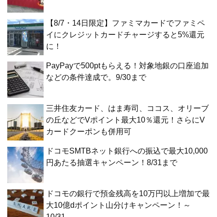
【8/7・14日限定】ファミマカードでファミペ
イにクレジットカードチャージすると5%還元
に！
PayPayで500ptもらえる！対象地銀の口座追加
などの条件達成で。9/30まで
三井住友カード、はま寿司、ココス、オリーブ
の丘などでVポイント最大10％還元！さらにV
カードクーポンも併用可
ドコモSMTBネット銀行への振込で最大10,000
円あたる抽選キャンペーン！8/31まで
ドコモの銀行で預金残高を10万円以上増加で最
大10億dポイント山分けキャンペーン！～
10/31