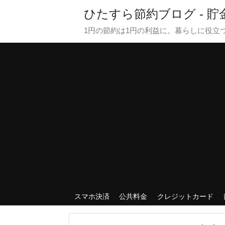
ひたすら節約ブログ - 
1円の節約は1円の利益に。暮らしに役立
スマホ決済
公共料金
クレジットカード