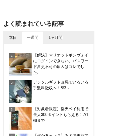
よく読まれている記事
本日
一週間
1ヶ月間
【何かあった？】みずほ銀行で
【解決】マリオットボンヴォイ
6ヶ月定期預金で1%分がもらえ
にログインできない、パスワー
るキャンペーン！9/17まで
ド変更不可の原因はコレでし
た。
めいぷる～ぷバスは広島観光で
デジタルギフト改悪でいろいろ
お得！一日乗車券売り場やメリ
手数料徴収へ！8/3～
ット・デメリットを解説
【7/31まで】ヤフーショッピン
【対象者限定】楽天ペイ利用で
グ商品券買うと今だけ4％増
最大300ポイントもらえる！7/1
量！Yahoo!ふるさと納税で使お
朝まで
う
尾道駅から千光寺への行き方
【何かあった？】みずほ銀行で