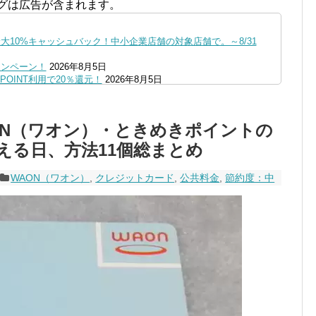
グは広告が含まれます。
10%キャッシュバック！中小企業店舗の対象店舗で。～8/31
ャンペーン！
2026年8月5日
OINT利用で20％還元！
2026年8月5日
ファミペイにクレジットカードチャージすると5%還元に！
2026年8月
の口座追加などの条件達成で。9/30まで
2026年8月4日
ON（ワオン）・ときめきポイントの
リーブの丘などでVポイント最大10％還元！さらにVカードクーポ
える日、方法11個総まとめ
0,000円あたる抽選キャンペーン！8/31まで
2026年8月3日
で最大10億dポイント山分けキャンペーン！～10/31
2026年8月3
WAON（ワオン）
,
クレジットカード
,
公共料金
,
節約度：中
へ！8/3～
2026年8月1日
ストア限定の制限を消す方法
2026年8月1日
1まで
2026年8月1日
、チャージ系対象外へ！11月から
2026年8月1日
未完了のポイント有効期限が8月末まで？
2026年7月31日
ンが見逃せない！最大15%増量のチャンス。8/1~31あたりまで
円もらえる！じぶん銀行からチャージで抽選。8/31まで
2026年7月29日