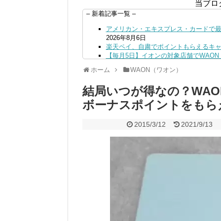
当ブロ
– 新着記事一覧 –
アメリカン・エキスプレス・カードで最大
2026年8月6日
楽天ペイ、自粛でポイントもらえるキ
【毎月5日】イオンの対象店舗でWAON P
【8/7・14日限定】ファミマカードで
ホーム
WAON（ワオン）
4日
PayPayで500ptもらえる！対象地銀
結局いつが得なの？WA
三井住友カード、はま寿司、ココス、オ
ンも併用可
2026年8月4日
ボーナスポイントをもら
ドコモSMTBネット銀行への振込で最大1
ドコモの銀行で預金残高を10万円以上増加
2015/3/12
2021/9/13
日
デジタルギフト改悪でいろいろ手数料徴収
PayPayポイント→Vポイント交換で
Vポイントpay利用で最大10%還元！8/3
V NEOBANK改悪！還元率1.25%に
ドットマネーが再開！8/12から。でも
【2026年夏】dポイント交換キャンペー
2026年7月31日
au PAY 残高チャージで最大10000