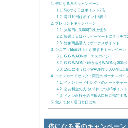
1.
倍になる系のキャンペーン
1.1.
5のつく日はポイント2倍
1.2.
毎月10日はポイント5倍！
2.
プレゼントキャンペーン
2.1.
火曜日に3,000円以上使う
2.2.
毎週土日はハッピーゲートにタッチで
2.3.
対象商品購入でボーナスポイント
3.
シニア（55歳以上）が得するキャンペーン
3.1.
G.G WAONボーナスポイント
3.2.
G.G WAON・ゆうゆうWAONは300
3.3.
15日にゆうゆうWAONで3,000円以上
4.
イオンカードセレクト限定のボーナスポイ
4.1.
イオンカードセレクトのオートチャー
4.2.
公共料金の支払い1件につき5ポイント
4.3.
イオン銀行を給与振込口座に指定すると
5.
覚えておく曜日と日にち
倍になる系のキャンペーン