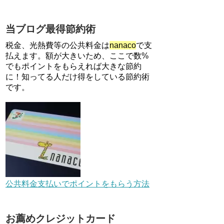
利用で10000ptがもらえるキャ
ンペーン！3/31まで
当ブログ最得節約術
【解決】マリオットボンヴォイ
にログインできない、パスワー
税金、光熱費等の公共料金は
nanaco
で支
ド変更不可の原因はコレでし
払えます。額が大きいため、ここで数%
た。
でもポイントをもらえれば大きな節約
に！知ってる人だけ得をしている節約術
住信SBIネット銀行のデビット
です。
カードPoint＋で最大2%還元！
V NEOバンクデビットとどっち
が良い？条件などまとめ
【対象者限定】楽天ペイで決済
すると最大300ポイントキャン
ペーン！～6/1
デジタルギフト改悪でいろいろ
手数料徴収へ！8/3～
公共料金支払いでポイントをもらう方法
au Pay等に等価交換できる「え
お薦めクレジットカード
らべるギフト」がファミリマー