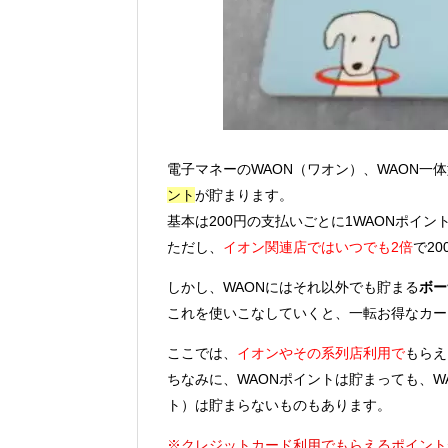
電子マネーのWAON（ワオン）、WAON一
ント
が貯まります。
基本は200円の支払いごとに1WAONポイ
ただし、
イオン関連店ではいつでも2倍
で2
しかし、WAONにはそれ以外でも貯まる
ボー
これを使いこなしていくと、一転お得なカー
ここでは、
イオンやその系列店利用で
もらえ
ちなみに、WAONポイントは貯まっても、WA
ト）は貯まらないものもあります。
※クレジットカード利用でもらえるポイントが