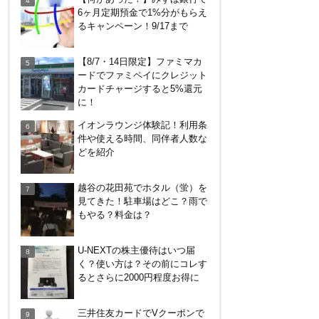
（アクセス）徹底ガイド！
6ヶ月定期預金で1%分がもらえ
るキャンペーン！9/17まで
HISの電気はただ安いだけ。で
【8/7・14日限定】ファミマカ
もそれが一番！割引や違約金
ードでファミペイにクレジット
は？
カードチャージすると5%還元
に！
無印良品で裾上げしてもらっ
イオンラウンジ体験記！利用条
た！料金は無料？購入後の対
件や使える時間、同伴者人数な
応、仕上がり時間などまとめ
どを紹介
JRキューポから永久不滅ポイ
越谷の花田苑でホタル（蛍）を
ント、dポイントに交換する方
見てきた！駐車場はどこ？雨で
法！重要注意点あり
もやる？料金は？
【解決】マリオットボンヴォイ
U-NEXTの株主優待はいつ届
にログインできない、パスワー
く？使い方は？その前にコレす
ド変更不可の原因はコレでし
るとさらに2000円程度お得に
た。
終了、全て150円以上に→【な
三井住友カードでVクーポンで
おも15円で買える裏技あり】