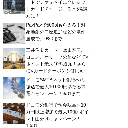
ードでファミペイにクレジッ
トカードチャージすると5%還
元に！
PayPayで500ptもらえる！対
象地銀の口座追加などの条件
達成で。9/30まで
三井住友カード、はま寿司、
ココス、オリーブの丘などでV
ポイント最大10％還元！さら
にVカードクーポンも併用可
ドコモSMTBネット銀行への
振込で最大10,000円あたる抽
選キャンペーン！8/31まで
ドコモの銀行で預金残高を10
万円以上増加で最大10億dポイ
ント山分けキャンペーン！～
10/31