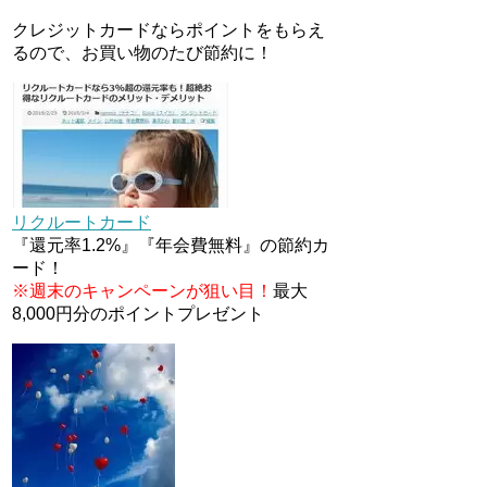
トとミニストップで登場！
クレジットカードならポイントをもらえ
WAON1%還元で新ルート誕
るので、お買い物のたび節約に！
生！？
JCBカードWでApple Pay追加
時のナビダイヤル0570を回避す
る方法
ソニーフィナンシャルグループ
の株主限定！2万円もらえる口
リクルートカード
座開設キャンペーン。7/31まで
『還元率1.2%』『年会費無料』の節約カ
ード！
※週末のキャンペーンが狙い目！
最大
8,000円分のポイントプレゼント