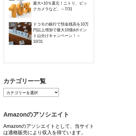
最大+10％還元！ニトリ、ビッ
Amazonギフト券の最低額が
クカメラなど。～7/31
100円～に改悪！デジタルは10
倍に
ドコモの銀行で預金残高を10万
円以上増加で最大10億dポイン
ト山分けキャンペーン！～
10/31
【対象者限定】楽天ペイ利用で
最大300ポイントもらえる！7/1
カテゴリー一覧
朝まで
【7/21まで】エアウォレット
(COIN+)で最大98,300円分がも
らえるキャンペーン！50%還
Amazonのアソシエイト
元、登録、紹介コード wtffz4c
など！条件まとめ
Amazonのアソシエイトとして、当サイト
【2倍増量】PayPayカード、ま
は適格販売により収入を得ています。
るごとフラットリボ登録と3回