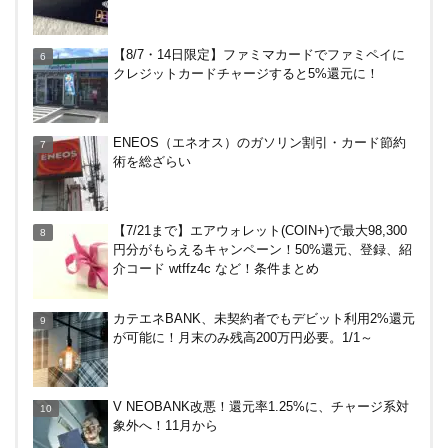
アメリカン・エキスプレス・カードで最大10%キャ
【8/7・14日限定】ファミマカードでファミペイに
ッシュバック！中小企業店舗の対象店舗で。～8/31
クレジットカードチャージすると5%還元に！
ENEOS（エネオス）のガソリン割引・カード節約
術を総ざらい
【7/21まで】エアウォレット(COIN+)で最大98,300
円分がもらえるキャンペーン！50%還元、登録、紹
介コード wtffz4c など！条件まとめ
カテエネBANK、未契約者でもデビット利用2%還元
が可能に！月末のみ残高200万円必要。1/1～
V NEOBANK改悪！還元率1.25%に、チャージ系対
象外へ！11月から