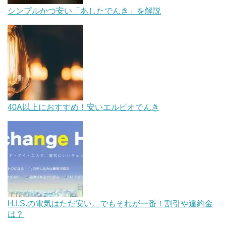
シンプルかつ安い「あしたでんき」を解説
40A以上におすすめ！安いエルピオでんき
H.I.S.の電気はただ安い。でもそれが一番！割引や違約金
は？