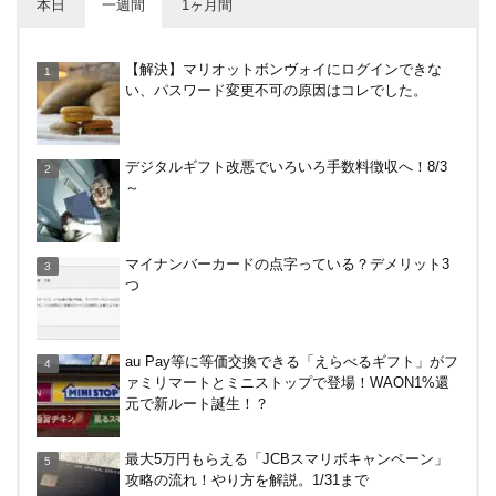
本日
一週間
1ヶ月間
やっぱり裏切らない！無印良品のクッション（丸
【解決】マリオットボンヴォイにログインできな
型）を3ヶ月使ってみた感想
い、パスワード変更不可の原因はコレでした。
イオンラウンジ体験記！利用条件や使える時間、同
デジタルギフト改悪でいろいろ手数料徴収へ！8/3
伴者人数などを紹介
～
コストコグローバルカードでコストコもそれ以外も
マイナンバーカードの点字っている？デメリット3
還元率2%キャンペーン！2/1～3/31
つ
カテエネBANK、未契約者でもデビット利用2%還元
au Pay等に等価交換できる「えらべるギフト」がフ
が可能に！月末のみ残高200万円必要。1/1～
ァミリマートとミニストップで登場！WAON1%還
元で新ルート誕生！？
デジタルギフト改悪でいろいろ手数料徴収へ！8/3
最大5万円もらえる「JCBスマリボキャンペーン」
～
攻略の流れ！やり方を解説。1/31まで