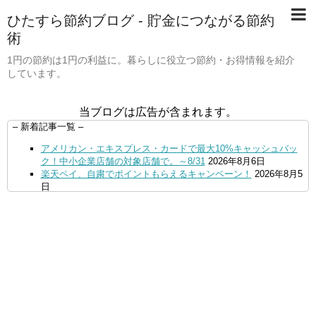
ひたすら節約ブログ - 貯金につながる節約
術
1円の節約は1円の利益に。暮らしに役立つ節約・お得情報を紹介
しています。
当ブログは広告が含まれます。
– 新着記事一覧 –
アメリカン・エキスプレス・カードで最大10%キャッシュバッ
ク！中小企業店舗の対象店舗で。～8/31
2026年8月6日
楽天ペイ、自粛でポイントもらえるキャンペーン！
2026年8月5
日
【毎月5日】イオンの対象店舗でWAON POINT利用で20％還
元！
2026年8月5日
【8/7・14日限定】ファミマカードでファミペイにクレジットカ
ードチャージすると5%還元に！
2026年8月4日
PayPayで500ptもらえる！対象地銀の口座追加などの条件達成
で。9/30まで
2026年8月4日
三井住友カード、はま寿司、ココス、オリーブの丘などでVポイ
ント最大10％還元！さらにVカードクーポンも併用可
2026年8
月4日
ドコモSMTBネット銀行への振込で最大10,000円あたる抽選キ