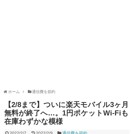
ャンペーン！8/31まで
2026年8月3日
ドコモの銀行で預金残高を10万円以上増加で最大10億dポイント
山分けキャンペーン！～10/31
2026年8月3日
デジタルギフト改悪でいろいろ手数料徴収へ！8/3～
2026年8月
1日
PayPayポイント→Vポイント交換でストア限定の制限を消す方
法
2026年8月1日
Vポイントpay利用で最大10%還元！8/31まで
2026年8月1日
V NEOBANK改悪！還元率1.25%に、チャージ系対象外へ！11
月から
2026年8月1日
ドットマネーが再開！8/12から。でも未完了のポイント有効期
限が8月末まで？
2026年7月31日
【2026年夏】dポイント交換キャンペーンが見逃せない！最大
15%増量のチャンス。8/1~31あたりまで
2026年7月31日
au PAY 残高チャージで最大10000円もらえる！じぶん銀行から
チャージで抽選。8/31まで
2026年7月29日
ホーム
通信費を節約
【2/8まで】ついに楽天モバイル3ヶ月
無料が終了へ…。1円ポケットWi-Fiも
在庫わずかな模様
2022/2/7
2022/2/9
通信費を節約