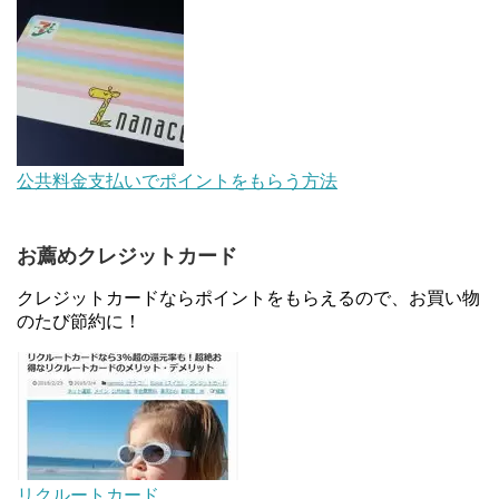
【対象者限定】楽天ペイで決済すると最大300ポイ
ントキャンペーン！～6/1
デジタルギフト改悪でいろいろ手数料徴収へ！8/3
公共料金支払いでポイントをもらう方法
～
お薦めクレジットカード
au Pay等に等価交換できる「えらべるギフト」がフ
ァミリマートとミニストップで登場！WAON1%還
クレジットカードならポイントをもらえるので、お買い物
元で新ルート誕生！？
のたび節約に！
JCBカードWでApple Pay追加時のナビダイヤル
0570を回避する方法
住信SBIネット銀行のデビットカードPoint＋で最大
2%還元！V NEOバンクデビットとどっちが良い？
リクルートカード