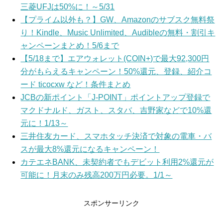
三菱UFJは50%に！～5/31
【プライム以外も？】GW、Amazonのサブスク無料祭
り！Kindle、Music Unlimited、Audibleの無料・割引キ
ャンペーンまとめ！5/6まで
【5/18まで】エアウォレット(COIN+)で最大92,300円
分がもらえるキャンペーン！50%還元、登録、紹介コ
ード ticocxw など！条件まとめ
JCBの新ポイント「J-POINT」ポイントアップ登録で
マクドナルド、ガスト、スタバ、吉野家などで10%還
元に！1/13～
三井住友カード、スマホタッチ決済で対象の電車・バ
スが最大8%還元になるキャンペーン！
カテエネBANK、未契約者でもデビット利用2%還元が
可能に！月末のみ残高200万円必要。1/1～
スポンサーリンク