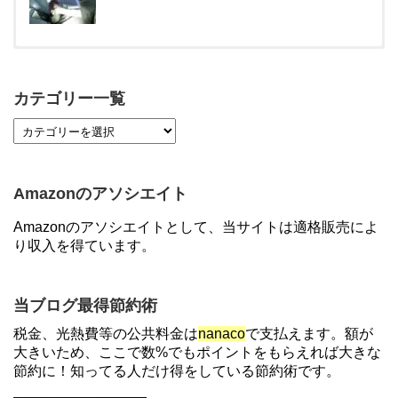
【対象者限定】楽天ペイ利用で最大300ポイントも
らえる！7/1朝まで
カテゴリー一覧
【7/21まで】エアウォレット(COIN+)で最大98,300
円分がもらえるキャンペーン！50%還元、登録、紹
介コード wtffz4c など！条件まとめ
Amazonのアソシエイト
【2倍増量】PayPayカード、まるごとフラットリボ
Amazonのアソシエイトとして、当サイトは適格販売によ
登録と3回利用で10000ptがもらえるキャンペーン！
り収入を得ています。
3/31まで
【解決】マリオットボンヴォイにログインできな
当ブログ最得節約術
い、パスワード変更不可の原因はコレでした。
税金、光熱費等の公共料金は
nanaco
で支払えます。額が
大きいため、ここで数%でもポイントをもらえれば大きな
節約に！知ってる人だけ得をしている節約術です。
ソニーフィナンシャルグループの株主限定！2万円
もらえる口座開設キャンペーン。7/31まで