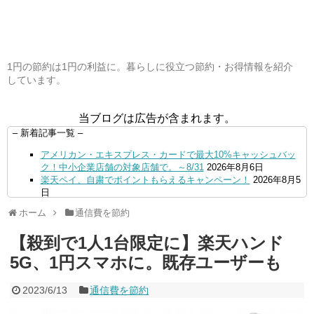
1円の節約は1円の利益に。暮らしに役立つ節約・お得情報を紹介
しています。
当ブログは広告が含まれます。
– 新着記事一覧 –
アメリカン・エキスプレス・カードで最大10%キャッシュバッ
ク！中小企業店舗の対象店舗で。～8/31
2026年8月6日
楽天ペイ、自粛でポイントもらえるキャンペーン！
2026年8月5
日
【毎月5日】イオンの対象店舗でWAON POINT利用で20％還
ホーム
通信費を節約
元！
2026年8月5日
【8/7・14日限定】ファミマカードでファミペイにクレジットカ
【殺到で1人1台限定に】楽天ハンド
ードチャージすると5%還元に！
2026年8月4日
PayPayで500ptもらえる！対象地銀の口座追加などの条件達成
5G、1円スマホに。既存ユーザーも
で。9/30まで
2026年8月4日
三井住友カード、はま寿司、ココス、オリーブの丘などでVポイ
2023/6/13
通信費を節約
ント最大10％還元！さらにVカードクーポンも併用可
2026年8
月4日