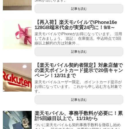
SIMが当たります。
記事を読む
【再入荷】楽天モバイルでiPhone16e
128GB端末代金が実質24円に！9/8～
楽天モバイルでiPhoneがお得になっています。 活用
してみましょう。 追記： 在庫復活。申込時点で3回
線以上解約の方は対象外...
記事を読む
【楽天モバイル契約者限定】対象店舗で
の楽天ポイントカード提示で20倍キャン
ペーン！12/31まで
楽天モバイルユーザー限定。 ポイントカード提示が
お得になっています。 これから申し込む方も対象で
す。
記事を読む
楽天モバイル、事務手数料が必要に！累
計5回線目以上で。11/19から
ついに楽天モバイルも契約事務手数料を徴収し始め