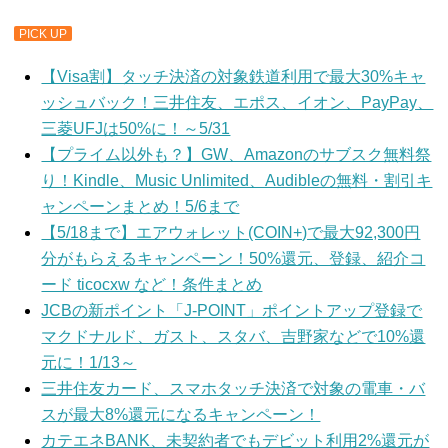
PICK UP
【Visa割】タッチ決済の対象鉄道利用で最大30%キャ
ッシュバック！三井住友、エポス、イオン、PayPay、
三菱UFJは50%に！～5/31
【プライム以外も？】GW、Amazonのサブスク無料祭
り！Kindle、Music Unlimited、Audibleの無料・割引キ
ャンペーンまとめ！5/6まで
【5/18まで】エアウォレット(COIN+)で最大92,300円
分がもらえるキャンペーン！50%還元、登録、紹介コ
ード ticocxw など！条件まとめ
JCBの新ポイント「J-POINT」ポイントアップ登録で
マクドナルド、ガスト、スタバ、吉野家などで10%還
元に！1/13～
三井住友カード、スマホタッチ決済で対象の電車・バ
スが最大8%還元になるキャンペーン！
カテエネBANK、未契約者でもデビット利用2%還元が