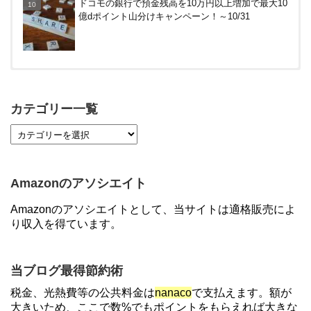
ドコモの銀行で預金残高を10万円以上増加で最大10
億dポイント山分けキャンペーン！～10/31
【対象者限定】楽天ペイ利用で最大300ポイントも
らえる！7/1朝まで
カテゴリー一覧
【7/21まで】エアウォレット(COIN+)で最大98,300
円分がもらえるキャンペーン！50%還元、登録、紹
介コード wtffz4c など！条件まとめ
Amazonのアソシエイト
【2倍増量】PayPayカード、まるごとフラットリボ
Amazonのアソシエイトとして、当サイトは適格販売によ
登録と3回利用で10000ptがもらえるキャンペーン！
り収入を得ています。
3/31まで
【解決】マリオットボンヴォイにログインできな
当ブログ最得節約術
い、パスワード変更不可の原因はコレでした。
税金、光熱費等の公共料金は
nanaco
で支払えます。額が
大きいため、ここで数%でもポイントをもらえれば大きな