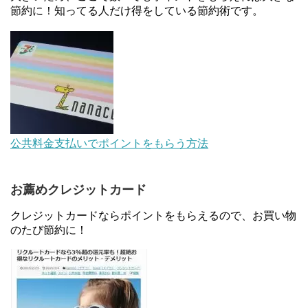
節約に！知ってる人だけ得をしている節約術です。
住信SBIネット銀行のデビットカードPoint＋で最大
2%還元！V NEOバンクデビットとどっちが良い？
条件などまとめ
【対象者限定】楽天ペイで決済すると最大300ポイ
ントキャンペーン！～6/1
デジタルギフト改悪でいろいろ手数料徴収へ！8/3
公共料金支払いでポイントをもらう方法
～
お薦めクレジットカード
au Pay等に等価交換できる「えらべるギフト」がフ
ァミリマートとミニストップで登場！WAON1%還
クレジットカードならポイントをもらえるので、お買い物
元で新ルート誕生！？
のたび節約に！
JCBカードWでApple Pay追加時のナビダイヤル
0570を回避する方法