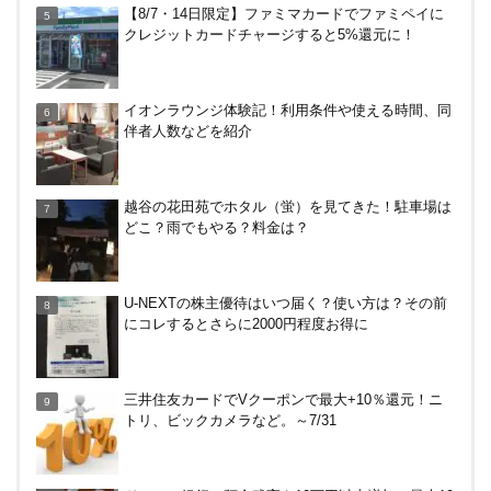
【8/7・14日限定】ファミマカードでファミペイに
や違約金は？
クレジットカードチャージすると5%還元に！
無印良品で裾上げしてもらった！料金は無料？購入
イオンラウンジ体験記！利用条件や使える時間、同
後の対応、仕上がり時間などまとめ
伴者人数などを紹介
JRキューポから永久不滅ポイント、dポイントに交
越谷の花田苑でホタル（蛍）を見てきた！駐車場は
換する方法！重要注意点あり
どこ？雨でもやる？料金は？
【解決】マリオットボンヴォイにログインできな
U-NEXTの株主優待はいつ届く？使い方は？その前
い、パスワード変更不可の原因はコレでした。
にコレするとさらに2000円程度お得に
終了、全て150円以上に→【なおも15円で買える裏
三井住友カードでVクーポンで最大+10％還元！ニ
技あり】Amazonギフト券の最低額が100円～に改
トリ、ビックカメラなど。～7/31
悪！デジタルは10倍に