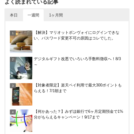
よく読まれている記事
本日
一週間
1ヶ月間
【何かあった？】みずほ銀行で6ヶ月定期預金で1%
【解決】マリオットボンヴォイにログインできな
分がもらえるキャンペーン！9/17まで
い、パスワード変更不可の原因はコレでした。
めいぷる～ぷバスは広島観光でお得！一日乗車券売
デジタルギフト改悪でいろいろ手数料徴収へ！8/3
り場やメリット・デメリットを解説
～
【7/31まで】ヤフーショッピング商品券買うと今だ
【対象者限定】楽天ペイ利用で最大300ポイントも
け4％増量！Yahoo!ふるさと納税で使おう
らえる！7/1朝まで
尾道駅から千光寺への行き方（アクセス）徹底ガイ
【何かあった？】みずほ銀行で6ヶ月定期預金で1%
ド！
分がもらえるキャンペーン！9/17まで
HISの電気はただ安いだけ。でもそれが一番！割引