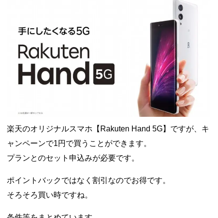
ドコモSMTBネット銀行への振込で最大10,000円あたる抽選キ
ャンペーン！8/31まで
2026年8月3日
ドコモの銀行で預金残高を10万円以上増加で最大10億dポイント
山分けキャンペーン！～10/31
2026年8月3日
デジタルギフト改悪でいろいろ手数料徴収へ！8/3～
2026年8月
1日
PayPayポイント→Vポイント交換でストア限定の制限を消す方
法
2026年8月1日
Vポイントpay利用で最大10%還元！8/31まで
2026年8月1日
V NEOBANK改悪！還元率1.25%に、チャージ系対象外へ！11
月から
2026年8月1日
ドットマネーが再開！8/12から。でも未完了のポイント有効期
限が8月末まで？
2026年7月31日
【2026年夏】dポイント交換キャンペーンが見逃せない！最大
15%増量のチャンス。8/1~31あたりまで
2026年7月31日
楽天のオリジナルスマホ【Rakuten Hand 5G】ですが、キ
au PAY 残高チャージで最大10000円もらえる！じぶん銀行から
ャンペーンで1円で買うことができます。
チャージで抽選。8/31まで
2026年7月29日
プランとのセット申込みが必要です。
ポイントバックではなく割引なのでお得です。
そろそろ買い時ですね。
条件等をまとめています。