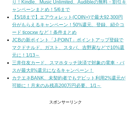
り！Kindle、Music Unlimited、Audibleの無料・割引キ
ャンペーンまとめ！5/6まで
【5/18まで】エアウォレット(COIN+)で最大92,300円
分がもらえるキャンペーン！50%還元、登録、紹介コ
ード ticocxw など！条件まとめ
JCBの新ポイント「J-POINT」ポイントアップ登録で
マクドナルド、ガスト、スタバ、吉野家などで10%還
元に！1/13～
三井住友カード、スマホタッチ決済で対象の電車・バ
スが最大8%還元になるキャンペーン！
カテエネBANK、未契約者でもデビット利用2%還元が
可能に！月末のみ残高200万円必要。1/1～
スポンサーリンク