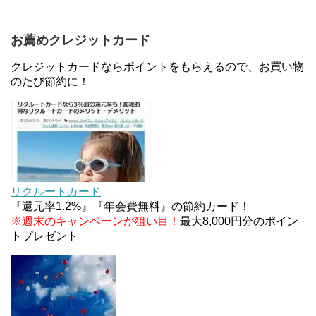
ァミリマートとミニストップで登場！WAON1%還
元で新ルート誕生！？
お薦めクレジットカード
JCBカードWでApple Pay追加時のナビダイヤル
0570を回避する方法
クレジットカードならポイントをもらえるので、お買い物
のたび節約に！
住信SBIネット銀行のデビットカードPoint＋で最大
2%還元！V NEOバンクデビットとどっちが良い？
条件などまとめ
マイナンバーカードの点字っている？デメリット3
つ
リクルートカード
『還元率1.2%』『年会費無料』の節約カード！
※週末のキャンペーンが狙い目！
最大8,000円分のポイン
トプレゼント