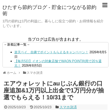
ひたすら節約ブログ - 貯金につながる節約
術
1円の節約は1円の利益に。暮らしに役立つ節約・お得情報を紹介
しています。
当ブログは広告が含まれます。
– 新着記事一覧 –
楽天ペイ、自粛でポイントもらえるキャンペーン！
2026年8月5
日
【毎月5日】イオンの対象店舗でWAON POINT利用で20％還
元！
2026年8月5日
【8/7・14日限定】ファミマカードでファミペイにクレジットカ
ホーム
スマホ決済
ードチャージすると5%還元に！
2026年8月4日
PayPayで500ptもらえる！対象地銀の口座追加などの条件達成
エアウォレットにauじぶん銀行の口
で。9/30まで
2026年8月4日
三井住友カード、はま寿司、ココス、オリーブの丘などでVポイ
座追加&1万円以上出金で1万円分が抽
ント最大10％還元！さらにVカードクーポンも併用可
2026年8
選でもらえる！10/31まで
月4日
ドコモSMTBネット銀行への振込で最大10,000円あたる抽選キ
ャンペーン！8/31まで
2026年8月3日
2025/10/23
2025/10/23
スマホ決済
ドコモの銀行で預金残高を10万円以上増加で最大10億dポイント