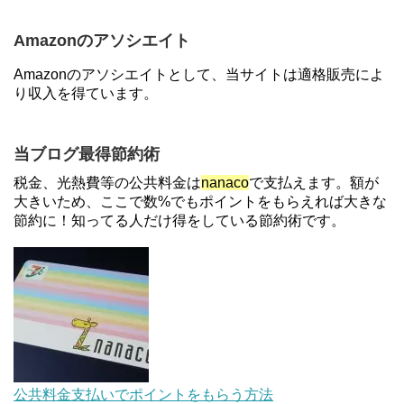
登録と3回利用で10000ptがもらえるキャンペーン！
3/31まで
Amazonのアソシエイト
【7/21まで】エアウォレット(COIN+)で最大98,300
Amazonのアソシエイトとして、当サイトは適格販売によ
円分がもらえるキャンペーン！50%還元、登録、紹
り収入を得ています。
介コード wtffz4c など！条件まとめ
ソニーフィナンシャルグループの株主限定！2万円
当ブログ最得節約術
もらえる口座開設キャンペーン。7/31まで
税金、光熱費等の公共料金は
nanaco
で支払えます。額が
大きいため、ここで数%でもポイントをもらえれば大きな
節約に！知ってる人だけ得をしている節約術です。
【対象者限定】楽天ペイで決済すると最大300ポイ
ントキャンペーン！～6/1
【解決】マリオットボンヴォイにログインできな
い、パスワード変更不可の原因はコレでした。
au Pay等に等価交換できる「えらべるギフト」がフ
公共料金支払いでポイントをもらう方法