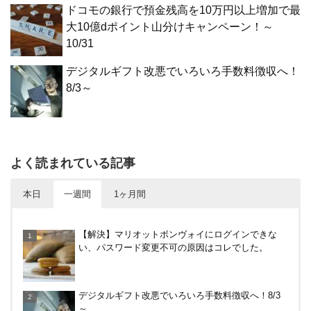
ドコモの銀行で預金残高を10万円以上増加で最
大10億dポイント山分けキャンペーン！～
10/31
デジタルギフト改悪でいろいろ手数料徴収へ！
8/3～
よく読まれている記事
本日
一週間
1ヶ月間
【8/7・14日限定】ファミマカードでファミペイに
【解決】マリオットボンヴォイにログインできな
クレジットカードチャージすると5%還元に！
い、パスワード変更不可の原因はコレでした。
楽天カードから保険のお知らせが。無料らしいので
デジタルギフト改悪でいろいろ手数料徴収へ！8/3
加入したけど勧誘ヤバいかな
～