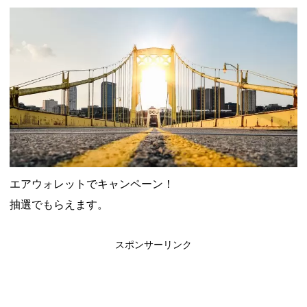
山分けキャンペーン！～10/31
2026年8月3日
デジタルギフト改悪でいろいろ手数料徴収へ！8/3～
2026年8月
1日
PayPayポイント→Vポイント交換でストア限定の制限を消す方
法
2026年8月1日
Vポイントpay利用で最大10%還元！8/31まで
2026年8月1日
V NEOBANK改悪！還元率1.25%に、チャージ系対象外へ！11
月から
2026年8月1日
ドットマネーが再開！8/12から。でも未完了のポイント有効期
限が8月末まで？
2026年7月31日
【2026年夏】dポイント交換キャンペーンが見逃せない！最大
15%増量のチャンス。8/1~31あたりまで
2026年7月31日
au PAY 残高チャージで最大10000円もらえる！じぶん銀行から
チャージで抽選。8/31まで
2026年7月29日
【7/31まで】ヤフーショッピング商品券買うと今だけ4％増量！
エアウォレットでキャンペーン！
Yahoo!ふるさと納税で使おう
2026年7月27日
抽選でもらえます。
スポンサーリンク