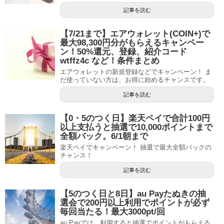
記事を読む
【7/21まで】エアウォレット(COIN+)で
最大98,300円分がもらえるキャンペー
ン！50%還元、登録、紹介コード
wtffz4c など！条件まとめ
エアウォレットの新規登録などでキャンペーン！ ま
だ使っていない方は、お得に始めるチャンスです。
記事を読む
【0・5のつく日】楽天ペイで合計100円
以上支払うと抽選で10,000ポイントまで
全額バック。6/1朝まで
楽天ペイでキャンペーン！ 抽選で最大全額バックの
チャンス！
記事を読む
【5のつく日と8日】au Payたぬきの抽
選会で200円以上利用でポイントが必ず
毎回当たる！最大3000pt/回
au Payでは、利用すると抽選でポイントがもらえる