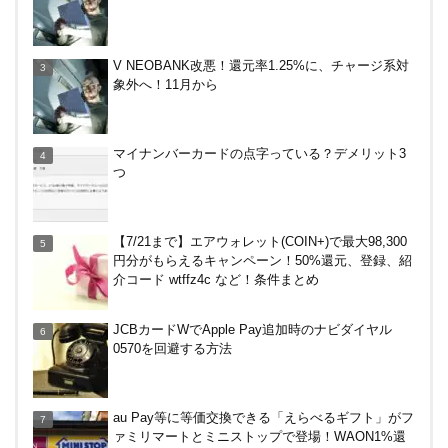
楽天ペイ、自粛でポイントもらえるキャンペーン！
V NEOBANK改悪！還元率1.25%に、チャージ系対
象外へ！11月から
バーガーキングがBIG割でマックを牽制！？知って
マイナンバーカードの点字っている？デメリット3
おきたい利用条件と注意点
つ
ENEOS（エネオス）のガソリン割引・カード節約
【7/21まで】エアウォレット(COIN+)で最大98,300
術を総ざらい
円分がもらえるキャンペーン！50%還元、登録、紹
介コード wtffz4c など！条件まとめ
マイナンバーカードの点字っている？デメリット3
JCBカードWでApple Pay追加時のナビダイヤル
つ
0570を回避する方法
【毎月5日】イオンの対象店舗でWAON POINT利用
au Pay等に等価交換できる「えらべるギフト」がフ
で20％還元！
ァミリマートとミニストップで登場！WAON1%還