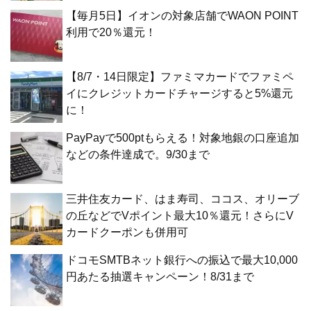
【毎月5日】イオンの対象店舗でWAON POINT
利用で20％還元！
【8/7・14日限定】ファミマカードでファミペ
イにクレジットカードチャージすると5%還元
に！
PayPayで500ptもらえる！対象地銀の口座追加
などの条件達成で。9/30まで
三井住友カード、はま寿司、ココス、オリーブ
の丘などでVポイント最大10％還元！さらにV
カードクーポンも併用可
ドコモSMTBネット銀行への振込で最大10,000
円あたる抽選キャンペーン！8/31まで