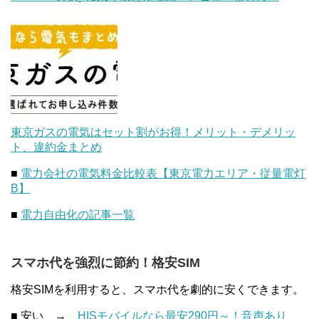
東京ガスの電気はセット割がお得！メリット・デメリッ
ト、違約金まとめ
■
電力会社の電気料金比較表【東京電力エリア・従量電灯
B】
■
電力自由化の記事一覧
スマホ代を強烈に節約！格安SIM
格安SIMを利用すると、スマホ代を劇的に安くできます。
■ 安い →
HISモバイルなら最安290円～！音声あり、