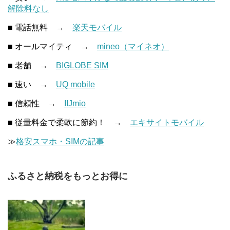
解除料なし
■ 電話無料 →
楽天モバイル
■ オールマイティ →
mineo（マイネオ）
■ 老舗 →
BIGLOBE SIM
■ 速い →
UQ mobile
■ 信頼性 →
IIJmio
■ 従量料金で柔軟に節約！ →
エキサイトモバイル
≫
格安スマホ・SIMの記事
ふるさと納税をもっとお得に