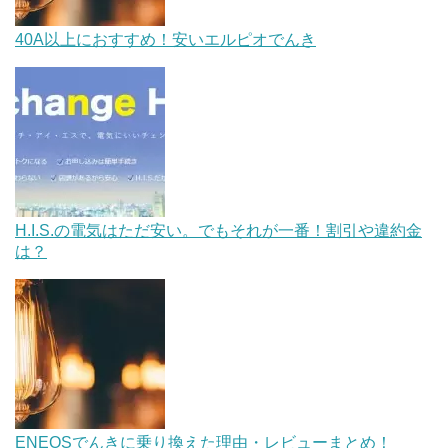
40A以上におすすめ！安いエルピオでんき
H.I.S.の電気はただ安い。でもそれが一番！割引や違約金
は？
ENEOSでんきに乗り換えた理由・レビューまとめ！