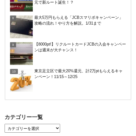
元で新ルート誕生！？
【7/21まで】エアウォレット(COIN+)で最大98,300
最大5万円もらえる「JCBスマリボキャンペーン」
円分がもらえるキャンペーン！50%還元、登録、紹
攻略の流れ！やり方を解説。1/31まで
介コード wtffz4c など！条件まとめ
V NEOBANK改悪！還元率1.25%に、チャージ系対
【8000pt!】リクルートカードJCBの入会キャンペー
象外へ！11月から
ンは週末が大チャンス！
東京足立区で最大20%還元、計2万ptもらえるキャ
ンペーン！11/15～12/25
【対象者限定】楽天ペイ利用で最大300ポイントも
らえる！7/1朝まで
カテゴリー一覧
【2倍増量】PayPayカード、まるごとフラットリボ