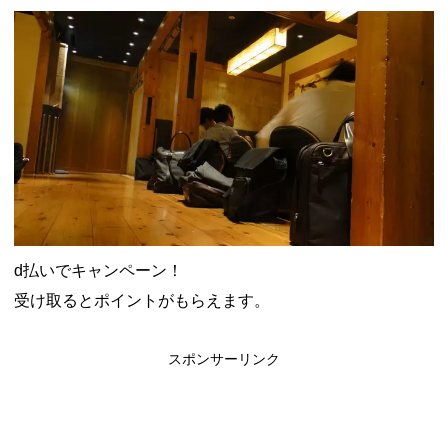
ャンペーン！8/31まで
2026年8月3日
ドコモの銀行で預金残高を10万円以上増加で最大10億dポイント
山分けキャンペーン！～10/31
2026年8月3日
デジタルギフト改悪でいろいろ手数料徴収へ！8/3～
2026年8月
1日
PayPayポイント→Vポイント交換でストア限定の制限を消す方
法
2026年8月1日
Vポイントpay利用で最大10%還元！8/31まで
2026年8月1日
V NEOBANK改悪！還元率1.25%に、チャージ系対象外へ！11
月から
2026年8月1日
ドットマネーが再開！8/12から。でも未完了のポイント有効期
限が8月末まで？
2026年7月31日
【2026年夏】dポイント交換キャンペーンが見逃せない！最大
15%増量のチャンス。8/1~31あたりまで
2026年7月31日
au PAY 残高チャージで最大10000円もらえる！じぶん銀行から
d払いでキャンペーン！
チャージで抽選。8/31まで
2026年7月29日
受け取るとポイントがもらえます。
スポンサーリンク