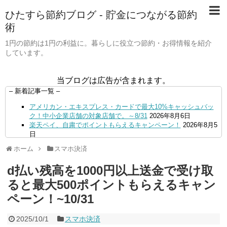
ひたすら節約ブログ - 貯金につながる節約
術
1円の節約は1円の利益に。暮らしに役立つ節約・お得情報を紹介
しています。
当ブログは広告が含まれます。
– 新着記事一覧 –
アメリカン・エキスプレス・カードで最大10%キャッシュバッ
ク！中小企業店舗の対象店舗で。～8/31
2026年8月6日
楽天ペイ、自粛でポイントもらえるキャンペーン！
2026年8月5
日
【毎月5日】イオンの対象店舗でWAON POINT利用で20％還
ホーム
スマホ決済
元！
2026年8月5日
【8/7・14日限定】ファミマカードでファミペイにクレジットカ
d払い残高を1000円以上送金で受け取
ードチャージすると5%還元に！
2026年8月4日
PayPayで500ptもらえる！対象地銀の口座追加などの条件達成
ると最大500ポイントもらえるキャン
で。9/30まで
2026年8月4日
ペーン！~10/31
三井住友カード、はま寿司、ココス、オリーブの丘などでVポイ
ント最大10％還元！さらにVカードクーポンも併用可
2026年8
月4日
2025/10/1
スマホ決済
ドコモSMTBネット銀行への振込で最大10,000円あたる抽選キ