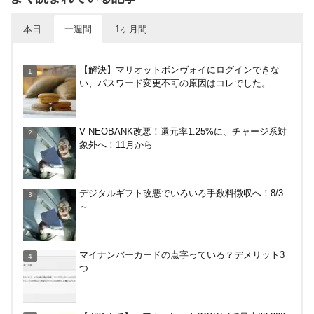
本日
一週間
1ヶ月間
電車などでVisaのタッチ決済で最大20%キャッシュ
【解決】マリオットボンヴォイにログインできな
バック！関西の公共交通機関、札幌市営地下鉄で。
い、パスワード変更不可の原因はコレでした。
～12/14
楽天カードから保険のお知らせが。無料らしいので
V NEOBANK改悪！還元率1.25%に、チャージ系対
加入したけど勧誘ヤバいかな
象外へ！11月から
DanDan BANK by山陰合同銀行の貯蓄預金（ほぼ普
デジタルギフト改悪でいろいろ手数料徴収へ！8/3
通預金）で年利0.7％～0.9％！
～
バーガーキングがBIG割でマックを牽制！？知って
マイナンバーカードの点字っている？デメリット3
おきたい利用条件と注意点
つ
V NEOBANK改悪！還元率1.25%に、チャージ系対