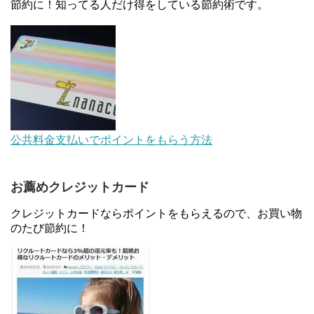
節約に！知ってる人だけ得をしている節約術です。
【対象者限定】楽天ペイで決済すると最大300ポイ
ントキャンペーン！～6/1
【解決】マリオットボンヴォイにログインできな
い、パスワード変更不可の原因はコレでした。
au Pay等に等価交換できる「えらべるギフト」がフ
公共料金支払いでポイントをもらう方法
ァミリマートとミニストップで登場！WAON1%還
元で新ルート誕生！？
お薦めクレジットカード
JCBカードWでApple Pay追加時のナビダイヤル
0570を回避する方法
クレジットカードならポイントをもらえるので、お買い物
のたび節約に！
住信SBIネット銀行のデビットカードPoint＋で最大
2%還元！V NEOバンクデビットとどっちが良い？
条件などまとめ