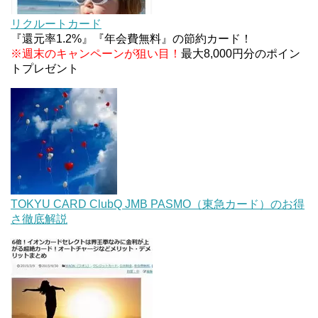
マイナンバーカードの点字っている？デメリット3
つ
リクルートカード
『還元率1.2%』『年会費無料』の節約カード！
※週末のキャンペーンが狙い目！
最大8,000円分のポイン
トプレゼント
TOKYU CARD ClubQ JMB PASMO（東急カード）のお得
さ徹底解説