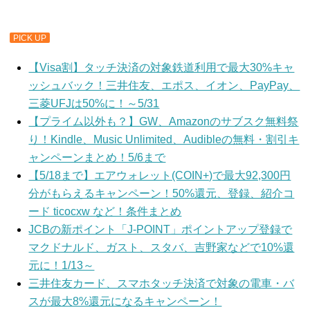
PICK UP
【Visa割】タッチ決済の対象鉄道利用で最大30%キャ
ッシュバック！三井住友、エポス、イオン、PayPay、
三菱UFJは50%に！～5/31
【プライム以外も？】GW、Amazonのサブスク無料祭
り！Kindle、Music Unlimited、Audibleの無料・割引キ
ャンペーンまとめ！5/6まで
【5/18まで】エアウォレット(COIN+)で最大92,300円
分がもらえるキャンペーン！50%還元、登録、紹介コ
ード ticocxw など！条件まとめ
JCBの新ポイント「J-POINT」ポイントアップ登録で
マクドナルド、ガスト、スタバ、吉野家などで10%還
元に！1/13～
三井住友カード、スマホタッチ決済で対象の電車・バ
スが最大8%還元になるキャンペーン！