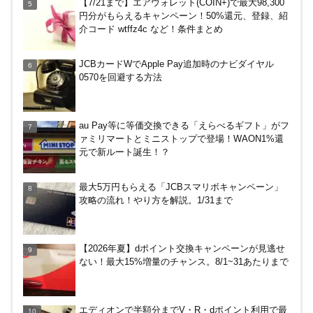
【7/21まで】エアウォレット(COIN+)で最大98,300
象外へ！11月から
円分がもらえるキャンペーン！50%還元、登録、紹
介コード wtffz4c など！条件まとめ
嵐山のトロッコ列車。亀岡発で大正解だった2つの
JCBカードWでApple Pay追加時のナビダイヤル
理由
0570を回避する方法
【8/7・14日限定】ファミマカードでファミペイに
au Pay等に等価交換できる「えらべるギフト」がフ
クレジットカードチャージすると5%還元に！
ァミリマートとミニストップで登場！WAON1%還
元で新ルート誕生！？
ENEOS（エネオス）のガソリン割引・カード節約
最大5万円もらえる「JCBスマリボキャンペーン」
術を総ざらい
攻略の流れ！やり方を解説。1/31まで
楽天ペイ、自粛でポイントもらえるキャンペーン！
【2026年夏】dポイント交換キャンペーンが見逃せ
ない！最大15%増量のチャンス。8/1~31あたりまで
マイナンバーカードの点字っている？デメリット3
エディオンで半額分までV・R・dポイント利用で最
つ