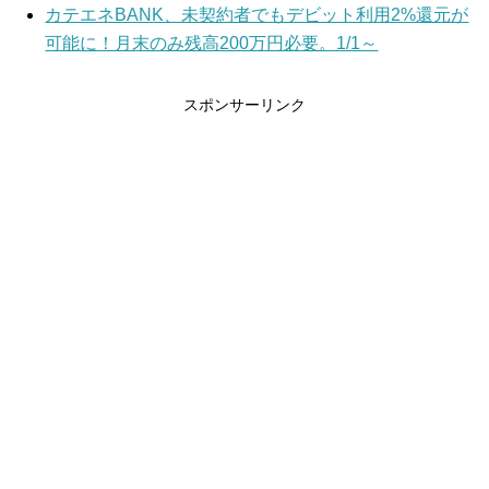
カテエネBANK、未契約者でもデビット利用2%還元が
可能に！月末のみ残高200万円必要。1/1～
スポンサーリンク