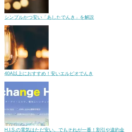
シンプルかつ安い「あしたでんき」を解説
40A以上におすすめ！安いエルピオでんき
H.I.S.の電気はただ安い。でもそれが一番！割引や違約金