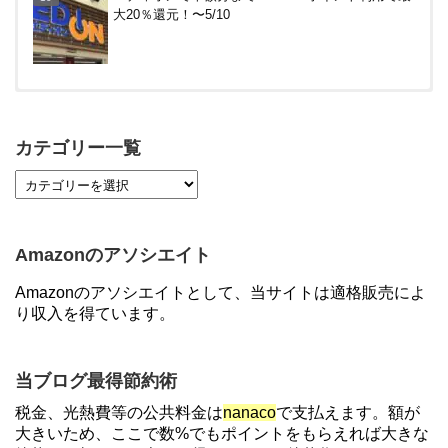
大20％還元！〜5/10
【対象者限定】楽天ペイ利用で最大300ポイントも
らえる！7/1朝まで
カテゴリー一覧
【7/21まで】エアウォレット(COIN+)で最大98,300
円分がもらえるキャンペーン！50%還元、登録、紹
介コード wtffz4c など！条件まとめ
Amazonのアソシエイト
【2倍増量】PayPayカード、まるごとフラットリボ
Amazonのアソシエイトとして、当サイトは適格販売によ
登録と3回利用で10000ptがもらえるキャンペーン！
り収入を得ています。
3/31まで
ソニーフィナンシャルグループの株主限定！2万円
当ブログ最得節約術
もらえる口座開設キャンペーン。7/31まで
税金、光熱費等の公共料金は
nanaco
で支払えます。額が
大きいため、ここで数%でもポイントをもらえれば大きな