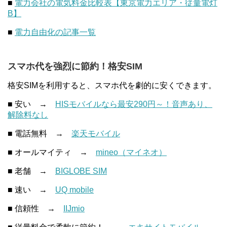
■
電力会社の電気料金比較表【東京電力エリア・従量電灯
B】
■
電力自由化の記事一覧
スマホ代を強烈に節約！格安SIM
格安SIMを利用すると、スマホ代を劇的に安くできます。
■ 安い →
HISモバイルなら最安290円～！音声あり、
解除料なし
■ 電話無料 →
楽天モバイル
■ オールマイティ →
mineo（マイネオ）
■ 老舗 →
BIGLOBE SIM
■ 速い →
UQ mobile
■ 信頼性 →
IIJmio