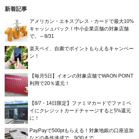
新着記事
アメリカン・エキスプレス・カードで最大10%
キャッシュバック！中小企業店舗の対象店舗
で。～8/31
楽天ペイ、自粛でポイントもらえるキャンペー
ン！
【毎月5日】イオンの対象店舗でWAON POINT
利用で20％還元！
【8/7・14日限定】ファミマカードでファミペ
イにクレジットカードチャージすると5%還元
に！
PayPayで500ptもらえる！対象地銀の口座追加
などの条件達成で。9/30まで