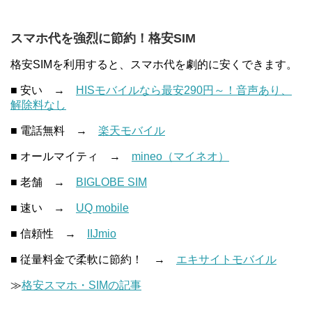
スマホ代を強烈に節約！格安SIM
格安SIMを利用すると、スマホ代を劇的に安くできます。
■ 安い →
HISモバイルなら最安290円～！音声あり、
解除料なし
■ 電話無料 →
楽天モバイル
■ オールマイティ →
mineo（マイネオ）
■ 老舗 →
BIGLOBE SIM
■ 速い →
UQ mobile
■ 信頼性 →
IIJmio
■ 従量料金で柔軟に節約！ →
エキサイトモバイル
≫
格安スマホ・SIMの記事