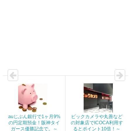
auじぶん銀行で1ヶ月9%
ビックカメラや丸善など
の円定期預金！阪神タイ
の対象店でICOCA利用す
ガース優勝記念で。～
るとポイント10倍！～