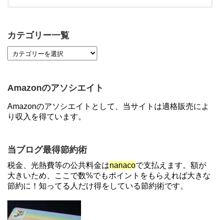
【対象者限定】楽天ペイ利用で最大300ポイントも
らえる！7/1朝まで
カテゴリー一覧
【7/21まで】エアウォレット(COIN+)で最大98,300
円分がもらえるキャンペーン！50%還元、登録、紹
介コード wtffz4c など！条件まとめ
Amazonのアソシエイト
【2倍増量】PayPayカード、まるごとフラットリボ
Amazonのアソシエイトとして、当サイトは適格販売によ
登録と3回利用で10000ptがもらえるキャンペーン！
り収入を得ています。
3/31まで
ソニーフィナンシャルグループの株主限定！2万円
当ブログ最得節約術
もらえる口座開設キャンペーン。7/31まで
税金、光熱費等の公共料金は
nanaco
で支払えます。額が
大きいため、ここで数%でもポイントをもらえれば大きな
節約に！知ってる人だけ得をしている節約術です。
【対象者限定】楽天ペイで決済すると最大300ポイ
ントキャンペーン！～6/1