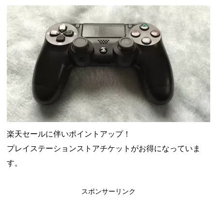
ャンペーン！8/31まで
2026年8月3日
ドコモの銀行で預金残高を10万円以上増加で最大10億dポイント
山分けキャンペーン！～10/31
2026年8月3日
デジタルギフト改悪でいろいろ手数料徴収へ！8/3～
2026年8月
1日
PayPayポイント→Vポイント交換でストア限定の制限を消す方
法
2026年8月1日
Vポイントpay利用で最大10%還元！8/31まで
2026年8月1日
V NEOBANK改悪！還元率1.25%に、チャージ系対象外へ！11
月から
2026年8月1日
ドットマネーが再開！8/12から。でも未完了のポイント有効期
限が8月末まで？
2026年7月31日
【2026年夏】dポイント交換キャンペーンが見逃せない！最大
15%増量のチャンス。8/1~31あたりまで
2026年7月31日
au PAY 残高チャージで最大10000円もらえる！じぶん銀行から
楽天セールに伴いポイントアップ！
チャージで抽選。8/31まで
2026年7月29日
プレイステーションストアチケットがお得になっていま
す。
スポンサーリンク