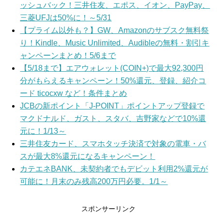
ッシュバック！三井住友、エポス、イオン、PayPay、
三菱UFJは50%に！～5/31
【プライム以外も？】GW、Amazonのサブスク無料祭
り！Kindle、Music Unlimited、Audibleの無料・割引キ
ャンペーンまとめ！5/6まで
【5/18まで】エアウォレット(COIN+)で最大92,300円
分がもらえるキャンペーン！50%還元、登録、紹介コ
ード ticocxw など！条件まとめ
JCBの新ポイント「J-POINT」ポイントアップ登録で
マクドナルド、ガスト、スタバ、吉野家などで10%還
元に！1/13～
三井住友カード、スマホタッチ決済で対象の電車・バ
スが最大8%還元になるキャンペーン！
カテエネBANK、未契約者でもデビット利用2%還元が
可能に！月末のみ残高200万円必要。1/1～
スポンサーリンク