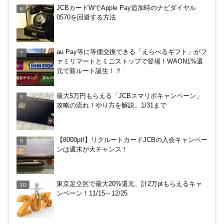
ENEOS（エネオス）のガソリン割引・カード節約
JCBカードWでApple Pay追加時のナビダイヤル
術を総ざらい
0570を回避する方法
マイナンバーカードの点字っている？デメリット3
au Pay等に等価交換できる「えらべるギフト」がフ
つ
ァミリマートとミニストップで登場！WAON1%還
元で新ルート誕生！？
【毎月5日】イオンの対象店舗でWAON POINT利用
最大5万円もらえる「JCBスマリボキャンペーン」
で20％還元！
攻略の流れ！やり方を解説。1/31まで
【7/21まで】エアウォレット(COIN+)で最大98,300
【8000pt!】リクルートカードJCBの入会キャンペー
円分がもらえるキャンペーン！50%還元、登録、紹
ンは週末が大チャンス！
介コード wtffz4c など！条件まとめ
電車などでVisaのタッチ決済で最大20%キャッシュ
東京足立区で最大20%還元、計2万ptもらえるキャ
バック！関西の公共交通機関、札幌市営地下鉄で。
ンペーン！11/15～12/25
～12/14