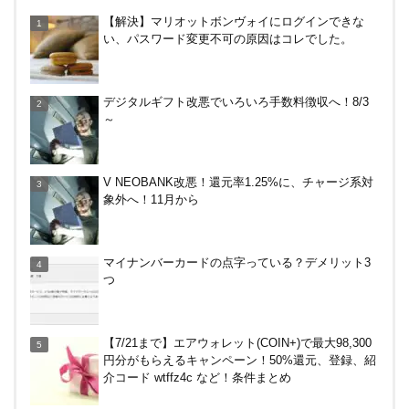
V NEOBANK改悪！還元率1.25%に、チャージ系対
【解決】マリオットボンヴォイにログインできな
象外へ！11月から
い、パスワード変更不可の原因はコレでした。
楽天カードから保険のお知らせが。無料らしいので
デジタルギフト改悪でいろいろ手数料徴収へ！8/3
加入したけど勧誘ヤバいかな
～
【8/7・14日限定】ファミマカードでファミペイに
V NEOBANK改悪！還元率1.25%に、チャージ系対
クレジットカードチャージすると5%還元に！
象外へ！11月から
バーガーキングがBIG割でマックを牽制！？知って
マイナンバーカードの点字っている？デメリット3
おきたい利用条件と注意点
つ
楽天ペイ、自粛でポイントもらえるキャンペーン！
【7/21まで】エアウォレット(COIN+)で最大98,300
円分がもらえるキャンペーン！50%還元、登録、紹
介コード wtffz4c など！条件まとめ