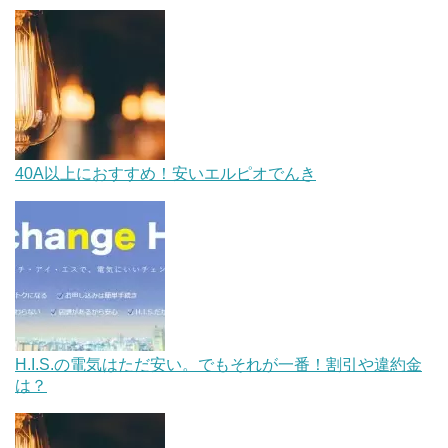
40A以上におすすめ！安いエルピオでんき
H.I.S.の電気はただ安い。でもそれが一番！割引や違約金
は？