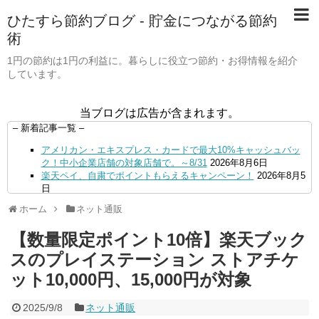
ひたすら節約ブログ - 貯金につながる節約
術
1円の節約は1円の利益に。暮らしに役立つ節約・お得情報を紹介
しています。
当ブログは広告が含まれます。
– 新着記事一覧 –
アメリカン・エキスプレス・カードで最大10%キャッシュバッ
ク！中小企業店舗の対象店舗で。～8/31
2026年8月6日
楽天ペイ、自粛でポイントもらえるキャンペーン！
2026年8月5
日
【毎月5日】イオンの対象店舗でWAON POINT利用で20％還
ホーム
ネット通販
元！
2026年8月5日
【8/7・14日限定】ファミマカードでファミペイにクレジットカ
【数量限定ポイント10倍】楽天ブック
ードチャージすると5%還元に！
2026年8月4日
PayPayで500ptもらえる！対象地銀の口座追加などの条件達成
スのプレイステーション ストアチケ
で。9/30まで
2026年8月4日
ット10,000円、15,000円が対象
三井住友カード、はま寿司、ココス、オリーブの丘などでVポイ
ント最大10％還元！さらにVカードクーポンも併用可
2026年8
月4日
2025/9/8
ネット通販
ドコモSMTBネット銀行への振込で最大10,000円あたる抽選キ