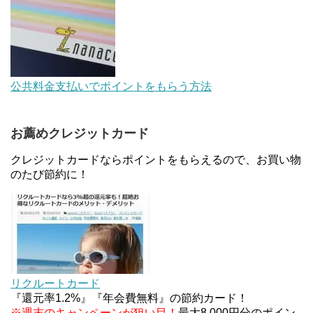
【解決】マリオットボンヴォイにログインできな
い、パスワード変更不可の原因はコレでした。
au Pay等に等価交換できる「えらべるギフト」がフ
公共料金支払いでポイントをもらう方法
ァミリマートとミニストップで登場！WAON1%還
元で新ルート誕生！？
お薦めクレジットカード
JCBカードWでApple Pay追加時のナビダイヤル
0570を回避する方法
クレジットカードならポイントをもらえるので、お買い物
のたび節約に！
住信SBIネット銀行のデビットカードPoint＋で最大
2%還元！V NEOバンクデビットとどっちが良い？
条件などまとめ
マイナンバーカードの点字っている？デメリット3
つ
リクルートカード
『還元率1.2%』『年会費無料』の節約カード！
※週末のキャンペーンが狙い目！
最大8,000円分のポイン