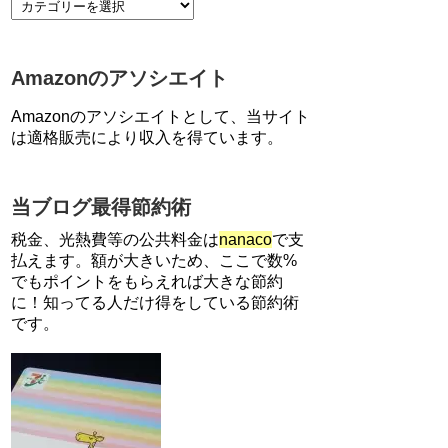
【7/21まで】エアウォレット
(COIN+)で最大98,300円分がも
らえるキャンペーン！50%還
Amazonのアソシエイト
元、登録、紹介コード wtffz4c
など！条件まとめ
Amazonのアソシエイトとして、当サイト
【2倍増量】PayPayカード、ま
は適格販売により収入を得ています。
るごとフラットリボ登録と3回
利用で10000ptがもらえるキャ
ンペーン！3/31まで
当ブログ最得節約術
ソニーフィナンシャルグループ
の株主限定！2万円もらえる口
税金、光熱費等の公共料金は
nanaco
で支
座開設キャンペーン。7/31まで
払えます。額が大きいため、ここで数%
でもポイントをもらえれば大きな節約
に！知ってる人だけ得をしている節約術
【対象者限定】楽天ペイで決済
すると最大300ポイントキャン
です。
ペーン！～6/1
【解決】マリオットボンヴォイ
にログインできない、パスワー
ド変更不可の原因はコレでし
た。