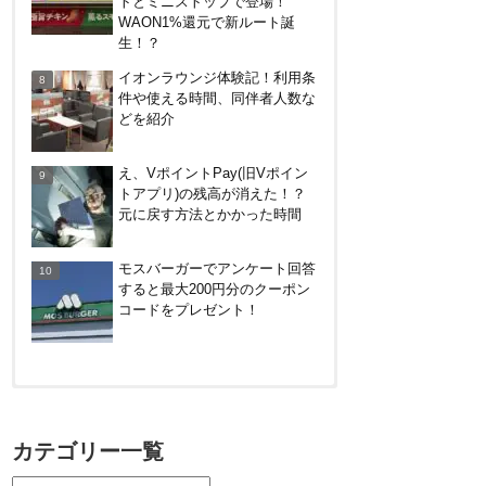
トとミニストップで登場！
WAON1%還元で新ルート誕
カテエネBANK、未契約者でも
生！？
デビット利用2%還元が可能
イオンラウンジ体験記！利用条
に！月末のみ残高200万円必
件や使える時間、同伴者人数な
要。1/1～
どを紹介
え、VポイントPay(旧Vポイン
トアプリ)の残高が消えた！？
元に戻す方法とかかった時間
モスバーガーでアンケート回答
すると最大200円分のクーポン
コードをプレゼント！
【対象者限定】楽天ペイ利用で
最大300ポイントもらえる！7/1
カテゴリー一覧
朝まで