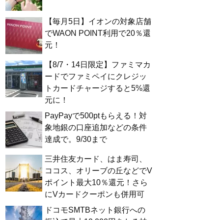
【毎月5日】イオンの対象店舗
でWAON POINT利用で20％還
元！
【8/7・14日限定】ファミマカ
ードでファミペイにクレジッ
トカードチャージすると5%還
元に！
PayPayで500ptもらえる！対
象地銀の口座追加などの条件
達成で。9/30まで
三井住友カード、はま寿司、
ココス、オリーブの丘などでV
ポイント最大10％還元！さら
にVカードクーポンも併用可
ドコモSMTBネット銀行への