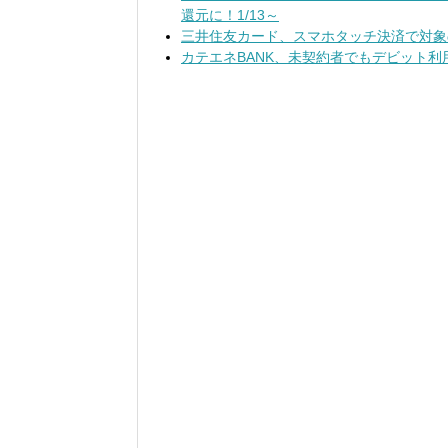
還元に！1/13～
三井住友カード、スマホタッチ決済で対象
カテエネBANK、未契約者でもデビット利用