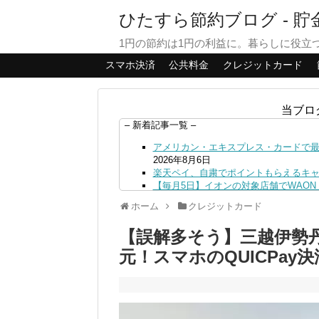
ひたすら節約ブログ - 
1円の節約は1円の利益に。暮らしに役立
スマホ決済
公共料金
クレジットカード
当ブロ
– 新着記事一覧 –
アメリカン・エキスプレス・カードで最大
2026年8月6日
楽天ペイ、自粛でポイントもらえるキ
【毎月5日】イオンの対象店舗でWAON P
【8/7・14日限定】ファミマカードで
ホーム
クレジットカード
4日
PayPayで500ptもらえる！対象地銀
【誤解多そう】三越伊勢
三井住友カード、はま寿司、ココス、オ
ンも併用可
2026年8月4日
元！スマホのQUICPay決
ドコモSMTBネット銀行への振込で最大1
ドコモの銀行で預金残高を10万円以上増加
日
デジタルギフト改悪でいろいろ手数料徴収
PayPayポイント→Vポイント交換で