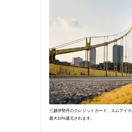
Vポイントpay利用で最大10%還元！8/3
V NEOBANK改悪！還元率1.25%に
ドットマネーが再開！8/12から。でも
【2026年夏】dポイント交換キャンペー
2026年7月31日
au PAY 残高チャージで最大10000
三越伊勢丹のクレジットカード、エムアイカ
最大10%還元されます。