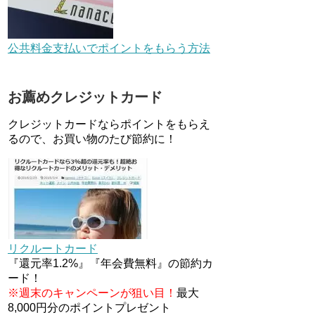
デジタルギフト改悪でいろいろ
手数料徴収へ！8/3～
公共料金支払いでポイントをもらう方法
au Pay等に等価交換できる「え
お薦めクレジットカード
らべるギフト」がファミリマー
トとミニストップで登場！
クレジットカードならポイントをもらえ
WAON1%還元で新ルート誕
生！？
るので、お買い物のたび節約に！
JCBカードWでApple Pay追加
時のナビダイヤル0570を回避す
る方法
住信SBIネット銀行のデビット
カードPoint＋で最大2%還元！
リクルートカード
V NEOバンクデビットとどっち
が良い？条件などまとめ
『還元率1.2%』『年会費無料』の節約カ
ード！
※週末のキャンペーンが狙い目！
最大
8,000円分のポイントプレゼント