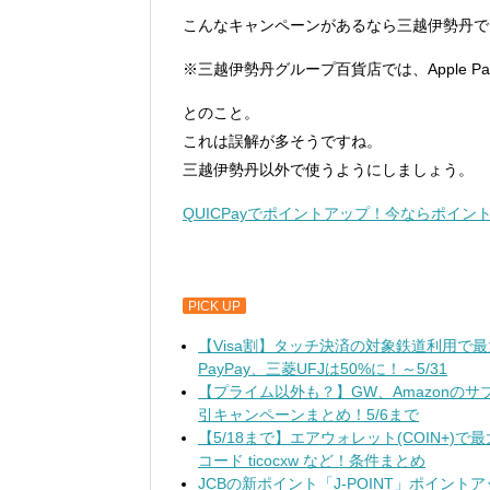
こんなキャンペーンがあるなら三越伊勢丹で
※三越伊勢丹グループ百貨店では、Apple Pay
とのこと。
これは誤解が多そうですね。
三越伊勢丹以外で使うようにしましょう。
QUICPayでポイントアップ！今ならポイ
PICK UP
【Visa割】タッチ決済の対象鉄道利用で
PayPay、三菱UFJは50%に！～5/31
【プライム以外も？】GW、Amazonのサブスク無料
引キャンペーンまとめ！5/6まで
【5/18まで】エアウォレット(COIN+)
コード ticocxw など！条件まとめ
JCBの新ポイント「J-POINT」ポイン