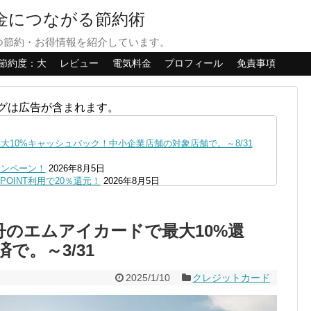
貯金につながる節約術
つ節約・お得情報を紹介しています。
節約度：大
レビュー
電気料金
プロフィール
免責事項
グは広告が含まれます。
10%キャッシュバック！中小企業店舗の対象店舗で。～8/31
ャンペーン！
2026年8月5日
OINT利用で20％還元！
2026年8月5日
ファミペイにクレジットカードチャージすると5%還元に！
2026年8月
の口座追加などの条件達成で。9/30まで
2026年8月4日
丹のエムアイカードで最大10%還
リーブの丘などでVポイント最大10％還元！さらにVカードクーポ
済で。～3/31
0,000円あたる抽選キャンペーン！8/31まで
2026年8月3日
で最大10億dポイント山分けキャンペーン！～10/31
2026年8月3
2025/1/10
クレジットカード
へ！8/3～
2026年8月1日
ストア限定の制限を消す方法
2026年8月1日