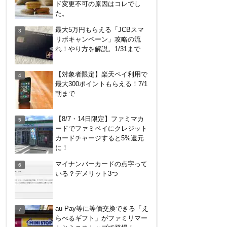
ド変更不可の原因はコレでし
た。
東京駅のコインロッカー攻略
最大5万円もらえる「JCBスマ
法！料金や使い方、改札内と改
リボキャンペーン」攻略の流
札外の違いなど
れ！やり方を解説。1/31まで
イオンラウンジ体験記！利用条
【対象者限定】楽天ペイ利用で
件や使える時間、同伴者人数な
最大300ポイントもらえる！7/1
どを紹介
朝まで
越谷の花田苑でホタル（蛍）を
【8/7・14日限定】ファミマカ
見てきた！駐車場はどこ？雨で
ードでファミペイにクレジット
もやる？料金は？
カードチャージすると5%還元
に！
コストコグローバルカードでコ
マイナンバーカードの点字って
ストコもそれ以外も還元率2%
いる？デメリット3つ
キャンペーン！2/1～3/31
Amazonで2%還元！リクルート
au Pay等に等価交換できる「え
関連サービス利用で。10/30ま
らべるギフト」がファミリマー
で