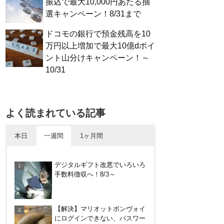
振込で最大10,000円あたる抽
選キャンペーン！8/31まで
ドコモの銀行で預金残高を10
万円以上増加で最大10億dポイ
ント山分けキャンペーン！～
10/31
よく読まれている記事
本日
一週間
1ヶ月間
【対象者限定】楽天ペイ利用で
デジタルギフト改悪でいろいろ
最大300ポイントもらえる！7/1
手数料徴収へ！8/3～
朝まで
すぎのや本陣ではクーポン、ス
【解決】マリオットボンヴォイ
タンプカード、誕生日特典を駆
にログインできない、パスワー
使して節約しよう