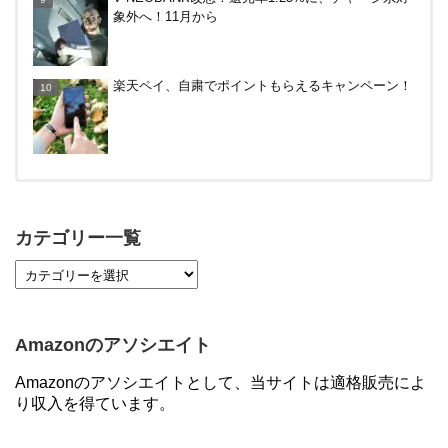
トリ、ビックカメラなど。～7/31
象外へ！11月から
楽天ペイ、自粛でポイントもらえるキャンペーン！
【対象者限定】楽天ペイ利用で最大300ポイントも
らえる！7/1朝まで
カテゴリー一覧
【7/21まで】エアウォレット(COIN+)で最大98,300
円分がもらえるキャンペーン！50%還元、登録、紹
介コード wtffz4c など！条件まとめ
Amazonのアソシエイト
【2倍増量】PayPayカード、まるごとフラットリボ
Amazonのアソシエイトとして、当サイトは適格販売によ
登録と3回利用で10000ptがもらえるキャンペーン！
り収入を得ています。
3/31まで