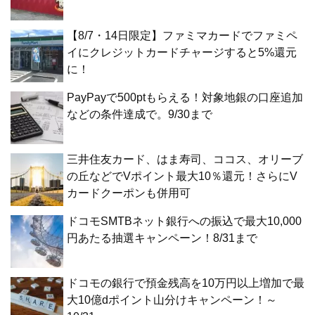
【8/7・14日限定】ファミマカードでファミペ
イにクレジットカードチャージすると5%還元
に！
PayPayで500ptもらえる！対象地銀の口座追加
などの条件達成で。9/30まで
三井住友カード、はま寿司、ココス、オリーブ
の丘などでVポイント最大10％還元！さらにV
カードクーポンも併用可
ドコモSMTBネット銀行への振込で最大10,000
円あたる抽選キャンペーン！8/31まで
ドコモの銀行で預金残高を10万円以上増加で最
大10億dポイント山分けキャンペーン！～