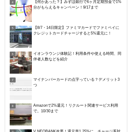
【何かあった？】みずほ銀行で6ヶ月定期預金で1%
や違約金は？
分がもらえるキャンペーン！9/17まで
無印良品で裾上げしてもらった！料金は無料？購入
【8/7・14日限定】ファミマカードでファミペイに
後の対応、仕上がり時間などまとめ
クレジットカードチャージすると5%還元に！
越谷の花田苑でホタル（蛍）を見てきた！駐車場は
イオンラウンジ体験記！利用条件や使える時間、同
どこ？雨でもやる？料金は？
伴者人数などを紹介
JRキューポから永久不滅ポイント、dポイントに交
マイナンバーカードの点字っている？デメリット3
換する方法！重要注意点あり
つ
Amazonで2%還元！リクルート関連サービス利用
Amazonで2%還元！リクルート関連サービス利用
で。10/30まで
で。10/30まで
三井住友カードでVクーポンで最大+10％還元！ニ
V NEOBANK改悪！還元率1.25%に、チャージ系対