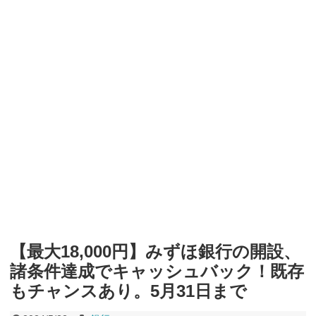
ャンペーン！8/31まで
2026年8月3日
ドコモの銀行で預金残高を10万円以上増加で最大10億dポイント
山分けキャンペーン！～10/31
2026年8月3日
デジタルギフト改悪でいろいろ手数料徴収へ！8/3～
2026年8月
1日
PayPayポイント→Vポイント交換でストア限定の制限を消す方
法
2026年8月1日
Vポイントpay利用で最大10%還元！8/31まで
2026年8月1日
V NEOBANK改悪！還元率1.25%に、チャージ系対象外へ！11
月から
2026年8月1日
ドットマネーが再開！8/12から。でも未完了のポイント有効期
限が8月末まで？
2026年7月31日
【2026年夏】dポイント交換キャンペーンが見逃せない！最大
15%増量のチャンス。8/1~31あたりまで
2026年7月31日
au PAY 残高チャージで最大10000円もらえる！じぶん銀行から
チャージで抽選。8/31まで
2026年7月29日
【最大18,000円】みずほ銀行の開設、
諸条件達成でキャッシュバック！既存
もチャンスあり。5月31日まで