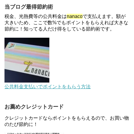
【解決】マリオットボンヴォイにログインできな
当ブログ最得節約術
い、パスワード変更不可の原因はコレでした。
税金、光熱費等の公共料金は
nanaco
で支払えます。額が
大きいため、ここで数%でもポイントをもらえれば大きな
節約に！知ってる人だけ得をしている節約術です。
【対象者限定】楽天ペイで決済すると最大300ポイ
ントキャンペーン！～6/1
デジタルギフト改悪でいろいろ手数料徴収へ！8/3
～
au Pay等に等価交換できる「えらべるギフト」がフ
公共料金支払いでポイントをもらう方法
ァミリマートとミニストップで登場！WAON1%還
元で新ルート誕生！？
お薦めクレジットカード
JCBカードWでApple Pay追加時のナビダイヤル
0570を回避する方法
クレジットカードならポイントをもらえるので、お買い物
のたび節約に！