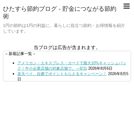
ひたすら節約ブログ - 貯金につながる節約
術
1円の節約は1円の利益に。暮らしに役立つ節約・お得情報を紹介
しています。
当ブログは広告が含まれます。
– 新着記事一覧 –
アメリカン・エキスプレス・カードで最大10%キャッシュバッ
ク！中小企業店舗の対象店舗で。～8/31
2026年8月6日
楽天ペイ、自粛でポイントもらえるキャンペーン！
2026年8月5
日
【毎月5日】イオンの対象店舗でWAON POINT利用で20％還
元！
2026年8月5日
【8/7・14日限定】ファミマカードでファミペイにクレジットカ
ードチャージすると5%還元に！
2026年8月4日
PayPayで500ptもらえる！対象地銀の口座追加などの条件達成
で。9/30まで
2026年8月4日
三井住友カード、はま寿司、ココス、オリーブの丘などでVポイ
ント最大10％還元！さらにVカードクーポンも併用可
2026年8
月4日
ドコモSMTBネット銀行への振込で最大10,000円あたる抽選キ