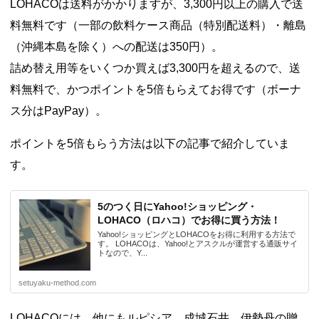
LOHACOは送料がかかりますが、3,300円以上の購入で送
料無料です（一部の飲料ケース商品（特別配送料）・離島
（沖縄本島を除く）への配送は350円）。
詰め替え用等をいくつか買えば3,300円を超えるので、送
料無料で、かつポイントを5倍もらえてお得です（ボーナ
ス分はPayPay）。
ポイントを5倍もらう方法は以下の記事で紹介していま
す。
5のつく日にYahoo!ショッピング・
LOHACO（ロハコ）でお得に買う方法！
Yahoo!ショッピングとLOHACOをお得に利用する方法で
す。 LOHACOは、Yahoo!とアスクルが運営する通販サイ
トなので、Y...
setuyaku-method.com
LOHACOには、他にもルピシア、成城石井、伊勢丹の贈