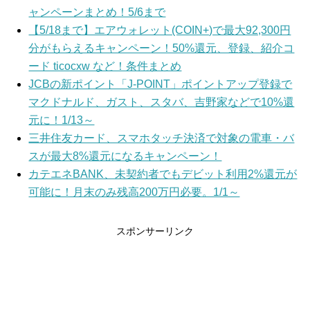
ャンペーンまとめ！5/6まで
【5/18まで】エアウォレット(COIN+)で最大92,300円
分がもらえるキャンペーン！50%還元、登録、紹介コ
ード ticocxw など！条件まとめ
JCBの新ポイント「J-POINT」ポイントアップ登録で
マクドナルド、ガスト、スタバ、吉野家などで10%還
元に！1/13～
三井住友カード、スマホタッチ決済で対象の電車・バ
スが最大8%還元になるキャンペーン！
カテエネBANK、未契約者でもデビット利用2%還元が
可能に！月末のみ残高200万円必要。1/1～
スポンサーリンク