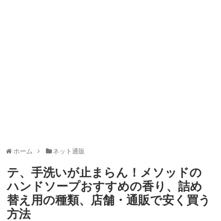
ャンペーン！8/31まで
2026年8月3日
ドコモの銀行で預金残高を10万円以上増加で最大10億dポイント
山分けキャンペーン！～10/31
2026年8月3日
デジタルギフト改悪でいろいろ手数料徴収へ！8/3～
2026年8月
1日
PayPayポイント→Vポイント交換でストア限定の制限を消す方
法
2026年8月1日
Vポイントpay利用で最大10%還元！8/31まで
2026年8月1日
V NEOBANK改悪！還元率1.25%に、チャージ系対象外へ！11
月から
2026年8月1日
ドットマネーが再開！8/12から。でも未完了のポイント有効期
限が8月末まで？
2026年7月31日
【2026年夏】dポイント交換キャンペーンが見逃せない！最大
15%増量のチャンス。8/1~31あたりまで
2026年7月31日
au PAY 残高チャージで最大10000円もらえる！じぶん銀行から
チャージで抽選。8/31まで
2026年7月29日
ホーム
ネット通販
テ、手洗いが止まらん！メソッドの
ハンドソープおすすめの香り、詰め
替え用の種類、店舗・通販で安く買う
方法