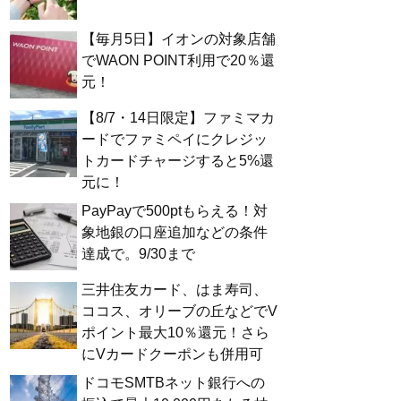
【毎月5日】イオンの対象店舗
でWAON POINT利用で20％還
元！
【8/7・14日限定】ファミマカ
ードでファミペイにクレジッ
トカードチャージすると5%還
元に！
PayPayで500ptもらえる！対
象地銀の口座追加などの条件
達成で。9/30まで
三井住友カード、はま寿司、
ココス、オリーブの丘などでV
ポイント最大10％還元！さら
にVカードクーポンも併用可
ドコモSMTBネット銀行への