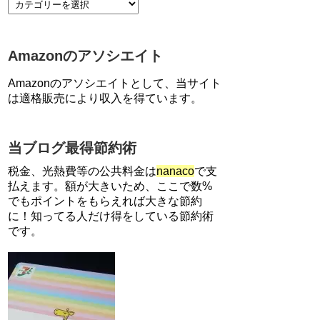
【7/21まで】エアウォレット
(COIN+)で最大98,300円分がも
らえるキャンペーン！50%還
Amazonのアソシエイト
元、登録、紹介コード wtffz4c
など！条件まとめ
Amazonのアソシエイトとして、当サイト
【2倍増量】PayPayカード、ま
は適格販売により収入を得ています。
るごとフラットリボ登録と3回
利用で10000ptがもらえるキャ
ンペーン！3/31まで
当ブログ最得節約術
ソニーフィナンシャルグループ
の株主限定！2万円もらえる口
税金、光熱費等の公共料金は
nanaco
で支
座開設キャンペーン。7/31まで
払えます。額が大きいため、ここで数%
でもポイントをもらえれば大きな節約
に！知ってる人だけ得をしている節約術
【解決】マリオットボンヴォイ
にログインできない、パスワー
です。
ド変更不可の原因はコレでし
た。
【対象者限定】楽天ペイで決済
すると最大300ポイントキャン
ペーン！～6/1