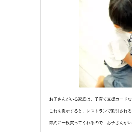
Vポイントpay利用で最大10%還元！8/3
V NEOBANK改悪！還元率1.25%に
ドットマネーが再開！8/12から。でも
【2026年夏】dポイント交換キャンペー
2026年7月31日
au PAY 残高チャージで最大10000
お子さんがいる家庭は、子育て支援カードな
これを提示すると、レストランで割引される
節約に一役買ってくれるので、お子さんがい