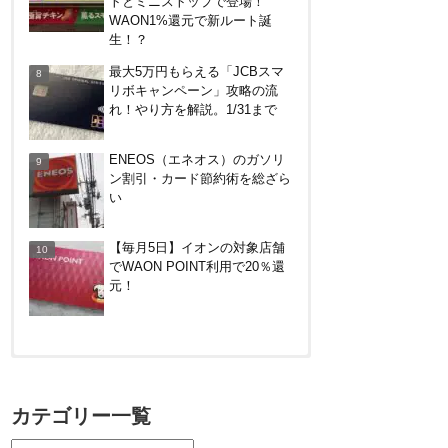
トとミニストップで登場！
WAON1%還元で新ルート誕
ドコモSMTBネット銀行への振
生！？
込で最大10,000円あたる抽選キ
最大5万円もらえる「JCBスマ
ャンペーン！8/31まで
リボキャンペーン」攻略の流
れ！やり方を解説。1/31まで
ENEOS（エネオス）のガソリ
ン割引・カード節約術を総ざら
い
【毎月5日】イオンの対象店舗
でWAON POINT利用で20％還
元！
【対象者限定】楽天ペイ利用で
最大300ポイントもらえる！7/1
カテゴリー一覧
朝まで