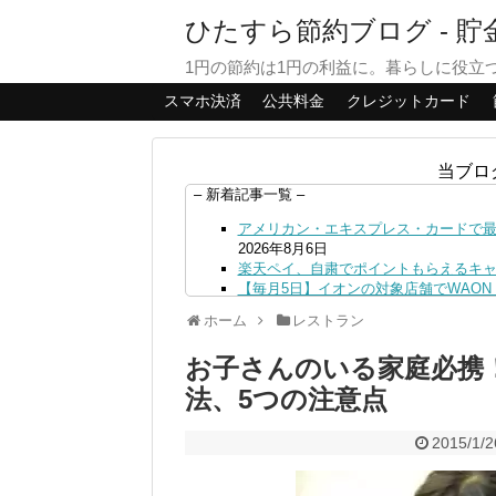
ひたすら節約ブログ - 
1円の節約は1円の利益に。暮らしに役立
スマホ決済
公共料金
クレジットカード
当ブロ
– 新着記事一覧 –
アメリカン・エキスプレス・カードで最大
2026年8月6日
楽天ペイ、自粛でポイントもらえるキ
【毎月5日】イオンの対象店舗でWAON P
【8/7・14日限定】ファミマカードで
ホーム
レストラン
4日
PayPayで500ptもらえる！対象地銀
お子さんのいる家庭必携
三井住友カード、はま寿司、ココス、オ
ンも併用可
2026年8月4日
法、5つの注意点
ドコモSMTBネット銀行への振込で最大1
ドコモの銀行で預金残高を10万円以上増加
2015/1/2
日
デジタルギフト改悪でいろいろ手数料徴収
PayPayポイント→Vポイント交換で