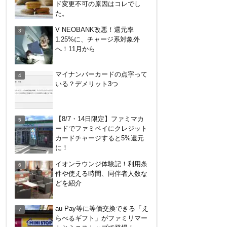
ド変更不可の原因はコレでし
ット・デメリットまとめ
た。
やっぱり裏切らない！無印良品
V NEOBANK改悪！還元率
のクッション（丸型）を3ヶ月
1.25%に、チャージ系対象外
使ってみた感想
へ！11月から
イオンラウンジ体験記！利用条
マイナンバーカードの点字って
件や使える時間、同伴者人数な
いる？デメリット3つ
どを紹介
コストコグローバルカードでコ
【8/7・14日限定】ファミマカ
ストコもそれ以外も還元率2%
ードでファミペイにクレジット
キャンペーン！2/1～3/31
カードチャージすると5%還元
に！
カテエネBANK、未契約者でも
イオンラウンジ体験記！利用条
デビット利用2%還元が可能
件や使える時間、同伴者人数な
に！月末のみ残高200万円必
どを紹介
要。1/1～
デジタルギフト改悪でいろいろ
au Pay等に等価交換できる「え
手数料徴収へ！8/3～
らべるギフト」がファミリマー