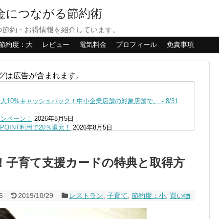
貯金につながる節約術
つ節約・お得情報を紹介しています。
節約度：大
レビュー
電気料金
プロフィール
免責事項
グは広告が含まれます。
10%キャッシュバック！中小企業店舗の対象店舗で。～8/31
ャンペーン！
2026年8月5日
OINT利用で20％還元！
2026年8月5日
ファミペイにクレジットカードチャージすると5%還元に！
2026年8月
の口座追加などの条件達成で。9/30まで
2026年8月4日
！子育て支援カードの特典と取得方
リーブの丘などでVポイント最大10％還元！さらにVカードクーポ
0,000円あたる抽選キャンペーン！8/31まで
2026年8月3日
で最大10億dポイント山分けキャンペーン！～10/31
2026年8月3
6
2019/10/29
レストラン
,
子育て
,
節約度：小
,
買い物
へ！8/3～
2026年8月1日
ストア限定の制限を消す方法
2026年8月1日