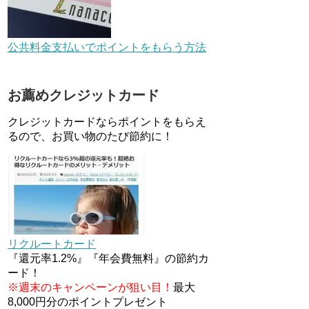
デジタルギフト改悪でいろいろ
手数料徴収へ！8/3～
公共料金支払いでポイントをもらう方法
au Pay等に等価交換できる「え
お薦めクレジットカード
らべるギフト」がファミリマー
トとミニストップで登場！
クレジットカードならポイントをもらえ
WAON1%還元で新ルート誕
生！？
るので、お買い物のたび節約に！
JCBカードWでApple Pay追加
時のナビダイヤル0570を回避す
る方法
マイナンバーカードの点字って
いる？デメリット3つ
リクルートカード
『還元率1.2%』『年会費無料』の節約カ
ード！
※週末のキャンペーンが狙い目！
最大
8,000円分のポイントプレゼント