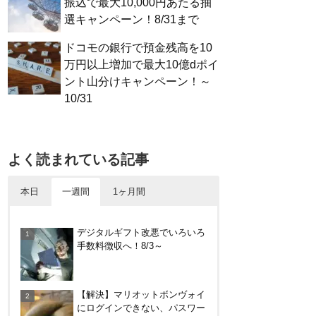
振込で最大10,000円あたる抽
選キャンペーン！8/31まで
ドコモの銀行で預金残高を10
万円以上増加で最大10億dポイ
ント山分けキャンペーン！～
10/31
よく読まれている記事
本日
一週間
1ヶ月間
アメリカン・エキスプレス・カ
デジタルギフト改悪でいろいろ
ードで最大10%キャッシュバッ
手数料徴収へ！8/3～
ク！中小企業店舗の対象店舗
で。～8/31
30倍！イオンカードセレクトは
【解決】マリオットボンヴォイ
界王拳なみに金利を上げる鍵に
にログインできない、パスワー
なる！オートチャージなどメリ