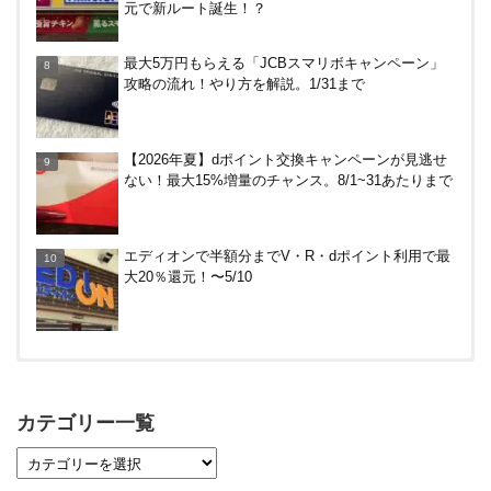
元で新ルート誕生！？
ENEOS（エネオス）のガソリン割引・カード節約
最大5万円もらえる「JCBスマリボキャンペーン」
術を総ざらい
攻略の流れ！やり方を解説。1/31まで
マイナンバーカードの点字っている？デメリット3
【2026年夏】dポイント交換キャンペーンが見逃せ
つ
ない！最大15%増量のチャンス。8/1~31あたりまで
【毎月5日】イオンの対象店舗でWAON POINT利用
エディオンで半額分までV・R・dポイント利用で最
で20％還元！
大20％還元！〜5/10
【対象者限定】楽天ペイ利用で最大300ポイントも
らえる！7/1朝まで
カテゴリー一覧
【7/21まで】エアウォレット(COIN+)で最大98,300