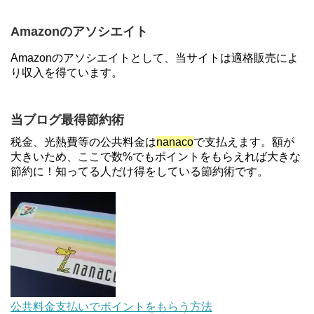
円分がもらえるキャンペーン！50%還元、登録、紹
介コード wtffz4c など！条件まとめ
Amazonのアソシエイト
【2倍増量】PayPayカード、まるごとフラットリボ
Amazonのアソシエイトとして、当サイトは適格販売によ
登録と3回利用で10000ptがもらえるキャンペーン！
り収入を得ています。
3/31まで
ソニーフィナンシャルグループの株主限定！2万円
当ブログ最得節約術
もらえる口座開設キャンペーン。7/31まで
税金、光熱費等の公共料金は
nanaco
で支払えます。額が
大きいため、ここで数%でもポイントをもらえれば大きな
節約に！知ってる人だけ得をしている節約術です。
【対象者限定】楽天ペイで決済すると最大300ポイ
ントキャンペーン！～6/1
【解決】マリオットボンヴォイにログインできな
い、パスワード変更不可の原因はコレでした。
au Pay等に等価交換できる「えらべるギフト」がフ
公共料金支払いでポイントをもらう方法