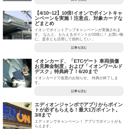
【4/10~12】10倍!イオンでポイントキャ
ンペーンを実施！注意点、対象カードな
どまとめ
イオンでポイントアップキャンペーンが実施されま
す。 なんと、もらえるポイントが10倍に！ お買い物
に、是非とも活用して節約してい...
記事を読む
イオンカード、「ETCゲート 車両損傷
お見舞金制度」および「イオンワールド
デスク」特典終了！6/20まで
イオンカードで改悪のお知らせ。 特典が終了しま
す。
記事を読む
エディオンジャンボでアプリからポイン
トが必ずもらえる！最大1万ポイント。
3/8まで
エディオンでキャンペーン！ アプリでポイントがも
らえます。