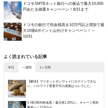
ドコモSMTBネット銀行への振込で最大10,000
円あたる抽選キャンペーン！8/31まで
ドコモの銀行で預金残高を10万円以上増加で最
大10億dポイント山分けキャンペーン！～
10/31
よく読まれている記事
本日
一週間
1ヶ月間
電車などでVisaのタッチ決済で最大20%キャッシュ
【解決】マリオットボンヴォイにログインできな
バック！関西の公共交通機関、札幌市営地下鉄で。
い、パスワード変更不可の原因はコレでした。
～12/14
楽天カードから保険のお知らせが。無料らしいので
V NEOBANK改悪！還元率1.25%に、チャージ系対
加入したけど勧誘ヤバいかな
象外へ！11月から