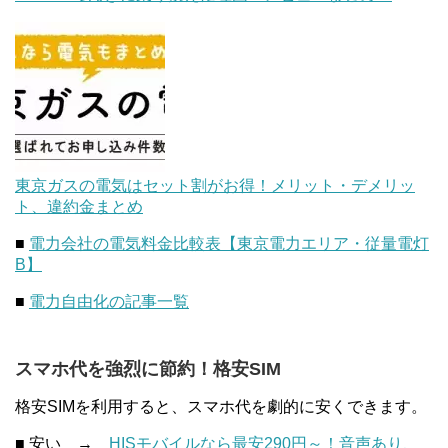
東京ガスの電気はセット割がお得！メリット・デメリッ
ト、違約金まとめ
■
電力会社の電気料金比較表【東京電力エリア・従量電灯
B】
■
電力自由化の記事一覧
スマホ代を強烈に節約！格安SIM
格安SIMを利用すると、スマホ代を劇的に安くできます。
■ 安い →
HISモバイルなら最安290円～！音声あり、