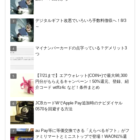
V NEOBANK改悪！還元率1.25%に、チャージ系対
デジタルギフト改悪でいろいろ手数料徴収へ！8/3
象外へ！11月から
～
バーガーキングがBIG割でマックを牽制！？知って
マイナンバーカードの点字っている？デメリット3
おきたい利用条件と注意点
つ
【8/7・14日限定】ファミマカードでファミペイに
【7/21まで】エアウォレット(COIN+)で最大98,300
クレジットカードチャージすると5%還元に！
円分がもらえるキャンペーン！50%還元、登録、紹
介コード wtffz4c など！条件まとめ
嵐山のトロッコ列車。亀岡発で大正解だった2つの
JCBカードWでApple Pay追加時のナビダイヤル
理由
0570を回避する方法
楽天ペイ、自粛でポイントもらえるキャンペーン！
au Pay等に等価交換できる「えらべるギフト」がフ
ァミリマートとミニストップで登場！WAON1%還