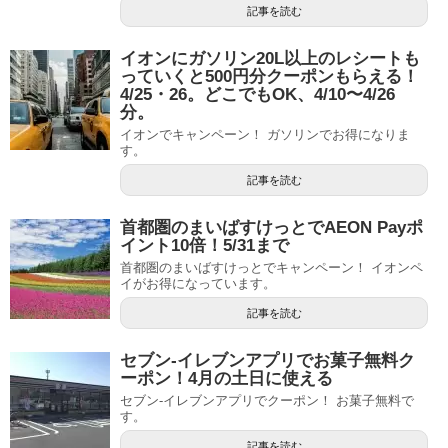
記事を読む
イオンにガソリン20L以上のレシートも
っていくと500円分クーポンもらえる！
4/25・26。どこでもOK、4/10〜4/26
分。
イオンでキャンペーン！ ガソリンでお得になりま
す。
記事を読む
首都圏のまいばすけっとでAEON Payポ
イント10倍！5/31まで
首都圏のまいばすけっとでキャンペーン！ イオンペ
イがお得になっています。
記事を読む
セブン-イレブンアプリでお菓子無料ク
ーポン！4月の土日に使える
セブン-イレブンアプリでクーポン！ お菓子無料で
す。
記事を読む