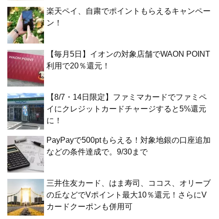
楽天ペイ、自粛でポイントもらえるキャンペー
ン！
【毎月5日】イオンの対象店舗でWAON POINT
利用で20％還元！
【8/7・14日限定】ファミマカードでファミペ
イにクレジットカードチャージすると5%還元
に！
PayPayで500ptもらえる！対象地銀の口座追加
などの条件達成で。9/30まで
三井住友カード、はま寿司、ココス、オリーブ
の丘などでVポイント最大10％還元！さらにV
カードクーポンも併用可