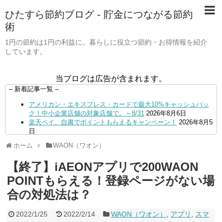
ひたすら節約ブログ - 貯金につながる節約
術
1円の節約は1円の利益に。暮らしに役立つ節約・お得情報を紹介
しています。
当ブログは広告が含まれます。
– 新着記事一覧 –
アメリカン・エキスプレス・カードで最大10%キャッシュバッ
ク！中小企業店舗の対象店舗で。～8/31
2026年8月6日
楽天ペイ、自粛でポイントもらえるキャンペーン！
2026年8月5
日
【毎月5日】イオンの対象店舗でWAON POINT利用で20％還
ホーム
WAON（ワオン）
元！
2026年8月5日
【8/7・14日限定】ファミマカードでファミペイにクレジットカ
【終了】iAEONアプリで200WAON
ードチャージすると5%還元に！
2026年8月4日
PayPayで500ptもらえる！対象地銀の口座追加などの条件達成
POINTもらえる！登録ページがない場
で。9/30まで
2026年8月4日
合の対処法は？
三井住友カード、はま寿司、ココス、オリーブの丘などでVポイ
ント最大10％還元！さらにVカードクーポンも併用可
2026年8
月4日
2022/1/25
2022/2/14
WAON（ワオン）
,
アプリ
,
スマ
ドコモSMTBネット銀行への振込で最大10,000円あたる抽選キ