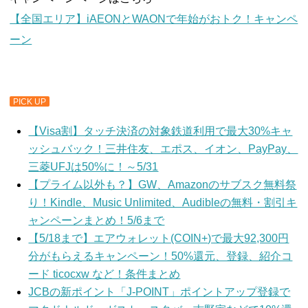
【全国エリア】iAEONとWAONで年始がおトク！キャンペ
ーン
PICK UP
【Visa割】タッチ決済の対象鉄道利用で最大30%キャ
ッシュバック！三井住友、エポス、イオン、PayPay、
三菱UFJは50%に！～5/31
【プライム以外も？】GW、Amazonのサブスク無料祭
り！Kindle、Music Unlimited、Audibleの無料・割引キ
ャンペーンまとめ！5/6まで
【5/18まで】エアウォレット(COIN+)で最大92,300円
分がもらえるキャンペーン！50%還元、登録、紹介コ
ード ticocxw など！条件まとめ
JCBの新ポイント「J-POINT」ポイントアップ登録で