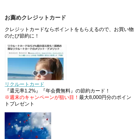
ァミリマートとミニストップで登場！WAON1%還
元で新ルート誕生！？
お薦めクレジットカード
JCBカードWでApple Pay追加時のナビダイヤル
0570を回避する方法
クレジットカードならポイントをもらえるので、お買い物
のたび節約に！
住信SBIネット銀行のデビットカードPoint＋で最大
2%還元！V NEOバンクデビットとどっちが良い？
条件などまとめ
マイナンバーカードの点字っている？デメリット3
つ
リクルートカード
『還元率1.2%』『年会費無料』の節約カード！
※週末のキャンペーンが狙い目！
最大8,000円分のポイン
トプレゼント