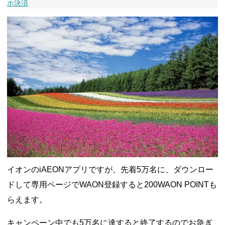
ホ決済
ャンペーン！8/31まで
2026年8月3日
ドコモの銀行で預金残高を10万円以上増加で最大10億dポイント
山分けキャンペーン！～10/31
2026年8月3日
デジタルギフト改悪でいろいろ手数料徴収へ！8/3～
2026年8月
1日
PayPayポイント→Vポイント交換でストア限定の制限を消す方
法
2026年8月1日
Vポイントpay利用で最大10%還元！8/31まで
2026年8月1日
V NEOBANK改悪！還元率1.25%に、チャージ系対象外へ！11
月から
2026年8月1日
ドットマネーが再開！8/12から。でも未完了のポイント有効期
限が8月末まで？
2026年7月31日
【2026年夏】dポイント交換キャンペーンが見逃せない！最大
15%増量のチャンス。8/1~31あたりまで
2026年7月31日
au PAY 残高チャージで最大10000円もらえる！じぶん銀行から
チャージで抽選。8/31まで
2026年7月29日
イオンのiAEONアプリですが、先着5万名に、ダウンロー
ドして専用ページでWAON登録すると200WAON POINTも
らえます。
キャンペーン中でも5万名に達すると終了するのでお急ぎ