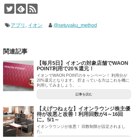
アプリ
,
イオン
@setuyaku_method
関連記事
【毎月5日】イオンの対象店舗でWAON
POINT利用で20％還元！
イオンでWAON POINTのキャンペーン！ 利用分が
20%還元となります。 貯まっている方はこれを機に
利用してみましょう。 ...
記事を読む
【えげつねぇな】イオンラウンジ株主優
待が改悪と改善！利用回数が4～16回
に。5/1～
イオンラウンジが改悪！ 回数制限が設定されまし
た。