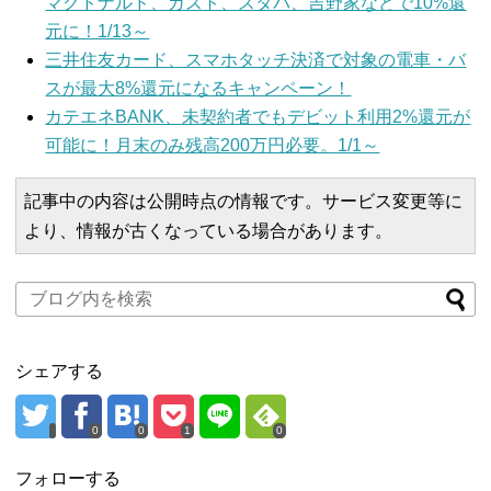
マクドナルド、ガスト、スタバ、吉野家などで10%還
元に！1/13～
三井住友カード、スマホタッチ決済で対象の電車・バ
スが最大8%還元になるキャンペーン！
カテエネBANK、未契約者でもデビット利用2%還元が
可能に！月末のみ残高200万円必要。1/1～
記事中の内容は公開時点の情報です。サービス変更等に
より、情報が古くなっている場合があります。
シェアする
0
0
1
0
フォローする