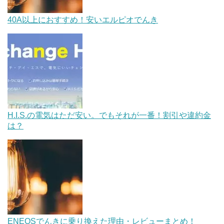
40A以上におすすめ！安いエルピオでんき
H.I.S.の電気はただ安い。でもそれが一番！割引や違約金
は？
ENEOSでんきに乗り換えた理由・レビューまとめ！