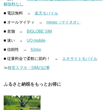
解除料なし
■ 電話無料 →
楽天モバイル
■ オールマイティ →
mineo（マイネオ）
■ 老舗 →
BIGLOBE SIM
■ 速い →
UQ mobile
■ 信頼性 →
IIJmio
■ 従量料金で柔軟に節約！ →
エキサイトモバイル
≫
格安スマホ・SIMの記事
ふるさと納税をもっとお得に