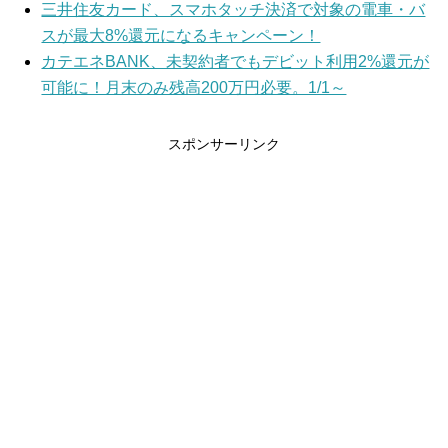
三井住友カード、スマホタッチ決済で対象の電車・バ
スが最大8%還元になるキャンペーン！
カテエネBANK、未契約者でもデビット利用2%還元が
可能に！月末のみ残高200万円必要。1/1～
スポンサーリンク