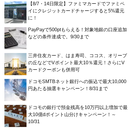
【8/7・14日限定】ファミマカードでファミペ
イにクレジットカードチャージすると5%還元
に！
PayPayで500ptもらえる！対象地銀の口座追加
などの条件達成で。9/30まで
三井住友カード、はま寿司、ココス、オリーブ
の丘などでVポイント最大10％還元！さらにV
カードクーポンも併用可
ドコモSMTBネット銀行への振込で最大10,000
円あたる抽選キャンペーン！8/31まで
ドコモの銀行で預金残高を10万円以上増加で最
大10億dポイント山分けキャンペーン！～
10/31