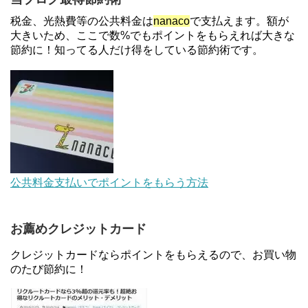
もらえる口座開設キャンペーン。7/31まで
税金、光熱費等の公共料金は
nanaco
で支払えます。額が
大きいため、ここで数%でもポイントをもらえれば大きな
節約に！知ってる人だけ得をしている節約術です。
【解決】マリオットボンヴォイにログインできな
い、パスワード変更不可の原因はコレでした。
【対象者限定】楽天ペイで決済すると最大300ポイ
ントキャンペーン！～6/1
au Pay等に等価交換できる「えらべるギフト」がフ
公共料金支払いでポイントをもらう方法
ァミリマートとミニストップで登場！WAON1%還
元で新ルート誕生！？
お薦めクレジットカード
JCBカードWでApple Pay追加時のナビダイヤル
0570を回避する方法
クレジットカードならポイントをもらえるので、お買い物
のたび節約に！
住信SBIネット銀行のデビットカードPoint＋で最大