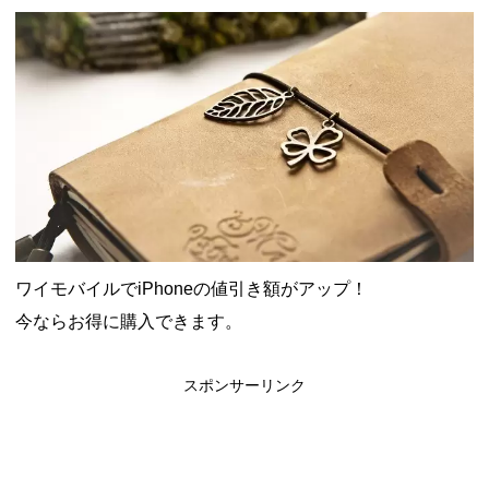
ャンペーン！8/31まで
2026年8月3日
ドコモの銀行で預金残高を10万円以上増加で最大10億dポイント
山分けキャンペーン！～10/31
2026年8月3日
デジタルギフト改悪でいろいろ手数料徴収へ！8/3～
2026年8月
1日
PayPayポイント→Vポイント交換でストア限定の制限を消す方
法
2026年8月1日
Vポイントpay利用で最大10%還元！8/31まで
2026年8月1日
V NEOBANK改悪！還元率1.25%に、チャージ系対象外へ！11
月から
2026年8月1日
ドットマネーが再開！8/12から。でも未完了のポイント有効期
限が8月末まで？
2026年7月31日
【2026年夏】dポイント交換キャンペーンが見逃せない！最大
15%増量のチャンス。8/1~31あたりまで
2026年7月31日
ワイモバイルでiPhoneの値引き額がアップ！
au PAY 残高チャージで最大10000円もらえる！じぶん銀行から
チャージで抽選。8/31まで
2026年7月29日
今ならお得に購入できます。
スポンサーリンク