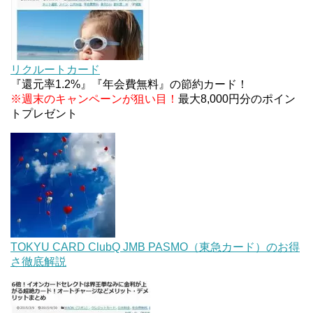
2%還元！V NEOバンクデビットとどっちが良い？
条件などまとめ
マイナンバーカードの点字っている？デメリット3
つ
リクルートカード
『還元率1.2%』『年会費無料』の節約カード！
※週末のキャンペーンが狙い目！
最大8,000円分のポイン
トプレゼント
TOKYU CARD ClubQ JMB PASMO（東急カード）のお得
さ徹底解説