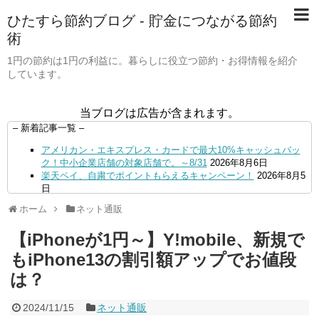
ひたすら節約ブログ - 貯金につながる節約
術
1円の節約は1円の利益に。暮らしに役立つ節約・お得情報を紹介
しています。
当ブログは広告が含まれます。
– 新着記事一覧 –
アメリカン・エキスプレス・カードで最大10%キャッシュバッ
ク！中小企業店舗の対象店舗で。～8/31
2026年8月6日
楽天ペイ、自粛でポイントもらえるキャンペーン！
2026年8月5
日
【毎月5日】イオンの対象店舗でWAON POINT利用で20％還
ホーム
ネット通販
元！
2026年8月5日
【8/7・14日限定】ファミマカードでファミペイにクレジットカ
【iPhoneが1円～】Y!mobile、新規で
ードチャージすると5%還元に！
2026年8月4日
PayPayで500ptもらえる！対象地銀の口座追加などの条件達成
もiPhone13の割引額アップでお値段
で。9/30まで
2026年8月4日
は？
三井住友カード、はま寿司、ココス、オリーブの丘などでVポイ
ント最大10％還元！さらにVカードクーポンも併用可
2026年8
月4日
2024/11/15
ネット通販
ドコモSMTBネット銀行への振込で最大10,000円あたる抽選キ