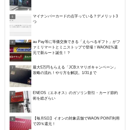
嵐山のトロッコ列車。亀岡発で大正解だった2つの
マイナンバーカードの点字っている？デメリット3
理由
つ
DanDan BANK by山陰合同銀行の貯蓄預金（ほぼ普
au Pay等に等価交換できる「えらべるギフト」がフ
通預金）で年利0.7％～0.9％！
ァミリマートとミニストップで登場！WAON1%還
元で新ルート誕生！？
デジタルギフト改悪でいろいろ手数料徴収へ！8/3
最大5万円もらえる「JCBスマリボキャンペーン」
～
攻略の流れ！やり方を解説。1/31まで
ドコモSMTBネット銀行への振込で最大10,000円あ
ENEOS（エネオス）のガソリン割引・カード節約
たる抽選キャンペーン！8/31まで
術を総ざらい
PayPayで500ptもらえる！対象地銀の口座追加など
【毎月5日】イオンの対象店舗でWAON POINT利用
の条件達成で。9/30まで
で20％還元！