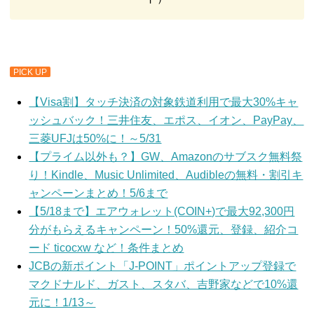
PICK UP
【Visa割】タッチ決済の対象鉄道利用で最大30%キャ
ッシュバック！三井住友、エポス、イオン、PayPay、
三菱UFJは50%に！～5/31
【プライム以外も？】GW、Amazonのサブスク無料祭
り！Kindle、Music Unlimited、Audibleの無料・割引キ
ャンペーンまとめ！5/6まで
【5/18まで】エアウォレット(COIN+)で最大92,300円
分がもらえるキャンペーン！50%還元、登録、紹介コ
ード ticocxw など！条件まとめ
JCBの新ポイント「J-POINT」ポイントアップ登録で
マクドナルド、ガスト、スタバ、吉野家などで10%還
元に！1/13～