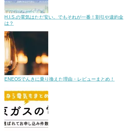
H.I.S.の電気はただ安い。でもそれが一番！割引や違約金
は？
ENEOSでんきに乗り換えた理由・レビューまとめ！