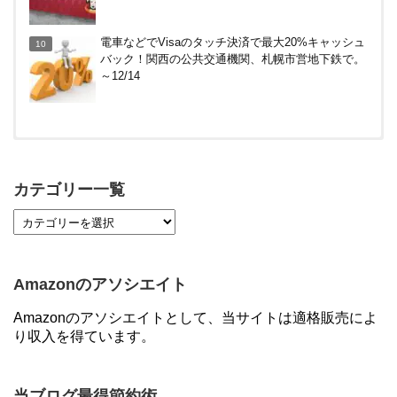
電車などでVisaのタッチ決済で最大20%キャッシュ
バック！関西の公共交通機関、札幌市営地下鉄で。
～12/14
【対象者限定】楽天ペイ利用で最大300ポイントも
らえる！7/1朝まで
カテゴリー一覧
【7/21まで】エアウォレット(COIN+)で最大98,300
円分がもらえるキャンペーン！50%還元、登録、紹
介コード wtffz4c など！条件まとめ
Amazonのアソシエイト
【2倍増量】PayPayカード、まるごとフラットリボ
Amazonのアソシエイトとして、当サイトは適格販売によ
登録と3回利用で10000ptがもらえるキャンペーン！
り収入を得ています。
3/31まで
ソニーフィナンシャルグループの株主限定！2万円
当ブログ最得節約術