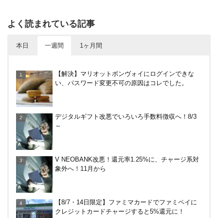
よく読まれている記事
本日
一週間
1ヶ月間
【8/7・14日限定】ファミマカードでファミペイに
【解決】マリオットボンヴォイにログインできな
クレジットカードチャージすると5%還元に！
い、パスワード変更不可の原因はコレでした。
30倍！イオンカードセレクトは界王拳なみに金利を
デジタルギフト改悪でいろいろ手数料徴収へ！8/3
上げる鍵になる！オートチャージなどメリット・デ
～
メリットまとめ
アメリカン・エキスプレス・カードで最大10%キャ
V NEOBANK改悪！還元率1.25%に、チャージ系対
ッシュバック！中小企業店舗の対象店舗で。～8/31
象外へ！11月から
やっぱり裏切らない！無印良品のクッション（丸
【8/7・14日限定】ファミマカードでファミペイに
型）を3ヶ月使ってみた感想
クレジットカードチャージすると5%還元に！