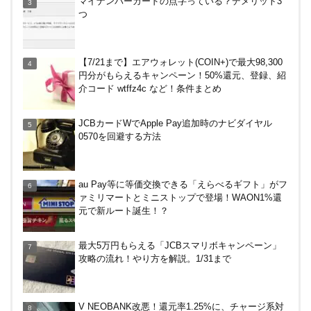
マイナンバーカードの点字っている？デメリット3
つ
ケーズデンキのあんしんパスポートで5%現金値引
【7/21まで】エアウォレット(COIN+)で最大98,300
きを体験！使ってわかった便利さ
円分がもらえるキャンペーン！50%還元、登録、紹
介コード wtffz4c など！条件まとめ
ENEOS（エネオス）のガソリン割引・カード節約
JCBカードWでApple Pay追加時のナビダイヤル
術を総ざらい
0570を回避する方法
マイナンバーカードの点字っている？デメリット3
au Pay等に等価交換できる「えらべるギフト」がフ
つ
ァミリマートとミニストップで登場！WAON1%還
元で新ルート誕生！？
【毎月5日】イオンの対象店舗でWAON POINT利用
最大5万円もらえる「JCBスマリボキャンペーン」
で20％還元！
攻略の流れ！やり方を解説。1/31まで
【7/21まで】エアウォレット(COIN+)で最大98,300
V NEOBANK改悪！還元率1.25%に、チャージ系対
円分がもらえるキャンペーン！50%還元、登録、紹