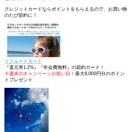
JCBカードWでApple Pay追加時のナビダイヤル
0570を回避する方法
クレジットカードならポイントをもらえるので、お買い物
のたび節約に！
住信SBIネット銀行のデビットカードPoint＋で最大
2%還元！V NEOバンクデビットとどっちが良い？
条件などまとめ
マイナンバーカードの点字っている？デメリット3
つ
リクルートカード
『還元率1.2%』『年会費無料』の節約カード！
※週末のキャンペーンが狙い目！
最大8,000円分のポイン
トプレゼント