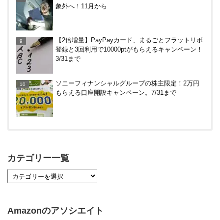
象外へ！11月から
介コード wtffz4c など！条件まとめ
デジタルギフト改悪でいろいろ手数料徴収へ！8/3
【2倍増量】PayPayカード、まるごとフラットリボ
～
登録と3回利用で10000ptがもらえるキャンペーン！
3/31まで
ソニーフィナンシャルグループの株主限定！2万円
もらえる口座開設キャンペーン。7/31まで
【対象者限定】楽天ペイ利用で最大300ポイントも
らえる！7/1朝まで
カテゴリー一覧
【7/21まで】エアウォレット(COIN+)で最大98,300
円分がもらえるキャンペーン！50%還元、登録、紹
介コード wtffz4c など！条件まとめ
Amazonのアソシエイト