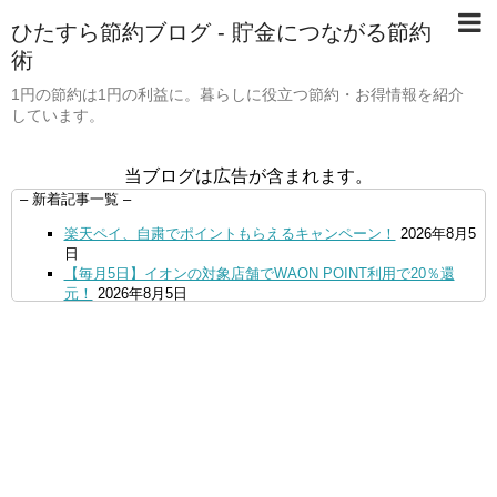
ひたすら節約ブログ - 貯金につながる節約
術
1円の節約は1円の利益に。暮らしに役立つ節約・お得情報を紹介
しています。
当ブログは広告が含まれます。
– 新着記事一覧 –
楽天ペイ、自粛でポイントもらえるキャンペーン！
2026年8月5
日
【毎月5日】イオンの対象店舗でWAON POINT利用で20％還
元！
2026年8月5日
【8/7・14日限定】ファミマカードでファミペイにクレジットカ
ードチャージすると5%還元に！
2026年8月4日
PayPayで500ptもらえる！対象地銀の口座追加などの条件達成
で。9/30まで
2026年8月4日
三井住友カード、はま寿司、ココス、オリーブの丘などでVポイ
ント最大10％還元！さらにVカードクーポンも併用可
2026年8
月4日
ドコモSMTBネット銀行への振込で最大10,000円あたる抽選キ
ャンペーン！8/31まで
2026年8月3日
ドコモの銀行で預金残高を10万円以上増加で最大10億dポイント