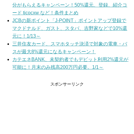
分がもらえるキャンペーン！50%還元、登録、紹介コ
ード ticocxw など！条件まとめ
JCBの新ポイント「J-POINT」ポイントアップ登録で
マクドナルド、ガスト、スタバ、吉野家などで10%還
元に！1/13～
三井住友カード、スマホタッチ決済で対象の電車・バ
スが最大8%還元になるキャンペーン！
カテエネBANK、未契約者でもデビット利用2%還元が
可能に！月末のみ残高200万円必要。1/1～
スポンサーリンク