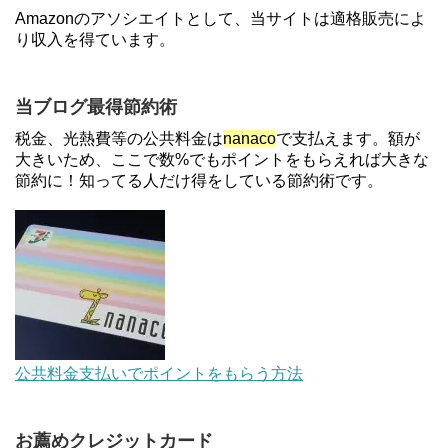
ソニーフィナンシャルグループの株主限定！2万円
Amazonのアソシエイトとして、当サイトは適格販売によ
もらえる口座開設キャンペーン。7/31まで
り収入を得ています。
【2倍増量】PayPayカード、まるごとフラットリボ
当ブログ最得節約術
登録と3回利用で10000ptがもらえるキャンペーン！
税金、光熱費等の公共料金は
nanaco
で支払えます。額が
3/31まで
大きいため、ここで数%でもポイントをもらえれば大きな
節約に！知ってる人だけ得をしている節約術です。
【対象者限定】楽天ペイで決済すると最大300ポイ
ントキャンペーン！～6/1
【解決】マリオットボンヴォイにログインできな
い、パスワード変更不可の原因はコレでした。
au Pay等に等価交換できる「えらべるギフト」がフ
公共料金支払いでポイントをもらう方法
ァミリマートとミニストップで登場！WAON1%還
元で新ルート誕生！？
お薦めクレジットカード