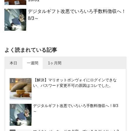
デジタルギフト改悪でいろいろ手数料徴収へ！
8/3～
よく読まれている記事
本日
一週間
1ヶ月間
【8/7・14日限定】ファミマカードでファミペイに
【解決】マリオットボンヴォイにログインできな
クレジットカードチャージすると5%還元に！
い、パスワード変更不可の原因はコレでした。
楽天カードから保険のお知らせが。無料らしいので
デジタルギフト改悪でいろいろ手数料徴収へ！8/3
加入したけど勧誘ヤバいかな
～
楽天ペイ、自粛でポイントもらえるキャンペーン！