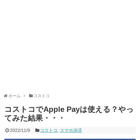
山分けキャンペーン！～10/31
2026年8月3日
デジタルギフト改悪でいろいろ手数料徴収へ！8/3～
2026年8月
1日
PayPayポイント→Vポイント交換でストア限定の制限を消す方
法
2026年8月1日
Vポイントpay利用で最大10%還元！8/31まで
2026年8月1日
V NEOBANK改悪！還元率1.25%に、チャージ系対象外へ！11
月から
2026年8月1日
ドットマネーが再開！8/12から。でも未完了のポイント有効期
限が8月末まで？
2026年7月31日
【2026年夏】dポイント交換キャンペーンが見逃せない！最大
15%増量のチャンス。8/1~31あたりまで
2026年7月31日
au PAY 残高チャージで最大10000円もらえる！じぶん銀行から
チャージで抽選。8/31まで
2026年7月29日
【7/31まで】ヤフーショッピング商品券買うと今だけ4％増量！
Yahoo!ふるさと納税で使おう
2026年7月27日
ホーム
コストコ
コストコでApple Payは使える？やっ
てみた結果・・・
2022/11/9
コストコ
,
スマホ決済