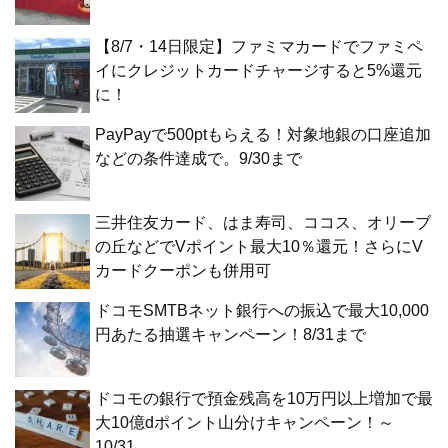
【8/7・14日限定】ファミマカードでファミペ
イにクレジットカードチャージすると5%還元
に！
PayPayで500ptもらえる！対象地銀の口座追加
などの条件達成で。9/30まで
三井住友カード、はま寿司、ココス、オリーブ
の丘などでVポイント最大10％還元！さらにV
カードクーポンも併用可
ドコモSMTBネット銀行への振込で最大10,000
円あたる抽選キャンペーン！8/31まで
ドコモの銀行で預金残高を10万円以上増加で最
大10億dポイント山分けキャンペーン！～
10/31