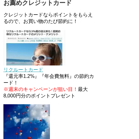
お薦めクレジットカード
JCBカードWでApple Pay追加
時のナビダイヤル0570を回避す
クレジットカードならポイントをもらえ
る方法
るので、お買い物のたび節約に！
住信SBIネット銀行のデビット
カードPoint＋で最大2%還元！
V NEOバンクデビットとどっち
が良い？条件などまとめ
マイナンバーカードの点字って
いる？デメリット3つ
リクルートカード
『還元率1.2%』『年会費無料』の節約カ
ード！
※週末のキャンペーンが狙い目！
最大
8,000円分のポイントプレゼント