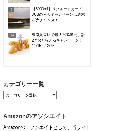
らえるキャンペーン！50%還
【8000pt!】リクルートカード
元、登録、紹介コード wtffz4c
JCBの入会キャンペーンは週末
など！条件まとめ
が大チャンス！
電車などでVisaのタッチ決済で
最大20%キャッシュバック！関
東京足立区で最大20%還元、計
西の公共交通機関、札幌市営地
2万ptもらえるキャンペーン！
下鉄で。～12/14
11/15～12/25
【対象者限定】楽天ペイ利用で
最大300ポイントもらえる！7/1
カテゴリー一覧
朝まで
【7/21まで】エアウォレット
(COIN+)で最大98,300円分がも
らえるキャンペーン！50%還
Amazonのアソシエイト
元、登録、紹介コード wtffz4c
など！条件まとめ
Amazonのアソシエイトとして、当サイト
【2倍増量】PayPayカード、ま