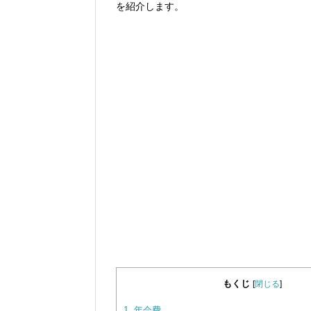
を紹介します。
もくじ
[
閉じる
]
1.
年会費