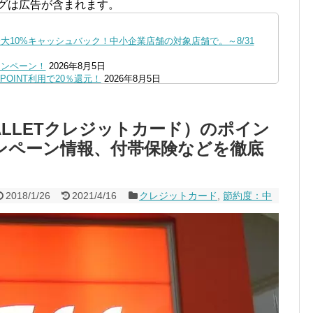
グは広告が含まれます。
10%キャッシュバック！中小企業店舗の対象店舗で。～8/31
ャンペーン！
2026年8月5日
OINT利用で20％還元！
2026年8月5日
ファミペイにクレジットカードチャージすると5%還元に！
2026年8月
の口座追加などの条件達成で。9/30まで
2026年8月4日
 WALLETクレジットカード）のポイン
リーブの丘などでVポイント最大10％還元！さらにVカードクーポ
ンペーン情報、付帯保険などを徹底
0,000円あたる抽選キャンペーン！8/31まで
2026年8月3日
で最大10億dポイント山分けキャンペーン！～10/31
2026年8月3
へ！8/3～
2026年8月1日
2018/1/26
2021/4/16
クレジットカード
,
節約度：中
ストア限定の制限を消す方法
2026年8月1日
1まで
2026年8月1日
、チャージ系対象外へ！11月から
2026年8月1日
未完了のポイント有効期限が8月末まで？
2026年7月31日
ンが見逃せない！最大15%増量のチャンス。8/1~31あたりまで
円もらえる！じぶん銀行からチャージで抽選。8/31まで
2026年7月29日