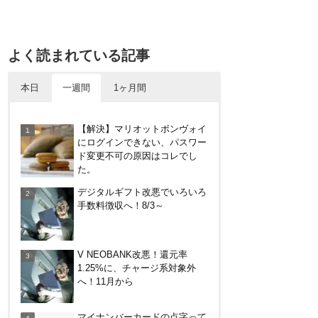
よく読まれている記事
本日
一週間
1ヶ月間
V NEOBANK改悪！還元率
【解決】マリオットボンヴォイ
1.25%に、チャージ系対象外
にログインできない、パスワー
へ！11月から
ド変更不可の原因はコレでし
た。
楽天カードから保険のお知らせ
デジタルギフト改悪でいろいろ
が。無料らしいので加入したけ
手数料徴収へ！8/3～
ど勧誘ヤバいかな
【8/7・14日限定】ファミマカ
V NEOBANK改悪！還元率
ードでファミペイにクレジット
1.25%に、チャージ系対象外
カードチャージすると5%還元
へ！11月から
に！
バーガーキングがBIG割でマッ
マイナンバーカードの点字って