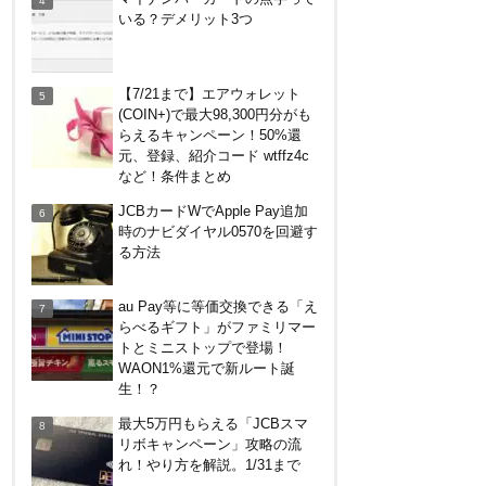
クを牽制！？知っておきたい利
いる？デメリット3つ
用条件と注意点
楽天ペイ、自粛でポイントもら
【7/21まで】エアウォレット
えるキャンペーン！
(COIN+)で最大98,300円分がも
らえるキャンペーン！50%還
元、登録、紹介コード wtffz4c
ENEOS（エネオス）のガソリ
など！条件まとめ
ン割引・カード節約術を総ざら
JCBカードWでApple Pay追加
い
時のナビダイヤル0570を回避す
る方法
マイナンバーカードの点字って
いる？デメリット3つ
au Pay等に等価交換できる「え
らべるギフト」がファミリマー
トとミニストップで登場！
【毎月5日】イオンの対象店舗
WAON1%還元で新ルート誕
でWAON POINT利用で20％還
生！？
元！
最大5万円もらえる「JCBスマ
リボキャンペーン」攻略の流
【7/21まで】エアウォレット
れ！やり方を解説。1/31まで
(COIN+)で最大98,300円分がも