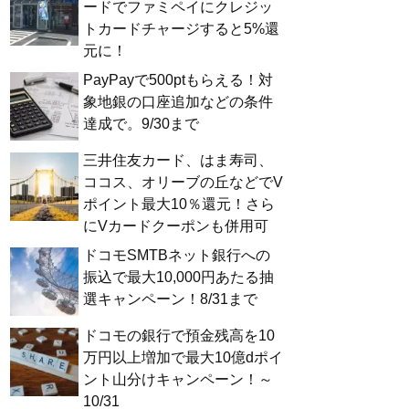
ードでファミペイにクレジッ
トカードチャージすると5%還
元に！
PayPayで500ptもらえる！対
象地銀の口座追加などの条件
達成で。9/30まで
三井住友カード、はま寿司、
ココス、オリーブの丘などでV
ポイント最大10％還元！さら
にVカードクーポンも併用可
ドコモSMTBネット銀行への
振込で最大10,000円あたる抽
選キャンペーン！8/31まで
ドコモの銀行で預金残高を10
万円以上増加で最大10億dポイ
ント山分けキャンペーン！～
10/31