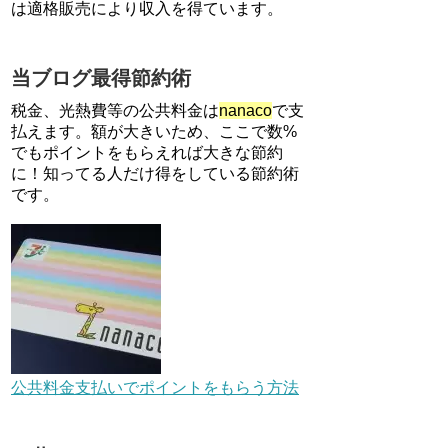
は適格販売により収入を得ています。
るごとフラットリボ登録と3回
利用で10000ptがもらえるキャ
ンペーン！3/31まで
当ブログ最得節約術
ソニーフィナンシャルグループ
の株主限定！2万円もらえる口
税金、光熱費等の公共料金は
nanaco
で支
座開設キャンペーン。7/31まで
払えます。額が大きいため、ここで数%
でもポイントをもらえれば大きな節約
に！知ってる人だけ得をしている節約術
【対象者限定】楽天ペイで決済
すると最大300ポイントキャン
です。
ペーン！～6/1
【解決】マリオットボンヴォイ
にログインできない、パスワー
ド変更不可の原因はコレでし
た。
au Pay等に等価交換できる「え
らべるギフト」がファミリマー
公共料金支払いでポイントをもらう方法
トとミニストップで登場！
WAON1%還元で新ルート誕
生！？