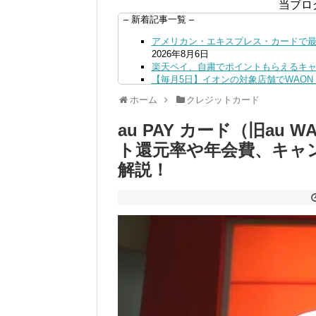
当ブロ
– 新着記事一覧 –
アメリカン・エキスプレス・カードで最大
2026年8月6日
楽天ペイ、自粛でポイントもらえるキ
【毎月5日】イオンの対象店舗でWAON P
【8/7・14日限定】ファミマカードで
ホーム
クレジットカード
4日
PayPayで500ptもらえる！対象地銀
au PAY カード（旧au
三井住友カード、はま寿司、ココス、オ
ンも併用可
2026年8月4日
ト還元率や年会費、キャ
ドコモSMTBネット銀行への振込で最大1
解説！
ドコモの銀行で預金残高を10万円以上増加
日
デジタルギフト改悪でいろいろ手数料徴収
PayPayポイント→Vポイント交換で
Vポイントpay利用で最大10%還元！8/3
V NEOBANK改悪！還元率1.25%に
ドットマネーが再開！8/12から。でも
【2026年夏】dポイント交換キャンペー
2026年7月31日
au PAY 残高チャージで最大10000