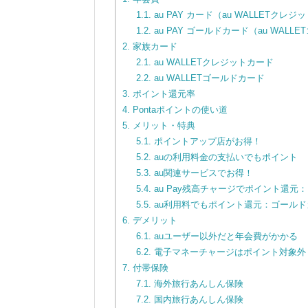
1.1.
au PAY カード（au WALLETクレ
1.2.
au PAY ゴールドカード（au WALL
2.
家族カード
2.1.
au WALLETクレジットカード
2.2.
au WALLETゴールドカード
3.
ポイント還元率
4.
Pontaポイントの使い道
5.
メリット・特典
5.1.
ポイントアップ店がお得！
5.2.
auの利用料金の支払いでもポイント
5.3.
au関連サービスでお得！
5.4.
au Pay残高チャージでポイント還元
5.5.
au利用料でもポイント還元：ゴールド
6.
デメリット
6.1.
auユーザー以外だと年会費がかかる
6.2.
電子マネーチャージはポイント対象外
7.
付帯保険
7.1.
海外旅行あんしん保険
7.2.
国内旅行あんしん保険