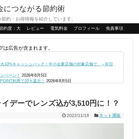
貯金につながる節約術
つ節約・お得情報を紹介しています。
節約度：大
レビュー
電気料金
プロフィール
免責事項
グは広告が含まれます。
10%キャッシュバック！中小企業店舗の対象店舗で。～8/31
ャンペーン！
2026年8月5日
OINT利用で20％還元！
2026年8月5日
ファミペイにクレジットカードチャージすると5%還元に！
2026年8月
の口座追加などの条件達成で。9/30まで
2026年8月4日
フライデーでレンズ込が3,510円に！？
リーブの丘などでVポイント最大10％還元！さらにVカードクーポ
0,000円あたる抽選キャンペーン！8/31まで
2026年8月3日
2022/11/18
ネット通販
で最大10億dポイント山分けキャンペーン！～10/31
2026年8月3
へ！8/3～
2026年8月1日
ストア限定の制限を消す方法
2026年8月1日