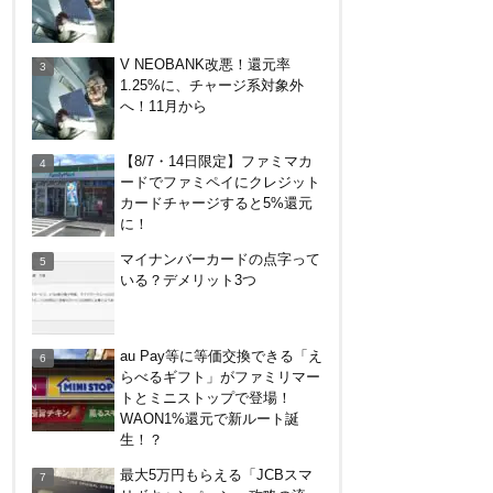
ット・デメリットまとめ
嵐山のトロッコ列車。亀岡発で
V NEOBANK改悪！還元率
大正解だった2つの理由
1.25%に、チャージ系対象外
へ！11月から
DanDan BANK by山陰合同銀行
【8/7・14日限定】ファミマカ
の貯蓄預金（ほぼ普通預金）で
ードでファミペイにクレジット
年利0.7％～0.9％！
カードチャージすると5%還元
に！
デジタルギフト改悪でいろいろ
マイナンバーカードの点字って
手数料徴収へ！8/3～
いる？デメリット3つ
ドコモSMTBネット銀行への振
au Pay等に等価交換できる「え
込で最大10,000円あたる抽選キ
らべるギフト」がファミリマー
ャンペーン！8/31まで
トとミニストップで登場！
WAON1%還元で新ルート誕
PayPayで500ptもらえる！対象
生！？
地銀の口座追加などの条件達成
最大5万円もらえる「JCBスマ
で。9/30まで