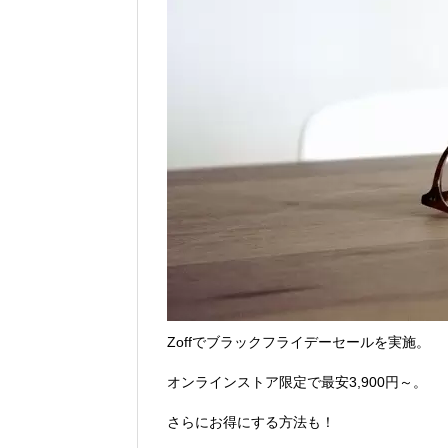
Vポイントpay利用で最大10%還元！8/3
V NEOBANK改悪！還元率1.25%に
ドットマネーが再開！8/12から。でも
【2026年夏】dポイント交換キャンペー
2026年7月31日
au PAY 残高チャージで最大10000
Zoffでブラックフライデーセールを実施。
オンラインストア限定で最安3,900円～。
さらにお得にする方法も！