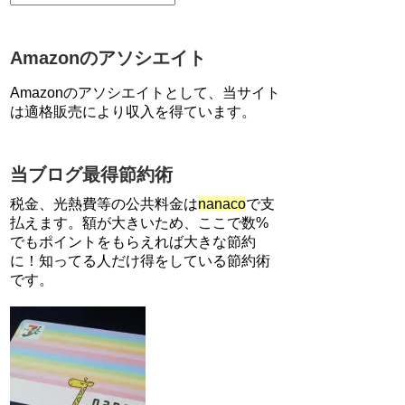
【7/21まで】エアウォレット
(COIN+)で最大98,300円分がも
らえるキャンペーン！50%還
Amazonのアソシエイト
元、登録、紹介コード wtffz4c
など！条件まとめ
Amazonのアソシエイトとして、当サイト
【2倍増量】PayPayカード、ま
は適格販売により収入を得ています。
るごとフラットリボ登録と3回
利用で10000ptがもらえるキャ
ンペーン！3/31まで
当ブログ最得節約術
ソニーフィナンシャルグループ
の株主限定！2万円もらえる口
税金、光熱費等の公共料金は
nanaco
で支
座開設キャンペーン。7/31まで
払えます。額が大きいため、ここで数%
でもポイントをもらえれば大きな節約
に！知ってる人だけ得をしている節約術
【解決】マリオットボンヴォイ
にログインできない、パスワー
です。
ド変更不可の原因はコレでし
た。
【対象者限定】楽天ペイで決済
すると最大300ポイントキャン
ペーン！～6/1