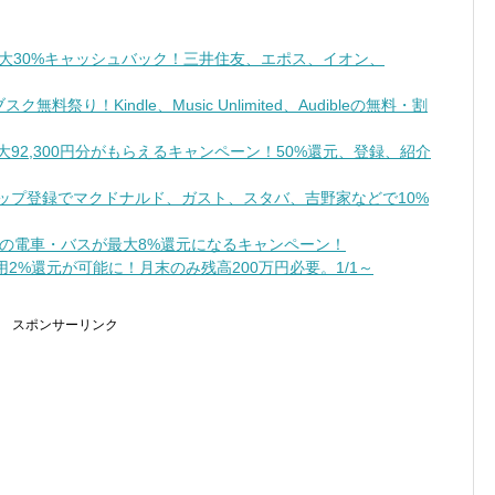
最大30%キャッシュバック！三井住友、エポス、イオン、
祭り！Kindle、Music Unlimited、Audibleの無料・割
で最大92,300円分がもらえるキャンペーン！50%還元、登録、紹介
トアップ登録でマクドナルド、ガスト、スタバ、吉野家などで10%
の電車・バスが最大8%還元になるキャンペーン！
2%還元が可能に！月末のみ残高200万円必要。1/1～
スポンサーリンク