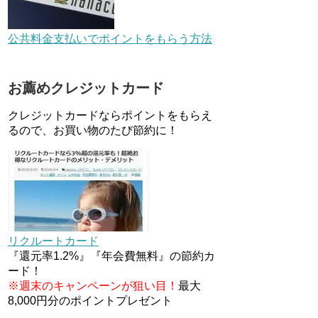
JCBカードWでApple Pay追加
時のナビダイヤル0570を回避す
公共料金支払いでポイントをもらう方法
る方法
住信SBIネット銀行のデビット
お薦めクレジットカード
カードPoint＋で最大2%還元！
V NEOバンクデビットとどっち
クレジットカードならポイントをもらえ
が良い？条件などまとめ
るので、お買い物のたび節約に！
マイナンバーカードの点字って
いる？デメリット3つ
デジタルギフト改悪でいろいろ
手数料徴収へ！8/3～
リクルートカード
『還元率1.2%』『年会費無料』の節約カ
ード！
※週末のキャンペーンが狙い目！
最大
8,000円分のポイントプレゼント