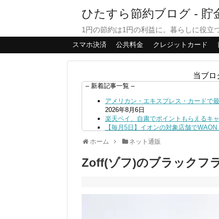
ひたすら節約ブログ - 
1円の節約は1円の利益に。暮らしに役立
スマホ決済
公共料金
クレジットカード
当ブロ
– 新着記事一覧 –
アメリカン・エキスプレス・カードで最大
2026年8月6日
楽天ペイ、自粛でポイントもらえるキ
【毎月5日】イオンの対象店舗でWAON P
【8/7・14日限定】ファミマカードで
ホーム
ネット通販
4日
PayPayで500ptもらえる！対象地銀
Zoff(ゾフ)のブラック
三井住友カード、はま寿司、ココス、オ
ンも併用可
2026年8月4日
ドコモSMTBネット銀行への振込で最大1
ドコモの銀行で預金残高を10万円以上増加
日
デジタルギフト改悪でいろいろ手数料徴収
PayPayポイント→Vポイント交換で