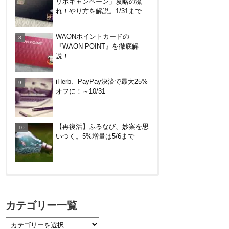
リボキャンペーン」攻略の流
れ！やり方を解説。1/31まで
【8/7・14日限定】ファミマカ
ードでファミペイにクレジット
WAONポイントカードの
カードチャージすると5%還元
『WAON POINT』を徹底解
に！
説！
iHerb、PayPay決済で最大25%
オフに！～10/31
【再復活】ふるなび、妙案を思
いつく。5%増量は5/6まで
【対象者限定】楽天ペイ利用で
最大300ポイントもらえる！7/1
カテゴリー一覧
朝まで