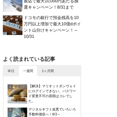
振込で最大10,000円あたる抽
選キャンペーン！8/31まで
ドコモの銀行で預金残高を10
万円以上増加で最大10億dポイ
ント山分けキャンペーン！～
10/31
よく読まれている記事
本日
一週間
1ヶ月間
アメリカン・エキスプレス・カ
【解決】マリオットボンヴォイ
ードで最大10%キャッシュバッ
にログインできない、パスワー
ク！中小企業店舗の対象店舗
ド変更不可の原因はコレでし
で。～8/31
た。
30倍！イオンカードセレクトは
デジタルギフト改悪でいろいろ
界王拳なみに金利を上げる鍵に
手数料徴収へ！8/3～
なる！オートチャージなどメリ