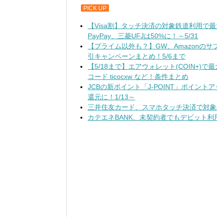
PICK UP
【Visa割】タッチ決済の対象鉄道利用で
PayPay、三菱UFJは50%に！～5/31
【プライム以外も？】GW、Amazonのサブスク無料
引キャンペーンまとめ！5/6まで
【5/18まで】エアウォレット(COIN+)
コード ticocxw など！条件まとめ
JCBの新ポイント「J-POINT」ポイン
還元に！1/13～
三井住友カード、スマホタッチ決済で対象
カテエネBANK、未契約者でもデビット利用