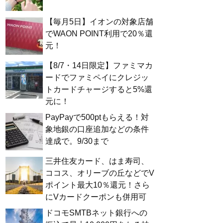
【毎月5日】イオンの対象店舗
でWAON POINT利用で20％還
元！
【8/7・14日限定】ファミマカ
ードでファミペイにクレジッ
トカードチャージすると5%還
元に！
PayPayで500ptもらえる！対
象地銀の口座追加などの条件
達成で。9/30まで
三井住友カード、はま寿司、
ココス、オリーブの丘などでV
ポイント最大10％還元！さら
にVカードクーポンも併用可
ドコモSMTBネット銀行への