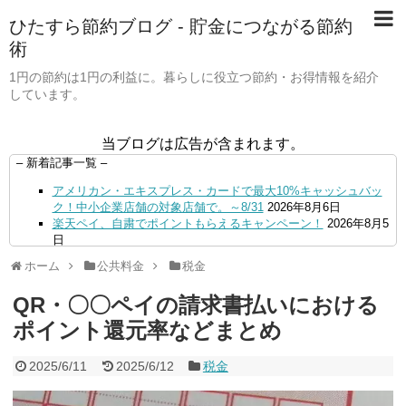
ひたすら節約ブログ - 貯金につながる節約
術
1円の節約は1円の利益に。暮らしに役立つ節約・お得情報を紹介
しています。
当ブログは広告が含まれます。
– 新着記事一覧 –
アメリカン・エキスプレス・カードで最大10%キャッシュバッ
ク！中小企業店舗の対象店舗で。～8/31
2026年8月6日
楽天ペイ、自粛でポイントもらえるキャンペーン！
2026年8月5
日
【毎月5日】イオンの対象店舗でWAON POINT利用で20％還
ホーム
公共料金
税金
元！
2026年8月5日
【8/7・14日限定】ファミマカードでファミペイにクレジットカ
QR・〇〇ペイの請求書払いにおける
ードチャージすると5%還元に！
2026年8月4日
PayPayで500ptもらえる！対象地銀の口座追加などの条件達成
ポイント還元率などまとめ
で。9/30まで
2026年8月4日
三井住友カード、はま寿司、ココス、オリーブの丘などでVポイ
2025/6/11
2025/6/12
税金
ント最大10％還元！さらにVカードクーポンも併用可
2026年8
月4日
ドコモSMTBネット銀行への振込で最大10,000円あたる抽選キ