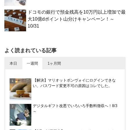
ドコモの銀行で預金残高を10万円以上増加で最
大10億dポイント山分けキャンペーン！～
10/31
よく読まれている記事
本日
一週間
1ヶ月間
【対象者限定】楽天ペイ利用で最大300ポイントも
【解決】マリオットボンヴォイにログインできな
らえる！7/1朝まで
い、パスワード変更不可の原因はコレでした。
すぎのや本陣ではクーポン、スタンプカード、誕生
デジタルギフト改悪でいろいろ手数料徴収へ！8/3
日特典を駆使して節約しよう
～
【何かあった？】みずほ銀行で6ヶ月定期預金で1%