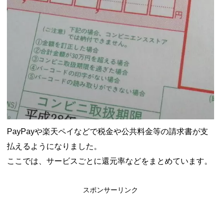
ャンペーン！8/31まで
2026年8月3日
ドコモの銀行で預金残高を10万円以上増加で最大10億dポイント
山分けキャンペーン！～10/31
2026年8月3日
デジタルギフト改悪でいろいろ手数料徴収へ！8/3～
2026年8月
1日
PayPayポイント→Vポイント交換でストア限定の制限を消す方
法
2026年8月1日
Vポイントpay利用で最大10%還元！8/31まで
2026年8月1日
V NEOBANK改悪！還元率1.25%に、チャージ系対象外へ！11
月から
2026年8月1日
ドットマネーが再開！8/12から。でも未完了のポイント有効期
限が8月末まで？
2026年7月31日
【2026年夏】dポイント交換キャンペーンが見逃せない！最大
15%増量のチャンス。8/1~31あたりまで
2026年7月31日
PayPayや楽天ペイなどで税金や公共料金等の請求書が支
au PAY 残高チャージで最大10000円もらえる！じぶん銀行から
チャージで抽選。8/31まで
2026年7月29日
払えるようになりました。
ここでは、サービスごとに還元率などをまとめています。
スポンサーリンク