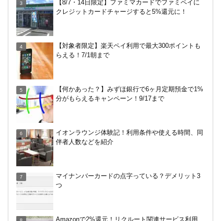
【8/7・14日限定】ファミマカードでファミペイに
分がもらえるキャンペーン！9/17まで
クレジットカードチャージすると5%還元に！
HISの電気はただ安いだけ。でもそれが一番！割引
【対象者限定】楽天ペイ利用で最大300ポイントも
や違約金は？
らえる！7/1朝まで
【7/31まで】ヤフーショッピング商品券買うと今だ
【何かあった？】みずほ銀行で6ヶ月定期預金で1%
け4％増量！Yahoo!ふるさと納税で使おう
分がもらえるキャンペーン！9/17まで
無印良品で裾上げしてもらった！料金は無料？購入
イオンラウンジ体験記！利用条件や使える時間、同
後の対応、仕上がり時間などまとめ
伴者人数などを紹介
JRキューポから永久不滅ポイント、dポイントに交
マイナンバーカードの点字っている？デメリット3
換する方法！重要注意点あり
つ
【解決】マリオットボンヴォイにログインできな
Amazonで2%還元！リクルート関連サービス利用