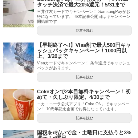
タッチ決済で最大20%還元！5/31まで
三井住友カードでキャンペーン！ SamsungPayがお
得になっています。 ※本記事公開日はキャンペーン
開始前です
記事を読む
【早期終了へ!】Visa割で最大500円キャ
ッシュバックキャンペーン！1000円以
上、3/26まで
Visaカードでキャンペーン！ 条件達成でキャッシュ
バックがあります。
記事を読む
Cokeオンで2本目無料キャンペーン！初
めて・久しぶり限定。4/30まで
コカ・コーラ公式アプリ「Coke ON」でキャンペー
ン！ 10周年記念企画でお得になっています。
記事を読む
国税をd払いで金・土曜日に支払うと3%