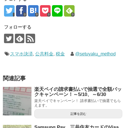
0
0
0
0
フォローする
スマホ決済
,
公共料金
,
税金
@setuyaku_method
関連記事
楽天ペイの請求書払いで抽選で全額バッ
クキャンペーン！～5/10、～6/30
楽天ペイでキャンペーン！ 請求書払いで抽選でもら
えます。
記事を読む
Samsung Pay、三井住友カードのVisa