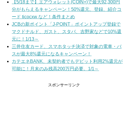
【5/18まで】エアウォレット(COIN+)で最大92,300円
分がもらえるキャンペーン！50%還元、登録、紹介コ
ード ticocxw など！条件まとめ
JCBの新ポイント「J-POINT」ポイントアップ登録で
マクドナルド、ガスト、スタバ、吉野家などで10%還
元に！1/13～
三井住友カード、スマホタッチ決済で対象の電車・バ
スが最大8%還元になるキャンペーン！
カテエネBANK、未契約者でもデビット利用2%還元が
可能に！月末のみ残高200万円必要。1/1～
スポンサーリンク