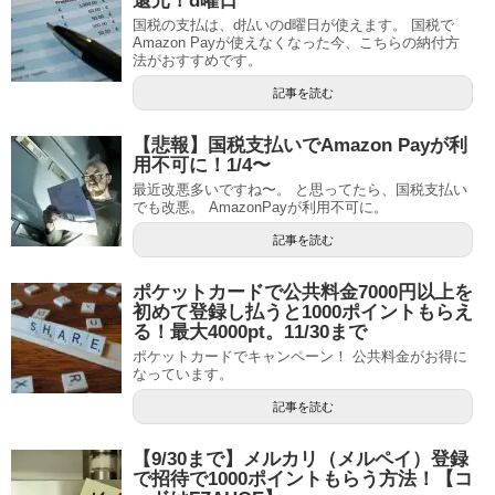
還元！d曜日
国税の支払は、d払いのd曜日が使えます。 国税で
Amazon Payが使えなくなった今、こちらの納付方
法がおすすめです。
記事を読む
【悲報】国税支払いでAmazon Payが利
用不可に！1/4〜
最近改悪多いですね〜。 と思ってたら、国税支払い
でも改悪。 AmazonPayが利用不可に。
記事を読む
ポケットカードで公共料金7000円以上を
初めて登録し払うと1000ポイントもらえ
る！最大4000pt。11/30まで
ポケットカードでキャンペーン！ 公共料金がお得に
なっています。
記事を読む
【9/30まで】メルカリ（メルペイ）登録
で招待で1000ポイントもらう方法！【コ