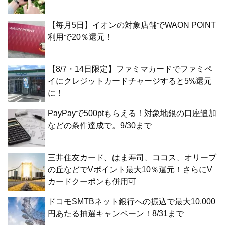
【毎月5日】イオンの対象店舗でWAON POINT
利用で20％還元！
【8/7・14日限定】ファミマカードでファミペ
イにクレジットカードチャージすると5%還元
に！
PayPayで500ptもらえる！対象地銀の口座追加
などの条件達成で。9/30まで
三井住友カード、はま寿司、ココス、オリーブ
の丘などでVポイント最大10％還元！さらにV
カードクーポンも併用可
ドコモSMTBネット銀行への振込で最大10,000
円あたる抽選キャンペーン！8/31まで