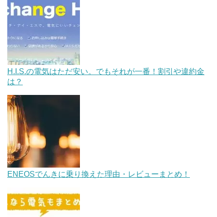
H.I.S.の電気はただ安い。でもそれが一番！割引や違約金
は？
ENEOSでんきに乗り換えた理由・レビューまとめ！