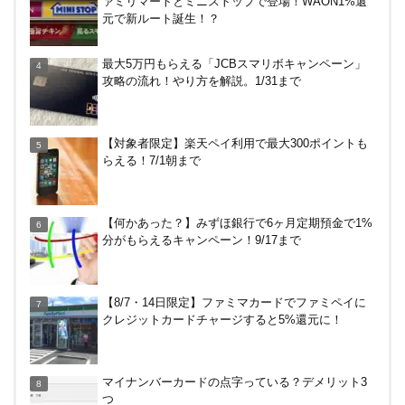
ァミリマートとミニストップで登場！WAON1%還
元で新ルート誕生！？
東京駅のコインロッカー攻略法！料金や使い方、改
最大5万円もらえる「JCBスマリボキャンペーン」
札内と改札外の違いなど
攻略の流れ！やり方を解説。1/31まで
【何かあった？】みずほ銀行で6ヶ月定期預金で1%
【対象者限定】楽天ペイ利用で最大300ポイントも
分がもらえるキャンペーン！9/17まで
らえる！7/1朝まで
イオンラウンジ体験記！利用条件や使える時間、同
【何かあった？】みずほ銀行で6ヶ月定期預金で1%
伴者人数などを紹介
分がもらえるキャンペーン！9/17まで
無印良品で裾上げしてもらった！料金は無料？購入
【8/7・14日限定】ファミマカードでファミペイに
後の対応、仕上がり時間などまとめ
クレジットカードチャージすると5%還元に！
越谷の花田苑でホタル（蛍）を見てきた！駐車場は
マイナンバーカードの点字っている？デメリット3
どこ？雨でもやる？料金は？
つ