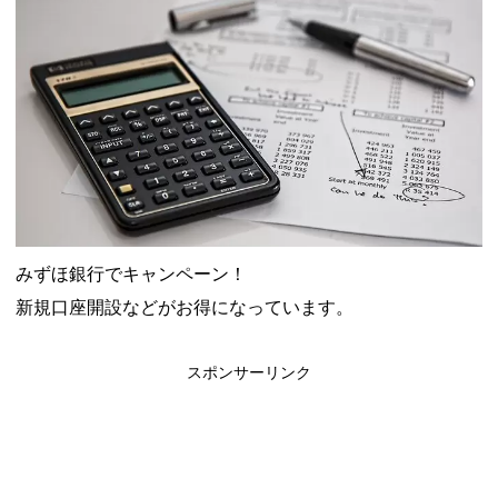
ャンペーン！8/31まで
2026年8月3日
ドコモの銀行で預金残高を10万円以上増加で最大10億dポイント
山分けキャンペーン！～10/31
2026年8月3日
デジタルギフト改悪でいろいろ手数料徴収へ！8/3～
2026年8月
1日
PayPayポイント→Vポイント交換でストア限定の制限を消す方
法
2026年8月1日
Vポイントpay利用で最大10%還元！8/31まで
2026年8月1日
V NEOBANK改悪！還元率1.25%に、チャージ系対象外へ！11
月から
2026年8月1日
ドットマネーが再開！8/12から。でも未完了のポイント有効期
限が8月末まで？
2026年7月31日
【2026年夏】dポイント交換キャンペーンが見逃せない！最大
みずほ銀行でキャンペーン！
15%増量のチャンス。8/1~31あたりまで
2026年7月31日
au PAY 残高チャージで最大10000円もらえる！じぶん銀行から
新規口座開設などがお得になっています。
チャージで抽選。8/31まで
2026年7月29日
スポンサーリンク