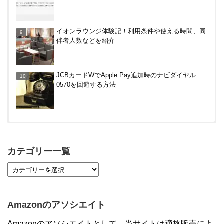
Amazonで2%還元！リクルート関連サービス利用
イオンラウンジ体験記！利用条件や使える時間、同
で。10/30まで
伴者人数などを紹介
カテエネBANK、未契約者でもデビット利用2%還元
JCBカードWでApple Pay追加時のナビダイヤル
が可能に！月末のみ残高200万円必要。1/1～
0570を回避する方法
【対象者限定】楽天ペイ利用で最大300ポイントも
らえる！7/1朝まで
カテゴリー一覧
【7/21まで】エアウォレット(COIN+)で最大98,300
円分がもらえるキャンペーン！50%還元、登録、紹
介コード wtffz4c など！条件まとめ
Amazonのアソシエイト
【2倍増量】PayPayカード、まるごとフラットリボ
Amazonのアソシエイトとして、当サイトは適格販売によ