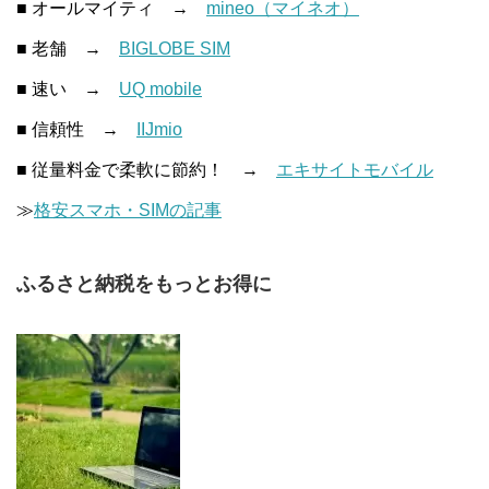
■ オールマイティ →
mineo（マイネオ）
■ 老舗 →
BIGLOBE SIM
■ 速い →
UQ mobile
■ 信頼性 →
IIJmio
■ 従量料金で柔軟に節約！ →
エキサイトモバイル
≫
格安スマホ・SIMの記事
ふるさと納税をもっとお得に