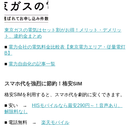
東京ガスの電気はセット割がお得！メリット・デメリッ
ト、違約金まとめ
■
電力会社の電気料金比較表【東京電力エリア・従量電灯
B】
■
電力自由化の記事一覧
スマホ代を強烈に節約！格安SIM
格安SIMを利用すると、スマホ代を劇的に安くできます。
■ 安い →
HISモバイルなら最安290円～！音声あり、
解除料なし
■ 電話無料 →
楽天モバイル