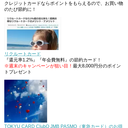
ァミリマートとミニストップで登場！WAON1%還
クレジットカードならポイントをもらえるので、お買い物
元で新ルート誕生！？
のたび節約に！
JCBカードWでApple Pay追加時のナビダイヤル
0570を回避する方法
住信SBIネット銀行のデビットカードPoint＋で最大
2%還元！V NEOバンクデビットとどっちが良い？
リクルートカード
条件などまとめ
『還元率1.2%』『年会費無料』の節約カード！
※週末のキャンペーンが狙い目！
最大8,000円分のポイン
トプレゼント
TOKYU CARD ClubQ JMB PASMO（東急カード）のお得