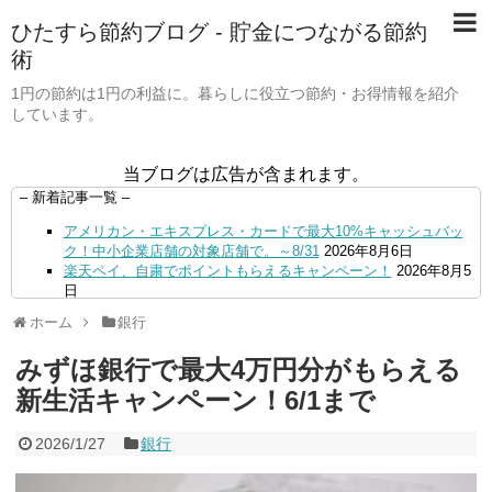
ひたすら節約ブログ - 貯金につながる節約
術
1円の節約は1円の利益に。暮らしに役立つ節約・お得情報を紹介
しています。
当ブログは広告が含まれます。
– 新着記事一覧 –
アメリカン・エキスプレス・カードで最大10%キャッシュバッ
ク！中小企業店舗の対象店舗で。～8/31
2026年8月6日
楽天ペイ、自粛でポイントもらえるキャンペーン！
2026年8月5
日
【毎月5日】イオンの対象店舗でWAON POINT利用で20％還
ホーム
銀行
元！
2026年8月5日
【8/7・14日限定】ファミマカードでファミペイにクレジットカ
みずほ銀行で最大4万円分がもらえる
ードチャージすると5%還元に！
2026年8月4日
PayPayで500ptもらえる！対象地銀の口座追加などの条件達成
新生活キャンペーン！6/1まで
で。9/30まで
2026年8月4日
三井住友カード、はま寿司、ココス、オリーブの丘などでVポイ
2026/1/27
銀行
ント最大10％還元！さらにVカードクーポンも併用可
2026年8
月4日
ドコモSMTBネット銀行への振込で最大10,000円あたる抽選キ