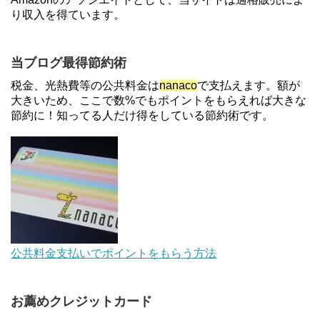
登録と3回利用で10000ptがもらえるキャンペーン！
り収入を得ています。
3/31まで
ソニーフィナンシャルグループの株主限定！2万円
当ブログ最得節約術
もらえる口座開設キャンペーン。7/31まで
税金、光熱費等の公共料金は
nanaco
で支払えます。額が
大きいため、ここで数%でもポイントをもらえれば大きな
節約に！知ってる人だけ得をしている節約術です。
【対象者限定】楽天ペイで決済すると最大300ポイ
ントキャンペーン！～6/1
【解決】マリオットボンヴォイにログインできな
い、パスワード変更不可の原因はコレでした。
デジタルギフト改悪でいろいろ手数料徴収へ！8/3
公共料金支払いでポイントをもらう方法
～
お薦めクレジットカード
au Pay等に等価交換できる「えらべるギフト」がフ