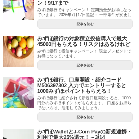
ン！9/17まで
みずほ銀行でキャンペーン！ 定期預金がお得になっ
ています。 2026年7月17日追記： 一部条件が変更に
記事を読む
みずほ銀行の対象積立投信購入で最大
45000円もらえる！リスクはあるけれど
みずほ銀行で投信キャンペーン！ 現金プレゼントで
お得になっています。
記事を読む
みずほ銀行、口座開設・紹介コード
M506397302 入力でエントリーすると
1000みずほポイントもらえる！
みずほ銀行に紹介されて新規口座開設すると、1000
円分のみずほポイントがもらえます。 口座をお持ち
でない方は、活用してみましょう。 ...
記事を読む
みずほWalletとJ-Coin Payの新規連携・
利用で最大25%還元！～3/14