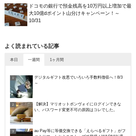
ドコモの銀行で預金残高を10万円以上増加で最
大10億dポイント山分けキャンペーン！～
10/31
よく読まれている記事
本日
一週間
1ヶ月間
【対象者限定】楽天ペイ利用で最大300ポイントも
デジタルギフト改悪でいろいろ手数料徴収へ！8/3
らえる！7/1朝まで
～
三井住友カードでVクーポンで最大+10％還元！ニ
【解決】マリオットボンヴォイにログインできな
トリ、ビックカメラなど。～7/31
い、パスワード変更不可の原因はコレでした。
すぎのや本陣ではクーポン、スタンプカード、誕生
au Pay等に等価交換できる「えらべるギフト」がフ
日特典を駆使して節約しよう