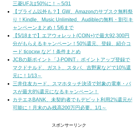
三菱UFJは50%に！～5/31
【プライム以外も？】GW、Amazonのサブスク無料祭
り！Kindle、Music Unlimited、Audibleの無料・割引キ
ャンペーンまとめ！5/6まで
【5/18まで】エアウォレット(COIN+)で最大92,300円
分がもらえるキャンペーン！50%還元、登録、紹介コ
ード ticocxw など！条件まとめ
JCBの新ポイント「J-POINT」ポイントアップ登録で
マクドナルド、ガスト、スタバ、吉野家などで10%還
元に！1/13～
三井住友カード、スマホタッチ決済で対象の電車・バ
スが最大8%還元になるキャンペーン！
カテエネBANK、未契約者でもデビット利用2%還元が
可能に！月末のみ残高200万円必要。1/1～
スポンサーリンク