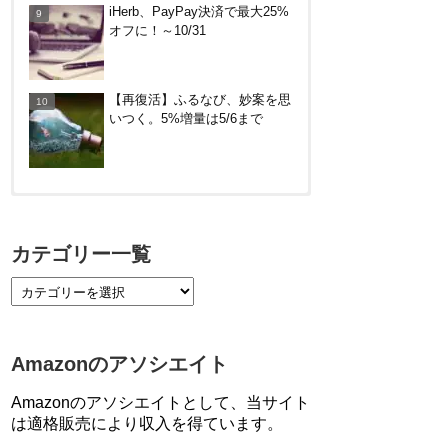
iHerb、PayPay決済で最大25%
西の公共交通機関、札幌市営地
オフに！～10/31
下鉄で。～12/14
DanDan BANK by山陰合同銀行
の貯蓄預金（ほぼ普通預金）で
【再復活】ふるなび、妙案を思
年利0.7％～0.9％！
いつく。5%増量は5/6まで
【対象者限定】楽天ペイ利用で
最大300ポイントもらえる！7/1
カテゴリー一覧
朝まで
【7/21まで】エアウォレット
(COIN+)で最大98,300円分がも
らえるキャンペーン！50%還
Amazonのアソシエイト
元、登録、紹介コード wtffz4c
など！条件まとめ
Amazonのアソシエイトとして、当サイト
【2倍増量】PayPayカード、ま
は適格販売により収入を得ています。
るごとフラットリボ登録と3回