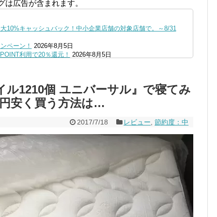
グは広告が含まれます。
10%キャッシュバック！中小企業店舗の対象店舗で。～8/31
ャンペーン！
2026年8月5日
OINT利用で20％還元！
2026年8月5日
ファミペイにクレジットカードチャージすると5%還元に！
2026年8月
の口座追加などの条件達成で。9/30まで
2026年8月4日
ル1210個 ユニバーサル』で寝てみ
リーブの丘などでVポイント最大10％還元！さらにVカードクーポ
00円安く買う方法は…
0,000円あたる抽選キャンペーン！8/31まで
2026年8月3日
で最大10億dポイント山分けキャンペーン！～10/31
2026年8月3
2017/7/18
レビュー
,
節約度：中
へ！8/3～
2026年8月1日
ストア限定の制限を消す方法
2026年8月1日
1まで
2026年8月1日
、チャージ系対象外へ！11月から
2026年8月1日
未完了のポイント有効期限が8月末まで？
2026年7月31日
ンが見逃せない！最大15%増量のチャンス。8/1~31あたりまで
円もらえる！じぶん銀行からチャージで抽選。8/31まで
2026年7月29日