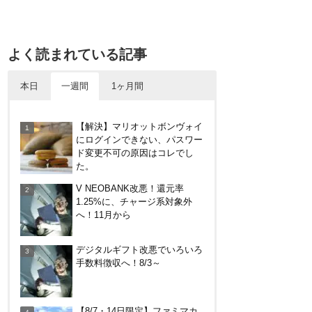
よく読まれている記事
本日
一週間
1ヶ月間
ドコモSMTBネット銀行への振
【解決】マリオットボンヴォイ
込で最大10,000円あたる抽選キ
にログインできない、パスワー
ャンペーン！8/31まで
ド変更不可の原因はコレでし
た。
30倍！イオンカードセレクトは
V NEOBANK改悪！還元率
界王拳なみに金利を上げる鍵に
1.25%に、チャージ系対象外
なる！オートチャージなどメリ
へ！11月から
ット・デメリットまとめ
PayPayで500ptもらえる！対象
デジタルギフト改悪でいろいろ
地銀の口座追加などの条件達成
手数料徴収へ！8/3～
で。9/30まで
楽天カードから保険のお知らせ
【8/7・14日限定】ファミマカ