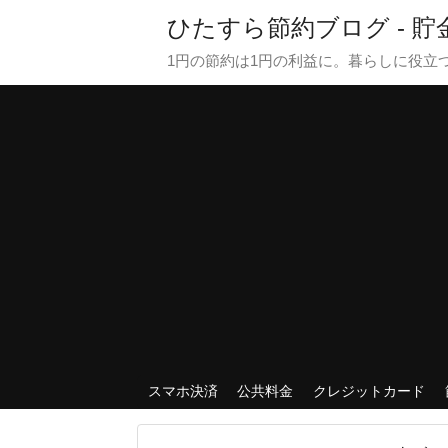
ひたすら節約ブログ - 
1円の節約は1円の利益に。暮らしに役立
スマホ決済
公共料金
クレジットカード