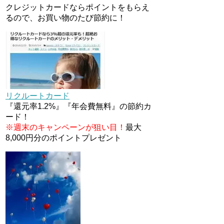
クレジットカードならポイントをもらえ
が良い？条件などまとめ
るので、お買い物のたび節約に！
マイナンバーカードの点字って
いる？デメリット3つ
au Pay等に等価交換できる「え
らべるギフト」がファミリマー
トとミニストップで登場！
リクルートカード
WAON1%還元で新ルート誕
生！？
『還元率1.2%』『年会費無料』の節約カ
ード！
※週末のキャンペーンが狙い目！
最大
8,000円分のポイントプレゼント