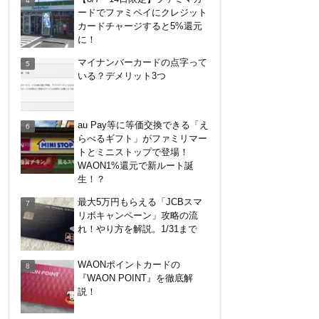
が。無料らしいので加入したけ
ードでファミペイにクレジット
ど勧誘ヤバいかな
カードチャージすると5%還元
に！
【8/7・14日限定】ファミマカ
マイナンバーカードの点字って
ードでファミペイにクレジット
いる？デメリット3つ
カードチャージすると5%還元
に！
バーガーキングがBIG割でマッ
au Pay等に等価交換できる「え
クを牽制！？知っておきたい利
らべるギフト」がファミリマー
用条件と注意点
トとミニストップで登場！
WAON1%還元で新ルート誕
楽天ペイ、自粛でポイントもら
生！？
えるキャンペーン！
最大5万円もらえる「JCBスマ
リボキャンペーン」攻略の流
れ！やり方を解説。1/31まで
嵐山のトロッコ列車。亀岡発で
大正解だった2つの理由
WAONポイントカードの
『WAON POINT』を徹底解
説！
電車などでVisaのタッチ決済で
最大20%キャッシュバック！関