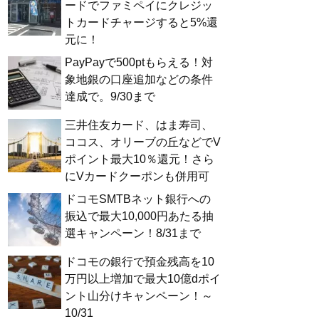
ードでファミペイにクレジッ
トカードチャージすると5%還
元に！
PayPayで500ptもらえる！対
象地銀の口座追加などの条件
達成で。9/30まで
三井住友カード、はま寿司、
ココス、オリーブの丘などでV
ポイント最大10％還元！さら
にVカードクーポンも併用可
ドコモSMTBネット銀行への
振込で最大10,000円あたる抽
選キャンペーン！8/31まで
ドコモの銀行で預金残高を10
万円以上増加で最大10億dポイ
ント山分けキャンペーン！～
10/31