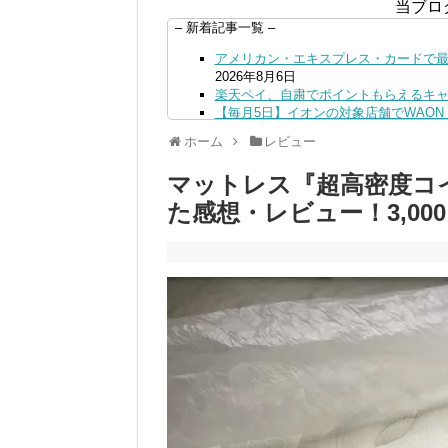
当ブロ
– 新着記事一覧 –
アメリカン・エキスプレス・カードで最大
2026年8月6日
楽天ペイ、自粛でポイントもらえるキ
【毎月5日】イオンの対象店舗でWAON P
【8/7・14日限定】ファミマカードで
ホーム
レビュー
4日
PayPayで500ptもらえる！対象地銀
マットレス『超高密度コイ
三井住友カード、はま寿司、ココス、オ
ンも併用可
2026年8月4日
た感想・レビュー！3,0
ドコモSMTBネット銀行への振込で最大1
ドコモの銀行で預金残高を10万円以上増加
日
デジタルギフト改悪でいろいろ手数料徴収
PayPayポイント→Vポイント交換で
Vポイントpay利用で最大10%還元！8/3
V NEOBANK改悪！還元率1.25%に
ドットマネーが再開！8/12から。でも
【2026年夏】dポイント交換キャンペー
2026年7月31日
au PAY 残高チャージで最大10000