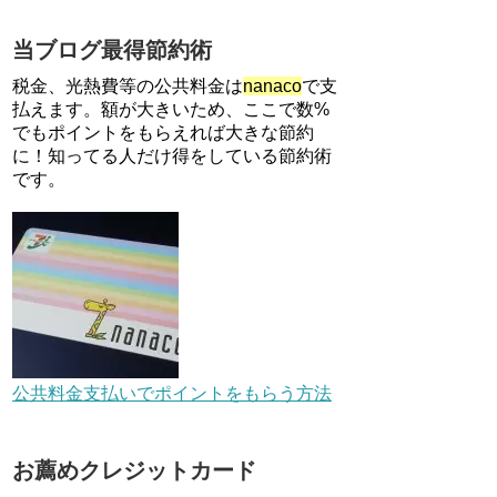
利用で10000ptがもらえるキャ
ンペーン！3/31まで
当ブログ最得節約術
ソニーフィナンシャルグループ
の株主限定！2万円もらえる口
税金、光熱費等の公共料金は
nanaco
で支
座開設キャンペーン。7/31まで
払えます。額が大きいため、ここで数%
でもポイントをもらえれば大きな節約
に！知ってる人だけ得をしている節約術
【解決】マリオットボンヴォイ
にログインできない、パスワー
です。
ド変更不可の原因はコレでし
た。
【対象者限定】楽天ペイで決済
すると最大300ポイントキャン
ペーン！～6/1
JCBカードWでApple Pay追加
時のナビダイヤル0570を回避す
公共料金支払いでポイントをもらう方法
る方法
住信SBIネット銀行のデビット
お薦めクレジットカード
カードPoint＋で最大2%還元！
V NEOバンクデビットとどっち