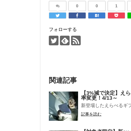
0
0
1
フォローする
関連記事
【3%減で決定】えら
率変更！4/13～
新登場したえらべるギフ
記事を読む