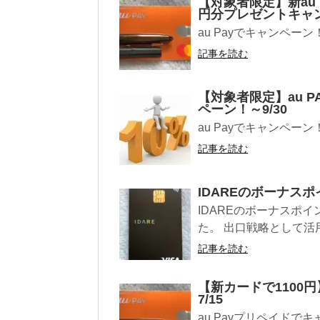
【対象者限定】新au 
円分プレゼントキャン
au Payでキャンペ
記事を読む
【対象者限定】au 
ペーン！～9/30
au Payでキャンペ
記事を読む
IDAREのボーナス
IDAREのボーナスポ
た。 出口戦略として活
記事を読む
【新カードで1100
7/15
au Payプリペイドで