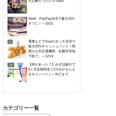
大正解だった2つの理由
で。～8/31
iHerb、PayPay決済で最大25%
オフに！～10/31
電車などでVisaのタッチ決済で
最大20%キャッシュバック！関
西の公共交通機関、札幌市営地
下鉄で。～12/14
【何かあった？】みずほ銀行で
6ヶ月定期預金で1%分がもらえ
るキャンペーン！9/17まで
【対象者限定】楽天ペイ利用で
最大300ポイントもらえる！7/1
カテゴリー一覧
朝まで