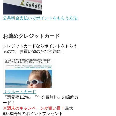
デジタルギフト改悪でいろいろ
手数料徴収へ！8/3～
公共料金支払いでポイントをもらう方法
au Pay等に等価交換できる「え
お薦めクレジットカード
らべるギフト」がファミリマー
トとミニストップで登場！
クレジットカードならポイントをもらえ
WAON1%還元で新ルート誕
生！？
るので、お買い物のたび節約に！
JCBカードWでApple Pay追加
時のナビダイヤル0570を回避す
る方法
住信SBIネット銀行のデビット
カードPoint＋で最大2%還元！
リクルートカード
V NEOバンクデビットとどっち
が良い？条件などまとめ
『還元率1.2%』『年会費無料』の節約カ
ード！
※週末のキャンペーンが狙い目！
最大
8,000円分のポイントプレゼント