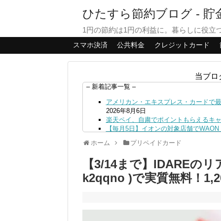
ひたすら節約ブログ - 
1円の節約は1円の利益に。暮らしに役立
スマホ決済
公共料金
クレジットカード
当ブロ
– 新着記事一覧 –
アメリカン・エキスプレス・カードで最大
2026年8月6日
楽天ペイ、自粛でポイントもらえるキ
【毎月5日】イオンの対象店舗でWAON P
【8/7・14日限定】ファミマカードで
ホーム
プリペイドカード
4日
PayPayで500ptもらえる！対象地銀
【3/14まで】IDARE
三井住友カード、はま寿司、ココス、オ
ンも併用可
2026年8月4日
k2qqno )で実質無料！
ドコモSMTBネット銀行への振込で最大1
ドコモの銀行で預金残高を10万円以上増加
日
デジタルギフト改悪でいろいろ手数料徴収
PayPayポイント→Vポイント交換で