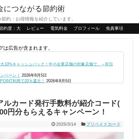
貯金につながる節約術
つ節約・お得情報を紹介しています。
節約度：大
レビュー
電気料金
プロフィール
免責事項
グは広告が含まれます。
10%キャッシュバック！中小企業店舗の対象店舗で。～8/31
ャンペーン！
2026年8月5日
OINT利用で20％還元！
2026年8月5日
ファミペイにクレジットカードチャージすると5%還元に！
2026年8月
の口座追加などの条件達成で。9/30まで
2026年8月4日
のリアルカード発行手数料が紹介コード(
リーブの丘などでVポイント最大10％還元！さらにVカードクーポ
1,200円分もらえるキャンペーン！
0,000円あたる抽選キャンペーン！8/31まで
2026年8月3日
で最大10億dポイント山分けキャンペーン！～10/31
2026年8月3
2025/3/14
プリペイドカード
へ！8/3～
2026年8月1日
ストア限定の制限を消す方法
2026年8月1日