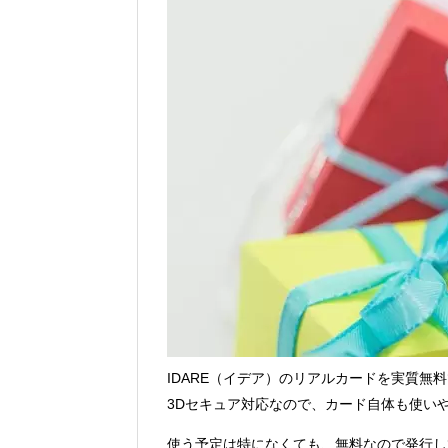
Vポイントpay利用で最大10%還元！8/3
V NEOBANK改悪！還元率1.25%に
ドットマネーが再開！8/12から。でも
【2026年夏】dポイント交換キャンペー
2026年7月31日
au PAY 残高チャージで最大10000
IDARE（イデア）のリアルカードを実質無
3Dセキュア対応なので、カード自体も使い
使う予定は特になくても、無料なので発行し