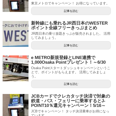
東京メトロでキャンペーン！ お得になっています。
記事を読む
新幹線にも乗れるJR西日本のWESTER
ポイント全線フリーきっぷまとめ
JR西日本の乗り放題きっぷが販売されました。 活用
してみましょう。
記事を読む
e METRO新規登録とLINE連携で
1,000Osaka Pointプレゼント！～6/30
Osaka Pointスタートダッシュキャンペーンというこ
とで、ポイントがもらえます。 活用してみましょ
う。
記事を読む
JCBカードでクレカタッチ決済で対象の
鉄道・バス・フェリーに乗車するとJ-
POINT10％還元キャンペーン！5/16～
JCBでキャンペーン！ タッチ決済乗車がお得になっ
ています。