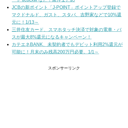
JCBの新ポイント「J-POINT」ポイントアップ登録で
マクドナルド、ガスト、スタバ、吉野家などで10%還
元に！1/13～
三井住友カード、スマホタッチ決済で対象の電車・バ
スが最大8%還元になるキャンペーン！
カテエネBANK、未契約者でもデビット利用2%還元が
可能に！月末のみ残高200万円必要。1/1～
スポンサーリンク