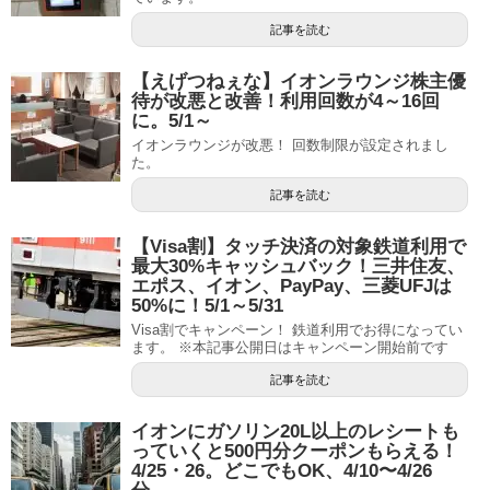
記事を読む
【えげつねぇな】イオンラウンジ株主優
待が改悪と改善！利用回数が4～16回
に。5/1～
イオンラウンジが改悪！ 回数制限が設定されまし
た。
記事を読む
【Visa割】タッチ決済の対象鉄道利用で
最大30%キャッシュバック！三井住友、
エポス、イオン、PayPay、三菱UFJは
50%に！5/1～5/31
Visa割でキャンペーン！ 鉄道利用でお得になってい
ます。 ※本記事公開日はキャンペーン開始前です
記事を読む
イオンにガソリン20L以上のレシートも
っていくと500円分クーポンもらえる！
4/25・26。どこでもOK、4/10〜4/26