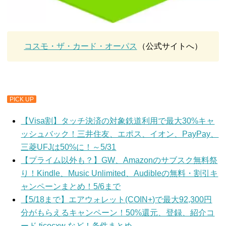
コスモ・ザ・カード・オーパス
（公式サイトへ）
PICK UP
【Visa割】タッチ決済の対象鉄道利用で最大30%キャ
ッシュバック！三井住友、エポス、イオン、PayPay、
三菱UFJは50%に！～5/31
【プライム以外も？】GW、Amazonのサブスク無料祭
り！Kindle、Music Unlimited、Audibleの無料・割引キ
ャンペーンまとめ！5/6まで
【5/18まで】エアウォレット(COIN+)で最大92,300円
分がもらえるキャンペーン！50%還元、登録、紹介コ
ード ticocxw など！条件まとめ