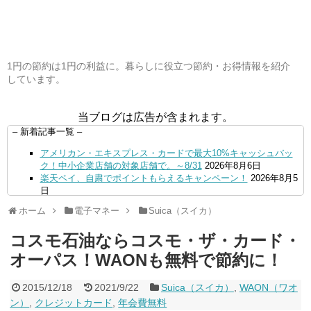
1円の節約は1円の利益に。暮らしに役立つ節約・お得情報を紹介
しています。
当ブログは広告が含まれます。
– 新着記事一覧 –
アメリカン・エキスプレス・カードで最大10%キャッシュバッ
ク！中小企業店舗の対象店舗で。～8/31
2026年8月6日
楽天ペイ、自粛でポイントもらえるキャンペーン！
2026年8月5
日
【毎月5日】イオンの対象店舗でWAON POINT利用で20％還
ホーム
電子マネー
Suica（スイカ）
元！
2026年8月5日
【8/7・14日限定】ファミマカードでファミペイにクレジットカ
コスモ石油ならコスモ・ザ・カード・
ードチャージすると5%還元に！
2026年8月4日
PayPayで500ptもらえる！対象地銀の口座追加などの条件達成
オーパス！WAONも無料で節約に！
で。9/30まで
2026年8月4日
三井住友カード、はま寿司、ココス、オリーブの丘などでVポイ
2015/12/18
2021/9/22
Suica（スイカ）
,
WAON（ワオ
ント最大10％還元！さらにVカードクーポンも併用可
2026年8
ン）
,
クレジットカード
,
年会費無料
月4日