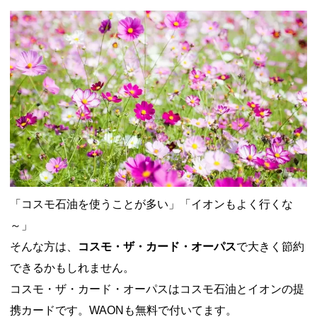
ドコモSMTBネット銀行への振込で最大10,000円あたる抽選キ
ャンペーン！8/31まで
2026年8月3日
ドコモの銀行で預金残高を10万円以上増加で最大10億dポイント
山分けキャンペーン！～10/31
2026年8月3日
デジタルギフト改悪でいろいろ手数料徴収へ！8/3～
2026年8月
1日
PayPayポイント→Vポイント交換でストア限定の制限を消す方
法
2026年8月1日
Vポイントpay利用で最大10%還元！8/31まで
2026年8月1日
V NEOBANK改悪！還元率1.25%に、チャージ系対象外へ！11
月から
2026年8月1日
ドットマネーが再開！8/12から。でも未完了のポイント有効期
限が8月末まで？
2026年7月31日
【2026年夏】dポイント交換キャンペーンが見逃せない！最大
15%増量のチャンス。8/1~31あたりまで
2026年7月31日
au PAY 残高チャージで最大10000円もらえる！じぶん銀行から
「コスモ石油を使うことが多い」「イオンもよく行くな
チャージで抽選。8/31まで
2026年7月29日
～」
そんな方は、
コスモ・ザ・カード・オーパス
で大きく節約
できるかもしれません。
コスモ・ザ・カード・オーパスはコスモ石油とイオンの提
携カードです。WAONも無料で付いてます。